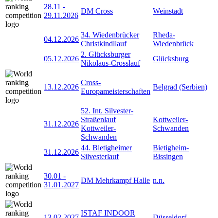
28.11
-
DM Cross
Weinstadt
29.11.2026
34. Wiedenbrücker
Rheda-
04.12.2026
Christkindllauf
Wiedenbrück
2. Glücksburger
05.12.2026
Glücksburg
Nikolaus-Crosslauf
Cross-
13.12.2026
Belgrad (Serbien)
Europameisterschaften
52. Int. Silvester-
Straßenlauf
Kottweiler-
31.12.2026
Kottweiler-
Schwanden
Schwanden
44. Bietigheimer
Bietigheim-
31.12.2026
Silvesterlauf
Bissingen
30.01
-
DM Mehrkampf Halle
n.n.
31.01.2027
ISTAF INDOOR
13.02.2027
Düsseldorf