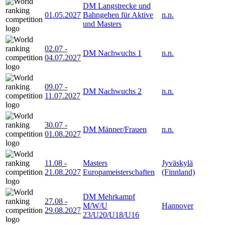
DM Langstrecke und
01.05.2027
Bahngehen für Aktive
n.n.
und Masters
02.07
-
DM Nachwuchs 1
n.n.
04.07.2027
09.07
-
DM Nachwuchs 2
n.n.
11.07.2027
30.07
-
DM Männer/Frauen
n.n.
01.08.2027
11.08
-
Masters
Jyväskylä
21.08.2027
Europameisterschaften
(Finnland)
DM Mehrkampf
27.08
-
M/W/U
Hannover
29.08.2027
23/U20/U18/U16