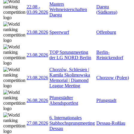
Masters
22.08
-
Daegu
Weltmeisterschaften
03.09.2026
(Südkorea)
Daegu
23.08.2026
Speerwurf
Offenburg
TOP Sprungmeeting
Berlin-
23.08.2026
der LG NORD Berlin
Reinickendorf
Chorzów, Schlesien |
Kamila Skolimowska
23.08.2026
Chorzow (Polen)
Memorial | Diamond
League Meeting
Pfungstädter
26.08.2026
Pfungstadt
Abendsportfest
6. Internationales
27.08.2026
Stabhochsprungmeeting
Dessau-Roßlau
Dessau