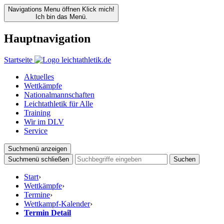
Navigations Menu öffnen
Klick mich!
Ich bin das Menü.
Hauptnavigation
Startseite
Aktuelles
Wettkämpfe
Nationalmannschaften
Leichtathletik für Alle
Training
Wir im DLV
Service
Suchmenü anzeigen
Suchmenü schließen
Suchen
Start
›
Wettkämpfe
›
Termine
›
Wettkampf-Kalender
›
Termin Detail