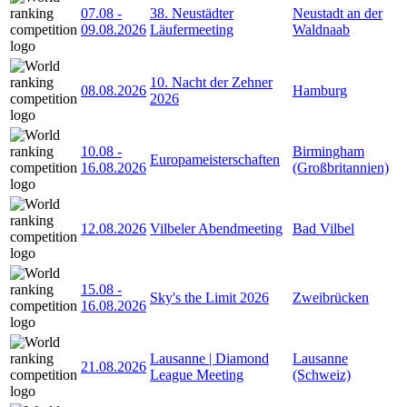
07.08
-
38. Neustädter
Neustadt an der
09.08.2026
Läufermeeting
Waldnaab
10. Nacht der Zehner
08.08.2026
Hamburg
2026
10.08
-
Birmingham
Europameisterschaften
16.08.2026
(Großbritannien)
12.08.2026
Vilbeler Abendmeeting
Bad Vilbel
15.08
-
Sky's the Limit 2026
Zweibrücken
16.08.2026
Lausanne | Diamond
Lausanne
21.08.2026
League Meeting
(Schweiz)