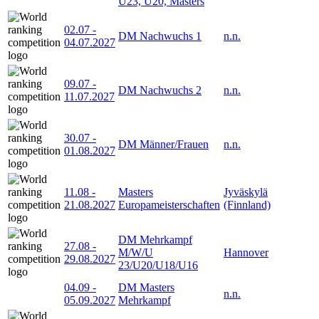
U23, U20, Masters
02.07
-
DM Nachwuchs 1
n.n.
04.07.2027
09.07
-
DM Nachwuchs 2
n.n.
11.07.2027
30.07
-
DM Männer/Frauen
n.n.
01.08.2027
11.08
-
Masters
Jyväskylä
21.08.2027
Europameisterschaften
(Finnland)
DM Mehrkampf
27.08
-
M/W/U
Hannover
29.08.2027
23/U20/U18/U16
04.09
-
DM Masters
n.n.
05.09.2027
Mehrkampf