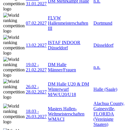
DM Mehrkampf Halle
n.n.
31.01.2027
FLVW
07.02.2027
Hallenmeisterschaften
Dortmund
III
ISTAF INDOOR
13.02.2027
Düsseldorf
Düsseldorf
19.02
-
DM Halle
n.n.
21.02.2027
Männer/Frauen
DM Halle U20 & DM
26.02
-
Winterwurf
Halle (Saale)
28.02.2027
M/W/U20/U18
Alachua County,
Masters Hallen-
Gainesville,
18.03
-
Weltmeisterschaften
FLORIDA
26.03.2027
WMACI
(Vereinigte
Staaten)