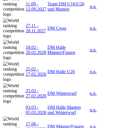
11.09
-
Team DM U16/U20
n.n.
12.09.2027
und Masters
27.11
-
DM Cross
n.n.
28.11.2027
18.02
-
DM Halle
n.n.
20.02.2028
Männer/Frauen
25.02
-
DM Halle U20
n.n.
27.02.2028
25.02
-
DM Winterwurf
n.n.
27.02.2028
03.03
-
DM Halle Masters
n.n.
05.03.2028
und Winterwurf
17.06
-
DM Männer/Frauen
n.n.