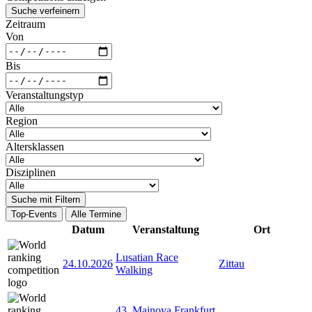
Suche verfeinern
Zeitraum
Von
Bis
Veranstaltungstyp
Region
Altersklassen
Disziplinen
Suche mit Filtern
Top-Events
Alle Termine
Datum
Veranstaltung
Ort
Lusatian Race
24.10.2026
Zittau
Walking
43. Mainova Frankfurt