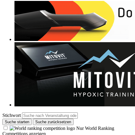
Stichwort
Suche starten
Suche zurücksetzen
Nur World Ranking
Competitions anzeigen