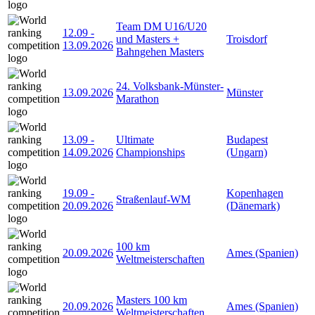
Team DM U16/U20
12.09
-
und Masters +
Troisdorf
13.09.2026
Bahngehen Masters
24. Volksbank-Münster-
13.09.2026
Münster
Marathon
13.09
-
Ultimate
Budapest
14.09.2026
Championships
(Ungarn)
19.09
-
Kopenhagen
Straßenlauf-WM
20.09.2026
(Dänemark)
100 km
20.09.2026
Ames (Spanien)
Weltmeisterschaften
Masters 100 km
20.09.2026
Ames (Spanien)
Weltmeisterschaften