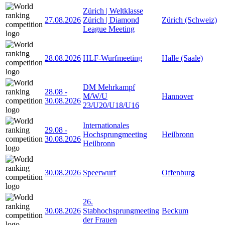
Zürich | Weltklasse
27.08.2026
Zürich | Diamond
Zürich (Schweiz)
League Meeting
28.08.2026
HLF-Wurfmeeting
Halle (Saale)
DM Mehrkampf
28.08
-
M/W/U
Hannover
30.08.2026
23/U20/U18/U16
Internationales
29.08
-
Hochsprungmeeting
Heilbronn
30.08.2026
Heilbronn
30.08.2026
Speerwurf
Offenburg
26.
30.08.2026
Stabhochsprungmeeting
Beckum
der Frauen