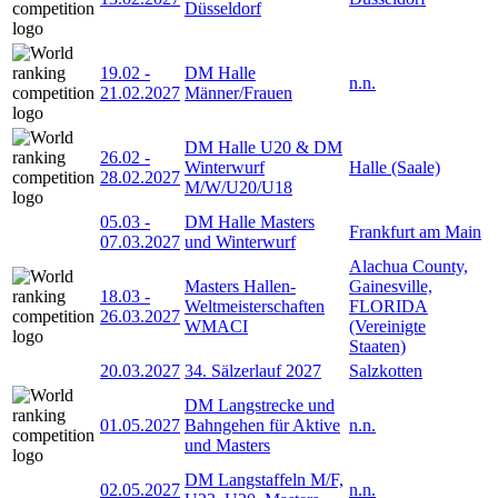
Düsseldorf
19.02
-
DM Halle
n.n.
21.02.2027
Männer/Frauen
DM Halle U20 & DM
26.02
-
Winterwurf
Halle (Saale)
28.02.2027
M/W/U20/U18
05.03
-
DM Halle Masters
Frankfurt am Main
07.03.2027
und Winterwurf
Alachua County,
Masters Hallen-
Gainesville,
18.03
-
Weltmeisterschaften
FLORIDA
26.03.2027
WMACI
(Vereinigte
Staaten)
20.03.2027
34. Sälzerlauf 2027
Salzkotten
DM Langstrecke und
01.05.2027
Bahngehen für Aktive
n.n.
und Masters
DM Langstaffeln M/F,
02.05.2027
n.n.