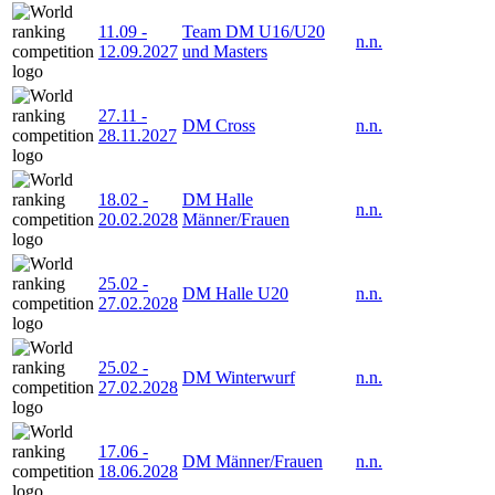
11.09
-
Team DM U16/U20
n.n.
12.09.2027
und Masters
27.11
-
DM Cross
n.n.
28.11.2027
18.02
-
DM Halle
n.n.
20.02.2028
Männer/Frauen
25.02
-
DM Halle U20
n.n.
27.02.2028
25.02
-
DM Winterwurf
n.n.
27.02.2028
17.06
-
DM Männer/Frauen
n.n.
18.06.2028