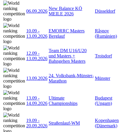
New Balance KÖ
06.09.2026
Düsseldorf
MEILE 2026
10.09
-
EMORRC Masters
Râșnov
13.09.2026
Berglauf
(Rumänien)
Team DM U16/U20
12.09
-
und Masters +
Troisdorf
13.09.2026
Bahngehen Masters
24. Volksbank-Münster-
13.09.2026
Münster
Marathon
13.09
-
Ultimate
Budapest
14.09.2026
Championships
(Ungarn)
19.09
-
Kopenhagen
Straßenlauf-WM
20.09.2026
(Dänemark)