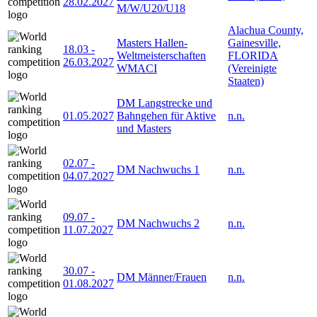
28.02.2027
M/W/U20/U18
Alachua County,
Masters Hallen-
Gainesville,
18.03
-
Weltmeisterschaften
FLORIDA
26.03.2027
WMACI
(Vereinigte
Staaten)
DM Langstrecke und
01.05.2027
Bahngehen für Aktive
n.n.
und Masters
02.07
-
DM Nachwuchs 1
n.n.
04.07.2027
09.07
-
DM Nachwuchs 2
n.n.
11.07.2027
30.07
-
DM Männer/Frauen
n.n.
01.08.2027