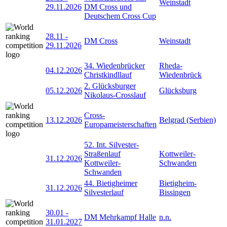
Weinstadt
29.11.2026
DM Cross und
Deutschem Cross Cup
28.11
-
DM Cross
Weinstadt
29.11.2026
34. Wiedenbrücker
Rheda-
04.12.2026
Christkindllauf
Wiedenbrück
2. Glücksburger
05.12.2026
Glücksburg
Nikolaus-Crosslauf
Cross-
13.12.2026
Belgrad (Serbien)
Europameisterschaften
52. Int. Silvester-
Straßenlauf
Kottweiler-
31.12.2026
Kottweiler-
Schwanden
Schwanden
44. Bietigheimer
Bietigheim-
31.12.2026
Silvesterlauf
Bissingen
30.01
-
DM Mehrkampf Halle
n.n.
31.01.2027