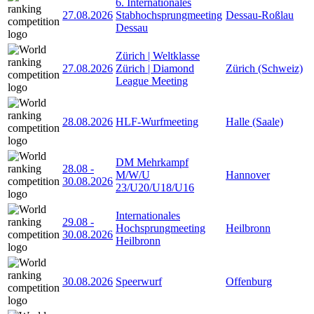
6. Internationales
27.08.2026
Stabhochsprungmeeting
Dessau-Roßlau
Dessau
Zürich | Weltklasse
27.08.2026
Zürich | Diamond
Zürich (Schweiz)
League Meeting
28.08.2026
HLF-Wurfmeeting
Halle (Saale)
DM Mehrkampf
28.08
-
M/W/U
Hannover
30.08.2026
23/U20/U18/U16
Internationales
29.08
-
Hochsprungmeeting
Heilbronn
30.08.2026
Heilbronn
30.08.2026
Speerwurf
Offenburg