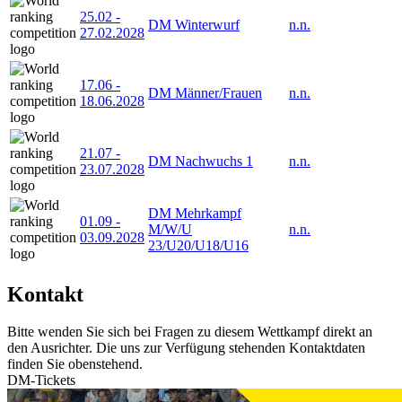
25.02
-
DM Winterwurf
n.n.
27.02.2028
17.06
-
DM Männer/Frauen
n.n.
18.06.2028
21.07
-
DM Nachwuchs 1
n.n.
23.07.2028
DM Mehrkampf
01.09
-
M/W/U
n.n.
03.09.2028
23/U20/U18/U16
Kontakt
Bitte wenden Sie sich bei Fragen zu diesem Wettkampf direkt an
den Ausrichter. Die uns zur Verfügung stehenden Kontaktdaten
finden Sie obenstehend.
DM-Tickets