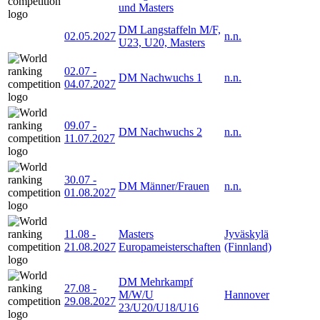
und Masters
DM Langstaffeln M/F,
02.05.2027
n.n.
U23, U20, Masters
02.07
-
DM Nachwuchs 1
n.n.
04.07.2027
09.07
-
DM Nachwuchs 2
n.n.
11.07.2027
30.07
-
DM Männer/Frauen
n.n.
01.08.2027
11.08
-
Masters
Jyväskylä
21.08.2027
Europameisterschaften
(Finnland)
DM Mehrkampf
27.08
-
M/W/U
Hannover
29.08.2027
23/U20/U18/U16