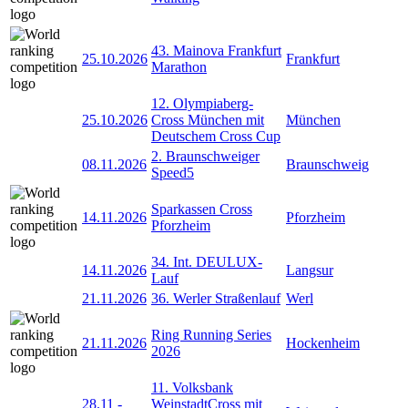
43. Mainova Frankfurt
25.10.2026
Frankfurt
Marathon
12. Olympiaberg-
25.10.2026
Cross München mit
München
Deutschem Cross Cup
2. Braunschweiger
08.11.2026
Braunschweig
Speed5
Sparkassen Cross
14.11.2026
Pforzheim
Pforzheim
34. Int. DEULUX-
14.11.2026
Langsur
Lauf
21.11.2026
36. Werler Straßenlauf
Werl
Ring Running Series
21.11.2026
Hockenheim
2026
11. Volksbank
28.11
-
WeinstadtCross mit