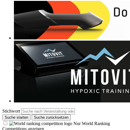
Stichwort
Suche starten
Suche zurücksetzen
Nur World Ranking
Competitions anzeigen