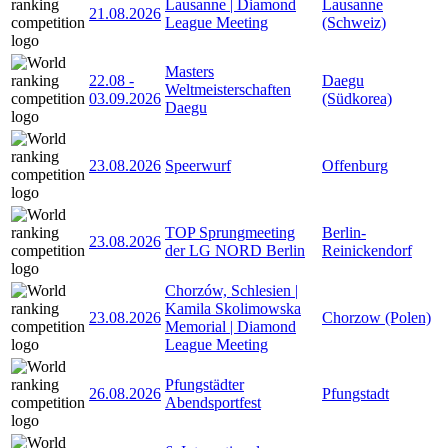
Lausanne | Diamond
Lausanne
21.08.2026
League Meeting
(Schweiz)
Masters
22.08
-
Daegu
Weltmeisterschaften
03.09.2026
(Südkorea)
Daegu
23.08.2026
Speerwurf
Offenburg
TOP Sprungmeeting
Berlin-
23.08.2026
der LG NORD Berlin
Reinickendorf
Chorzów, Schlesien |
Kamila Skolimowska
23.08.2026
Chorzow (Polen)
Memorial | Diamond
League Meeting
Pfungstädter
26.08.2026
Pfungstadt
Abendsportfest