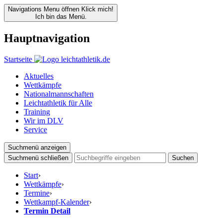
Navigations Menu öffnen
Klick mich!
Ich bin das Menü.
Hauptnavigation
Startseite
Aktuelles
Wettkämpfe
Nationalmannschaften
Leichtathletik für Alle
Training
Wir im DLV
Service
Suchmenü anzeigen
Suchmenü schließen
Suchen
Start
›
Wettkämpfe
›
Termine
›
Wettkampf-Kalender
›
Termin Detail