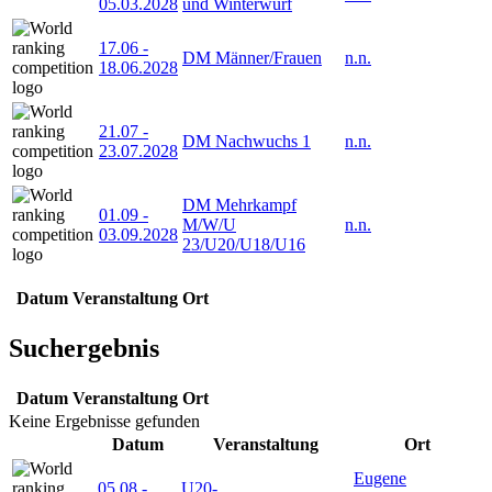
05.03.2028
und Winterwurf
17.06
-
DM Männer/Frauen
n.n.
18.06.2028
21.07
-
DM Nachwuchs 1
n.n.
23.07.2028
DM Mehrkampf
01.09
-
M/W/U
n.n.
03.09.2028
23/U20/U18/U16
Datum
Veranstaltung
Ort
Suchergebnis
Datum
Veranstaltung
Ort
Keine Ergebnisse gefunden
Datum
Veranstaltung
Ort
Eugene
05.08
-
U20-