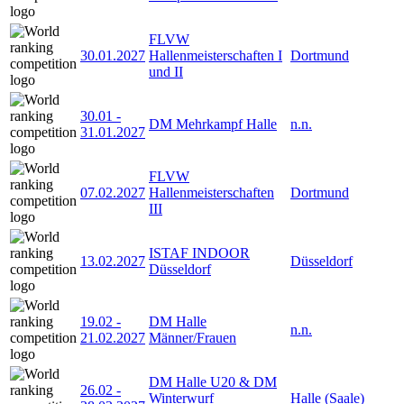
FLVW
30.01.2027
Hallenmeisterschaften I
Dortmund
und II
30.01
-
DM Mehrkampf Halle
n.n.
31.01.2027
FLVW
07.02.2027
Hallenmeisterschaften
Dortmund
III
ISTAF INDOOR
13.02.2027
Düsseldorf
Düsseldorf
19.02
-
DM Halle
n.n.
21.02.2027
Männer/Frauen
DM Halle U20 & DM
26.02
-
Winterwurf
Halle (Saale)