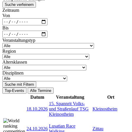
Suche verfeinern
Zeitraum
Von
Bis
Veranstaltungstyp
Region
Altersklassen
Disziplinen
Suche mit Filtern
Top-Events
Alle Termine
Datum
Veranstaltung
Ort
15. Spannrit Volks-
18.10.2026
und Straßenlauf TSG
Kleinostheim
Kleinostheim
Lusatian Race
24.10.2026
Zittau
Walking