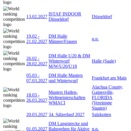
ISTAF INDOOR
13.02.2027
Düsseldorf
Düsseldorf
19.02
-
DM Halle
n.n.
21.02.2027
Männer/Frauen
DM Halle U20 & DM
26.02
-
Winterwurf
Halle (Saale)
28.02.2027
M/W/U20/U18
05.03
-
DM Halle Masters
Frankfurt am Main
07.03.2027
und Winterwurf
Alachua County,
Masters Hallen-
Gainesville,
18.03
-
Weltmeisterschaften
FLORIDA
26.03.2027
WMACI
(Vereinigte
Staaten)
20.03.2027
34. Sälzerlauf 2027
Salzkotten
DM Langstrecke und
01.05.2027
Bahngehen für Aktive
n.n.