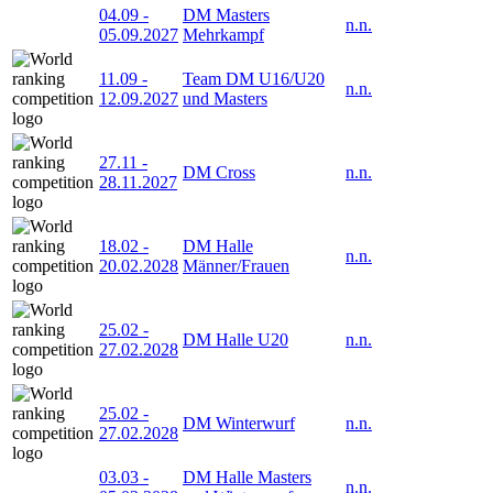
04.09
-
DM Masters
n.n.
05.09.2027
Mehrkampf
11.09
-
Team DM U16/U20
n.n.
12.09.2027
und Masters
27.11
-
DM Cross
n.n.
28.11.2027
18.02
-
DM Halle
n.n.
20.02.2028
Männer/Frauen
25.02
-
DM Halle U20
n.n.
27.02.2028
25.02
-
DM Winterwurf
n.n.
27.02.2028
03.03
-
DM Halle Masters
n.n.