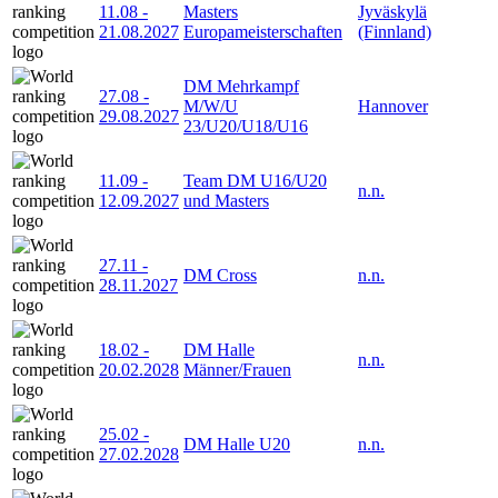
11.08
-
Masters
Jyväskylä
21.08.2027
Europameisterschaften
(Finnland)
DM Mehrkampf
27.08
-
M/W/U
Hannover
29.08.2027
23/U20/U18/U16
11.09
-
Team DM U16/U20
n.n.
12.09.2027
und Masters
27.11
-
DM Cross
n.n.
28.11.2027
18.02
-
DM Halle
n.n.
20.02.2028
Männer/Frauen
25.02
-
DM Halle U20
n.n.
27.02.2028