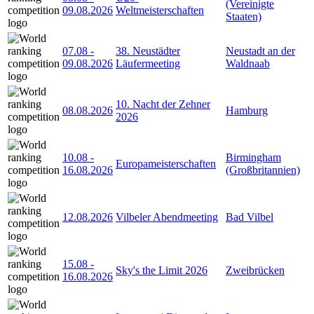
(Vereinigte
09.08.2026
Weltmeisterschaften
Staaten)
07.08
-
38. Neustädter
Neustadt an der
09.08.2026
Läufermeeting
Waldnaab
10. Nacht der Zehner
08.08.2026
Hamburg
2026
10.08
-
Birmingham
Europameisterschaften
16.08.2026
(Großbritannien)
12.08.2026
Vilbeler Abendmeeting
Bad Vilbel
15.08
-
Sky's the Limit 2026
Zweibrücken
16.08.2026