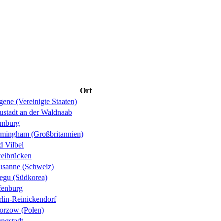
Ort
ene (Vereinigte Staaten)
ustadt an der Waldnaab
mburg
rmingham (Großbritannien)
d Vilbel
eibrücken
usanne (Schweiz)
egu (Südkorea)
fenburg
rlin-Reinickendorf
orzow (Polen)
ungstadt