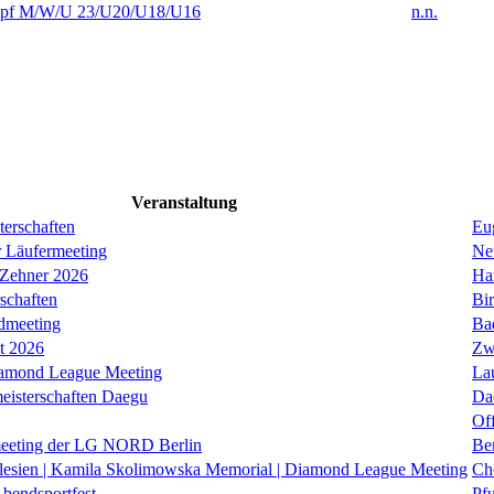
f M/W/U 23/U20/U18/U16
n.n.
Veranstaltung
erschaften
Eug
r Läufermeeting
Ne
 Zehner 2026
Ha
schaften
Bi
dmeeting
Ba
it 2026
Zw
iamond League Meeting
La
eisterschaften Daegu
Da
Of
eeting der LG NORD Berlin
Be
lesien | Kamila Skolimowska Memorial | Diamond League Meeting
Ch
Abendsportfest
Pf