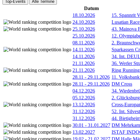
Top-Events
Alle Termine
Datum
18.10.2026
15. Spannrit 
24.10.2026
Lusatian Race
25.10.2026
43. Mainova F
25.10.2026
12. Olympiab
08.11.2026
2. Braunschw
14.11.2026
Sparkassen Cr
14.11.2026
34. Int. DE
21.11.2026
36. Werler Str
21.11.2026
Ring Running 
28.11
-
29.11.2026
11. Volksban
28.11
-
29.11.2026
DM Cross
04.12.2026
34. Wiedenbrü
05.12.2026
2. Glücksburg
13.12.2026
Cross-Europam
31.12.2026
52. Int. Silve
31.12.2026
44. Bietigheim
30.01
-
31.01.2027
DM Mehrkamp
13.02.2027
ISTAF INDOO
19.02
-
21.02.2027
DM Halle Män