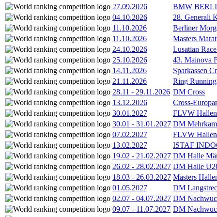
27.09.2026
BMW BERL
04.10.2026
28. Generali 
11.10.2026
Berliner Morg
11.10.2026
Masters Marat
24.10.2026
Lusatian Race
25.10.2026
43. Mainova F
14.11.2026
Sparkassen Cr
21.11.2026
Ring Running 
28.11
-
29.11.2026
DM Cross
13.12.2026
Cross-Europam
30.01.2027
FLVW Hallenme
30.01
-
31.01.2027
DM Mehrkamp
07.02.2027
FLVW Hallenme
13.02.2027
ISTAF INDOO
19.02
-
21.02.2027
DM Halle Män
26.02
-
28.02.2027
DM Halle U2
18.03
-
26.03.2027
Masters Hall
01.05.2027
DM Langstrec
02.07
-
04.07.2027
DM Nachwuc
09.07
-
11.07.2027
DM Nachwuc