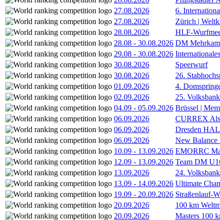
27.08.2026
6. Internatio
27.08.2026
Zürich | Welt
28.08.2026
HLF-Wurfmee
28.08
-
30.08.2026
DM Mehrkamp
29.08
-
30.08.2026
International
30.08.2026
Speerwurf
30.08.2026
26. Stabhochs
01.09.2026
4. Domspring
02.09.2026
25. Volksbank 
04.09
-
05.09.2026
Brüssel | Mem
06.09.2026
CURREX Alst
06.09.2026
Dresden HA
06.09.2026
New Balance
10.09
-
13.09.2026
EMORRC Mast
12.09
-
13.09.2026
Team DM U16/
13.09.2026
24. Volksban
13.09
-
14.09.2026
Ultimate Cha
19.09
-
20.09.2026
Straßenlauf-
20.09.2026
100 km Weltme
20.09.2026
Masters 100 k