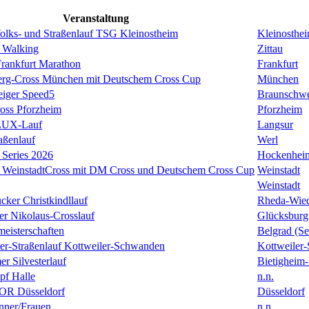
Veranstaltung
Volks- und Straßenlauf TSG Kleinostheim
Kleinosthe
 Walking
Zittau
rankfurt Marathon
Frankfurt
erg-Cross München mit Deutschem Cross Cup
München
eiger Speed5
Braunschw
oss Pforzheim
Pforzheim
ULUX-Lauf
Langsur
aßenlauf
Werl
Series 2026
Hockenhei
k WeinstadtCross mit DM Cross und Deutschem Cross Cup
Weinstadt
Weinstadt
cker Christkindllauf
Rheda-Wie
er Nikolaus-Crosslauf
Glücksburg
eisterschaften
Belgrad (Se
ster-Straßenlauf Kottweiler-Schwanden
Kottweiler
er Silvesterlauf
Bietigheim-
f Halle
n.n.
R Düsseldorf
Düsseldorf
ner/Frauen
n.n.