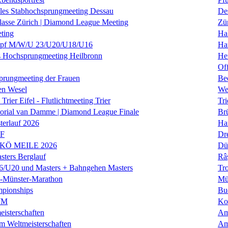
nales Stabhochsprungmeeting Dessau
De
klasse Zürich | Diamond League Meeting
Zü
ting
Hal
f M/W/U 23/U20/U18/U16
Ha
es Hochsprungmeeting Heilbronn
He
Of
prungmeeting der Frauen
Be
en Wesel
We
Trier Eifel - Flutlichtmeeting Trier
Tri
orial van Damme | Diamond League Finale
Brü
erlauf 2026
Ha
LF
Dr
 KÖ MEILE 2026
Dü
ers Berglauf
Râ
U20 und Masters + Bahngehen Masters
Tro
k-Münster-Marathon
Mü
mpionships
Bu
WM
Ko
isterschaften
Am
m Weltmeisterschaften
Am