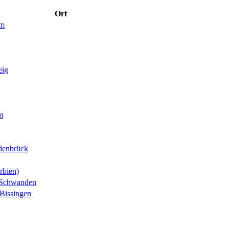
Ort
im
eig
m
denbrück
rbien)
-Schwanden
Bissingen