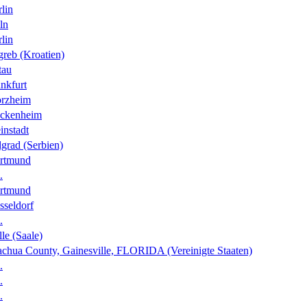
lin
ln
lin
greb (Kroatien)
tau
nkfurt
orzheim
ckenheim
instadt
grad (Serbien)
rtmund
.
rtmund
sseldorf
.
le (Saale)
achua County, Gainesville, FLORIDA (Vereinigte Staaten)
.
.
.