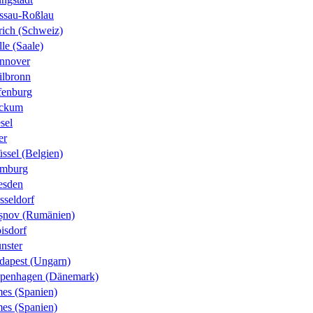
ssau-Roßlau
rich (Schweiz)
le (Saale)
nnover
ilbronn
fenburg
ckum
sel
er
ssel (Belgien)
mburg
esden
sseldorf
șnov (Rumänien)
isdorf
nster
dapest (Ungarn)
penhagen (Dänemark)
es (Spanien)
es (Spanien)