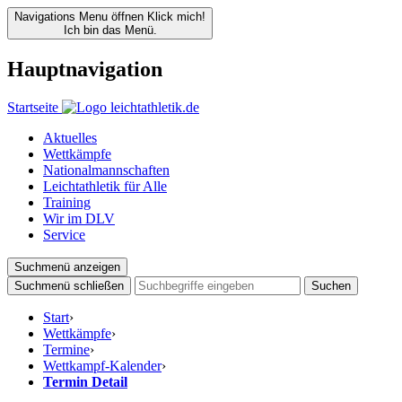
Navigations Menu öffnen
Klick mich!
Ich bin das Menü.
Hauptnavigation
Startseite
Aktuelles
Wettkämpfe
Nationalmannschaften
Leichtathletik für Alle
Training
Wir im DLV
Service
Suchmenü anzeigen
Suchmenü schließen
Suchen
Start
›
Wettkämpfe
›
Termine
›
Wettkampf-Kalender
›
Termin Detail