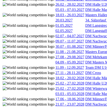
26.02
-
28.02.2027
DM Halle U2
05.03
-
07.03.2027
DM Halle Mas
18.03
-
26.03.2027
Masters Hall
20.03.2027
34. Sälzerlauf
01.05.2027
DM Langstrec
02.05.2027
DM Langstaff
02.07
-
04.07.2027
DM Nachwuc
09.07
-
11.07.2027
DM Nachwuc
30.07
-
01.08.2027
DM Männer/F
11.08
-
21.08.2027
Masters Europ
27.08
-
29.08.2027
DM Mehrkamp
04.09
-
05.09.2027
DM Masters 
11.09
-
12.09.2027
Team DM U16
27.11
-
28.11.2027
DM Cross
18.02
-
20.02.2028
DM Halle Män
25.02
-
27.02.2028
DM Halle U2
25.02
-
27.02.2028
DM Winterwu
03.03
-
05.03.2028
DM Halle Mas
17.06
-
18.06.2028
DM Männer/F
21.07
-
23.07.2028
DM Nachwuc