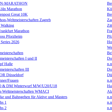
IN-MARATHON
Ber
Köln Marathon
Kö
enpost Great 10K
Ber
hon-Weltmeisterschaften Zagreb
Za
 Walking
Zit
rankfurt Marathon
Fra
oss Pforzheim
Pf
Series 2026
Ho
We
eisterschaften
Bel
isterschaften I und II
Do
f Halle
n.n
isterschaften III
Do
R Düsseldorf
Dü
ner/Frauen
n.n
0 & DM Winterwurf M/W/U20/U18
Hal
en-Weltmeisterschaften WMACI
Al
ke und Bahngehen für Aktive und Masters
n.n
hs 1
n.n
hs 2
n.n