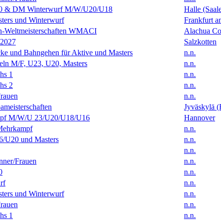
0 & DM Winterwurf M/W/U20/U18
Halle (Saal
ters und Winterwurf
Frankfurt 
en-Weltmeisterschaften WMACI
Alachua Cou
 2027
Salzkotten
ke und Bahngehen für Aktive und Masters
n.n.
eln M/F, U23, U20, Masters
n.n.
hs 1
n.n.
hs 2
n.n.
rauen
n.n.
ameisterschaften
Jyväskylä (
f M/W/U 23/U20/U18/U16
Hannover
Mehrkampf
n.n.
/U20 und Masters
n.n.
n.n.
ner/Frauen
n.n.
0
n.n.
rf
n.n.
ters und Winterwurf
n.n.
rauen
n.n.
hs 1
n.n.