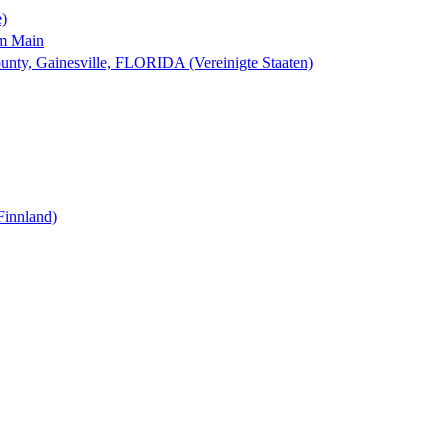
e)
am Main
nty, Gainesville, FLORIDA (Vereinigte Staaten)
Finnland)