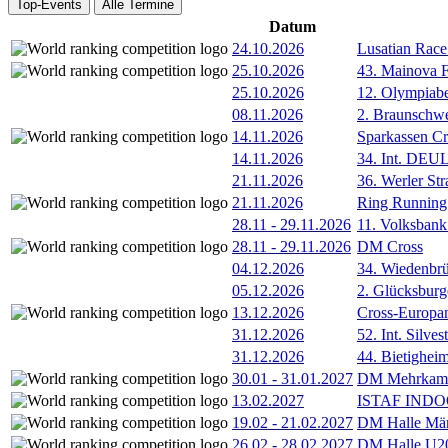
Top-Events
Alle Termine
Datum
24.10.2026
Lusatian Race
25.10.2026
43. Mainova F
25.10.2026
12. Olympiab
08.11.2026
2. Braunschw
14.11.2026
Sparkassen Cr
14.11.2026
34. Int. DE
21.11.2026
36. Werler Str
21.11.2026
Ring Running 
28.11
-
29.11.2026
11. Volksban
28.11
-
29.11.2026
DM Cross
04.12.2026
34. Wiedenbrü
05.12.2026
2. Glücksburg
13.12.2026
Cross-Europam
31.12.2026
52. Int. Silve
31.12.2026
44. Bietigheim
30.01
-
31.01.2027
DM Mehrkamp
13.02.2027
ISTAF INDOO
19.02
-
21.02.2027
DM Halle Män
26.02
-
28.02.2027
DM Halle U2