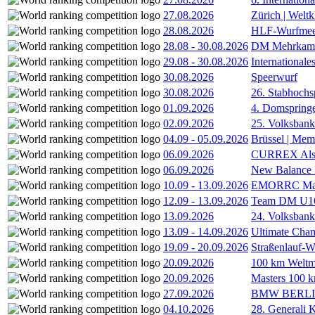
27.08.2026
Zürich | Welt
28.08.2026
HLF-Wurfmee
28.08
-
30.08.2026
DM Mehrkamp
29.08
-
30.08.2026
International
30.08.2026
Speerwurf
30.08.2026
26. Stabhochs
01.09.2026
4. Domspring
02.09.2026
25. Volksbank 
04.09
-
05.09.2026
Brüssel | Mem
06.09.2026
CURREX Alst
06.09.2026
New Balance
10.09
-
13.09.2026
EMORRC Mast
12.09
-
13.09.2026
Team DM U16/
13.09.2026
24. Volksban
13.09
-
14.09.2026
Ultimate Cha
19.09
-
20.09.2026
Straßenlauf-
20.09.2026
100 km Weltme
20.09.2026
Masters 100 k
27.09.2026
BMW BERL
04.10.2026
28. Generali 