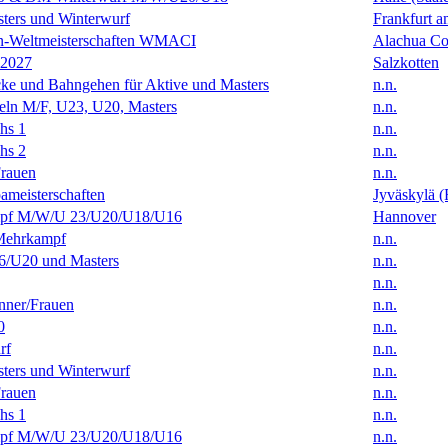
ters und Winterwurf
Frankfurt 
en-Weltmeisterschaften WMACI
Alachua Cou
 2027
Salzkotten
ke und Bahngehen für Aktive und Masters
n.n.
eln M/F, U23, U20, Masters
n.n.
hs 1
n.n.
hs 2
n.n.
rauen
n.n.
ameisterschaften
Jyväskylä (
f M/W/U 23/U20/U18/U16
Hannover
Mehrkampf
n.n.
/U20 und Masters
n.n.
n.n.
ner/Frauen
n.n.
0
n.n.
rf
n.n.
ters und Winterwurf
n.n.
rauen
n.n.
hs 1
n.n.
f M/W/U 23/U20/U18/U16
n.n.