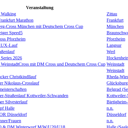
Veranstaltung
 Walking
Zittau
rankfurt Marathon
Frankfurt
erg-Cross München mit Deutschem Cross Cup
München
eiger Speed5
Braunschw
oss Pforzheim
Pforzheim
ULUX-Lauf
Langsur
aßenlauf
Werl
Series 2026
Hockenhei
k WeinstadtCross mit DM Cross und Deutschem Cross Cup
Weinstadt
Weinstadt
cker Christkindllauf
Rheda-Wie
er Nikolaus-Crosslauf
Glücksburg
eisterschaften
Belgrad (Se
ster-Straßenlauf Kottweiler-Schwanden
Kottweiler
er Silvesterlauf
Bietigheim-
f Halle
n.n.
R Düsseldorf
Düsseldorf
ner/Frauen
n.n.
0 & DM Winterwurf M/W/U20/U18
Halle (Saal