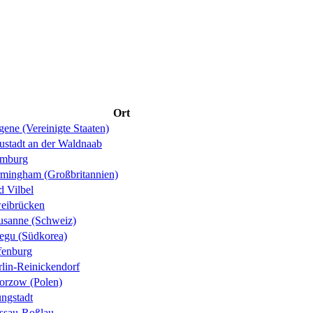
Ort
ene (Vereinigte Staaten)
ustadt an der Waldnaab
mburg
rmingham (Großbritannien)
d Vilbel
eibrücken
usanne (Schweiz)
egu (Südkorea)
fenburg
rlin-Reinickendorf
orzow (Polen)
ungstadt
ssau-Roßlau