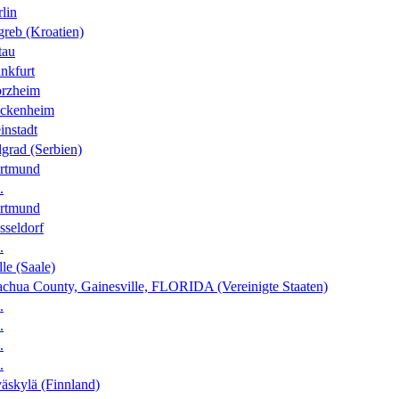
lin
greb (Kroatien)
tau
nkfurt
orzheim
ckenheim
instadt
grad (Serbien)
rtmund
.
rtmund
sseldorf
.
le (Saale)
achua County, Gainesville, FLORIDA (Vereinigte Staaten)
.
.
.
.
äskylä (Finnland)