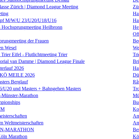
klasse Zürich | Diamond League Meeting
Zü
ting
Hal
f M/W/U 23/U20/U18/U16
Ha
es Hochsprungmeeting Heilbronn
He
Of
prungmeeting der Frauen
Be
en Wesel
We
Trier Eifel - Flutlichtmeeting Trier
Tri
orial van Damme | Diamond League Finale
Brü
erlauf 2026
Ha
 KÖ MEILE 2026
Dü
ers Berglauf
Râ
U20 und Masters + Bahngehen Masters
Tro
k-Münster-Marathon
Mü
mpionships
Bu
WM
Ko
isterschaften
Am
m Weltmeisterschaften
Am
IN-MARATHON
Ber
Köln Marathon
Kö