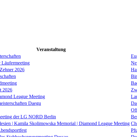
Veranstaltung
erschaften
Eug
r Läufermeeting
Ne
 Zehner 2026
Ha
schaften
Bi
dmeeting
Ba
it 2026
Zw
iamond League Meeting
La
eisterschaften Daegu
Da
Of
eeting der LG NORD Berlin
Be
lesien | Kamila Skolimowska Memorial | Diamond League Meeting
Ch
Abendsportfest
Pf
nales Stabhochsprungmeeting Dessau
De