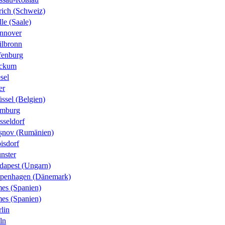
rich (Schweiz)
le (Saale)
nnover
ilbronn
fenburg
ckum
sel
er
ssel (Belgien)
mburg
sseldorf
șnov (Rumänien)
isdorf
nster
dapest (Ungarn)
penhagen (Dänemark)
es (Spanien)
es (Spanien)
lin
ln