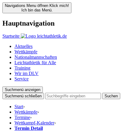
Navigations Menu öffnen
Klick mich!
Ich bin das Menü.
Hauptnavigation
Startseite
Aktuelles
Wettkämpfe
Nationalmannschaften
Leichtathletik für Alle
Training
Wir im DLV
Service
Suchmenü anzeigen
Suchmenü schließen
Suchen
Start
›
Wettkämpfe
›
Termine
›
Wettkampf-Kalender
›
Termin Detail