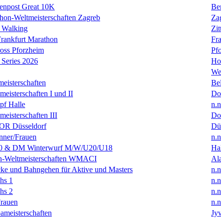
enpost Great 10K
Ber
hon-Weltmeisterschaften Zagreb
Za
 Walking
Zit
rankfurt Marathon
Fra
oss Pforzheim
Pf
Series 2026
Ho
We
eisterschaften
Bel
isterschaften I und II
Do
f Halle
n.n
isterschaften III
Do
R Düsseldorf
Dü
ner/Frauen
n.n
0 & DM Winterwurf M/W/U20/U18
Hal
en-Weltmeisterschaften WMACI
Al
ke und Bahngehen für Aktive und Masters
n.n
hs 1
n.n
hs 2
n.n
rauen
n.n
ameisterschaften
Jyv