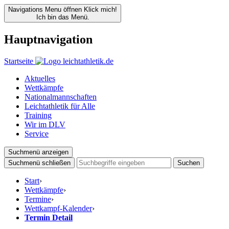
Navigations Menu öffnen
Klick mich!
Ich bin das Menü.
Hauptnavigation
Startseite
Aktuelles
Wettkämpfe
Nationalmannschaften
Leichtathletik für Alle
Training
Wir im DLV
Service
Suchmenü anzeigen
Suchmenü schließen
Suchen
Start
›
Wettkämpfe
›
Termine
›
Wettkampf-Kalender
›
Termin Detail