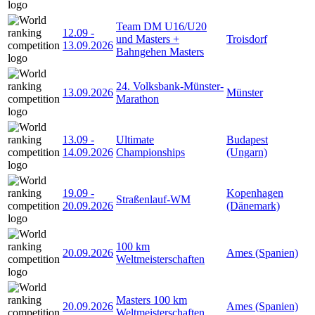
Team DM U16/U20
12.09
-
und Masters +
Troisdorf
13.09.2026
Bahngehen Masters
24. Volksbank-Münster-
13.09.2026
Münster
Marathon
13.09
-
Ultimate
Budapest
14.09.2026
Championships
(Ungarn)
19.09
-
Kopenhagen
Straßenlauf-WM
20.09.2026
(Dänemark)
100 km
20.09.2026
Ames (Spanien)
Weltmeisterschaften
Masters 100 km
20.09.2026
Ames (Spanien)
Weltmeisterschaften