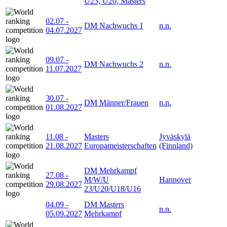
U23, U20, Masters
02.07
-
DM Nachwuchs 1
n.n.
04.07.2027
09.07
-
DM Nachwuchs 2
n.n.
11.07.2027
30.07
-
DM Männer/Frauen
n.n.
01.08.2027
11.08
-
Masters
Jyväskylä
21.08.2027
Europameisterschaften
(Finnland)
DM Mehrkampf
27.08
-
M/W/U
Hannover
29.08.2027
23/U20/U18/U16
04.09
-
DM Masters
n.n.
05.09.2027
Mehrkampf