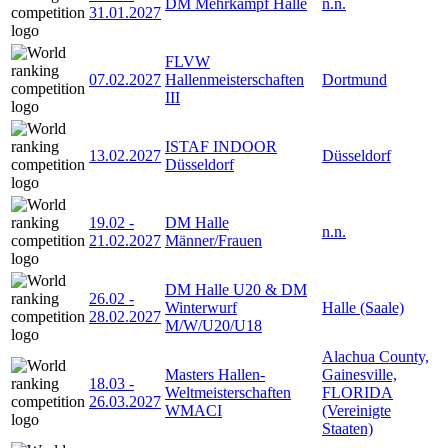
DM Mehrkampf Halle
n.n.
31.01.2027
FLVW
07.02.2027
Hallenmeisterschaften
Dortmund
III
ISTAF INDOOR
13.02.2027
Düsseldorf
Düsseldorf
19.02
-
DM Halle
n.n.
21.02.2027
Männer/Frauen
DM Halle U20 & DM
26.02
-
Winterwurf
Halle (Saale)
28.02.2027
M/W/U20/U18
Alachua County,
Masters Hallen-
Gainesville,
18.03
-
Weltmeisterschaften
FLORIDA
26.03.2027
WMACI
(Vereinigte
Staaten)