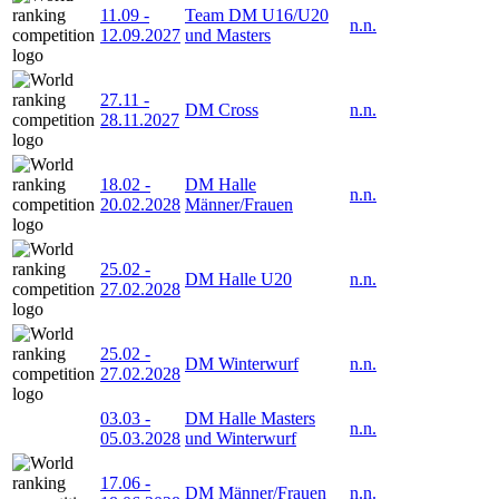
11.09
-
Team DM U16/U20
n.n.
12.09.2027
und Masters
27.11
-
DM Cross
n.n.
28.11.2027
18.02
-
DM Halle
n.n.
20.02.2028
Männer/Frauen
25.02
-
DM Halle U20
n.n.
27.02.2028
25.02
-
DM Winterwurf
n.n.
27.02.2028
03.03
-
DM Halle Masters
n.n.
05.03.2028
und Winterwurf
17.06
-
DM Männer/Frauen
n.n.