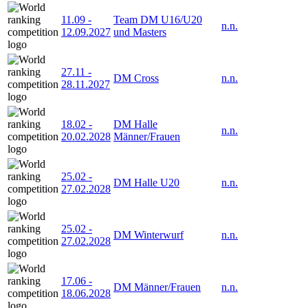
11.09
-
Team DM U16/U20
n.n.
12.09.2027
und Masters
27.11
-
DM Cross
n.n.
28.11.2027
18.02
-
DM Halle
n.n.
20.02.2028
Männer/Frauen
25.02
-
DM Halle U20
n.n.
27.02.2028
25.02
-
DM Winterwurf
n.n.
27.02.2028
17.06
-
DM Männer/Frauen
n.n.
18.06.2028