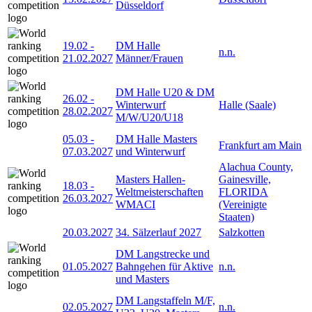
Düsseldorf
19.02
-
DM Halle
n.n.
21.02.2027
Männer/Frauen
DM Halle U20 & DM
26.02
-
Winterwurf
Halle (Saale)
28.02.2027
M/W/U20/U18
05.03
-
DM Halle Masters
Frankfurt am Main
07.03.2027
und Winterwurf
Alachua County,
Masters Hallen-
Gainesville,
18.03
-
Weltmeisterschaften
FLORIDA
26.03.2027
WMACI
(Vereinigte
Staaten)
20.03.2027
34. Sälzerlauf 2027
Salzkotten
DM Langstrecke und
01.05.2027
Bahngehen für Aktive
n.n.
und Masters
DM Langstaffeln M/F,
02.05.2027
n.n.