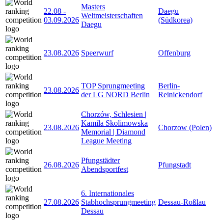
Masters
22.08
-
Daegu
Weltmeisterschaften
03.09.2026
(Südkorea)
Daegu
23.08.2026
Speerwurf
Offenburg
TOP Sprungmeeting
Berlin-
23.08.2026
der LG NORD Berlin
Reinickendorf
Chorzów, Schlesien |
Kamila Skolimowska
23.08.2026
Chorzow (Polen)
Memorial | Diamond
League Meeting
Pfungstädter
26.08.2026
Pfungstadt
Abendsportfest
6. Internationales
27.08.2026
Stabhochsprungmeeting
Dessau-Roßlau
Dessau