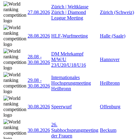
Zürich | Weltklasse
27.08.2026
Zürich | Diamond
Zürich (Schweiz)
League Meeting
28.08.2026
HLF-Wurfmeeting
Halle (Saale)
DM Mehrkampf
28.08
-
M/W/U
Hannover
30.08.2026
23/U20/U18/U16
Internationales
29.08
-
Hochsprungmeeting
Heilbronn
30.08.2026
Heilbronn
30.08.2026
Speerwurf
Offenburg
26.
30.08.2026
Stabhochsprungmeeting
Beckum
der Frauen