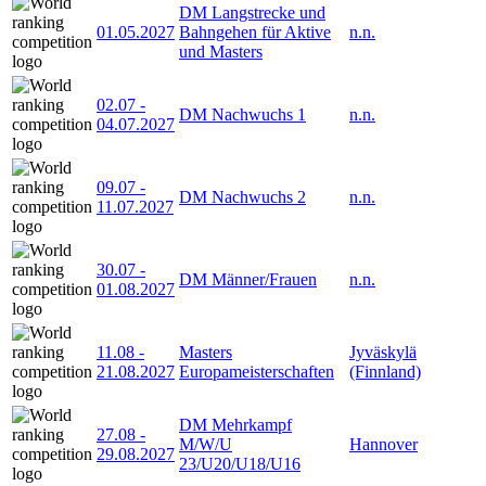
DM Langstrecke und
01.05.2027
Bahngehen für Aktive
n.n.
und Masters
02.07
-
DM Nachwuchs 1
n.n.
04.07.2027
09.07
-
DM Nachwuchs 2
n.n.
11.07.2027
30.07
-
DM Männer/Frauen
n.n.
01.08.2027
11.08
-
Masters
Jyväskylä
21.08.2027
Europameisterschaften
(Finnland)
DM Mehrkampf
27.08
-
M/W/U
Hannover
29.08.2027
23/U20/U18/U16