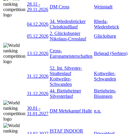
28.11
-
DM Cross
Weinstadt
29.11.2026
34. Wiedenbrücker
Rheda-
04.12.2026
Christkindllauf
Wiedenbrück
2. Glücksburger
05.12.2026
Glücksburg
Nikolaus-Crosslauf
Cross-
13.12.2026
Belgrad (Serbien)
Europameisterschaften
52. Int. Silvester-
Straßenlauf
Kottweiler-
31.12.2026
Kottweiler-
Schwanden
Schwanden
44. Bietigheimer
Bietigheim-
31.12.2026
Silvesterlauf
Bissingen
30.01
-
DM Mehrkampf Halle
n.n.
31.01.2027
ISTAF INDOOR
13.02.2027
Düsseldorf