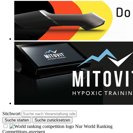
Stichwort
Suche starten
Suche zurücksetzen
Nur World Ranking
Competitions anzeigen