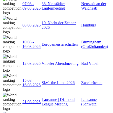
07.08
-
38. Neustädter
Neustadt an der
09.08.2026
Läufermeeting
Waldnaab
10. Nacht der Zehner
08.08.2026
Hamburg
2026
10.08
-
Birmingham
Europameisterschaften
16.08.2026
(Großbritannien)
12.08.2026
Vilbeler Abendmeeting
Bad Vilbel
15.08
-
Sky's the Limit 2026
Zweibrücken
16.08.2026
Lausanne | Diamond
Lausanne
21.08.2026
League Meeting
(Schweiz)