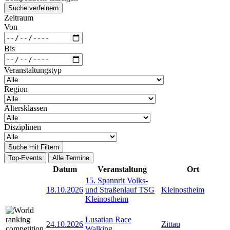
Suche verfeinern
Zeitraum
Von
Bis
Veranstaltungstyp
Region
Altersklassen
Disziplinen
Suche mit Filtern
Top-Events
Alle Termine
Datum
Veranstaltung
Ort
15. Spannrit Volks-
18.10.2026
und Straßenlauf TSG
Kleinostheim
Kleinostheim
Lusatian Race
24.10.2026
Zittau
Walking