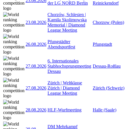
23.08.2026
der LG NORD Berlin
Reinickendorf
Chorzów, Schlesien |
Kamila Skolimowska
23.08.2026
Chorzow (Polen)
Memorial | Diamond
League Meeting
Pfungstädter
26.08.2026
Pfungstadt
Abendsportfest
6. Internationales
27.08.2026
Stabhochsprungmeeting
Dessau-Roßlau
Dessau
Zürich | Weltklasse
27.08.2026
Zürich | Diamond
Zürich (Schweiz)
League Meeting
28.08.2026
HLF-Wurfmeeting
Halle (Saale)
DM Mehrkampf