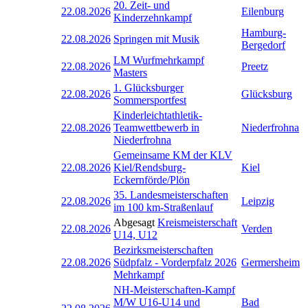
20. Zeit- und
22.08.2026
Eilenburg
Kinderzehnkampf
Hamburg-
22.08.2026
Springen mit Musik
Bergedorf
LM Wurfmehrkampf
22.08.2026
Preetz
Masters
1. Glücksburger
22.08.2026
Glücksburg
Sommersportfest
Kinderleichtathletik-
22.08.2026
Teamwettbewerb in
Niederfrohna
Niederfrohna
Gemeinsame KM der KLV
22.08.2026
Kiel/Rendsburg-
Kiel
Eckernförde/Plön
35. Landesmeisterschaften
22.08.2026
Leipzig
im 100 km-Straßenlauf
Abgesagt
Kreismeisterschaft
22.08.2026
Verden
U14, U12
Bezirksmeisterschaften
22.08.2026
Südpfalz - Vorderpfalz 2026
Germersheim
Mehrkampf
NH-Meisterschaften-Kampf
M/W U16-U14 und
Bad