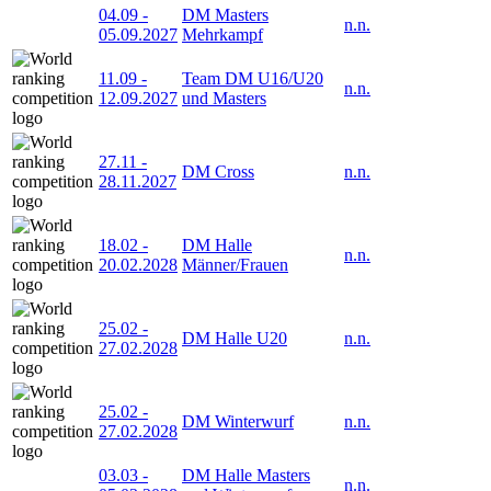
04.09
-
DM Masters
n.n.
05.09.2027
Mehrkampf
11.09
-
Team DM U16/U20
n.n.
12.09.2027
und Masters
27.11
-
DM Cross
n.n.
28.11.2027
18.02
-
DM Halle
n.n.
20.02.2028
Männer/Frauen
25.02
-
DM Halle U20
n.n.
27.02.2028
25.02
-
DM Winterwurf
n.n.
27.02.2028
03.03
-
DM Halle Masters
n.n.