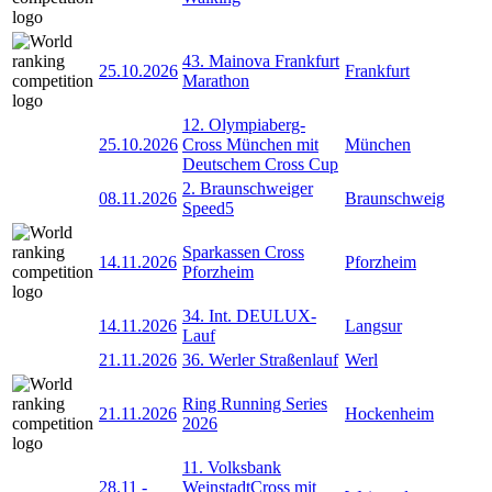
43. Mainova Frankfurt
25.10.2026
Frankfurt
Marathon
12. Olympiaberg-
25.10.2026
Cross München mit
München
Deutschem Cross Cup
2. Braunschweiger
08.11.2026
Braunschweig
Speed5
Sparkassen Cross
14.11.2026
Pforzheim
Pforzheim
34. Int. DEULUX-
14.11.2026
Langsur
Lauf
21.11.2026
36. Werler Straßenlauf
Werl
Ring Running Series
21.11.2026
Hockenheim
2026
11. Volksbank
28.11
-
WeinstadtCross mit