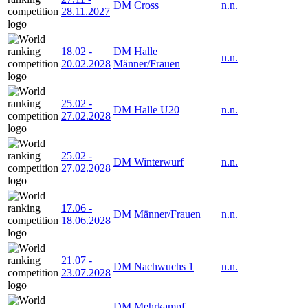
DM Cross
n.n.
28.11.2027
18.02
-
DM Halle
n.n.
20.02.2028
Männer/Frauen
25.02
-
DM Halle U20
n.n.
27.02.2028
25.02
-
DM Winterwurf
n.n.
27.02.2028
17.06
-
DM Männer/Frauen
n.n.
18.06.2028
21.07
-
DM Nachwuchs 1
n.n.
23.07.2028
DM Mehrkampf