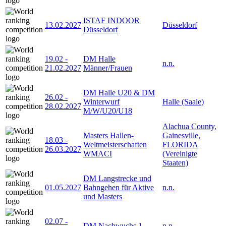
ISTAF INDOOR
13.02.2027
Düsseldorf
Düsseldorf
19.02
-
DM Halle
n.n.
21.02.2027
Männer/Frauen
DM Halle U20 & DM
26.02
-
Winterwurf
Halle (Saale)
28.02.2027
M/W/U20/U18
Alachua County,
Masters Hallen-
Gainesville,
18.03
-
Weltmeisterschaften
FLORIDA
26.03.2027
WMACI
(Vereinigte
Staaten)
DM Langstrecke und
01.05.2027
Bahngehen für Aktive
n.n.
und Masters
02.07
-
DM Nachwuchs 1
n.n.