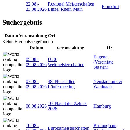
22.08
-
Regional Meisterschaften
Frankfurt
23.08.2026
Einzel Rhein-Main
Suchergebnis
Datum
Veranstaltung
Ort
Keine Ergebnisse gefunden
Datum
Veranstaltung
Ort
Eugene
05.08
-
U20-
(Vereinigte
09.08.2026
Weltmeisterschaften
Staaten)
07.08
-
38. Neustädter
Neustadt an der
09.08.2026
Läufermeeting
Waldnaab
10. Nacht der Zehner
08.08.2026
Hamburg
2026
10.08
-
Birmingham
Europameisterschaften