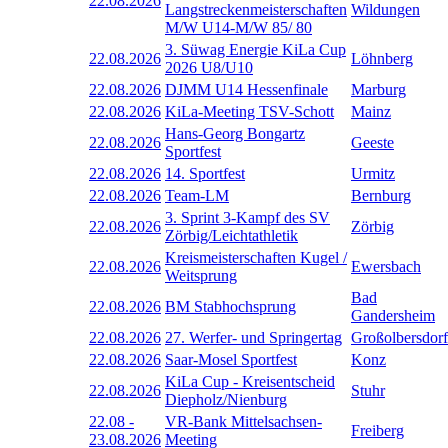
22.08.2026
Langstreckenmeisterschaften
Wildungen
M/W U14-M/W 85/ 80
3. Süwag Energie KiLa Cup
22.08.2026
Löhnberg
2026 U8/U10
22.08.2026
DJMM U14 Hessenfinale
Marburg
22.08.2026
KiLa-Meeting TSV-Schott
Mainz
Hans-Georg Bongartz
22.08.2026
Geeste
Sportfest
22.08.2026
14. Sportfest
Urmitz
22.08.2026
Team-LM
Bernburg
3. Sprint 3-Kampf des SV
22.08.2026
Zörbig
Zörbig/Leichtathletik
Kreismeisterschaften Kugel /
22.08.2026
Ewersbach
Weitsprung
Bad
22.08.2026
BM Stabhochsprung
Gandersheim
22.08.2026
27. Werfer- und Springertag
Großolbersdorf
22.08.2026
Saar-Mosel Sportfest
Konz
KiLa Cup - Kreisentscheid
22.08.2026
Stuhr
Diepholz/Nienburg
22.08
-
VR-Bank Mittelsachsen-
Freiberg
23.08.2026
Meeting