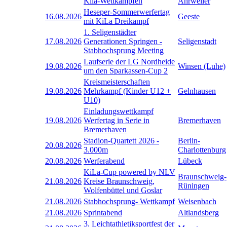
Kila-Wettkämpfen
Ahrweiler
Heseper-Sommerwerfertag
16.08.2026
Geeste
mit KiLa Dreikampf
1. Seligenstädter
17.08.2026
Generationen Springen -
Seligenstadt
Stabhochsprung Meeting
Laufserie der LG Nordheide
19.08.2026
Winsen (Luhe)
um den Sparkassen-Cup 2
Kreismeisterschaften
19.08.2026
Mehrkampf (Kinder U12 +
Gelnhausen
U10)
Einladungswettkampf
19.08.2026
Werfertag in Serie in
Bremerhaven
Bremerhaven
Stadion-Quartett 2026 -
Berlin-
20.08.2026
3.000m
Charlottenburg
20.08.2026
Werferabend
Lübeck
KiLa-Cup powered by NLV
Braunschweig-
21.08.2026
Kreise Braunschweig,
Rüningen
Wolfenbüttel und Goslar
21.08.2026
Stabhochsprung- Wettkampf
Weisenbach
21.08.2026
Sprintabend
Altlandsberg
3. Leichtathletiksportfest der