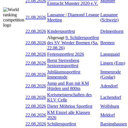
21.08.2026
Munster
Eintracht Munster 2020 e.V.
Lausanne | Diamond League
Lausanne
21.08.2026
Meeting
(Schweiz)
22.08.2026
Kindersportfest
Delmenhorst
Abgesagt
9. Schülersportfest
22.08.2026
des SV Werder Bremen (Sa.
Bremen
22.08.26)
22.08.2026
Feriensportfest 2026
Langquaid
Bernt Sterrenberg
22.08.2026
Lingen (Ems)
Seniorensportfest
Jubiläumssportfest
Immenrode
22.08.2026
Immentode
(Goslar)
Jump and Run mit KM
22.08.2026
Adendorf
Hürden und 800m
Kreismeisterschaften des
22.08.2026
Lachendorf
KLV Celle
22.08.2026
Dieter Möhring Sportfest
Wolfsburg
KM Einzel alle Klassen
22.08.2026
Meldorf
2026
22.08.2026
Schülersportfest
Barsinghausen