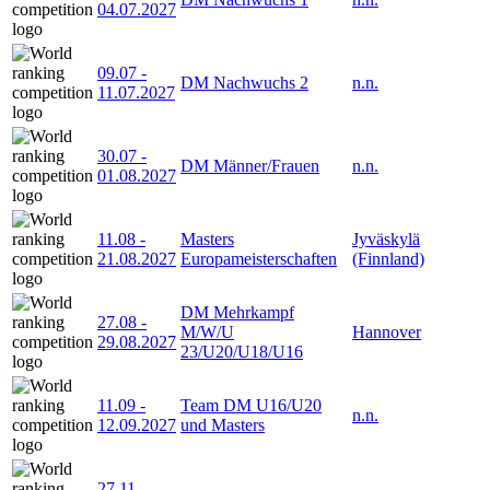
04.07.2027
09.07
-
DM Nachwuchs 2
n.n.
11.07.2027
30.07
-
DM Männer/Frauen
n.n.
01.08.2027
11.08
-
Masters
Jyväskylä
21.08.2027
Europameisterschaften
(Finnland)
DM Mehrkampf
27.08
-
M/W/U
Hannover
29.08.2027
23/U20/U18/U16
11.09
-
Team DM U16/U20
n.n.
12.09.2027
und Masters
27.11
-