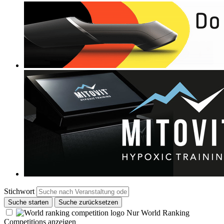
Stichwort
Suche starten
Suche zurücksetzen
Nur World Ranking
Competitions anzeigen