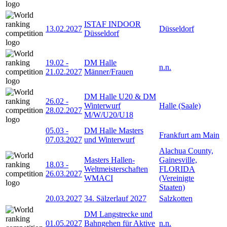
ISTAF INDOOR
13.02.2027
Düsseldorf
Düsseldorf
19.02
-
DM Halle
n.n.
21.02.2027
Männer/Frauen
DM Halle U20 & DM
26.02
-
Winterwurf
Halle (Saale)
28.02.2027
M/W/U20/U18
05.03
-
DM Halle Masters
Frankfurt am Main
07.03.2027
und Winterwurf
Alachua County,
Masters Hallen-
Gainesville,
18.03
-
Weltmeisterschaften
FLORIDA
26.03.2027
WMACI
(Vereinigte
Staaten)
20.03.2027
34. Sälzerlauf 2027
Salzkotten
DM Langstrecke und
01.05.2027
Bahngehen für Aktive
n.n.