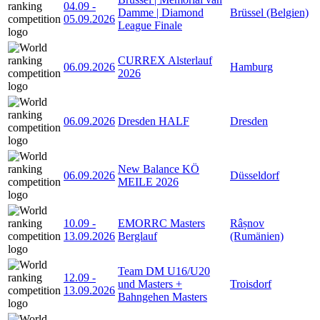
04.09
-
Damme | Diamond
Brüssel (Belgien)
05.09.2026
League Finale
CURREX Alsterlauf
06.09.2026
Hamburg
2026
06.09.2026
Dresden HALF
Dresden
New Balance KÖ
06.09.2026
Düsseldorf
MEILE 2026
10.09
-
EMORRC Masters
Râșnov
13.09.2026
Berglauf
(Rumänien)
Team DM U16/U20
12.09
-
und Masters +
Troisdorf
13.09.2026
Bahngehen Masters