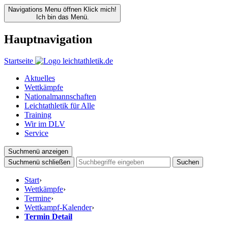
Navigations Menu öffnen
Klick mich!
Ich bin das Menü.
Hauptnavigation
Startseite
Aktuelles
Wettkämpfe
Nationalmannschaften
Leichtathletik für Alle
Training
Wir im DLV
Service
Suchmenü anzeigen
Suchmenü schließen
Suchen
Start
›
Wettkämpfe
›
Termine
›
Wettkampf-Kalender
›
Termin Detail