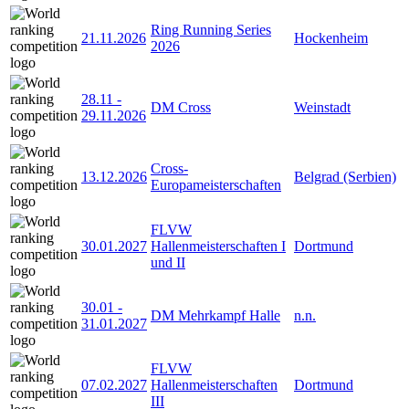
Ring Running Series
21.11.2026
Hockenheim
2026
28.11
-
DM Cross
Weinstadt
29.11.2026
Cross-
13.12.2026
Belgrad (Serbien)
Europameisterschaften
FLVW
30.01.2027
Hallenmeisterschaften I
Dortmund
und II
30.01
-
DM Mehrkampf Halle
n.n.
31.01.2027
FLVW
07.02.2027
Hallenmeisterschaften
Dortmund
III