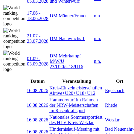
05.03.2028
und Winterwurf
17.06
-
DM Männer/Frauen
n.n.
18.06.2028
21.07
-
DM Nachwuchs 1
n.n.
23.07.2028
DM Mehrkampf
01.09
-
M/W/U
n.n.
03.09.2028
23/U20/U18/U16
Datum
Veranstaltung
Ort
Kreis-Einzelmeisterschaften
16.08.2026
Egelsbach
Aktive+U20+U18+U12
Hammerwurf im Rahmen
16.08.2026
der NRW-Meisterschaften
Rhede
im Rasenkraftsport
Nationales Sommersportfest
16.08.2026
Wetzlar
des HLV Kreis Wetzlar
Hindernislauf-Meeting mit
Bad Neuenahr-
16.08.2026