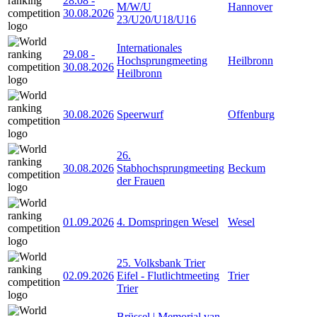
28.08
-
M/W/U
Hannover
30.08.2026
23/U20/U18/U16
Internationales
29.08
-
Hochsprungmeeting
Heilbronn
30.08.2026
Heilbronn
30.08.2026
Speerwurf
Offenburg
26.
30.08.2026
Stabhochsprungmeeting
Beckum
der Frauen
01.09.2026
4. Domspringen Wesel
Wesel
25. Volksbank Trier
02.09.2026
Eifel - Flutlichtmeeting
Trier
Trier
Brüssel | Memorial van