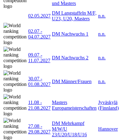
und Masters
DM Langstaffeln M/F,
02.05.2027
n.n.
U23, U20, Masters
02.07
-
DM Nachwuchs 1
n.n.
04.07.2027
09.07
-
DM Nachwuchs 2
n.n.
11.07.2027
30.07
-
DM Männer/Frauen
n.n.
01.08.2027
11.08
-
Masters
Jyväskylä
21.08.2027
Europameisterschaften
(Finnland)
DM Mehrkampf
27.08
-
M/W/U
Hannover
29.08.2027
23/U20/U18/U16