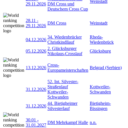
Weinstadt
29.11.2026
DM Cross und
Deutschem Cross Cup
28.11
-
DM Cross
Weinstadt
29.11.2026
34. Wiedenbrücker
Rheda-
04.12.2026
Christkindllauf
Wiedenbrück
2. Glücksburger
05.12.2026
Glücksburg
Nikolaus-Crosslauf
Cross-
13.12.2026
Belgrad (Serbien)
Europameisterschaften
52. Int. Silvester-
Straßenlauf
Kottweiler-
31.12.2026
Kottweiler-
Schwanden
Schwanden
44. Bietigheimer
Bietigheim-
31.12.2026
Silvesterlauf
Bissingen
30.01
-
DM Mehrkampf Halle
n.n.
31.01.2027