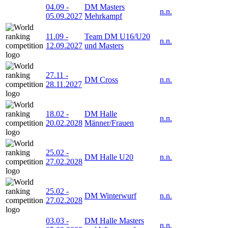
04.09
-
DM Masters
n.n.
05.09.2027
Mehrkampf
11.09
-
Team DM U16/U20
n.n.
12.09.2027
und Masters
27.11
-
DM Cross
n.n.
28.11.2027
18.02
-
DM Halle
n.n.
20.02.2028
Männer/Frauen
25.02
-
DM Halle U20
n.n.
27.02.2028
25.02
-
DM Winterwurf
n.n.
27.02.2028
03.03
-
DM Halle Masters
n.n.