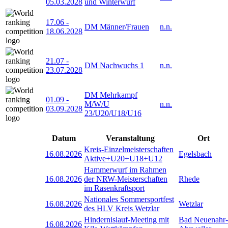
05.03.2028
und Winterwurf
17.06
-
DM Männer/Frauen
n.n.
18.06.2028
21.07
-
DM Nachwuchs 1
n.n.
23.07.2028
DM Mehrkampf
01.09
-
M/W/U
n.n.
03.09.2028
23/U20/U18/U16
Datum
Veranstaltung
Ort
Kreis-Einzelmeisterschaften
16.08.2026
Egelsbach
Aktive+U20+U18+U12
Hammerwurf im Rahmen
16.08.2026
der NRW-Meisterschaften
Rhede
im Rasenkraftsport
Nationales Sommersportfest
16.08.2026
Wetzlar
des HLV Kreis Wetzlar
Hindernislauf-Meeting mit
Bad Neuenahr-
16.08.2026