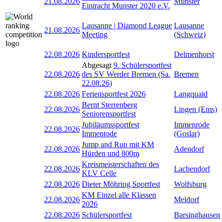
21.08.2026
Munster
Eintracht Munster 2020 e.V.
Lausanne | Diamond League
Lausanne
21.08.2026
Meeting
(Schweiz)
22.08.2026
Kindersportfest
Delmenhorst
Abgesagt
9. Schülersportfest
22.08.2026
des SV Werder Bremen (Sa.
Bremen
22.08.26)
22.08.2026
Feriensportfest 2026
Langquaid
Bernt Sterrenberg
22.08.2026
Lingen (Ems)
Seniorensportfest
Jubiläumssportfest
Immenrode
22.08.2026
Immentode
(Goslar)
Jump and Run mit KM
22.08.2026
Adendorf
Hürden und 800m
Kreismeisterschaften des
22.08.2026
Lachendorf
KLV Celle
22.08.2026
Dieter Möhring Sportfest
Wolfsburg
KM Einzel alle Klassen
22.08.2026
Meldorf
2026
22.08.2026
Schülersportfest
Barsinghausen