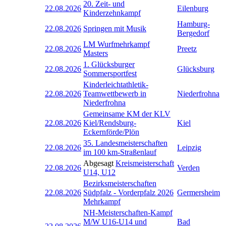
20. Zeit- und
22.08.2026
Eilenburg
Kinderzehnkampf
Hamburg-
22.08.2026
Springen mit Musik
Bergedorf
LM Wurfmehrkampf
22.08.2026
Preetz
Masters
1. Glücksburger
22.08.2026
Glücksburg
Sommersportfest
Kinderleichtathletik-
22.08.2026
Teamwettbewerb in
Niederfrohna
Niederfrohna
Gemeinsame KM der KLV
22.08.2026
Kiel/Rendsburg-
Kiel
Eckernförde/Plön
35. Landesmeisterschaften
22.08.2026
Leipzig
im 100 km-Straßenlauf
Abgesagt
Kreismeisterschaft
22.08.2026
Verden
U14, U12
Bezirksmeisterschaften
22.08.2026
Südpfalz - Vorderpfalz 2026
Germersheim
Mehrkampf
NH-Meisterschaften-Kampf
M/W U16-U14 und
Bad