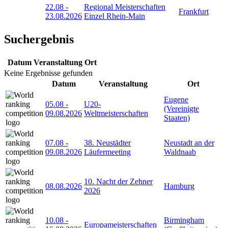
22.08
-
Regional Meisterschaften
Frankfurt
23.08.2026
Einzel Rhein-Main
Suchergebnis
Datum
Veranstaltung
Ort
Keine Ergebnisse gefunden
Datum
Veranstaltung
Ort
Eugene
05.08
-
U20-
(Vereinigte
09.08.2026
Weltmeisterschaften
Staaten)
07.08
-
38. Neustädter
Neustadt an der
09.08.2026
Läufermeeting
Waldnaab
10. Nacht der Zehner
08.08.2026
Hamburg
2026
10.08
-
Birmingham
Europameisterschaften