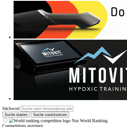
Stichwort
Suche starten
Suche zurücksetzen
Nur World Ranking
Competitions anzeigen