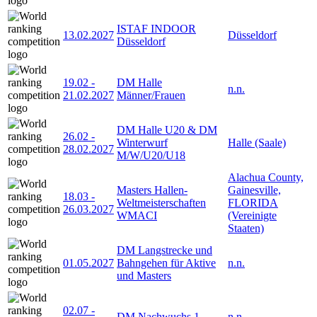
ISTAF INDOOR
13.02.2027
Düsseldorf
Düsseldorf
19.02
-
DM Halle
n.n.
21.02.2027
Männer/Frauen
DM Halle U20 & DM
26.02
-
Winterwurf
Halle (Saale)
28.02.2027
M/W/U20/U18
Alachua County,
Masters Hallen-
Gainesville,
18.03
-
Weltmeisterschaften
FLORIDA
26.03.2027
WMACI
(Vereinigte
Staaten)
DM Langstrecke und
01.05.2027
Bahngehen für Aktive
n.n.
und Masters
02.07
-
DM Nachwuchs 1
n.n.