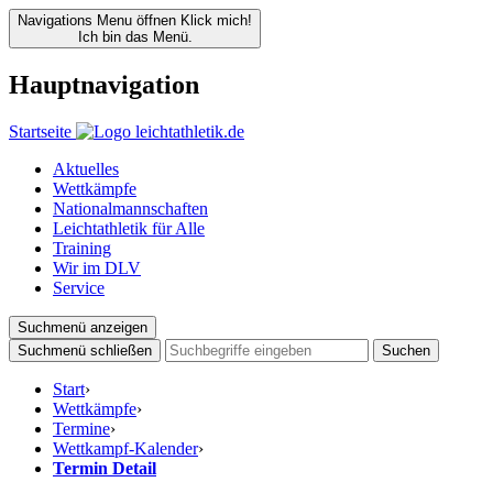
Navigations Menu öffnen
Klick mich!
Ich bin das Menü.
Hauptnavigation
Startseite
Aktuelles
Wettkämpfe
Nationalmannschaften
Leichtathletik für Alle
Training
Wir im DLV
Service
Suchmenü anzeigen
Suchmenü schließen
Suchen
Start
›
Wettkämpfe
›
Termine
›
Wettkampf-Kalender
›
Termin Detail