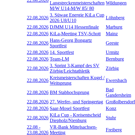
22.08.2026
Langstreckenmeisterschaften
Wildungen
M/W U14-M/W 85/ 80
3. Süwag Energie KiLa Cup
22.08.2026
Löhnberg
2026 U8/U10
22.08.2026
DJMM U14 Hessenfinale
Marburg
22.08.2026
KiLa-Meeting TSV-Schott
Mainz
Hans-Georg Bongartz
22.08.2026
Geeste
Sportfest
22.08.2026
14. Sportfest
Urmitz
22.08.2026
Team-LM
Bernburg
3. Sprint 3-Kampf des SV
22.08.2026
Zörbig
Zörbig/Leichtathletik
Kreismeisterschaften Kugel /
22.08.2026
Ewersbach
Weitsprung
Bad
22.08.2026
BM Stabhochsprung
Gandersheim
22.08.2026
27. Werfer- und Springertag
Großolbersdorf
22.08.2026
Saar-Mosel Sportfest
Konz
KiLa Cup - Kreisentscheid
22.08.2026
Stuhr
Diepholz/Nienburg
22.08
-
VR-Bank Mittelsachsen-
Freiberg
23.08.2026
Meeting