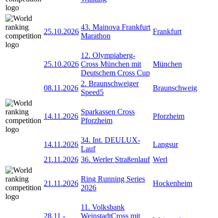
43. Mainova Frankfurt
25.10.2026
Frankfurt
Marathon
12. Olympiaberg-
25.10.2026
Cross München mit
München
Deutschem Cross Cup
2. Braunschweiger
08.11.2026
Braunschweig
Speed5
Sparkassen Cross
14.11.2026
Pforzheim
Pforzheim
34. Int. DEULUX-
14.11.2026
Langsur
Lauf
21.11.2026
36. Werler Straßenlauf
Werl
Ring Running Series
21.11.2026
Hockenheim
2026
11. Volksbank
28.11
-
WeinstadtCross mit