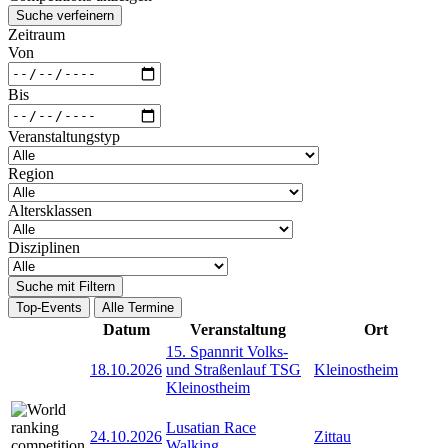
Suche verfeinern
Zeitraum
Von
Bis
Veranstaltungstyp
Region
Altersklassen
Disziplinen
Suche mit Filtern
Top-Events
Alle Termine
Datum
Veranstaltung
Ort
15. Spannrit Volks-
18.10.2026
und Straßenlauf TSG
Kleinostheim
Kleinostheim
Lusatian Race
24.10.2026
Zittau
Walking