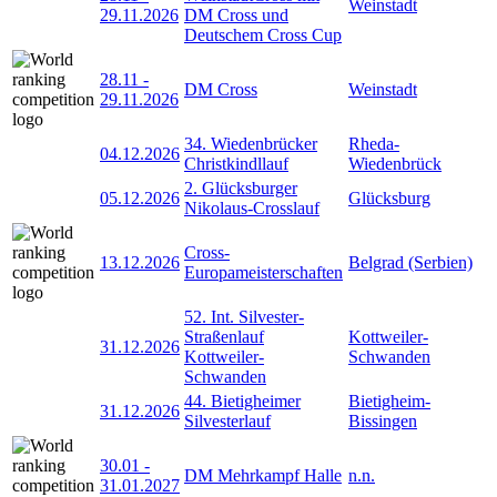
Weinstadt
29.11.2026
DM Cross und
Deutschem Cross Cup
28.11
-
DM Cross
Weinstadt
29.11.2026
34. Wiedenbrücker
Rheda-
04.12.2026
Christkindllauf
Wiedenbrück
2. Glücksburger
05.12.2026
Glücksburg
Nikolaus-Crosslauf
Cross-
13.12.2026
Belgrad (Serbien)
Europameisterschaften
52. Int. Silvester-
Straßenlauf
Kottweiler-
31.12.2026
Kottweiler-
Schwanden
Schwanden
44. Bietigheimer
Bietigheim-
31.12.2026
Silvesterlauf
Bissingen
30.01
-
DM Mehrkampf Halle
n.n.
31.01.2027