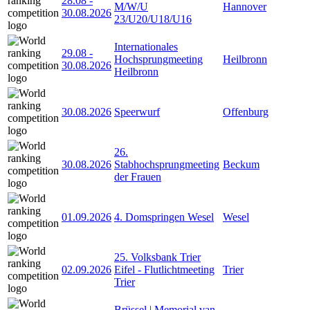
28.08
-
M/W/U
Hannover
30.08.2026
23/U20/U18/U16
Internationales
29.08
-
Hochsprungmeeting
Heilbronn
30.08.2026
Heilbronn
30.08.2026
Speerwurf
Offenburg
26.
30.08.2026
Stabhochsprungmeeting
Beckum
der Frauen
01.09.2026
4. Domspringen Wesel
Wesel
25. Volksbank Trier
02.09.2026
Eifel - Flutlichtmeeting
Trier
Trier
Brüssel | Memorial van