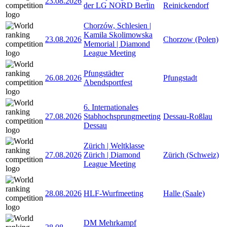
23.08.2026
der LG NORD Berlin
Reinickendorf
Chorzów, Schlesien |
Kamila Skolimowska
23.08.2026
Chorzow (Polen)
Memorial | Diamond
League Meeting
Pfungstädter
26.08.2026
Pfungstadt
Abendsportfest
6. Internationales
27.08.2026
Stabhochsprungmeeting
Dessau-Roßlau
Dessau
Zürich | Weltklasse
27.08.2026
Zürich | Diamond
Zürich (Schweiz)
League Meeting
28.08.2026
HLF-Wurfmeeting
Halle (Saale)
DM Mehrkampf