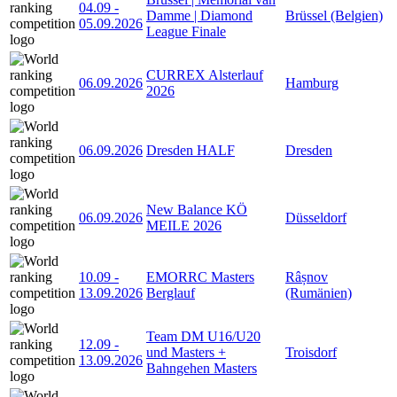
04.09
-
Damme | Diamond
Brüssel (Belgien)
05.09.2026
League Finale
CURREX Alsterlauf
06.09.2026
Hamburg
2026
06.09.2026
Dresden HALF
Dresden
New Balance KÖ
06.09.2026
Düsseldorf
MEILE 2026
10.09
-
EMORRC Masters
Râșnov
13.09.2026
Berglauf
(Rumänien)
Team DM U16/U20
12.09
-
und Masters +
Troisdorf
13.09.2026
Bahngehen Masters