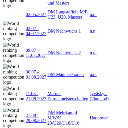
und Masters
DM Langstaffeln M/F,
02.05.2027
n.n.
U23, U20, Masters
02.07
-
DM Nachwuchs 1
n.n.
04.07.2027
09.07
-
DM Nachwuchs 2
n.n.
11.07.2027
30.07
-
DM Männer/Frauen
n.n.
01.08.2027
11.08
-
Masters
Jyväskylä
21.08.2027
Europameisterschaften
(Finnland)
DM Mehrkampf
27.08
-
M/W/U
Hannover
29.08.2027
23/U20/U18/U16