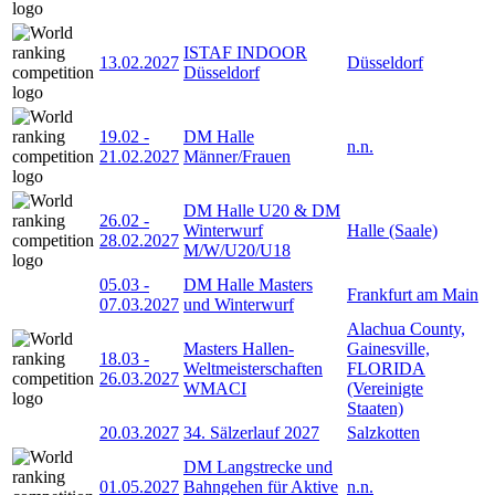
ISTAF INDOOR
13.02.2027
Düsseldorf
Düsseldorf
19.02
-
DM Halle
n.n.
21.02.2027
Männer/Frauen
DM Halle U20 & DM
26.02
-
Winterwurf
Halle (Saale)
28.02.2027
M/W/U20/U18
05.03
-
DM Halle Masters
Frankfurt am Main
07.03.2027
und Winterwurf
Alachua County,
Masters Hallen-
Gainesville,
18.03
-
Weltmeisterschaften
FLORIDA
26.03.2027
WMACI
(Vereinigte
Staaten)
20.03.2027
34. Sälzerlauf 2027
Salzkotten
DM Langstrecke und
01.05.2027
Bahngehen für Aktive
n.n.