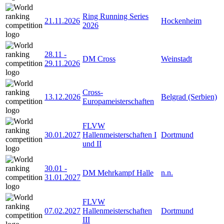
Ring Running Series
21.11.2026
Hockenheim
2026
28.11
-
DM Cross
Weinstadt
29.11.2026
Cross-
13.12.2026
Belgrad (Serbien)
Europameisterschaften
FLVW
30.01.2027
Hallenmeisterschaften I
Dortmund
und II
30.01
-
DM Mehrkampf Halle
n.n.
31.01.2027
FLVW
07.02.2027
Hallenmeisterschaften
Dortmund
III