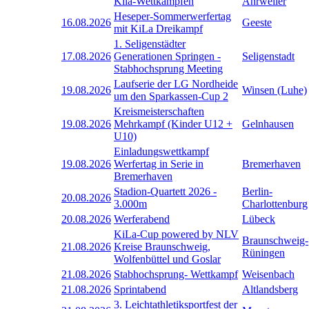
Kila-Wettkämpfen
Ahrweiler
Heseper-Sommerwerfertag
16.08.2026
Geeste
mit KiLa Dreikampf
1. Seligenstädter
17.08.2026
Generationen Springen -
Seligenstadt
Stabhochsprung Meeting
Laufserie der LG Nordheide
19.08.2026
Winsen (Luhe)
um den Sparkassen-Cup 2
Kreismeisterschaften
19.08.2026
Mehrkampf (Kinder U12 +
Gelnhausen
U10)
Einladungswettkampf
19.08.2026
Werfertag in Serie in
Bremerhaven
Bremerhaven
Stadion-Quartett 2026 -
Berlin-
20.08.2026
3.000m
Charlottenburg
20.08.2026
Werferabend
Lübeck
KiLa-Cup powered by NLV
Braunschweig-
21.08.2026
Kreise Braunschweig,
Rüningen
Wolfenbüttel und Goslar
21.08.2026
Stabhochsprung- Wettkampf
Weisenbach
21.08.2026
Sprintabend
Altlandsberg
3. Leichtathletiksportfest der