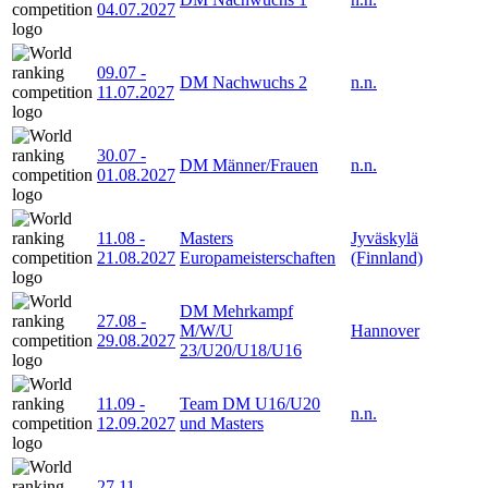
04.07.2027
09.07
-
DM Nachwuchs 2
n.n.
11.07.2027
30.07
-
DM Männer/Frauen
n.n.
01.08.2027
11.08
-
Masters
Jyväskylä
21.08.2027
Europameisterschaften
(Finnland)
DM Mehrkampf
27.08
-
M/W/U
Hannover
29.08.2027
23/U20/U18/U16
11.09
-
Team DM U16/U20
n.n.
12.09.2027
und Masters
27.11
-