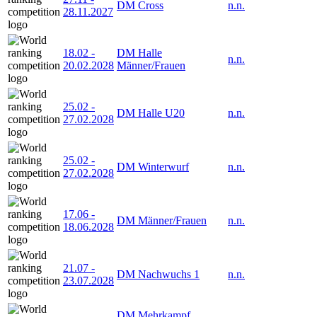
DM Cross
n.n.
28.11.2027
18.02
-
DM Halle
n.n.
20.02.2028
Männer/Frauen
25.02
-
DM Halle U20
n.n.
27.02.2028
25.02
-
DM Winterwurf
n.n.
27.02.2028
17.06
-
DM Männer/Frauen
n.n.
18.06.2028
21.07
-
DM Nachwuchs 1
n.n.
23.07.2028
DM Mehrkampf