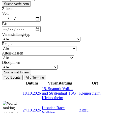
Suche verfeinern
Zeitraum
Von
Bis
Veranstaltungstyp
Region
Altersklassen
Disziplinen
Suche mit Filtern
Top-Events
Alle Termine
Datum
Veranstaltung
Ort
15. Spannrit Volks-
18.10.2026
und Straßenlauf TSG
Kleinostheim
Kleinostheim
Lusatian Race
24.10.2026
Zittau
Walking