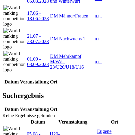
05.03.2028
und Winterwurf
17.06
-
DM Männer/Frauen
n.n.
18.06.2028
21.07
-
DM Nachwuchs 1
n.n.
23.07.2028
DM Mehrkampf
01.09
-
M/W/U
n.n.
03.09.2028
23/U20/U18/U16
Datum
Veranstaltung
Ort
Suchergebnis
Datum
Veranstaltung
Ort
Keine Ergebnisse gefunden
Datum
Veranstaltung
Ort
Eugene
05.08
-
U20-