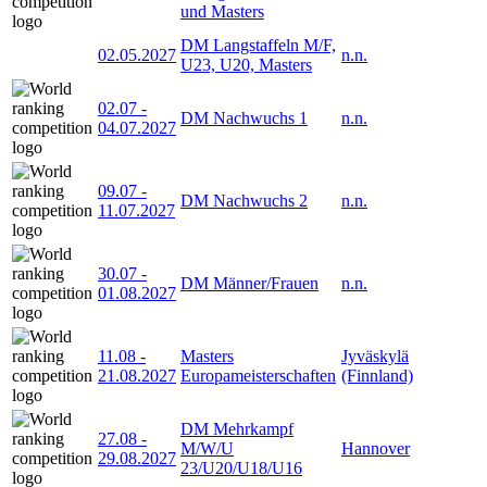
und Masters
DM Langstaffeln M/F,
02.05.2027
n.n.
U23, U20, Masters
02.07
-
DM Nachwuchs 1
n.n.
04.07.2027
09.07
-
DM Nachwuchs 2
n.n.
11.07.2027
30.07
-
DM Männer/Frauen
n.n.
01.08.2027
11.08
-
Masters
Jyväskylä
21.08.2027
Europameisterschaften
(Finnland)
DM Mehrkampf
27.08
-
M/W/U
Hannover
29.08.2027
23/U20/U18/U16