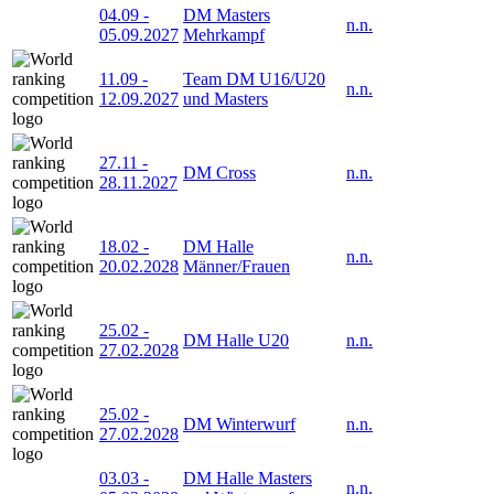
04.09
-
DM Masters
n.n.
05.09.2027
Mehrkampf
11.09
-
Team DM U16/U20
n.n.
12.09.2027
und Masters
27.11
-
DM Cross
n.n.
28.11.2027
18.02
-
DM Halle
n.n.
20.02.2028
Männer/Frauen
25.02
-
DM Halle U20
n.n.
27.02.2028
25.02
-
DM Winterwurf
n.n.
27.02.2028
03.03
-
DM Halle Masters
n.n.