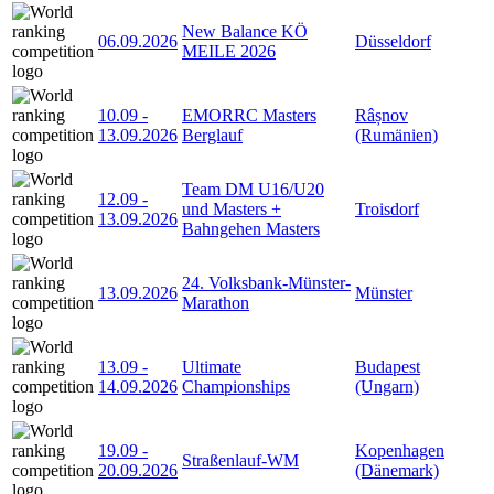
New Balance KÖ
06.09.2026
Düsseldorf
MEILE 2026
10.09
-
EMORRC Masters
Râșnov
13.09.2026
Berglauf
(Rumänien)
Team DM U16/U20
12.09
-
und Masters +
Troisdorf
13.09.2026
Bahngehen Masters
24. Volksbank-Münster-
13.09.2026
Münster
Marathon
13.09
-
Ultimate
Budapest
14.09.2026
Championships
(Ungarn)
19.09
-
Kopenhagen
Straßenlauf-WM
20.09.2026
(Dänemark)