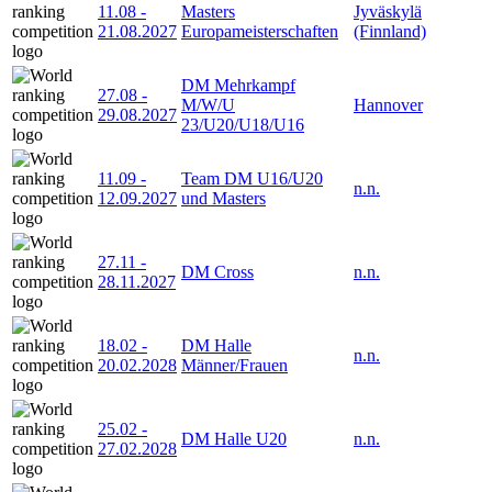
11.08
-
Masters
Jyväskylä
21.08.2027
Europameisterschaften
(Finnland)
DM Mehrkampf
27.08
-
M/W/U
Hannover
29.08.2027
23/U20/U18/U16
11.09
-
Team DM U16/U20
n.n.
12.09.2027
und Masters
27.11
-
DM Cross
n.n.
28.11.2027
18.02
-
DM Halle
n.n.
20.02.2028
Männer/Frauen
25.02
-
DM Halle U20
n.n.
27.02.2028