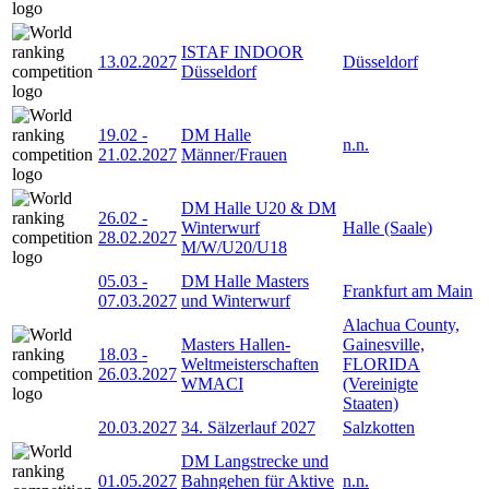
ISTAF INDOOR
13.02.2027
Düsseldorf
Düsseldorf
19.02
-
DM Halle
n.n.
21.02.2027
Männer/Frauen
DM Halle U20 & DM
26.02
-
Winterwurf
Halle (Saale)
28.02.2027
M/W/U20/U18
05.03
-
DM Halle Masters
Frankfurt am Main
07.03.2027
und Winterwurf
Alachua County,
Masters Hallen-
Gainesville,
18.03
-
Weltmeisterschaften
FLORIDA
26.03.2027
WMACI
(Vereinigte
Staaten)
20.03.2027
34. Sälzerlauf 2027
Salzkotten
DM Langstrecke und
01.05.2027
Bahngehen für Aktive
n.n.