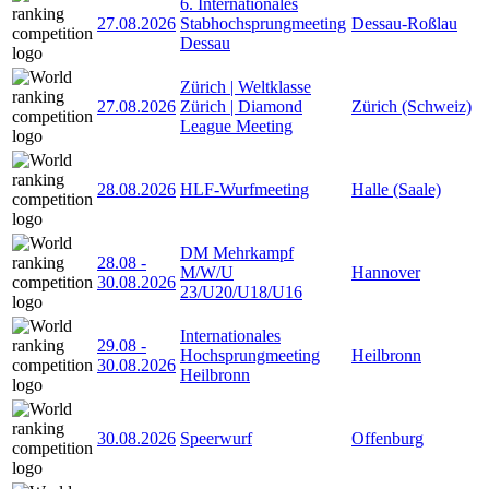
6. Internationales
27.08.2026
Stabhochsprungmeeting
Dessau-Roßlau
Dessau
Zürich | Weltklasse
27.08.2026
Zürich | Diamond
Zürich (Schweiz)
League Meeting
28.08.2026
HLF-Wurfmeeting
Halle (Saale)
DM Mehrkampf
28.08
-
M/W/U
Hannover
30.08.2026
23/U20/U18/U16
Internationales
29.08
-
Hochsprungmeeting
Heilbronn
30.08.2026
Heilbronn
30.08.2026
Speerwurf
Offenburg