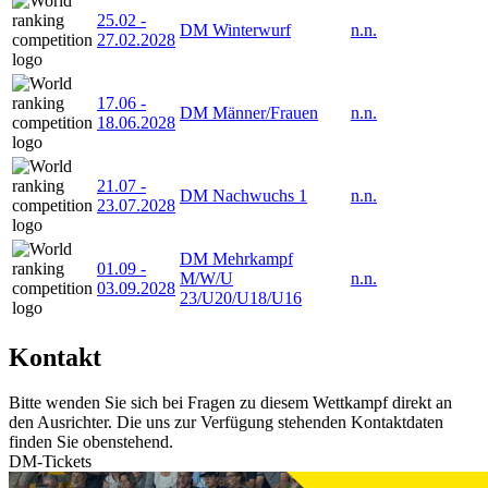
25.02
-
DM Winterwurf
n.n.
27.02.2028
17.06
-
DM Männer/Frauen
n.n.
18.06.2028
21.07
-
DM Nachwuchs 1
n.n.
23.07.2028
DM Mehrkampf
01.09
-
M/W/U
n.n.
03.09.2028
23/U20/U18/U16
Kontakt
Bitte wenden Sie sich bei Fragen zu diesem Wettkampf direkt an
den Ausrichter. Die uns zur Verfügung stehenden Kontaktdaten
finden Sie obenstehend.
DM-Tickets