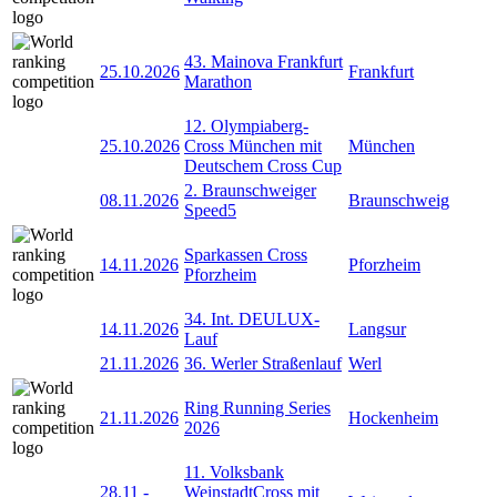
43. Mainova Frankfurt
25.10.2026
Frankfurt
Marathon
12. Olympiaberg-
25.10.2026
Cross München mit
München
Deutschem Cross Cup
2. Braunschweiger
08.11.2026
Braunschweig
Speed5
Sparkassen Cross
14.11.2026
Pforzheim
Pforzheim
34. Int. DEULUX-
14.11.2026
Langsur
Lauf
21.11.2026
36. Werler Straßenlauf
Werl
Ring Running Series
21.11.2026
Hockenheim
2026
11. Volksbank
28.11
-
WeinstadtCross mit