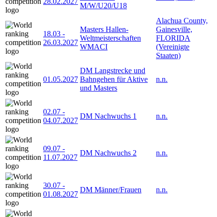
28.02.2027
M/W/U20/U18
Alachua County,
Masters Hallen-
Gainesville,
18.03
-
Weltmeisterschaften
FLORIDA
26.03.2027
WMACI
(Vereinigte
Staaten)
DM Langstrecke und
01.05.2027
Bahngehen für Aktive
n.n.
und Masters
02.07
-
DM Nachwuchs 1
n.n.
04.07.2027
09.07
-
DM Nachwuchs 2
n.n.
11.07.2027
30.07
-
DM Männer/Frauen
n.n.
01.08.2027