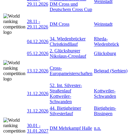
Weinstadt
29.11.2026
DM Cross und
Deutschem Cross Cup
28.11
-
DM Cross
Weinstadt
29.11.2026
34. Wiedenbrücker
Rheda-
04.12.2026
Christkindllauf
Wiedenbrück
2. Glücksburger
05.12.2026
Glücksburg
Nikolaus-Crosslauf
Cross-
13.12.2026
Belgrad (Serbien)
Europameisterschaften
52. Int. Silvester-
Straßenlauf
Kottweiler-
31.12.2026
Kottweiler-
Schwanden
Schwanden
44. Bietigheimer
Bietigheim-
31.12.2026
Silvesterlauf
Bissingen
30.01
-
DM Mehrkampf Halle
n.n.
31.01.2027