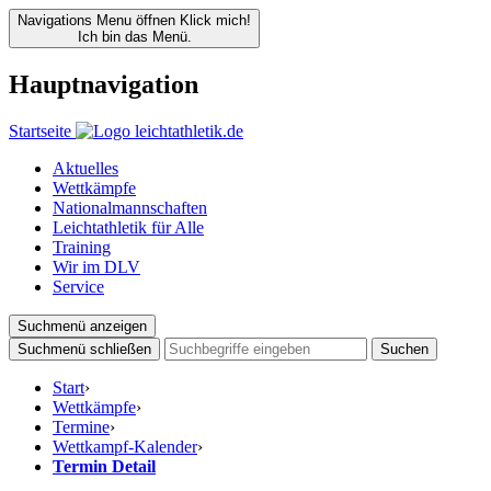
Navigations Menu öffnen
Klick mich!
Ich bin das Menü.
Hauptnavigation
Startseite
Aktuelles
Wettkämpfe
Nationalmannschaften
Leichtathletik für Alle
Training
Wir im DLV
Service
Suchmenü anzeigen
Suchmenü schließen
Suchen
Start
›
Wettkämpfe
›
Termine
›
Wettkampf-Kalender
›
Termin Detail