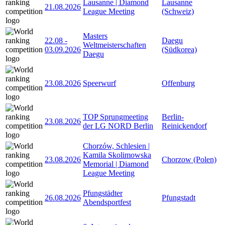
Lausanne | Diamond
Lausanne
21.08.2026
League Meeting
(Schweiz)
Masters
22.08
-
Daegu
Weltmeisterschaften
03.09.2026
(Südkorea)
Daegu
23.08.2026
Speerwurf
Offenburg
TOP Sprungmeeting
Berlin-
23.08.2026
der LG NORD Berlin
Reinickendorf
Chorzów, Schlesien |
Kamila Skolimowska
23.08.2026
Chorzow (Polen)
Memorial | Diamond
League Meeting
Pfungstädter
26.08.2026
Pfungstadt
Abendsportfest