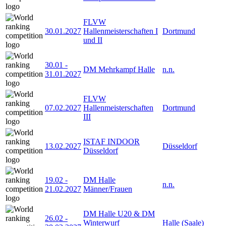
FLVW
30.01.2027
Hallenmeisterschaften I
Dortmund
und II
30.01
-
DM Mehrkampf Halle
n.n.
31.01.2027
FLVW
07.02.2027
Hallenmeisterschaften
Dortmund
III
ISTAF INDOOR
13.02.2027
Düsseldorf
Düsseldorf
19.02
-
DM Halle
n.n.
21.02.2027
Männer/Frauen
DM Halle U20 & DM
26.02
-
Winterwurf
Halle (Saale)