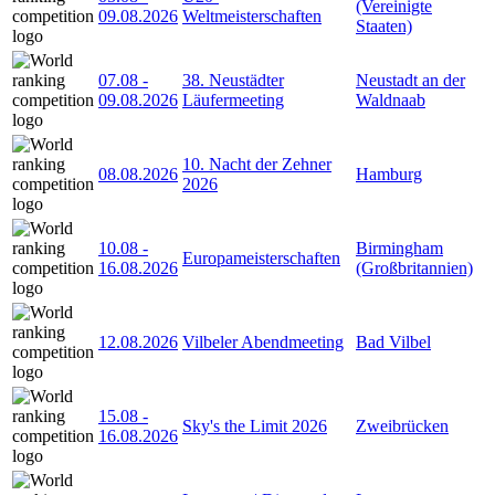
(Vereinigte
09.08.2026
Weltmeisterschaften
Staaten)
07.08
-
38. Neustädter
Neustadt an der
09.08.2026
Läufermeeting
Waldnaab
10. Nacht der Zehner
08.08.2026
Hamburg
2026
10.08
-
Birmingham
Europameisterschaften
16.08.2026
(Großbritannien)
12.08.2026
Vilbeler Abendmeeting
Bad Vilbel
15.08
-
Sky's the Limit 2026
Zweibrücken
16.08.2026