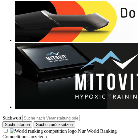
Stichwort
Suche starten
Suche zurücksetzen
Nur World Ranking
Competitions anzeigen