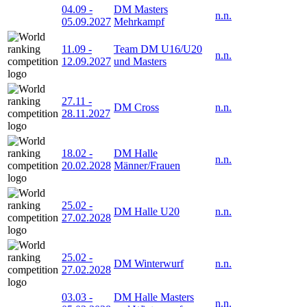
04.09
-
DM Masters
n.n.
05.09.2027
Mehrkampf
11.09
-
Team DM U16/U20
n.n.
12.09.2027
und Masters
27.11
-
DM Cross
n.n.
28.11.2027
18.02
-
DM Halle
n.n.
20.02.2028
Männer/Frauen
25.02
-
DM Halle U20
n.n.
27.02.2028
25.02
-
DM Winterwurf
n.n.
27.02.2028
03.03
-
DM Halle Masters
n.n.