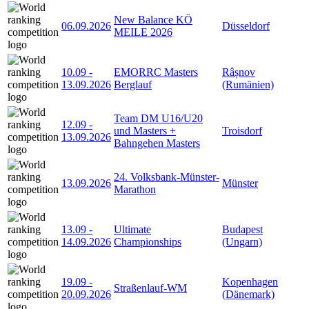
New Balance KÖ
06.09.2026
Düsseldorf
MEILE 2026
10.09
-
EMORRC Masters
Râșnov
13.09.2026
Berglauf
(Rumänien)
Team DM U16/U20
12.09
-
und Masters +
Troisdorf
13.09.2026
Bahngehen Masters
24. Volksbank-Münster-
13.09.2026
Münster
Marathon
13.09
-
Ultimate
Budapest
14.09.2026
Championships
(Ungarn)
19.09
-
Kopenhagen
Straßenlauf-WM
20.09.2026
(Dänemark)