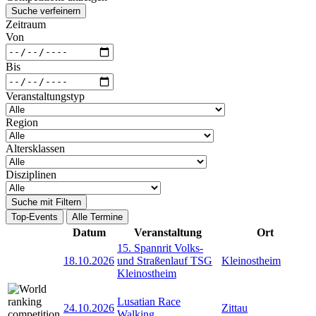
Suche verfeinern
Zeitraum
Von
Bis
Veranstaltungstyp
Region
Altersklassen
Disziplinen
Suche mit Filtern
Top-Events
Alle Termine
Datum
Veranstaltung
Ort
15. Spannrit Volks-
18.10.2026
und Straßenlauf TSG
Kleinostheim
Kleinostheim
Lusatian Race
24.10.2026
Zittau
Walking