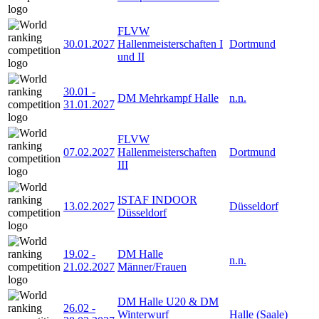
FLVW
30.01.2027
Hallenmeisterschaften I
Dortmund
und II
30.01
-
DM Mehrkampf Halle
n.n.
31.01.2027
FLVW
07.02.2027
Hallenmeisterschaften
Dortmund
III
ISTAF INDOOR
13.02.2027
Düsseldorf
Düsseldorf
19.02
-
DM Halle
n.n.
21.02.2027
Männer/Frauen
DM Halle U20 & DM
26.02
-
Winterwurf
Halle (Saale)