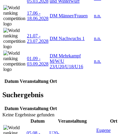
05.03.2028
und Winterwurf
17.06
-
DM Männer/Frauen
n.n.
18.06.2028
21.07
-
DM Nachwuchs 1
n.n.
23.07.2028
DM Mehrkampf
01.09
-
M/W/U
n.n.
03.09.2028
23/U20/U18/U16
Datum
Veranstaltung
Ort
Suchergebnis
Datum
Veranstaltung
Ort
Keine Ergebnisse gefunden
Datum
Veranstaltung
Ort
Eugene
05.08
-
U20-