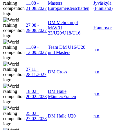
11.08
-
Masters
Jyväskylä
21.08.2027
Europameisterschaften
(Finnland)
DM Mehrkampf
27.08
-
M/W/U
Hannover
29.08.2027
23/U20/U18/U16
11.09
-
Team DM U16/U20
n.n.
12.09.2027
und Masters
27.11
-
DM Cross
n.n.
28.11.2027
18.02
-
DM Halle
n.n.
20.02.2028
Männer/Frauen
25.02
-
DM Halle U20
n.n.
27.02.2028