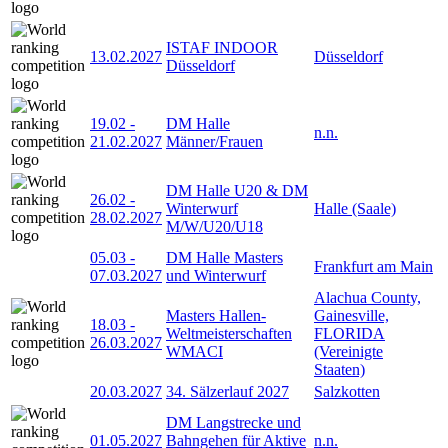
ISTAF INDOOR
13.02.2027
Düsseldorf
Düsseldorf
19.02
-
DM Halle
n.n.
21.02.2027
Männer/Frauen
DM Halle U20 & DM
26.02
-
Winterwurf
Halle (Saale)
28.02.2027
M/W/U20/U18
05.03
-
DM Halle Masters
Frankfurt am Main
07.03.2027
und Winterwurf
Alachua County,
Masters Hallen-
Gainesville,
18.03
-
Weltmeisterschaften
FLORIDA
26.03.2027
WMACI
(Vereinigte
Staaten)
20.03.2027
34. Sälzerlauf 2027
Salzkotten
DM Langstrecke und
01.05.2027
Bahngehen für Aktive
n.n.