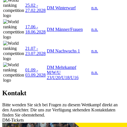
25.02
-
DM Winterwurf
n.n.
27.02.2028
17.06
-
DM Männer/Frauen
n.n.
18.06.2028
21.07
-
DM Nachwuchs 1
n.n.
23.07.2028
DM Mehrkampf
01.09
-
M/W/U
n.n.
03.09.2028
23/U20/U18/U16
Kontakt
Bitte wenden Sie sich bei Fragen zu diesem Wettkampf direkt an
den Ausrichter. Die uns zur Verfügung stehenden Kontaktdaten
finden Sie obenstehend.
DM-Tickets