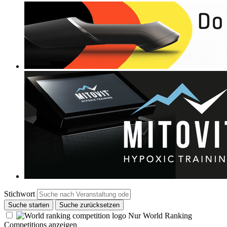
Stichwort
Suche starten
Suche zurücksetzen
Nur World Ranking
Competitions anzeigen