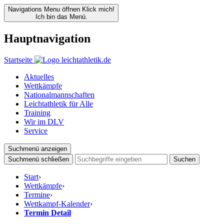
Navigations Menu öffnen
Klick mich!
Ich bin das Menü.
Hauptnavigation
Startseite
Aktuelles
Wettkämpfe
Nationalmannschaften
Leichtathletik für Alle
Training
Wir im DLV
Service
Suchmenü anzeigen
Suchmenü schließen
Suchen
Start
›
Wettkämpfe
›
Termine
›
Wettkampf-Kalender
›
Termin Detail