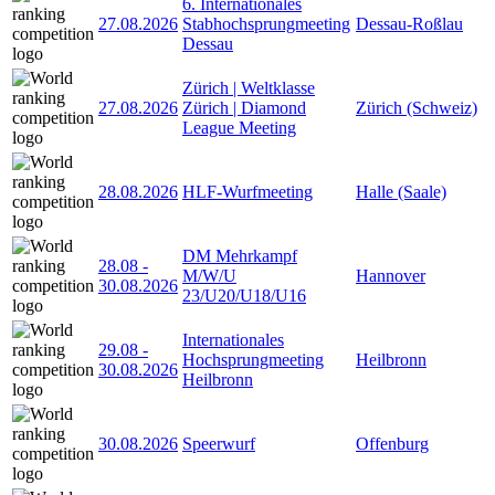
6. Internationales
27.08.2026
Stabhochsprungmeeting
Dessau-Roßlau
Dessau
Zürich | Weltklasse
27.08.2026
Zürich | Diamond
Zürich (Schweiz)
League Meeting
28.08.2026
HLF-Wurfmeeting
Halle (Saale)
DM Mehrkampf
28.08
-
M/W/U
Hannover
30.08.2026
23/U20/U18/U16
Internationales
29.08
-
Hochsprungmeeting
Heilbronn
30.08.2026
Heilbronn
30.08.2026
Speerwurf
Offenburg