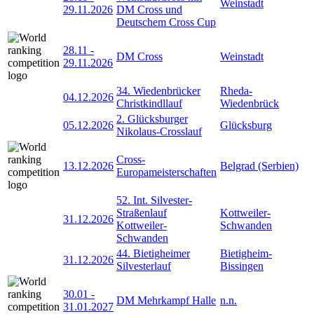
Weinstadt
29.11.2026
DM Cross und
Deutschem Cross Cup
28.11
-
DM Cross
Weinstadt
29.11.2026
34. Wiedenbrücker
Rheda-
04.12.2026
Christkindllauf
Wiedenbrück
2. Glücksburger
05.12.2026
Glücksburg
Nikolaus-Crosslauf
Cross-
13.12.2026
Belgrad (Serbien)
Europameisterschaften
52. Int. Silvester-
Straßenlauf
Kottweiler-
31.12.2026
Kottweiler-
Schwanden
Schwanden
44. Bietigheimer
Bietigheim-
31.12.2026
Silvesterlauf
Bissingen
30.01
-
DM Mehrkampf Halle
n.n.
31.01.2027