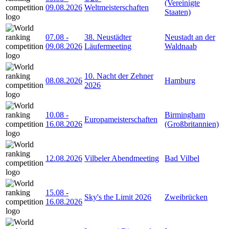
(Vereinigte
09.08.2026
Weltmeisterschaften
Staaten)
07.08
-
38. Neustädter
Neustadt an der
09.08.2026
Läufermeeting
Waldnaab
10. Nacht der Zehner
08.08.2026
Hamburg
2026
10.08
-
Birmingham
Europameisterschaften
16.08.2026
(Großbritannien)
12.08.2026
Vilbeler Abendmeeting
Bad Vilbel
15.08
-
Sky's the Limit 2026
Zweibrücken
16.08.2026