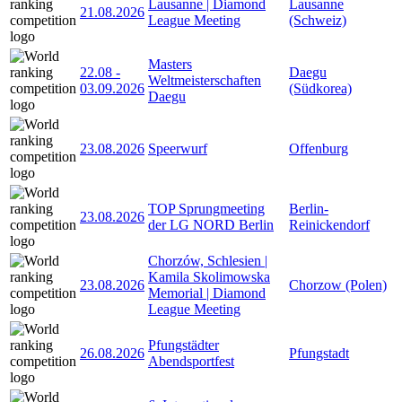
Lausanne | Diamond
Lausanne
21.08.2026
League Meeting
(Schweiz)
Masters
22.08
-
Daegu
Weltmeisterschaften
03.09.2026
(Südkorea)
Daegu
23.08.2026
Speerwurf
Offenburg
TOP Sprungmeeting
Berlin-
23.08.2026
der LG NORD Berlin
Reinickendorf
Chorzów, Schlesien |
Kamila Skolimowska
23.08.2026
Chorzow (Polen)
Memorial | Diamond
League Meeting
Pfungstädter
26.08.2026
Pfungstadt
Abendsportfest