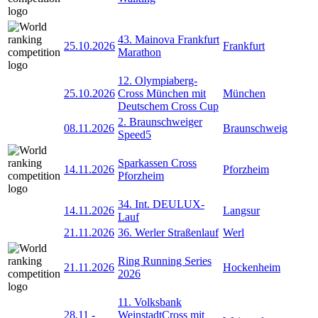
43. Mainova Frankfurt
25.10.2026
Frankfurt
Marathon
12. Olympiaberg-
25.10.2026
Cross München mit
München
Deutschem Cross Cup
2. Braunschweiger
08.11.2026
Braunschweig
Speed5
Sparkassen Cross
14.11.2026
Pforzheim
Pforzheim
34. Int. DEULUX-
14.11.2026
Langsur
Lauf
21.11.2026
36. Werler Straßenlauf
Werl
Ring Running Series
21.11.2026
Hockenheim
2026
11. Volksbank
28.11
-
WeinstadtCross mit