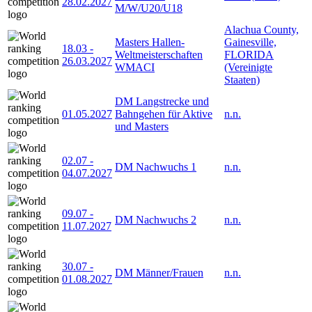
28.02.2027
M/W/U20/U18
Alachua County,
Masters Hallen-
Gainesville,
18.03
-
Weltmeisterschaften
FLORIDA
26.03.2027
WMACI
(Vereinigte
Staaten)
DM Langstrecke und
01.05.2027
Bahngehen für Aktive
n.n.
und Masters
02.07
-
DM Nachwuchs 1
n.n.
04.07.2027
09.07
-
DM Nachwuchs 2
n.n.
11.07.2027
30.07
-
DM Männer/Frauen
n.n.
01.08.2027