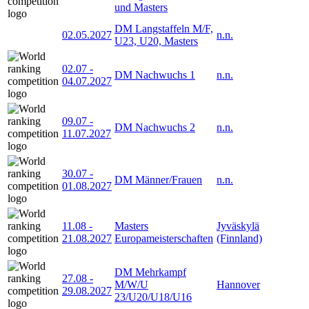
und Masters
DM Langstaffeln M/F,
02.05.2027
n.n.
U23, U20, Masters
02.07
-
DM Nachwuchs 1
n.n.
04.07.2027
09.07
-
DM Nachwuchs 2
n.n.
11.07.2027
30.07
-
DM Männer/Frauen
n.n.
01.08.2027
11.08
-
Masters
Jyväskylä
21.08.2027
Europameisterschaften
(Finnland)
DM Mehrkampf
27.08
-
M/W/U
Hannover
29.08.2027
23/U20/U18/U16