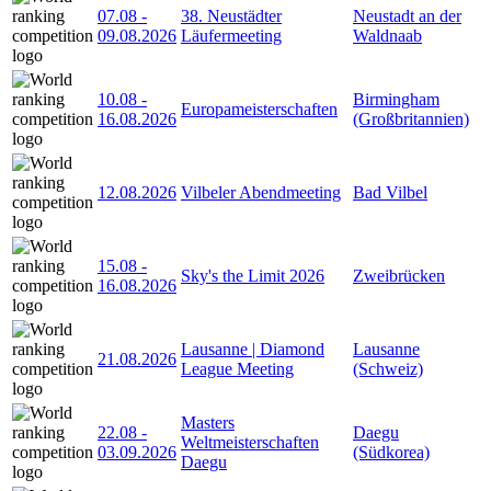
07.08
-
38. Neustädter
Neustadt an der
09.08.2026
Läufermeeting
Waldnaab
10.08
-
Birmingham
Europameisterschaften
16.08.2026
(Großbritannien)
12.08.2026
Vilbeler Abendmeeting
Bad Vilbel
15.08
-
Sky's the Limit 2026
Zweibrücken
16.08.2026
Lausanne | Diamond
Lausanne
21.08.2026
League Meeting
(Schweiz)
Masters
22.08
-
Daegu
Weltmeisterschaften
03.09.2026
(Südkorea)
Daegu