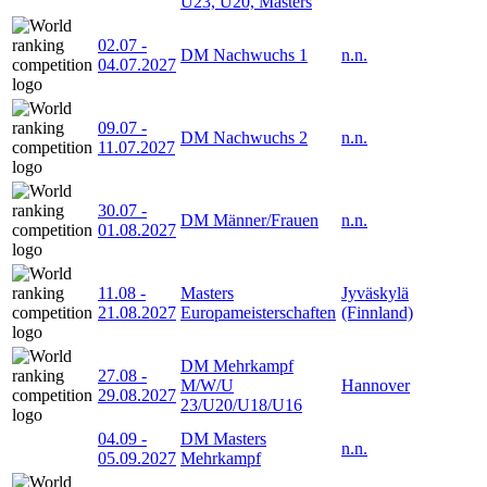
U23, U20, Masters
02.07
-
DM Nachwuchs 1
n.n.
04.07.2027
09.07
-
DM Nachwuchs 2
n.n.
11.07.2027
30.07
-
DM Männer/Frauen
n.n.
01.08.2027
11.08
-
Masters
Jyväskylä
21.08.2027
Europameisterschaften
(Finnland)
DM Mehrkampf
27.08
-
M/W/U
Hannover
29.08.2027
23/U20/U18/U16
04.09
-
DM Masters
n.n.
05.09.2027
Mehrkampf