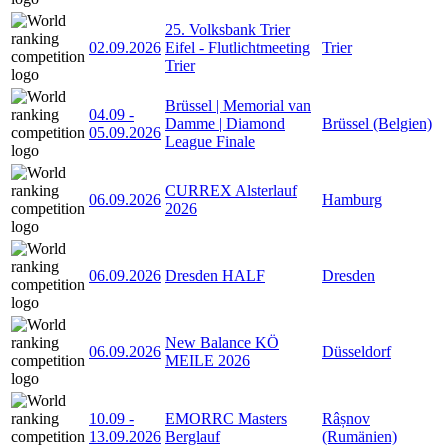
25. Volksbank Trier
02.09.2026
Eifel - Flutlichtmeeting
Trier
Trier
Brüssel | Memorial van
04.09
-
Damme | Diamond
Brüssel (Belgien)
05.09.2026
League Finale
CURREX Alsterlauf
06.09.2026
Hamburg
2026
06.09.2026
Dresden HALF
Dresden
New Balance KÖ
06.09.2026
Düsseldorf
MEILE 2026
10.09
-
EMORRC Masters
Râșnov
13.09.2026
Berglauf
(Rumänien)