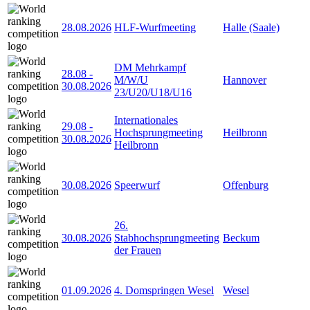
28.08.2026
HLF-Wurfmeeting
Halle (Saale)
DM Mehrkampf
28.08
-
M/W/U
Hannover
30.08.2026
23/U20/U18/U16
Internationales
29.08
-
Hochsprungmeeting
Heilbronn
30.08.2026
Heilbronn
30.08.2026
Speerwurf
Offenburg
26.
30.08.2026
Stabhochsprungmeeting
Beckum
der Frauen
01.09.2026
4. Domspringen Wesel
Wesel