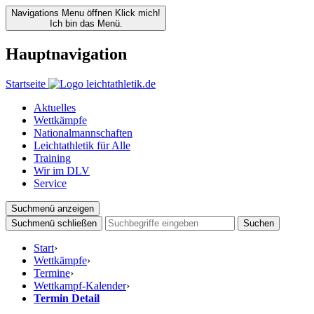
Navigations Menu öffnen
Klick mich!
Ich bin das Menü.
Hauptnavigation
Startseite
Aktuelles
Wettkämpfe
Nationalmannschaften
Leichtathletik für Alle
Training
Wir im DLV
Service
Suchmenü anzeigen
Suchmenü schließen
Suchen
Start
›
Wettkämpfe
›
Termine
›
Wettkampf-Kalender
›
Termin Detail