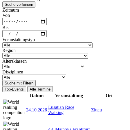
Suche verfeinern
Zeitraum
Von
Bis
Veranstaltungstyp
Region
Altersklassen
Disziplinen
Suche mit Filtern
Top-Events
Alle Termine
Datum
Veranstaltung
Ort
Lusatian Race
24.10.2026
Zittau
Walking
43. Mainova Frankfurt