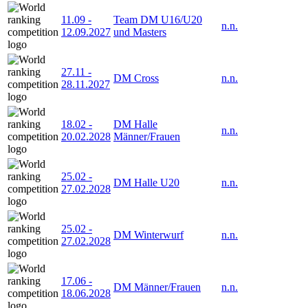
11.09
-
Team DM U16/U20
n.n.
12.09.2027
und Masters
27.11
-
DM Cross
n.n.
28.11.2027
18.02
-
DM Halle
n.n.
20.02.2028
Männer/Frauen
25.02
-
DM Halle U20
n.n.
27.02.2028
25.02
-
DM Winterwurf
n.n.
27.02.2028
17.06
-
DM Männer/Frauen
n.n.
18.06.2028