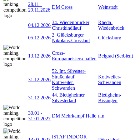
28.11
-
DM Cross
Weinstadt
29.11.2026
34. Wiedenbrücker
Rheda-
04.12.2026
Christkindllauf
Wiedenbrück
2. Glücksburger
05.12.2026
Glücksburg
Nikolaus-Crosslauf
Cross-
13.12.2026
Belgrad (Serbien)
Europameisterschaften
52. Int. Silvester-
Straßenlauf
Kottweiler-
31.12.2026
Kottweiler-
Schwanden
Schwanden
44. Bietigheimer
Bietigheim-
31.12.2026
Silvesterlauf
Bissingen
30.01
-
DM Mehrkampf Halle
n.n.
31.01.2027
ISTAF INDOOR
13.02.2027
Düsseldorf