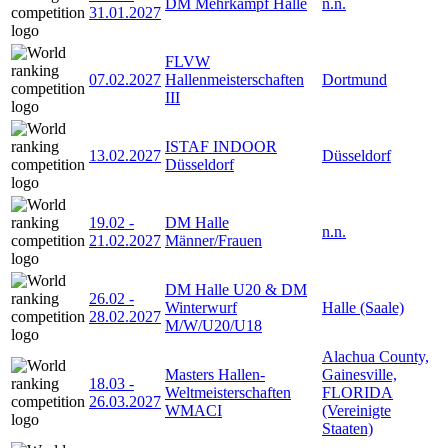
DM Mehrkampf Halle
n.n.
31.01.2027
FLVW
07.02.2027
Hallenmeisterschaften
Dortmund
III
ISTAF INDOOR
13.02.2027
Düsseldorf
Düsseldorf
19.02
-
DM Halle
n.n.
21.02.2027
Männer/Frauen
DM Halle U20 & DM
26.02
-
Winterwurf
Halle (Saale)
28.02.2027
M/W/U20/U18
Alachua County,
Masters Hallen-
Gainesville,
18.03
-
Weltmeisterschaften
FLORIDA
26.03.2027
WMACI
(Vereinigte
Staaten)