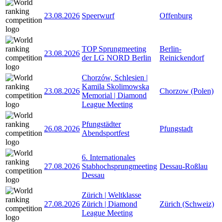
23.08.2026
Speerwurf
Offenburg
TOP Sprungmeeting
Berlin-
23.08.2026
der LG NORD Berlin
Reinickendorf
Chorzów, Schlesien |
Kamila Skolimowska
23.08.2026
Chorzow (Polen)
Memorial | Diamond
League Meeting
Pfungstädter
26.08.2026
Pfungstadt
Abendsportfest
6. Internationales
27.08.2026
Stabhochsprungmeeting
Dessau-Roßlau
Dessau
Zürich | Weltklasse
27.08.2026
Zürich | Diamond
Zürich (Schweiz)
League Meeting