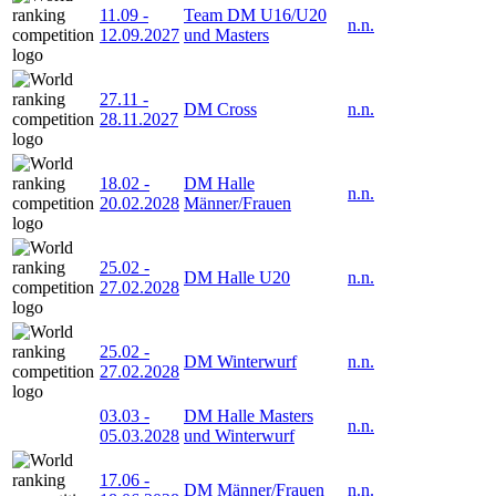
11.09
-
Team DM U16/U20
n.n.
12.09.2027
und Masters
27.11
-
DM Cross
n.n.
28.11.2027
18.02
-
DM Halle
n.n.
20.02.2028
Männer/Frauen
25.02
-
DM Halle U20
n.n.
27.02.2028
25.02
-
DM Winterwurf
n.n.
27.02.2028
03.03
-
DM Halle Masters
n.n.
05.03.2028
und Winterwurf
17.06
-
DM Männer/Frauen
n.n.