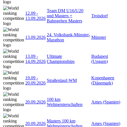
Team DM U16/U20
12.09
-
und Masters +
Troisdorf
13.09.2026
Bahngehen Masters
24. Volksbank-Münster-
13.09.2026
Münster
Marathon
13.09
-
Ultimate
Budapest
14.09.2026
Championships
(Ungarn)
19.09
-
Kopenhagen
Straßenlauf-WM
20.09.2026
(Dänemark)
100 km
20.09.2026
Ames (Spanien)
Weltmeisterschaften
Masters 100 km
20.09.2026
Ames (Spanien)
Weltmeisterschaften