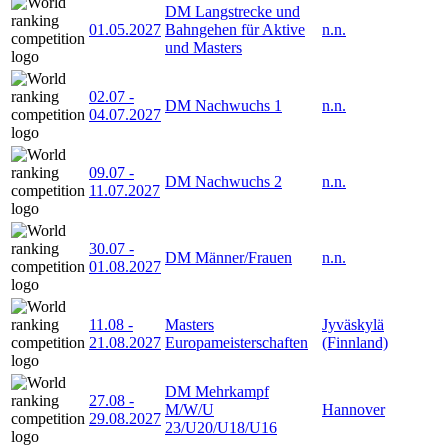
DM Langstrecke und
01.05.2027
Bahngehen für Aktive
n.n.
und Masters
02.07
-
DM Nachwuchs 1
n.n.
04.07.2027
09.07
-
DM Nachwuchs 2
n.n.
11.07.2027
30.07
-
DM Männer/Frauen
n.n.
01.08.2027
11.08
-
Masters
Jyväskylä
21.08.2027
Europameisterschaften
(Finnland)
DM Mehrkampf
27.08
-
M/W/U
Hannover
29.08.2027
23/U20/U18/U16