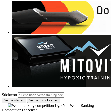
Stichwort
Suche starten
Suche zurücksetzen
Nur World Ranking
Competitions anzeigen