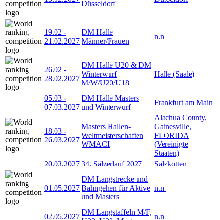
Düsseldorf
19.02
-
DM Halle
n.n.
21.02.2027
Männer/Frauen
DM Halle U20 & DM
26.02
-
Winterwurf
Halle (Saale)
28.02.2027
M/W/U20/U18
05.03
-
DM Halle Masters
Frankfurt am Main
07.03.2027
und Winterwurf
Alachua County,
Masters Hallen-
Gainesville,
18.03
-
Weltmeisterschaften
FLORIDA
26.03.2027
WMACI
(Vereinigte
Staaten)
20.03.2027
34. Sälzerlauf 2027
Salzkotten
DM Langstrecke und
01.05.2027
Bahngehen für Aktive
n.n.
und Masters
DM Langstaffeln M/F,
02.05.2027
n.n.