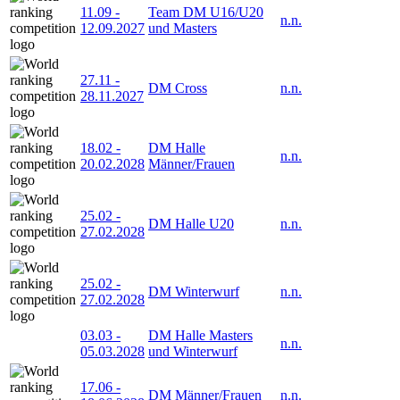
11.09
-
Team DM U16/U20
n.n.
12.09.2027
und Masters
27.11
-
DM Cross
n.n.
28.11.2027
18.02
-
DM Halle
n.n.
20.02.2028
Männer/Frauen
25.02
-
DM Halle U20
n.n.
27.02.2028
25.02
-
DM Winterwurf
n.n.
27.02.2028
03.03
-
DM Halle Masters
n.n.
05.03.2028
und Winterwurf
17.06
-
DM Männer/Frauen
n.n.