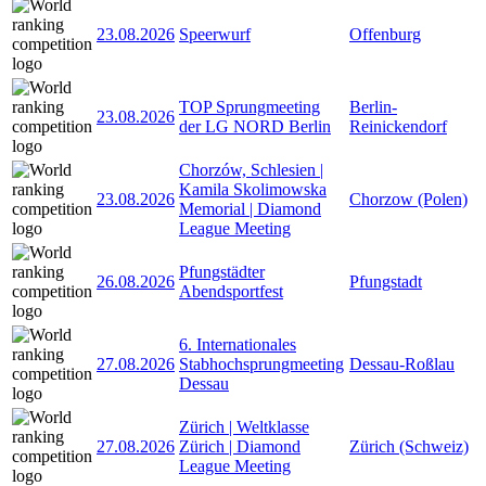
23.08.2026
Speerwurf
Offenburg
TOP Sprungmeeting
Berlin-
23.08.2026
der LG NORD Berlin
Reinickendorf
Chorzów, Schlesien |
Kamila Skolimowska
23.08.2026
Chorzow (Polen)
Memorial | Diamond
League Meeting
Pfungstädter
26.08.2026
Pfungstadt
Abendsportfest
6. Internationales
27.08.2026
Stabhochsprungmeeting
Dessau-Roßlau
Dessau
Zürich | Weltklasse
27.08.2026
Zürich | Diamond
Zürich (Schweiz)
League Meeting