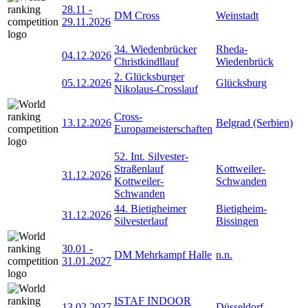
28.11
-
DM Cross
Weinstadt
29.11.2026
34. Wiedenbrücker
Rheda-
04.12.2026
Christkindllauf
Wiedenbrück
2. Glücksburger
05.12.2026
Glücksburg
Nikolaus-Crosslauf
Cross-
13.12.2026
Belgrad (Serbien)
Europameisterschaften
52. Int. Silvester-
Straßenlauf
Kottweiler-
31.12.2026
Kottweiler-
Schwanden
Schwanden
44. Bietigheimer
Bietigheim-
31.12.2026
Silvesterlauf
Bissingen
30.01
-
DM Mehrkampf Halle
n.n.
31.01.2027
ISTAF INDOOR
13.02.2027
Düsseldorf