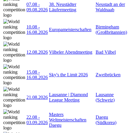
07.08
-
38. Neustädter
Neustadt an der
09.08.2026
Läufermeeting
Waldnaab
10.08
-
Birmingham
Europameisterschaften
16.08.2026
(Großbritannien)
12.08.2026
Vilbeler Abendmeeting
Bad Vilbel
15.08
-
Sky's the Limit 2026
Zweibrücken
16.08.2026
Lausanne | Diamond
Lausanne
21.08.2026
League Meeting
(Schweiz)
Masters
22.08
-
Daegu
Weltmeisterschaften
03.09.2026
(Südkorea)
Daegu