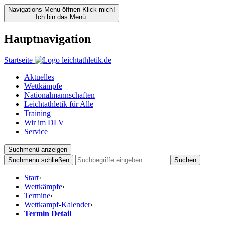
Navigations Menu öffnen
Klick mich!
Ich bin das Menü.
Hauptnavigation
Startseite
Aktuelles
Wettkämpfe
Nationalmannschaften
Leichtathletik für Alle
Training
Wir im DLV
Service
Suchmenü anzeigen
Suchmenü schließen
Suchen
Start
›
Wettkämpfe
›
Termine
›
Wettkampf-Kalender
›
Termin Detail