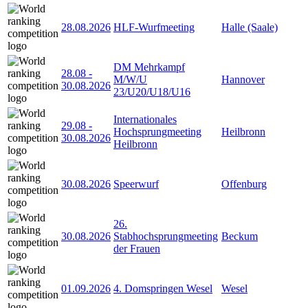
28.08.2026
HLF-Wurfmeeting
Halle (Saale)
DM Mehrkampf
28.08
-
M/W/U
Hannover
30.08.2026
23/U20/U18/U16
Internationales
29.08
-
Hochsprungmeeting
Heilbronn
30.08.2026
Heilbronn
30.08.2026
Speerwurf
Offenburg
26.
30.08.2026
Stabhochsprungmeeting
Beckum
der Frauen
01.09.2026
4. Domspringen Wesel
Wesel