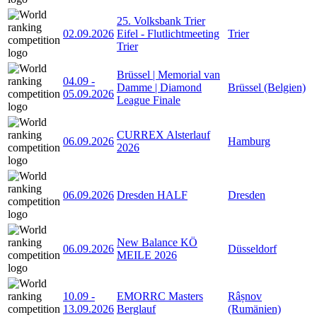
25. Volksbank Trier
02.09.2026
Eifel - Flutlichtmeeting
Trier
Trier
Brüssel | Memorial van
04.09
-
Damme | Diamond
Brüssel (Belgien)
05.09.2026
League Finale
CURREX Alsterlauf
06.09.2026
Hamburg
2026
06.09.2026
Dresden HALF
Dresden
New Balance KÖ
06.09.2026
Düsseldorf
MEILE 2026
10.09
-
EMORRC Masters
Râșnov
13.09.2026
Berglauf
(Rumänien)