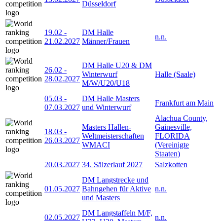
Düsseldorf
19.02
-
DM Halle
n.n.
21.02.2027
Männer/Frauen
DM Halle U20 & DM
26.02
-
Winterwurf
Halle (Saale)
28.02.2027
M/W/U20/U18
05.03
-
DM Halle Masters
Frankfurt am Main
07.03.2027
und Winterwurf
Alachua County,
Masters Hallen-
Gainesville,
18.03
-
Weltmeisterschaften
FLORIDA
26.03.2027
WMACI
(Vereinigte
Staaten)
20.03.2027
34. Sälzerlauf 2027
Salzkotten
DM Langstrecke und
01.05.2027
Bahngehen für Aktive
n.n.
und Masters
DM Langstaffeln M/F,
02.05.2027
n.n.