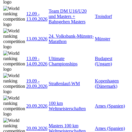
Team DM U16/U20
12.09
-
und Masters +
Troisdorf
13.09.2026
Bahngehen Masters
24. Volksbank-Münster-
13.09.2026
Münster
Marathon
13.09
-
Ultimate
Budapest
14.09.2026
Championships
(Ungarn)
19.09
-
Kopenhagen
Straßenlauf-WM
20.09.2026
(Dänemark)
100 km
20.09.2026
Ames (Spanien)
Weltmeisterschaften
Masters 100 km
20.09.2026
Ames (Spanien)
Weltmeisterschaften