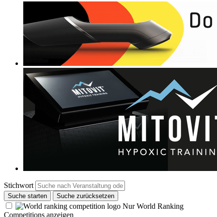
Stichwort
Suche starten
Suche zurücksetzen
Nur World Ranking
Competitions anzeigen