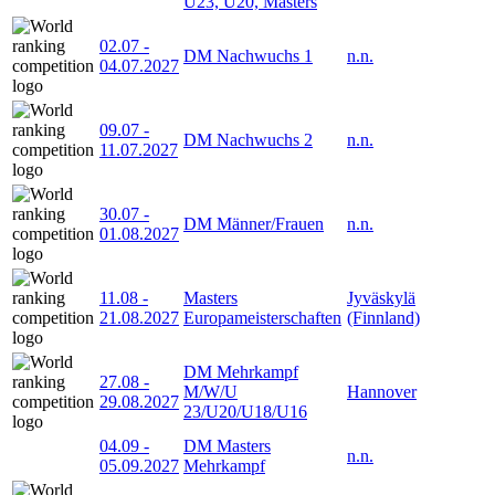
U23, U20, Masters
02.07
-
DM Nachwuchs 1
n.n.
04.07.2027
09.07
-
DM Nachwuchs 2
n.n.
11.07.2027
30.07
-
DM Männer/Frauen
n.n.
01.08.2027
11.08
-
Masters
Jyväskylä
21.08.2027
Europameisterschaften
(Finnland)
DM Mehrkampf
27.08
-
M/W/U
Hannover
29.08.2027
23/U20/U18/U16
04.09
-
DM Masters
n.n.
05.09.2027
Mehrkampf