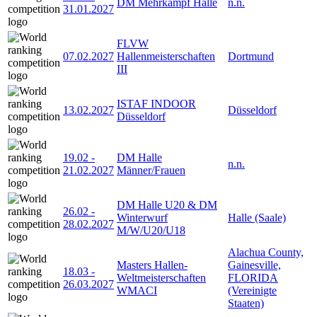
DM Mehrkampf Halle
n.n.
31.01.2027
FLVW
07.02.2027
Hallenmeisterschaften
Dortmund
III
ISTAF INDOOR
13.02.2027
Düsseldorf
Düsseldorf
19.02
-
DM Halle
n.n.
21.02.2027
Männer/Frauen
DM Halle U20 & DM
26.02
-
Winterwurf
Halle (Saale)
28.02.2027
M/W/U20/U18
Alachua County,
Masters Hallen-
Gainesville,
18.03
-
Weltmeisterschaften
FLORIDA
26.03.2027
WMACI
(Vereinigte
Staaten)