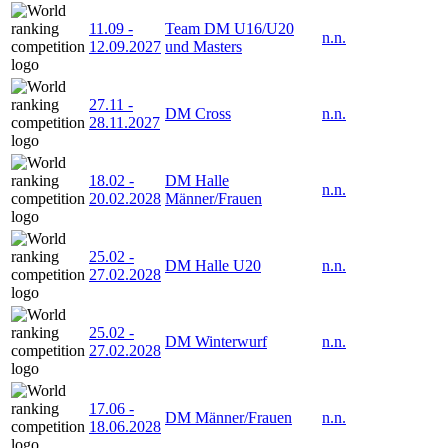
11.09
-
Team DM U16/U20
n.n.
12.09.2027
und Masters
27.11
-
DM Cross
n.n.
28.11.2027
18.02
-
DM Halle
n.n.
20.02.2028
Männer/Frauen
25.02
-
DM Halle U20
n.n.
27.02.2028
25.02
-
DM Winterwurf
n.n.
27.02.2028
17.06
-
DM Männer/Frauen
n.n.
18.06.2028