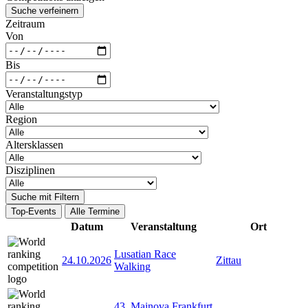
Suche verfeinern
Zeitraum
Von
Bis
Veranstaltungstyp
Region
Altersklassen
Disziplinen
Suche mit Filtern
Top-Events
Alle Termine
Datum
Veranstaltung
Ort
Lusatian Race
24.10.2026
Zittau
Walking
43. Mainova Frankfurt