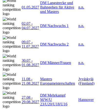
DM Langstrecke und
01.05.2027
Bahngehen für Aktive
n.n.
und Masters
02.07
-
DM Nachwuchs 1
n.n.
04.07.2027
09.07
-
DM Nachwuchs 2
n.n.
11.07.2027
30.07
-
DM Männer/Frauen
n.n.
01.08.2027
11.08
-
Masters
Jyväskylä
21.08.2027
Europameisterschaften
(Finnland)
DM Mehrkampf
27.08
-
M/W/U
Hannover
29.08.2027
23/U20/U18/U16