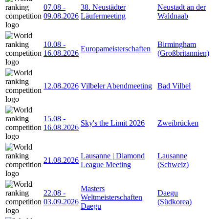
07.08
-
38. Neustädter
Neustadt an der
09.08.2026
Läufermeeting
Waldnaab
10.08
-
Birmingham
Europameisterschaften
16.08.2026
(Großbritannien)
12.08.2026
Vilbeler Abendmeeting
Bad Vilbel
15.08
-
Sky's the Limit 2026
Zweibrücken
16.08.2026
Lausanne | Diamond
Lausanne
21.08.2026
League Meeting
(Schweiz)
Masters
22.08
-
Daegu
Weltmeisterschaften
03.09.2026
(Südkorea)
Daegu