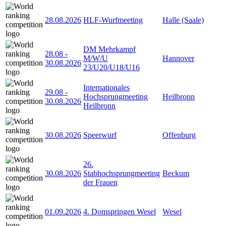
28.08.2026
HLF-Wurfmeeting
Halle (Saale)
DM Mehrkampf
28.08
-
M/W/U
Hannover
30.08.2026
23/U20/U18/U16
Internationales
29.08
-
Hochsprungmeeting
Heilbronn
30.08.2026
Heilbronn
30.08.2026
Speerwurf
Offenburg
26.
30.08.2026
Stabhochsprungmeeting
Beckum
der Frauen
01.09.2026
4. Domspringen Wesel
Wesel