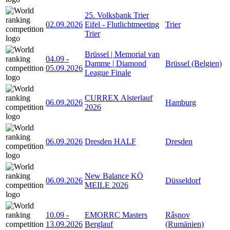
25. Volksbank Trier
02.09.2026
Eifel - Flutlichtmeeting
Trier
Trier
Brüssel | Memorial van
04.09
-
Damme | Diamond
Brüssel (Belgien)
05.09.2026
League Finale
CURREX Alsterlauf
06.09.2026
Hamburg
2026
06.09.2026
Dresden HALF
Dresden
New Balance KÖ
06.09.2026
Düsseldorf
MEILE 2026
10.09
-
EMORRC Masters
Râșnov
13.09.2026
Berglauf
(Rumänien)