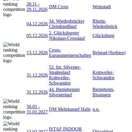
28.11
-
DM Cross
Weinstadt
29.11.2026
34. Wiedenbrücker
Rheda-
04.12.2026
Christkindllauf
Wiedenbrück
2. Glücksburger
05.12.2026
Glücksburg
Nikolaus-Crosslauf
Cross-
13.12.2026
Belgrad (Serbien)
Europameisterschaften
52. Int. Silvester-
Straßenlauf
Kottweiler-
31.12.2026
Kottweiler-
Schwanden
Schwanden
44. Bietigheimer
Bietigheim-
31.12.2026
Silvesterlauf
Bissingen
30.01
-
DM Mehrkampf Halle
n.n.
31.01.2027
ISTAF INDOOR
13.02.2027
Düsseldorf