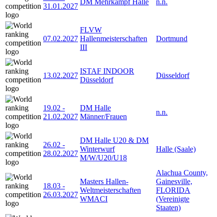
DM Mehrkampf Halle
n.n.
31.01.2027
FLVW
07.02.2027
Hallenmeisterschaften
Dortmund
III
ISTAF INDOOR
13.02.2027
Düsseldorf
Düsseldorf
19.02
-
DM Halle
n.n.
21.02.2027
Männer/Frauen
DM Halle U20 & DM
26.02
-
Winterwurf
Halle (Saale)
28.02.2027
M/W/U20/U18
Alachua County,
Masters Hallen-
Gainesville,
18.03
-
Weltmeisterschaften
FLORIDA
26.03.2027
WMACI
(Vereinigte
Staaten)