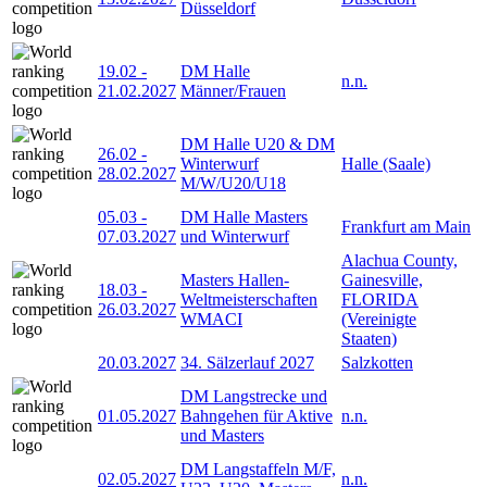
Düsseldorf
19.02
-
DM Halle
n.n.
21.02.2027
Männer/Frauen
DM Halle U20 & DM
26.02
-
Winterwurf
Halle (Saale)
28.02.2027
M/W/U20/U18
05.03
-
DM Halle Masters
Frankfurt am Main
07.03.2027
und Winterwurf
Alachua County,
Masters Hallen-
Gainesville,
18.03
-
Weltmeisterschaften
FLORIDA
26.03.2027
WMACI
(Vereinigte
Staaten)
20.03.2027
34. Sälzerlauf 2027
Salzkotten
DM Langstrecke und
01.05.2027
Bahngehen für Aktive
n.n.
und Masters
DM Langstaffeln M/F,
02.05.2027
n.n.