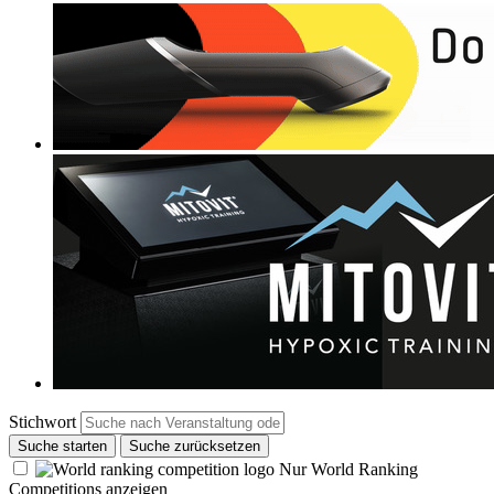
Stichwort
Suche starten
Suche zurücksetzen
Nur World Ranking
Competitions anzeigen