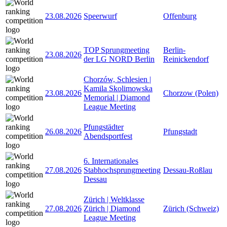
23.08.2026
Speerwurf
Offenburg
TOP Sprungmeeting
Berlin-
23.08.2026
der LG NORD Berlin
Reinickendorf
Chorzów, Schlesien |
Kamila Skolimowska
23.08.2026
Chorzow (Polen)
Memorial | Diamond
League Meeting
Pfungstädter
26.08.2026
Pfungstadt
Abendsportfest
6. Internationales
27.08.2026
Stabhochsprungmeeting
Dessau-Roßlau
Dessau
Zürich | Weltklasse
27.08.2026
Zürich | Diamond
Zürich (Schweiz)
League Meeting