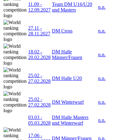
11.09
-
Team DM U16/U20
n.n.
12.09.2027
und Masters
27.11
-
DM Cross
n.n.
28.11.2027
18.02
-
DM Halle
n.n.
20.02.2028
Männer/Frauen
25.02
-
DM Halle U20
n.n.
27.02.2028
25.02
-
DM Winterwurf
n.n.
27.02.2028
03.03
-
DM Halle Masters
n.n.
05.03.2028
und Winterwurf
17.06
-
DM Männer/Frauen
n.n.