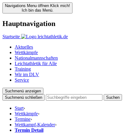
Navigations Menu öffnen
Klick mich!
Ich bin das Menü.
Hauptnavigation
Startseite
Aktuelles
Wettkämpfe
Nationalmannschaften
Leichtathletik für Alle
Training
Wir im DLV
Service
Suchmenü anzeigen
Suchmenü schließen
Suchen
Start
›
Wettkämpfe
›
Termine
›
Wettkampf-Kalender
›
Termin Detail