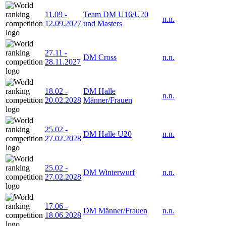
11.09
-
Team DM U16/U20
n.n.
12.09.2027
und Masters
27.11
-
DM Cross
n.n.
28.11.2027
18.02
-
DM Halle
n.n.
20.02.2028
Männer/Frauen
25.02
-
DM Halle U20
n.n.
27.02.2028
25.02
-
DM Winterwurf
n.n.
27.02.2028
17.06
-
DM Männer/Frauen
n.n.
18.06.2028