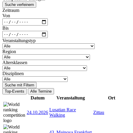
Suche verfeinern
Zeitraum
Von
Bis
Veranstaltungstyp
Region
Altersklassen
Disziplinen
Suche mit Filtern
Top-Events
Alle Termine
Datum
Veranstaltung
Ort
Lusatian Race
24.10.2026
Zittau
Walking
43. Mainova Frankfurt