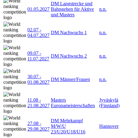
DM Langstrecke und
01.05.2027
Bahngehen für Aktive
n.n.
und Masters
02.07
-
DM Nachwuchs 1
n.n.
04.07.2027
09.07
-
DM Nachwuchs 2
n.n.
11.07.2027
30.07
-
DM Männer/Frauen
n.n.
01.08.2027
11.08
-
Masters
Jyväskylä
21.08.2027
Europameisterschaften
(Finnland)
DM Mehrkampf
27.08
-
M/W/U
Hannover
29.08.2027
23/U20/U18/U16