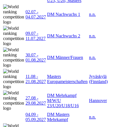
U23, U20, Masters
02.07
-
DM Nachwuchs 1
n.n.
04.07.2027
09.07
-
DM Nachwuchs 2
n.n.
11.07.2027
30.07
-
DM Männer/Frauen
n.n.
01.08.2027
11.08
-
Masters
Jyväskylä
21.08.2027
Europameisterschaften
(Finnland)
DM Mehrkampf
27.08
-
M/W/U
Hannover
29.08.2027
23/U20/U18/U16
04.09
-
DM Masters
n.n.
05.09.2027
Mehrkampf