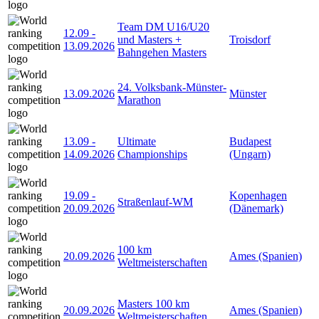
Team DM U16/U20
12.09
-
und Masters +
Troisdorf
13.09.2026
Bahngehen Masters
24. Volksbank-Münster-
13.09.2026
Münster
Marathon
13.09
-
Ultimate
Budapest
14.09.2026
Championships
(Ungarn)
19.09
-
Kopenhagen
Straßenlauf-WM
20.09.2026
(Dänemark)
100 km
20.09.2026
Ames (Spanien)
Weltmeisterschaften
Masters 100 km
20.09.2026
Ames (Spanien)
Weltmeisterschaften