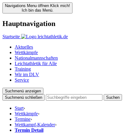
Navigations Menu öffnen
Klick mich!
Ich bin das Menü.
Hauptnavigation
Startseite
Aktuelles
Wettkämpfe
Nationalmannschaften
Leichtathletik für Alle
Training
Wir im DLV
Service
Suchmenü anzeigen
Suchmenü schließen
Suchen
Start
›
Wettkämpfe
›
Termine
›
Wettkampf-Kalender
›
Termin Detail