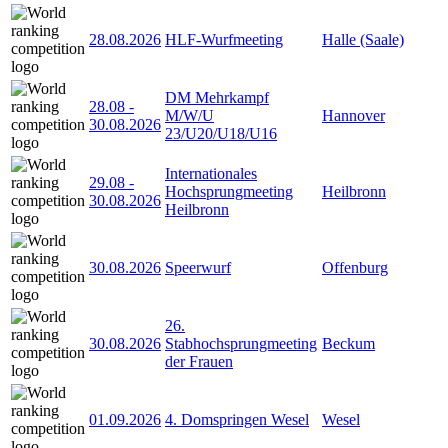
28.08.2026
HLF-Wurfmeeting
Halle (Saale)
DM Mehrkampf
28.08
-
M/W/U
Hannover
30.08.2026
23/U20/U18/U16
Internationales
29.08
-
Hochsprungmeeting
Heilbronn
30.08.2026
Heilbronn
30.08.2026
Speerwurf
Offenburg
26.
30.08.2026
Stabhochsprungmeeting
Beckum
der Frauen
01.09.2026
4. Domspringen Wesel
Wesel