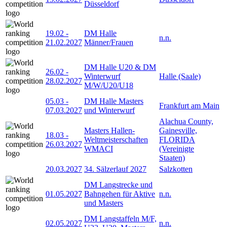
Düsseldorf
19.02
-
DM Halle
n.n.
21.02.2027
Männer/Frauen
DM Halle U20 & DM
26.02
-
Winterwurf
Halle (Saale)
28.02.2027
M/W/U20/U18
05.03
-
DM Halle Masters
Frankfurt am Main
07.03.2027
und Winterwurf
Alachua County,
Masters Hallen-
Gainesville,
18.03
-
Weltmeisterschaften
FLORIDA
26.03.2027
WMACI
(Vereinigte
Staaten)
20.03.2027
34. Sälzerlauf 2027
Salzkotten
DM Langstrecke und
01.05.2027
Bahngehen für Aktive
n.n.
und Masters
DM Langstaffeln M/F,
02.05.2027
n.n.