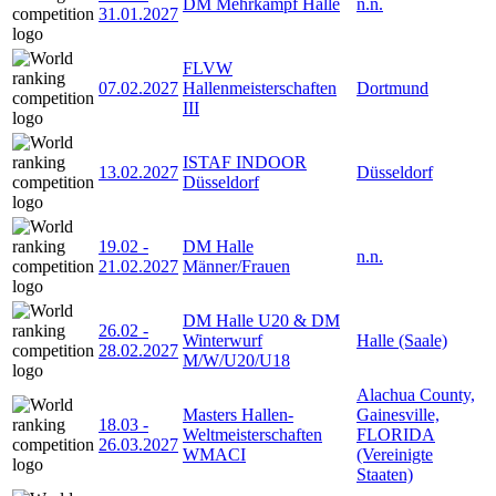
DM Mehrkampf Halle
n.n.
31.01.2027
FLVW
07.02.2027
Hallenmeisterschaften
Dortmund
III
ISTAF INDOOR
13.02.2027
Düsseldorf
Düsseldorf
19.02
-
DM Halle
n.n.
21.02.2027
Männer/Frauen
DM Halle U20 & DM
26.02
-
Winterwurf
Halle (Saale)
28.02.2027
M/W/U20/U18
Alachua County,
Masters Hallen-
Gainesville,
18.03
-
Weltmeisterschaften
FLORIDA
26.03.2027
WMACI
(Vereinigte
Staaten)