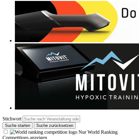
Stichwort
Suche starten
Suche zurücksetzen
Nur World Ranking
Competitions anzeigen