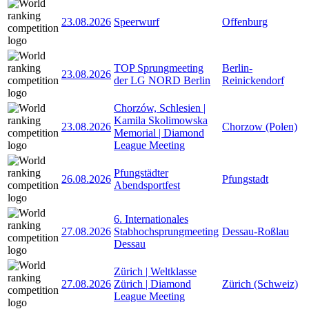
23.08.2026
Speerwurf
Offenburg
TOP Sprungmeeting
Berlin-
23.08.2026
der LG NORD Berlin
Reinickendorf
Chorzów, Schlesien |
Kamila Skolimowska
23.08.2026
Chorzow (Polen)
Memorial | Diamond
League Meeting
Pfungstädter
26.08.2026
Pfungstadt
Abendsportfest
6. Internationales
27.08.2026
Stabhochsprungmeeting
Dessau-Roßlau
Dessau
Zürich | Weltklasse
27.08.2026
Zürich | Diamond
Zürich (Schweiz)
League Meeting