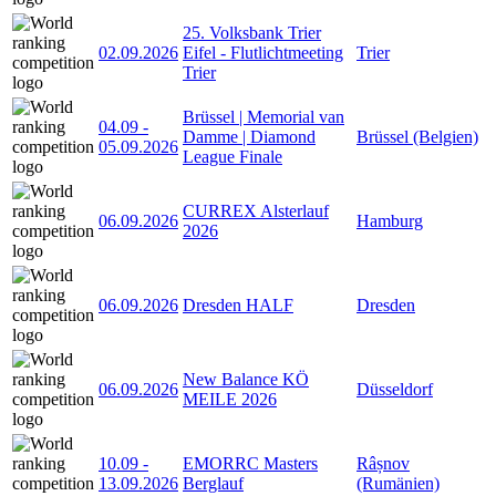
25. Volksbank Trier
02.09.2026
Eifel - Flutlichtmeeting
Trier
Trier
Brüssel | Memorial van
04.09
-
Damme | Diamond
Brüssel (Belgien)
05.09.2026
League Finale
CURREX Alsterlauf
06.09.2026
Hamburg
2026
06.09.2026
Dresden HALF
Dresden
New Balance KÖ
06.09.2026
Düsseldorf
MEILE 2026
10.09
-
EMORRC Masters
Râșnov
13.09.2026
Berglauf
(Rumänien)