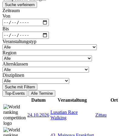
Suche verfeinern
Zeitraum
Von
Bis
Veranstaltungstyp
Region
Altersklassen
Disziplinen
Suche mit Filtern
Top-Events
Alle Termine
Datum
Veranstaltung
Ort
Lusatian Race
24.10.2026
Zittau
Walking
43. Mainova Frankfurt