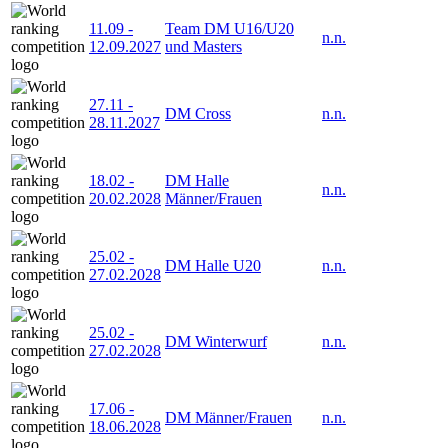
11.09
-
Team DM U16/U20
n.n.
12.09.2027
und Masters
27.11
-
DM Cross
n.n.
28.11.2027
18.02
-
DM Halle
n.n.
20.02.2028
Männer/Frauen
25.02
-
DM Halle U20
n.n.
27.02.2028
25.02
-
DM Winterwurf
n.n.
27.02.2028
17.06
-
DM Männer/Frauen
n.n.
18.06.2028