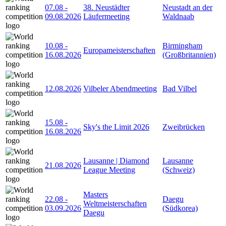
07.08
-
38. Neustädter
Neustadt an der
09.08.2026
Läufermeeting
Waldnaab
10.08
-
Birmingham
Europameisterschaften
16.08.2026
(Großbritannien)
12.08.2026
Vilbeler Abendmeeting
Bad Vilbel
15.08
-
Sky's the Limit 2026
Zweibrücken
16.08.2026
Lausanne | Diamond
Lausanne
21.08.2026
League Meeting
(Schweiz)
Masters
22.08
-
Daegu
Weltmeisterschaften
03.09.2026
(Südkorea)
Daegu