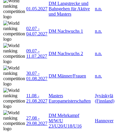
DM Langstrecke und
01.05.2027
Bahngehen für Aktive
n.n.
und Masters
02.07
-
DM Nachwuchs 1
n.n.
04.07.2027
09.07
-
DM Nachwuchs 2
n.n.
11.07.2027
30.07
-
DM Männer/Frauen
n.n.
01.08.2027
11.08
-
Masters
Jyväskylä
21.08.2027
Europameisterschaften
(Finnland)
DM Mehrkampf
27.08
-
M/W/U
Hannover
29.08.2027
23/U20/U18/U16