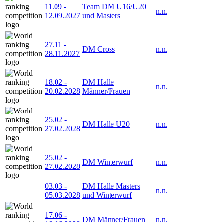
11.09
-
Team DM U16/U20
n.n.
12.09.2027
und Masters
27.11
-
DM Cross
n.n.
28.11.2027
18.02
-
DM Halle
n.n.
20.02.2028
Männer/Frauen
25.02
-
DM Halle U20
n.n.
27.02.2028
25.02
-
DM Winterwurf
n.n.
27.02.2028
03.03
-
DM Halle Masters
n.n.
05.03.2028
und Winterwurf
17.06
-
DM Männer/Frauen
n.n.