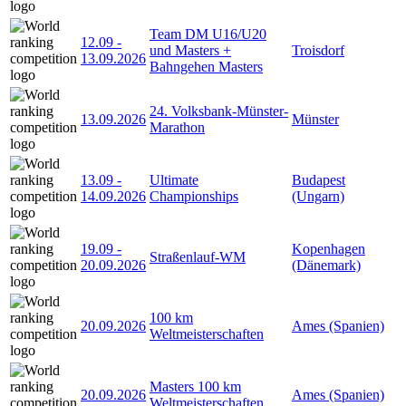
Team DM U16/U20
12.09
-
und Masters +
Troisdorf
13.09.2026
Bahngehen Masters
24. Volksbank-Münster-
13.09.2026
Münster
Marathon
13.09
-
Ultimate
Budapest
14.09.2026
Championships
(Ungarn)
19.09
-
Kopenhagen
Straßenlauf-WM
20.09.2026
(Dänemark)
100 km
20.09.2026
Ames (Spanien)
Weltmeisterschaften
Masters 100 km
20.09.2026
Ames (Spanien)
Weltmeisterschaften