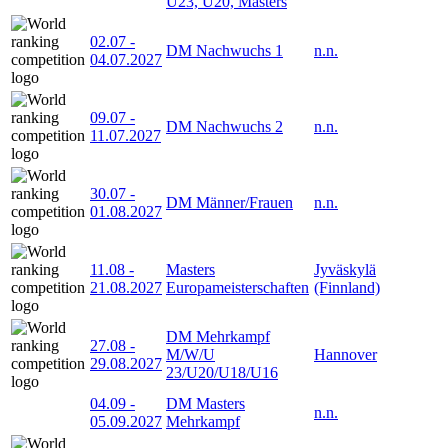
U23, U20, Masters
02.07
-
DM Nachwuchs 1
n.n.
04.07.2027
09.07
-
DM Nachwuchs 2
n.n.
11.07.2027
30.07
-
DM Männer/Frauen
n.n.
01.08.2027
11.08
-
Masters
Jyväskylä
21.08.2027
Europameisterschaften
(Finnland)
DM Mehrkampf
27.08
-
M/W/U
Hannover
29.08.2027
23/U20/U18/U16
04.09
-
DM Masters
n.n.
05.09.2027
Mehrkampf