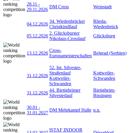
28.11
-
DM Cross
Weinstadt
29.11.2026
34. Wiedenbrücker
Rheda-
04.12.2026
Christkindllauf
Wiedenbrück
2. Glücksburger
05.12.2026
Glücksburg
Nikolaus-Crosslauf
Cross-
13.12.2026
Belgrad (Serbien)
Europameisterschaften
52. Int. Silvester-
Straßenlauf
Kottweiler-
31.12.2026
Kottweiler-
Schwanden
Schwanden
44. Bietigheimer
Bietigheim-
31.12.2026
Silvesterlauf
Bissingen
30.01
-
DM Mehrkampf Halle
n.n.
31.01.2027
ISTAF INDOOR
13.02.2027
Düsseldorf