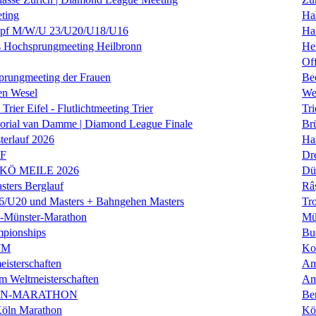
ting
Hal
f M/W/U 23/U20/U18/U16
Ha
es Hochsprungmeeting Heilbronn
He
Of
prungmeeting der Frauen
Be
en Wesel
We
Trier Eifel - Flutlichtmeeting Trier
Tri
orial van Damme | Diamond League Finale
Brü
erlauf 2026
Ha
LF
Dr
 KÖ MEILE 2026
Dü
ers Berglauf
Râ
U20 und Masters + Bahngehen Masters
Tro
k-Münster-Marathon
Mü
mpionships
Bu
WM
Ko
isterschaften
Am
m Weltmeisterschaften
Am
IN-MARATHON
Ber
Köln Marathon
Kö