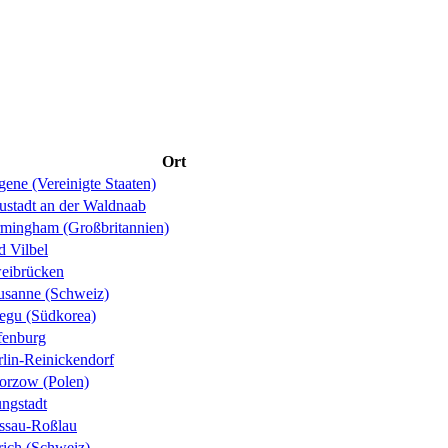
Ort
ene (Vereinigte Staaten)
ustadt an der Waldnaab
rmingham (Großbritannien)
d Vilbel
eibrücken
usanne (Schweiz)
egu (Südkorea)
fenburg
rlin-Reinickendorf
orzow (Polen)
ungstadt
ssau-Roßlau
rich (Schweiz)