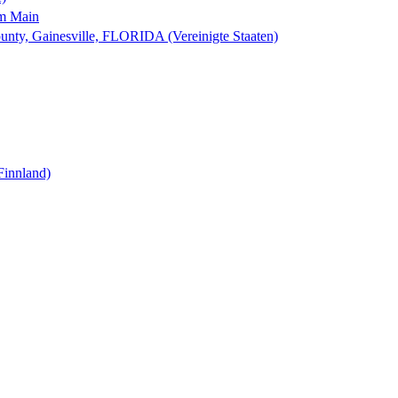
am Main
nty, Gainesville, FLORIDA (Vereinigte Staaten)
Finnland)