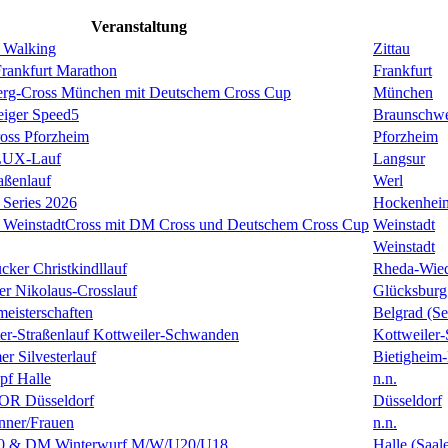
Veranstaltung
 Walking
Zittau
rankfurt Marathon
Frankfurt
erg-Cross München mit Deutschem Cross Cup
München
eiger Speed5
Braunschw
oss Pforzheim
Pforzheim
ULUX-Lauf
Langsur
aßenlauf
Werl
Series 2026
Hockenhei
k WeinstadtCross mit DM Cross und Deutschem Cross Cup
Weinstadt
Weinstadt
cker Christkindllauf
Rheda-Wie
er Nikolaus-Crosslauf
Glücksburg
eisterschaften
Belgrad (Se
ster-Straßenlauf Kottweiler-Schwanden
Kottweiler
er Silvesterlauf
Bietigheim-
f Halle
n.n.
R Düsseldorf
Düsseldorf
ner/Frauen
n.n.
0 & DM Winterwurf M/W/U20/U18
Halle (Saal