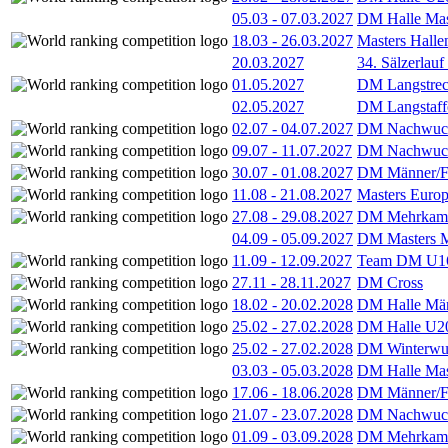
05.03
-
07.03.2027
DM Halle Mas
18.03
-
26.03.2027
Masters Hall
20.03.2027
34. Sälzerlauf
01.05.2027
DM Langstrec
02.05.2027
DM Langstaff
02.07
-
04.07.2027
DM Nachwuc
09.07
-
11.07.2027
DM Nachwuc
30.07
-
01.08.2027
DM Männer/F
11.08
-
21.08.2027
Masters Europ
27.08
-
29.08.2027
DM Mehrkamp
04.09
-
05.09.2027
DM Masters 
11.09
-
12.09.2027
Team DM U16
27.11
-
28.11.2027
DM Cross
18.02
-
20.02.2028
DM Halle Män
25.02
-
27.02.2028
DM Halle U2
25.02
-
27.02.2028
DM Winterwu
03.03
-
05.03.2028
DM Halle Mas
17.06
-
18.06.2028
DM Männer/F
21.07
-
23.07.2028
DM Nachwuc
01.09
-
03.09.2028
DM Mehrkamp