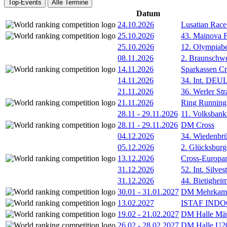
Top-Events
Alle Termine
Datum
24.10.2026
Lusatian Race
25.10.2026
43. Mainova F
25.10.2026
12. Olympiab
08.11.2026
2. Braunschw
14.11.2026
Sparkassen Cr
14.11.2026
34. Int. DE
21.11.2026
36. Werler Str
21.11.2026
Ring Running 
28.11
-
29.11.2026
11. Volksban
28.11
-
29.11.2026
DM Cross
04.12.2026
34. Wiedenbrü
05.12.2026
2. Glücksburg
13.12.2026
Cross-Europam
31.12.2026
52. Int. Silve
31.12.2026
44. Bietigheim
30.01
-
31.01.2027
DM Mehrkamp
13.02.2027
ISTAF INDOO
19.02
-
21.02.2027
DM Halle Män
26.02
-
28.02.2027
DM Halle U2