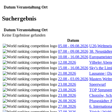
Datum
Veranstaltung
Ort
Suchergebnis
Datum
Veranstaltung
Ort
Keine Ergebnisse gefunden
Datum
05.08
-
09.08.2026
U20-Weltmeist
07.08
-
09.08.2026
38. Neustädte
10.08
-
16.08.2026
Europameister
12.08.2026
Vilbeler Aben
15.08
-
16.08.2026
Sky's the Lim
21.08.2026
Lausanne | D
22.08
-
03.09.2026
Masters Weltm
23.08.2026
Speerwurf
23.08.2026
TOP Sprungm
23.08.2026
Chorzów, Sch
26.08.2026
Pfungstädter 
27.08.2026
6. Internatio
27.08.2026
Zürich | Welt