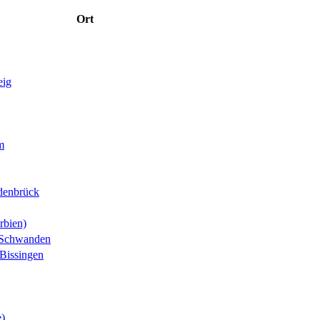
Ort
eig
m
denbrück
rbien)
-Schwanden
Bissingen
e)