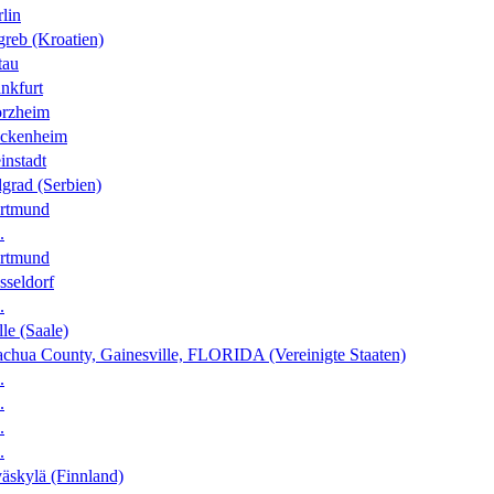
lin
greb (Kroatien)
tau
nkfurt
orzheim
ckenheim
instadt
grad (Serbien)
rtmund
.
rtmund
sseldorf
.
le (Saale)
achua County, Gainesville, FLORIDA (Vereinigte Staaten)
.
.
.
.
äskylä (Finnland)