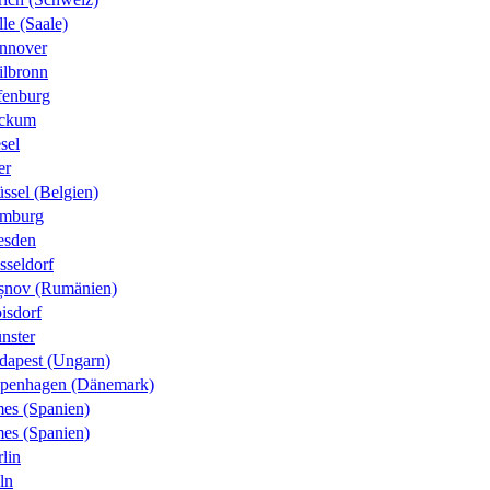
le (Saale)
nnover
ilbronn
fenburg
ckum
sel
er
ssel (Belgien)
mburg
esden
sseldorf
șnov (Rumänien)
isdorf
nster
dapest (Ungarn)
penhagen (Dänemark)
es (Spanien)
es (Spanien)
lin
ln