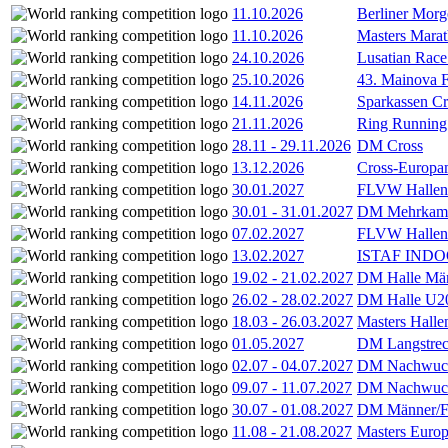
11.10.2026
Berliner Morg
11.10.2026
Masters Marat
24.10.2026
Lusatian Race
25.10.2026
43. Mainova F
14.11.2026
Sparkassen Cr
21.11.2026
Ring Running 
28.11
-
29.11.2026
DM Cross
13.12.2026
Cross-Europam
30.01.2027
FLVW Hallenme
30.01
-
31.01.2027
DM Mehrkamp
07.02.2027
FLVW Hallenme
13.02.2027
ISTAF INDOO
19.02
-
21.02.2027
DM Halle Män
26.02
-
28.02.2027
DM Halle U2
18.03
-
26.03.2027
Masters Hall
01.05.2027
DM Langstrec
02.07
-
04.07.2027
DM Nachwuc
09.07
-
11.07.2027
DM Nachwuc
30.07
-
01.08.2027
DM Männer/F
11.08
-
21.08.2027
Masters Europ