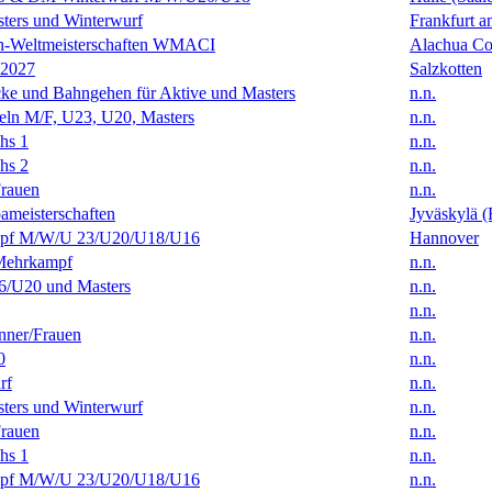
ters und Winterwurf
Frankfurt 
en-Weltmeisterschaften WMACI
Alachua Cou
 2027
Salzkotten
ke und Bahngehen für Aktive und Masters
n.n.
eln M/F, U23, U20, Masters
n.n.
hs 1
n.n.
hs 2
n.n.
rauen
n.n.
ameisterschaften
Jyväskylä (
f M/W/U 23/U20/U18/U16
Hannover
Mehrkampf
n.n.
/U20 und Masters
n.n.
n.n.
ner/Frauen
n.n.
0
n.n.
rf
n.n.
ters und Winterwurf
n.n.
rauen
n.n.
hs 1
n.n.
f M/W/U 23/U20/U18/U16
n.n.