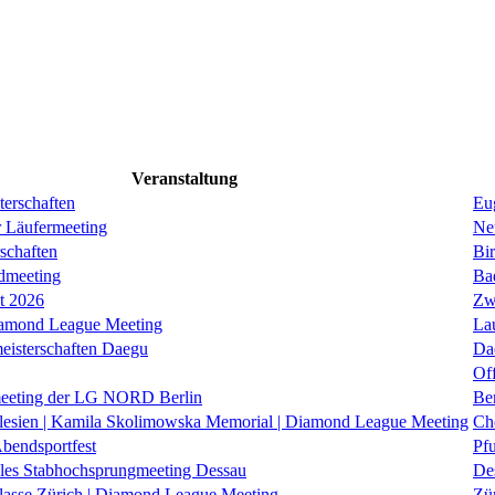
Veranstaltung
erschaften
Eug
r Läufermeeting
Ne
schaften
Bi
dmeeting
Ba
it 2026
Zw
iamond League Meeting
La
eisterschaften Daegu
Da
Of
eeting der LG NORD Berlin
Be
lesien | Kamila Skolimowska Memorial | Diamond League Meeting
Ch
Abendsportfest
Pf
nales Stabhochsprungmeeting Dessau
De
klasse Zürich | Diamond League Meeting
Zü