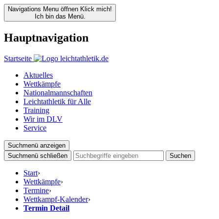
Navigations Menu öffnen
Klick mich!
Ich bin das Menü.
Hauptnavigation
Startseite
Aktuelles
Wettkämpfe
Nationalmannschaften
Leichtathletik für Alle
Training
Wir im DLV
Service
Suchmenü anzeigen
Suchmenü schließen
Suchen
Start
›
Wettkämpfe
›
Termine
›
Wettkampf-Kalender
›
Termin Detail