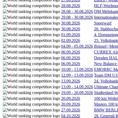
28.08.2026
HLF-Wurfmee
28.08
-
30.08.2026
DM Mehrkamp
29.08
-
30.08.2026
International
30.08.2026
Speerwurf
30.08.2026
26. Stabhochs
01.09.2026
4. Domspring
02.09.2026
25. Volksbank 
04.09
-
05.09.2026
Brüssel | Mem
06.09.2026
CURREX Alst
06.09.2026
Dresden HA
06.09.2026
New Balance
10.09
-
13.09.2026
EMORRC Mast
12.09
-
13.09.2026
Team DM U16/
13.09.2026
24. Volksban
13.09
-
14.09.2026
Ultimate Cha
19.09
-
20.09.2026
Straßenlauf-
20.09.2026
100 km Weltme
20.09.2026
Masters 100 k
27.09.2026
BMW BERL
04.10.2026
28. Generali 