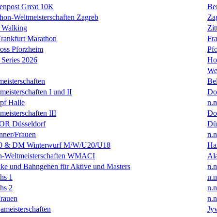
enpost Great 10K
Ber
hon-Weltmeisterschaften Zagreb
Za
 Walking
Zit
rankfurt Marathon
Fra
oss Pforzheim
Pf
Series 2026
Ho
We
eisterschaften
Bel
isterschaften I und II
Do
f Halle
n.n
isterschaften III
Do
R Düsseldorf
Dü
ner/Frauen
n.n
0 & DM Winterwurf M/W/U20/U18
Hal
en-Weltmeisterschaften WMACI
Al
ke und Bahngehen für Aktive und Masters
n.n
hs 1
n.n
hs 2
n.n
rauen
n.n
ameisterschaften
Jyv