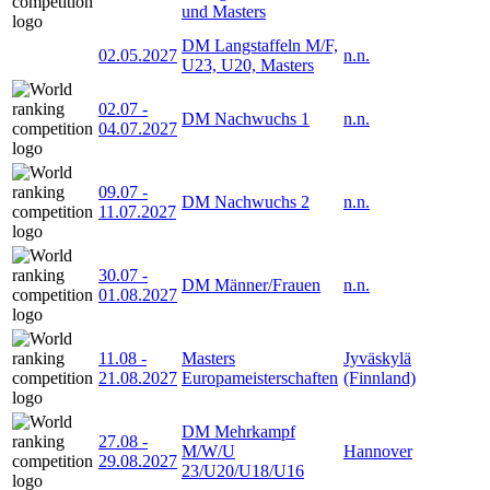
und Masters
DM Langstaffeln M/F,
02.05.2027
n.n.
U23, U20, Masters
02.07
-
DM Nachwuchs 1
n.n.
04.07.2027
09.07
-
DM Nachwuchs 2
n.n.
11.07.2027
30.07
-
DM Männer/Frauen
n.n.
01.08.2027
11.08
-
Masters
Jyväskylä
21.08.2027
Europameisterschaften
(Finnland)
DM Mehrkampf
27.08
-
M/W/U
Hannover
29.08.2027
23/U20/U18/U16