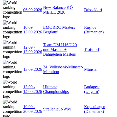
New Balance KÖ
06.09.2026
Düsseldorf
MEILE 2026
10.09
-
EMORRC Masters
Râșnov
13.09.2026
Berglauf
(Rumänien)
Team DM U16/U20
12.09
-
und Masters +
Troisdorf
13.09.2026
Bahngehen Masters
24. Volksbank-Münster-
13.09.2026
Münster
Marathon
13.09
-
Ultimate
Budapest
14.09.2026
Championships
(Ungarn)
19.09
-
Kopenhagen
Straßenlauf-WM
20.09.2026
(Dänemark)