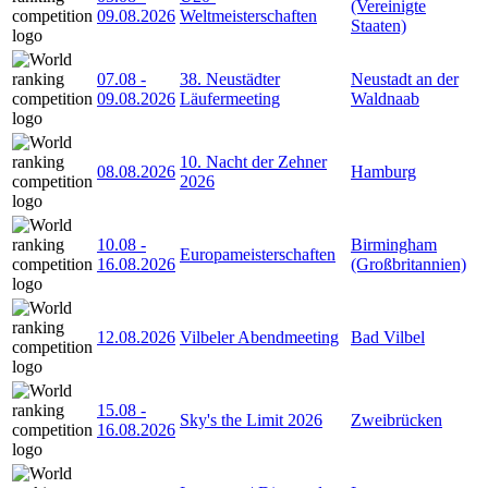
(Vereinigte
09.08.2026
Weltmeisterschaften
Staaten)
07.08
-
38. Neustädter
Neustadt an der
09.08.2026
Läufermeeting
Waldnaab
10. Nacht der Zehner
08.08.2026
Hamburg
2026
10.08
-
Birmingham
Europameisterschaften
16.08.2026
(Großbritannien)
12.08.2026
Vilbeler Abendmeeting
Bad Vilbel
15.08
-
Sky's the Limit 2026
Zweibrücken
16.08.2026