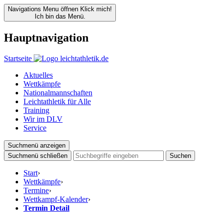
Navigations Menu öffnen
Klick mich!
Ich bin das Menü.
Hauptnavigation
Startseite
Aktuelles
Wettkämpfe
Nationalmannschaften
Leichtathletik für Alle
Training
Wir im DLV
Service
Suchmenü anzeigen
Suchmenü schließen
Suchen
Start
›
Wettkämpfe
›
Termine
›
Wettkampf-Kalender
›
Termin Detail