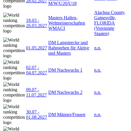
28.02.2027
M/W/U20/U18
Alachua County,
Masters Hallen-
Gainesville,
18.03
-
Weltmeisterschaften
FLORIDA
26.03.2027
WMACI
(Vereinigte
Staaten)
DM Langstrecke und
01.05.2027
Bahngehen für Aktive
n.n.
und Masters
02.07
-
DM Nachwuchs 1
n.n.
04.07.2027
09.07
-
DM Nachwuchs 2
n.n.
11.07.2027
30.07
-
DM Männer/Frauen
n.n.
01.08.2027