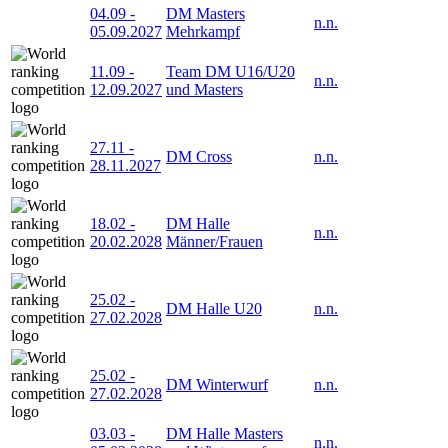
04.09
-
DM Masters
n.n.
05.09.2027
Mehrkampf
11.09
-
Team DM U16/U20
n.n.
12.09.2027
und Masters
27.11
-
DM Cross
n.n.
28.11.2027
18.02
-
DM Halle
n.n.
20.02.2028
Männer/Frauen
25.02
-
DM Halle U20
n.n.
27.02.2028
25.02
-
DM Winterwurf
n.n.
27.02.2028
03.03
-
DM Halle Masters
n.n.