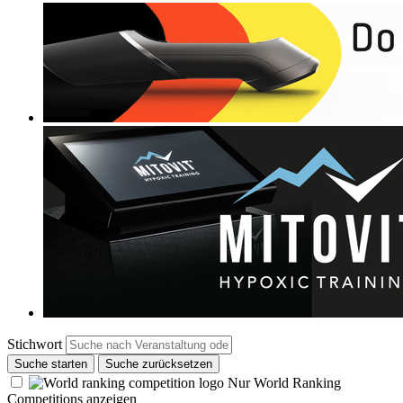
Stichwort
Suche starten
Suche zurücksetzen
Nur World Ranking
Competitions anzeigen