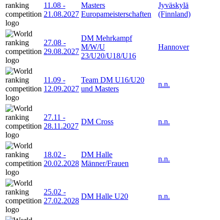
11.08
-
Masters
Jyväskylä
21.08.2027
Europameisterschaften
(Finnland)
DM Mehrkampf
27.08
-
M/W/U
Hannover
29.08.2027
23/U20/U18/U16
11.09
-
Team DM U16/U20
n.n.
12.09.2027
und Masters
27.11
-
DM Cross
n.n.
28.11.2027
18.02
-
DM Halle
n.n.
20.02.2028
Männer/Frauen
25.02
-
DM Halle U20
n.n.
27.02.2028