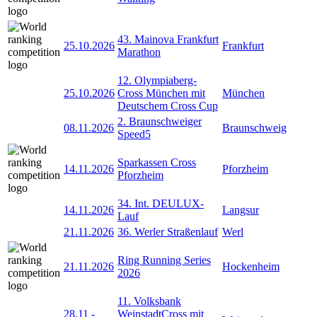
43. Mainova Frankfurt
25.10.2026
Frankfurt
Marathon
12. Olympiaberg-
25.10.2026
Cross München mit
München
Deutschem Cross Cup
2. Braunschweiger
08.11.2026
Braunschweig
Speed5
Sparkassen Cross
14.11.2026
Pforzheim
Pforzheim
34. Int. DEULUX-
14.11.2026
Langsur
Lauf
21.11.2026
36. Werler Straßenlauf
Werl
Ring Running Series
21.11.2026
Hockenheim
2026
11. Volksbank
28.11
-
WeinstadtCross mit