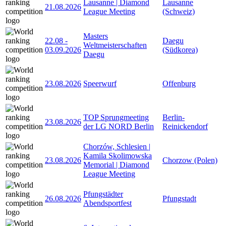
Lausanne | Diamond
Lausanne
21.08.2026
League Meeting
(Schweiz)
Masters
22.08
-
Daegu
Weltmeisterschaften
03.09.2026
(Südkorea)
Daegu
23.08.2026
Speerwurf
Offenburg
TOP Sprungmeeting
Berlin-
23.08.2026
der LG NORD Berlin
Reinickendorf
Chorzów, Schlesien |
Kamila Skolimowska
23.08.2026
Chorzow (Polen)
Memorial | Diamond
League Meeting
Pfungstädter
26.08.2026
Pfungstadt
Abendsportfest