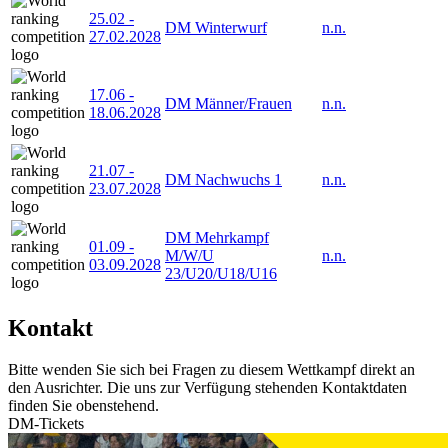
25.02
-
DM Winterwurf
n.n.
27.02.2028
17.06
-
DM Männer/Frauen
n.n.
18.06.2028
21.07
-
DM Nachwuchs 1
n.n.
23.07.2028
DM Mehrkampf
01.09
-
M/W/U
n.n.
03.09.2028
23/U20/U18/U16
Kontakt
Bitte wenden Sie sich bei Fragen zu diesem Wettkampf direkt an
den Ausrichter. Die uns zur Verfügung stehenden Kontaktdaten
finden Sie obenstehend.
DM-Tickets