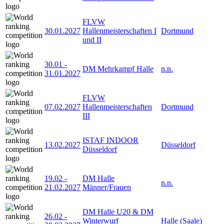
FLVW
30.01.2027
Hallenmeisterschaften I
Dortmund
und II
30.01
-
DM Mehrkampf Halle
n.n.
31.01.2027
FLVW
07.02.2027
Hallenmeisterschaften
Dortmund
III
ISTAF INDOOR
13.02.2027
Düsseldorf
Düsseldorf
19.02
-
DM Halle
n.n.
21.02.2027
Männer/Frauen
DM Halle U20 & DM
26.02
-
Winterwurf
Halle (Saale)