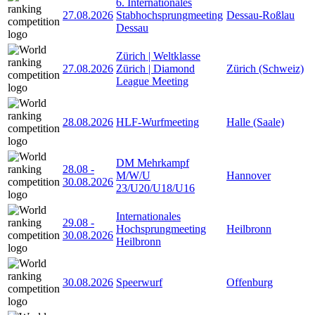
6. Internationales
27.08.2026
Stabhochsprungmeeting
Dessau-Roßlau
Dessau
Zürich | Weltklasse
27.08.2026
Zürich | Diamond
Zürich (Schweiz)
League Meeting
28.08.2026
HLF-Wurfmeeting
Halle (Saale)
DM Mehrkampf
28.08
-
M/W/U
Hannover
30.08.2026
23/U20/U18/U16
Internationales
29.08
-
Hochsprungmeeting
Heilbronn
30.08.2026
Heilbronn
30.08.2026
Speerwurf
Offenburg