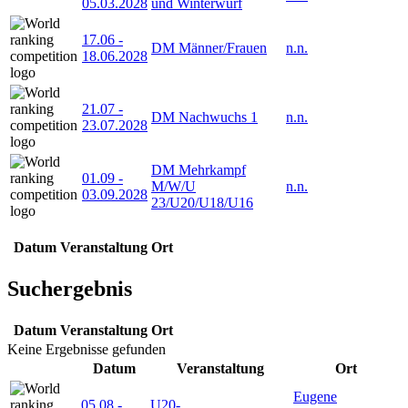
05.03.2028
und Winterwurf
17.06
-
DM Männer/Frauen
n.n.
18.06.2028
21.07
-
DM Nachwuchs 1
n.n.
23.07.2028
DM Mehrkampf
01.09
-
M/W/U
n.n.
03.09.2028
23/U20/U18/U16
Datum
Veranstaltung
Ort
Suchergebnis
Datum
Veranstaltung
Ort
Keine Ergebnisse gefunden
Datum
Veranstaltung
Ort
Eugene
05.08
-
U20-