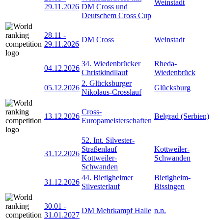
Weinstadt
29.11.2026
DM Cross und
Deutschem Cross Cup
28.11
-
DM Cross
Weinstadt
29.11.2026
34. Wiedenbrücker
Rheda-
04.12.2026
Christkindllauf
Wiedenbrück
2. Glücksburger
05.12.2026
Glücksburg
Nikolaus-Crosslauf
Cross-
13.12.2026
Belgrad (Serbien)
Europameisterschaften
52. Int. Silvester-
Straßenlauf
Kottweiler-
31.12.2026
Kottweiler-
Schwanden
Schwanden
44. Bietigheimer
Bietigheim-
31.12.2026
Silvesterlauf
Bissingen
30.01
-
DM Mehrkampf Halle
n.n.
31.01.2027