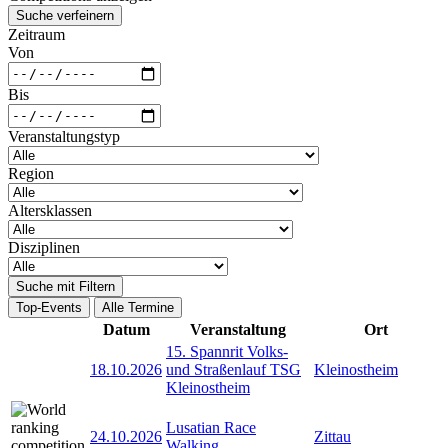
Suche verfeinern
Zeitraum
Von
Bis
Veranstaltungstyp
Region
Altersklassen
Disziplinen
Suche mit Filtern
Top-Events
Alle Termine
Datum
Veranstaltung
Ort
15. Spannrit Volks-
18.10.2026
und Straßenlauf TSG
Kleinostheim
Kleinostheim
Lusatian Race
24.10.2026
Zittau
Walking