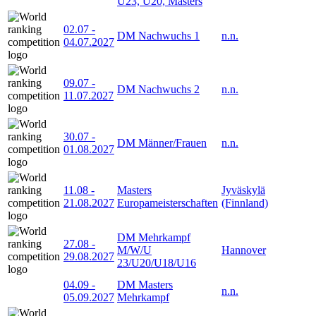
U23, U20, Masters
02.07
-
DM Nachwuchs 1
n.n.
04.07.2027
09.07
-
DM Nachwuchs 2
n.n.
11.07.2027
30.07
-
DM Männer/Frauen
n.n.
01.08.2027
11.08
-
Masters
Jyväskylä
21.08.2027
Europameisterschaften
(Finnland)
DM Mehrkampf
27.08
-
M/W/U
Hannover
29.08.2027
23/U20/U18/U16
04.09
-
DM Masters
n.n.
05.09.2027
Mehrkampf