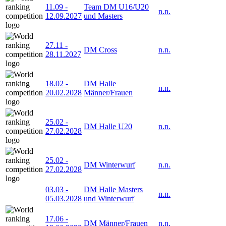
11.09
-
Team DM U16/U20
n.n.
12.09.2027
und Masters
27.11
-
DM Cross
n.n.
28.11.2027
18.02
-
DM Halle
n.n.
20.02.2028
Männer/Frauen
25.02
-
DM Halle U20
n.n.
27.02.2028
25.02
-
DM Winterwurf
n.n.
27.02.2028
03.03
-
DM Halle Masters
n.n.
05.03.2028
und Winterwurf
17.06
-
DM Männer/Frauen
n.n.