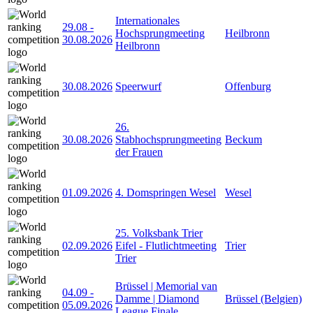
Internationales
29.08
-
Hochsprungmeeting
Heilbronn
30.08.2026
Heilbronn
30.08.2026
Speerwurf
Offenburg
26.
30.08.2026
Stabhochsprungmeeting
Beckum
der Frauen
01.09.2026
4. Domspringen Wesel
Wesel
25. Volksbank Trier
02.09.2026
Eifel - Flutlichtmeeting
Trier
Trier
Brüssel | Memorial van
04.09
-
Damme | Diamond
Brüssel (Belgien)
05.09.2026
League Finale