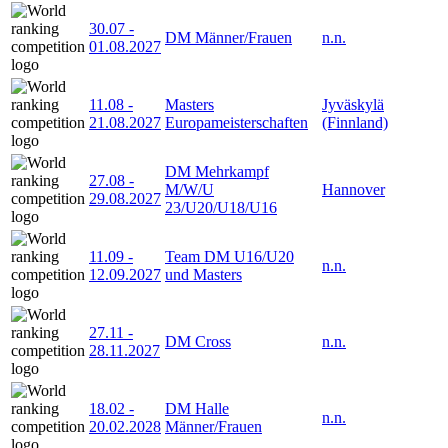
30.07
-
DM Männer/Frauen
n.n.
01.08.2027
11.08
-
Masters
Jyväskylä
21.08.2027
Europameisterschaften
(Finnland)
DM Mehrkampf
27.08
-
M/W/U
Hannover
29.08.2027
23/U20/U18/U16
11.09
-
Team DM U16/U20
n.n.
12.09.2027
und Masters
27.11
-
DM Cross
n.n.
28.11.2027
18.02
-
DM Halle
n.n.
20.02.2028
Männer/Frauen