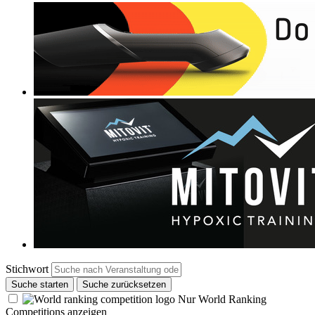
Stichwort
Suche starten
Suche zurücksetzen
Nur World Ranking
Competitions anzeigen