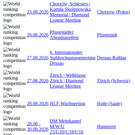
Chorzów, Schlesien |
Kamila Skolimowska
23.08.2026
Chorzow (Polen)
Memorial | Diamond
League Meeting
Pfungstädter
26.08.2026
Pfungstadt
Abendsportfest
6. Internationales
27.08.2026
Stabhochsprungmeeting
Dessau-Roßlau
Dessau
Zürich | Weltklasse
27.08.2026
Zürich | Diamond
Zürich (Schweiz)
League Meeting
28.08.2026
HLF-Wurfmeeting
Halle (Saale)
DM Mehrkampf
28.08
-
M/W/U
Hannover
30.08.2026
23/U20/U18/U16