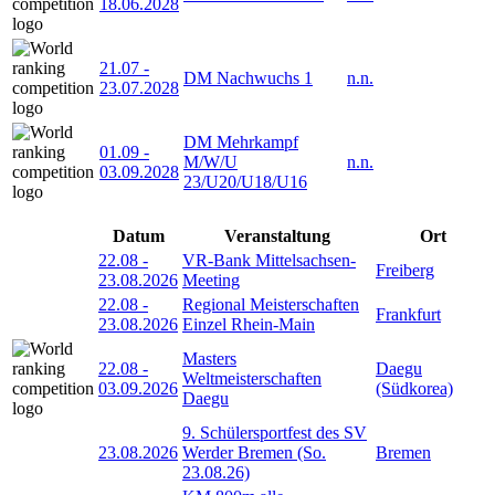
18.06.2028
21.07
-
DM Nachwuchs 1
n.n.
23.07.2028
DM Mehrkampf
01.09
-
M/W/U
n.n.
03.09.2028
23/U20/U18/U16
Datum
Veranstaltung
Ort
22.08
-
VR-Bank Mittelsachsen-
Freiberg
23.08.2026
Meeting
22.08
-
Regional Meisterschaften
Frankfurt
23.08.2026
Einzel Rhein-Main
Masters
22.08
-
Daegu
Weltmeisterschaften
03.09.2026
(Südkorea)
Daegu
9. Schülersportfest des SV
23.08.2026
Werder Bremen (So.
Bremen
23.08.26)