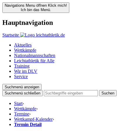
Navigations Menu öffnen
Klick mich!
Ich bin das Menü.
Hauptnavigation
Startseite
Aktuelles
Wettkämpfe
Nationalmannschaften
Leichtathletik für Alle
Training
Wir im DLV
Service
Suchmenü anzeigen
Suchmenü schließen
Suchen
Start
›
Wettkämpfe
›
Termine
›
Wettkampf-Kalender
›
Termin Detail