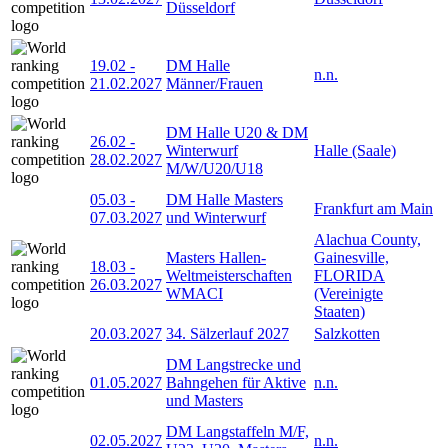
Düsseldorf
19.02
-
DM Halle
n.n.
21.02.2027
Männer/Frauen
DM Halle U20 & DM
26.02
-
Winterwurf
Halle (Saale)
28.02.2027
M/W/U20/U18
05.03
-
DM Halle Masters
Frankfurt am Main
07.03.2027
und Winterwurf
Alachua County,
Masters Hallen-
Gainesville,
18.03
-
Weltmeisterschaften
FLORIDA
26.03.2027
WMACI
(Vereinigte
Staaten)
20.03.2027
34. Sälzerlauf 2027
Salzkotten
DM Langstrecke und
01.05.2027
Bahngehen für Aktive
n.n.
und Masters
DM Langstaffeln M/F,
02.05.2027
n.n.