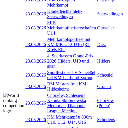
Mehrkampf
Kinderleichtathletik
23.08.2026
Saarwellingen
Saarwellingen
SLB
23.08.2026
Mehrkampfmeisterschaften
Ottweiler
U14
Mehrkampfsportfest mit
23.08.2026
KM MK U12-U16 (RL
Diez
Kreis Rhe
4. Sparkassen Grand-Prix
23.08.2026
2026 Hilders, U10 und
Hilders
älter
Sportfest des TV Scheeßel
23.08.2026
Scheeßel
mit KM Lauf und Sprung
BM Masters (mit KM
23.08.2026
Gronau
Hildesheim)
Chorzów, Schlesien |
Kamila Skolimowska
Chorzow
23.08.2026
Memorial | Diamond
(Polen)
League Meeting
KM Mehrkampf u 800m
23.08.2026
Schortens
U10, U12, U14, U16