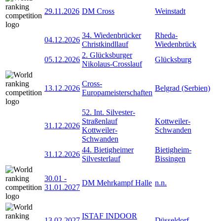
29.11.2026
DM Cross
Weinstadt
34. Wiedenbrücker
Rheda-
04.12.2026
Christkindllauf
Wiedenbrück
2. Glücksburger
05.12.2026
Glücksburg
Nikolaus-Crosslauf
Cross-
13.12.2026
Belgrad (Serbien)
Europameisterschaften
52. Int. Silvester-
Straßenlauf
Kottweiler-
31.12.2026
Kottweiler-
Schwanden
Schwanden
44. Bietigheimer
Bietigheim-
31.12.2026
Silvesterlauf
Bissingen
30.01
-
DM Mehrkampf Halle
n.n.
31.01.2027
ISTAF INDOOR
13.02.2027
Düsseldorf