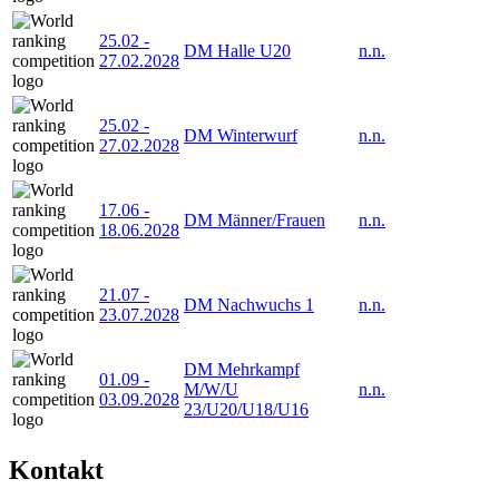
25.02
-
DM Halle U20
n.n.
27.02.2028
25.02
-
DM Winterwurf
n.n.
27.02.2028
17.06
-
DM Männer/Frauen
n.n.
18.06.2028
21.07
-
DM Nachwuchs 1
n.n.
23.07.2028
DM Mehrkampf
01.09
-
M/W/U
n.n.
03.09.2028
23/U20/U18/U16
Kontakt