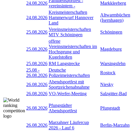
Familiensportfest -
24.08.2026
Markkleeberg
vereinsintern -
Kreismeisterschaften
Altwarmbüchen
24.08.2026
Hammerwurf Hannover
(Isernhagen)
Land
Vereinsmeisterschaften
25.08.2026
Schöningen
MTV Schöningen
offene
Vereinsmeisterschaften im
25.08.2026
Magdeburg
Hochsprung und
Kugelstoßen
25.08.2026
RM Langstrecke
Warsingsfehn
25.08
-
Deutsche
Rostock
26.08.2026
Polizeimeisterschaften
Abendsportfest mit
26.08.2026
Niesky
Sportzeichenabnahme
26.08.2026
VO-Werfer-Meeting
Salzgitter-Bad
Pfungstädter
26.08.2026
Pfungstadt
Abendsportfest
Marzahner Läufercup
26.08.2026
Berlin-Marzahn
2026 - Lauf 6