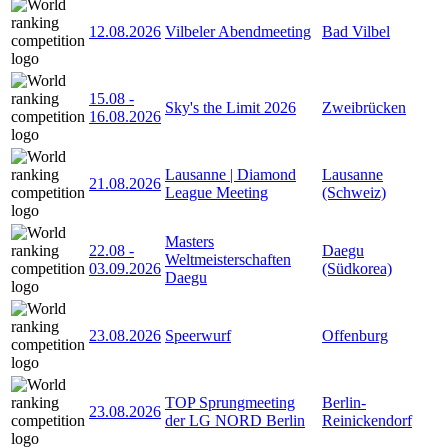
12.08.2026
Vilbeler Abendmeeting
Bad Vilbel
15.08
-
Sky's the Limit 2026
Zweibrücken
16.08.2026
Lausanne | Diamond
Lausanne
21.08.2026
League Meeting
(Schweiz)
Masters
22.08
-
Daegu
Weltmeisterschaften
03.09.2026
(Südkorea)
Daegu
23.08.2026
Speerwurf
Offenburg
TOP Sprungmeeting
Berlin-
23.08.2026
der LG NORD Berlin
Reinickendorf