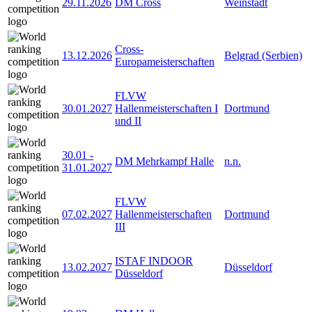
29.11.2026
DM Cross
Weinstadt
Cross-
13.12.2026
Belgrad (Serbien)
Europameisterschaften
FLVW
30.01.2027
Hallenmeisterschaften I
Dortmund
und II
30.01
-
DM Mehrkampf Halle
n.n.
31.01.2027
FLVW
07.02.2027
Hallenmeisterschaften
Dortmund
III
ISTAF INDOOR
13.02.2027
Düsseldorf
Düsseldorf