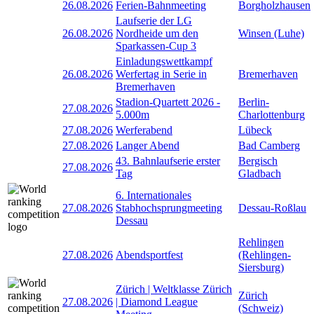
26.08.2026
Ferien-Bahnmeeting
Borgholzhausen
Laufserie der LG
26.08.2026
Nordheide um den
Winsen (Luhe)
Sparkassen-Cup 3
Einladungswettkampf
26.08.2026
Werfertag in Serie in
Bremerhaven
Bremerhaven
Stadion-Quartett 2026 -
Berlin-
27.08.2026
5.000m
Charlottenburg
27.08.2026
Werferabend
Lübeck
27.08.2026
Langer Abend
Bad Camberg
43. Bahnlaufserie erster
Bergisch
27.08.2026
Tag
Gladbach
6. Internationales
27.08.2026
Stabhochsprungmeeting
Dessau-Roßlau
Dessau
Rehlingen
27.08.2026
Abendsportfest
(Rehlingen-
Siersburg)
Zürich | Weltklasse Zürich
Zürich
27.08.2026
| Diamond League
(Schweiz)