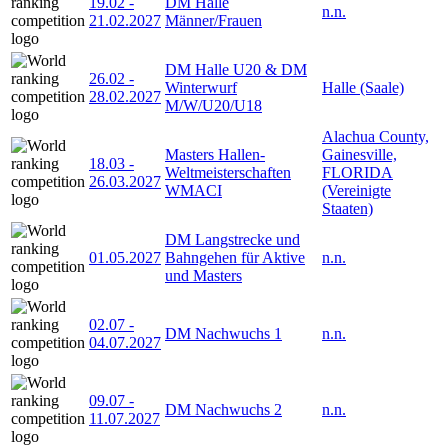
19.02
-
DM Halle
n.n.
21.02.2027
Männer/Frauen
DM Halle U20 & DM
26.02
-
Winterwurf
Halle (Saale)
28.02.2027
M/W/U20/U18
Alachua County,
Masters Hallen-
Gainesville,
18.03
-
Weltmeisterschaften
FLORIDA
26.03.2027
WMACI
(Vereinigte
Staaten)
DM Langstrecke und
01.05.2027
Bahngehen für Aktive
n.n.
und Masters
02.07
-
DM Nachwuchs 1
n.n.
04.07.2027
09.07
-
DM Nachwuchs 2
n.n.
11.07.2027