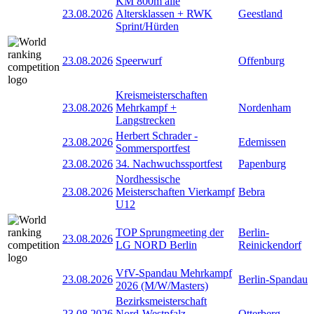
KM 800m alle
23.08.2026
Altersklassen + RWK
Geestland
Sprint/Hürden
23.08.2026
Speerwurf
Offenburg
Kreismeisterschaften
23.08.2026
Mehrkampf +
Nordenham
Langstrecken
Herbert Schrader -
23.08.2026
Edemissen
Sommersportfest
23.08.2026
34. Nachwuchssportfest
Papenburg
Nordhessische
23.08.2026
Meisterschaften Vierkampf
Bebra
U12
TOP Sprungmeeting der
Berlin-
23.08.2026
LG NORD Berlin
Reinickendorf
VfV-Spandau Mehrkampf
23.08.2026
Berlin-Spandau
2026 (M/W/Masters)
Bezirksmeisterschaft
23.08.2026
Nord-Westpfalz
Otterberg