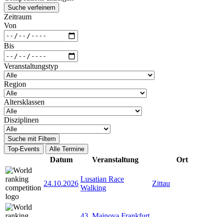
Suche verfeinern
Zeitraum
Von
Bis
Veranstaltungstyp
Region
Altersklassen
Disziplinen
Suche mit Filtern
Top-Events
Alle Termine
Datum
Veranstaltung
Ort
Lusatian Race
24.10.2026
Zittau
Walking
43. Mainova Frankfurt