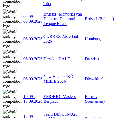
Trier
Brüssel | Memorial van
04.09
-
Damme | Diamond
Brüssel (Belgien)
05.09.2026
League Finale
CURREX Alsterlauf
06.09.2026
Hamburg
2026
06.09.2026
Dresden HALF
Dresden
New Balance KÖ
06.09.2026
Düsseldorf
MEILE 2026
10.09
-
EMORRC Masters
Râșnov
13.09.2026
Berglauf
(Rumänien)
Team DM U16/U20
12.09
-