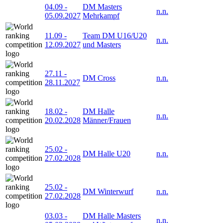
04.09
-
DM Masters
n.n.
05.09.2027
Mehrkampf
11.09
-
Team DM U16/U20
n.n.
12.09.2027
und Masters
27.11
-
DM Cross
n.n.
28.11.2027
18.02
-
DM Halle
n.n.
20.02.2028
Männer/Frauen
25.02
-
DM Halle U20
n.n.
27.02.2028
25.02
-
DM Winterwurf
n.n.
27.02.2028
03.03
-
DM Halle Masters
n.n.