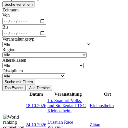
Suche verfeinern
Zeitraum
Von
Bis
Veranstaltungstyp
Region
Altersklassen
Disziplinen
Suche mit Filtern
Top-Events
Alle Termine
Datum
Veranstaltung
Ort
15. Spannrit Volks-
18.10.2026
und Straßenlauf TSG
Kleinostheim
Kleinostheim
Lusatian Race
24.10.2026
Zittau
Walking