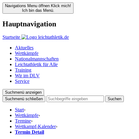
Navigations Menu öffnen
Klick mich!
Ich bin das Menü.
Hauptnavigation
Startseite
Aktuelles
Wettkämpfe
Nationalmannschaften
Leichtathletik für Alle
Training
Wir im DLV
Service
Suchmenü anzeigen
Suchmenü schließen
Suchen
Start
›
Wettkämpfe
›
Termine
›
Wettkampf-Kalender
›
Termin Detail