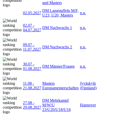
und Masters
DM Langstaffeln M/F,
02.05.2027
n.n.
U23, U20, Masters
02.07
-
DM Nachwuchs 1
n.n.
04.07.2027
09.07
-
DM Nachwuchs 2
n.n.
11.07.2027
30.07
-
DM Männer/Frauen
n.n.
01.08.2027
11.08
-
Masters
Jyväskylä
21.08.2027
Europameisterschaften
(Finnland)
DM Mehrkampf
27.08
-
M/W/U
Hannover
29.08.2027
23/U20/U18/U16