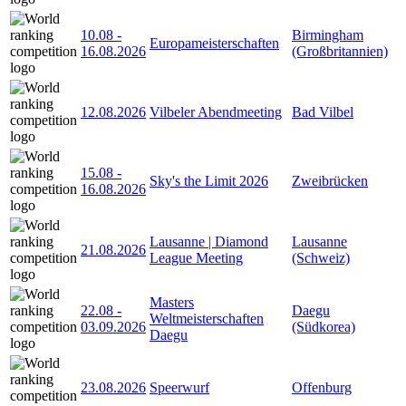
10.08
-
Birmingham
Europameisterschaften
16.08.2026
(Großbritannien)
12.08.2026
Vilbeler Abendmeeting
Bad Vilbel
15.08
-
Sky's the Limit 2026
Zweibrücken
16.08.2026
Lausanne | Diamond
Lausanne
21.08.2026
League Meeting
(Schweiz)
Masters
22.08
-
Daegu
Weltmeisterschaften
03.09.2026
(Südkorea)
Daegu
23.08.2026
Speerwurf
Offenburg