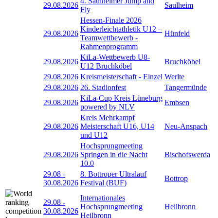
4. Saulheimer Jump and
29.08.2026
Saulheim
Fly
Hessen-Finale 2026
Kinderleichtathletik U12 –
29.08.2026
Hünfeld
Teamwettbewerb -
Rahmenprogramm
KiLa-Wettbewerb U8-
29.08.2026
Bruchköbel
U12 Bruchköbel
29.08.2026
Kreismeisterschaft - Einzel
Werlte
29.08.2026
26. Stadionfest
Tangermünde
KiLa-Cup Kreis Lüneburg
29.08.2026
Embsen
powered by NLV
Kreis Mehrkampf
29.08.2026
Meisterschaft U16, U14
Neu-Anspach
und U12
Hochsprungmeeting
29.08.2026
Springen in die Nacht
Bischofswerda
10.0
29.08
-
8. Bottroper Ultralauf
Bottrop
30.08.2026
Festival (BUF)
Internationales
29.08
-
Hochsprungmeeting
Heilbronn
30.08.2026
Heilbronn