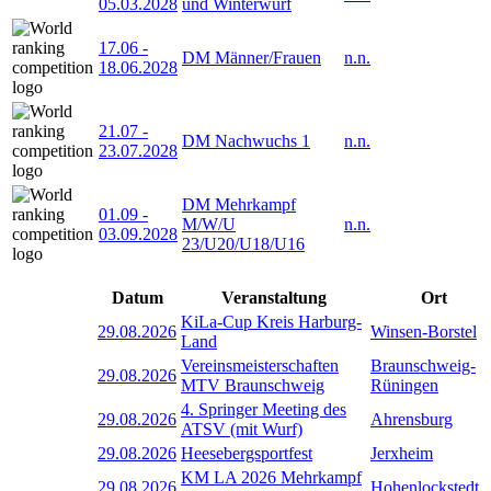
05.03.2028
und Winterwurf
17.06
-
DM Männer/Frauen
n.n.
18.06.2028
21.07
-
DM Nachwuchs 1
n.n.
23.07.2028
DM Mehrkampf
01.09
-
M/W/U
n.n.
03.09.2028
23/U20/U18/U16
Datum
Veranstaltung
Ort
KiLa-Cup Kreis Harburg-
29.08.2026
Winsen-Borstel
Land
Vereinsmeisterschaften
Braunschweig-
29.08.2026
MTV Braunschweig
Rüningen
4. Springer Meeting des
29.08.2026
Ahrensburg
ATSV (mit Wurf)
29.08.2026
Heesebergsportfest
Jerxheim
KM LA 2026 Mehrkampf
29.08.2026
Hohenlockstedt