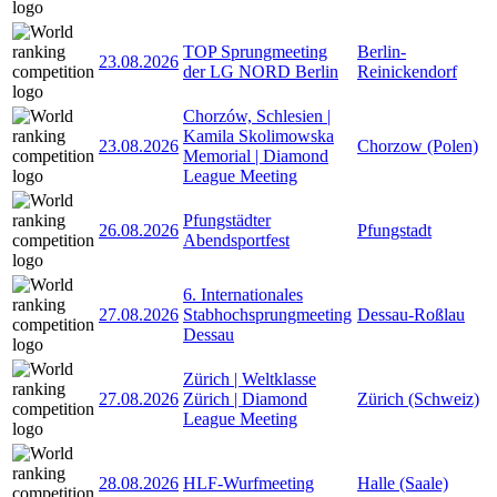
TOP Sprungmeeting
Berlin-
23.08.2026
der LG NORD Berlin
Reinickendorf
Chorzów, Schlesien |
Kamila Skolimowska
23.08.2026
Chorzow (Polen)
Memorial | Diamond
League Meeting
Pfungstädter
26.08.2026
Pfungstadt
Abendsportfest
6. Internationales
27.08.2026
Stabhochsprungmeeting
Dessau-Roßlau
Dessau
Zürich | Weltklasse
27.08.2026
Zürich | Diamond
Zürich (Schweiz)
League Meeting
28.08.2026
HLF-Wurfmeeting
Halle (Saale)