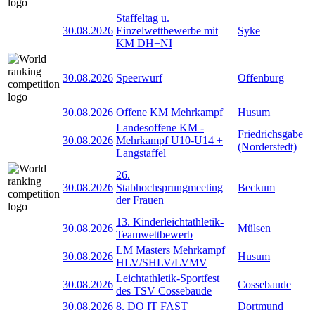
Staffeltag u.
30.08.2026
Einzelwettbewerbe mit
Syke
KM DH+NI
30.08.2026
Speerwurf
Offenburg
30.08.2026
Offene KM Mehrkampf
Husum
Landesoffene KM -
Friedrichsgabe
30.08.2026
Mehrkampf U10-U14 +
(Norderstedt)
Langstaffel
26.
30.08.2026
Stabhochsprungmeeting
Beckum
der Frauen
13. Kinderleichtathletik-
30.08.2026
Mülsen
Teamwettbewerb
LM Masters Mehrkampf
30.08.2026
Husum
HLV/SHLV/LVMV
Leichtathletik-Sportfest
30.08.2026
Cossebaude
des TSV Cossebaude
30.08.2026
8. DO IT FAST
Dortmund