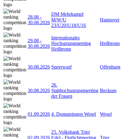
DM Mehrkampf
28.08
-
M/W/U
Hannover
30.08.2026
23/U20/U18/U16
Internationales
29.08
-
Hochsprungmeeting
Heilbronn
30.08.2026
Heilbronn
30.08.2026
Speerwurf
Offenburg
26.
30.08.2026
Stabhochsprungmeeting
Beckum
der Frauen
01.09.2026
4. Domspringen Wesel
Wesel
25. Volksbank Trier
02.09.2026
Eifel - Flutlichtmeeting
Trier