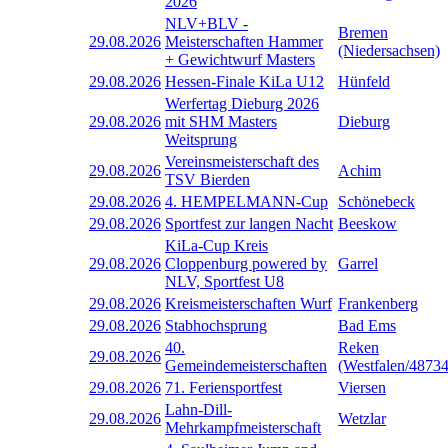
2026
NLV+BLV -
Bremen
29.08.2026
Meisterschaften Hammer
(Niedersachsen)
+ Gewichtwurf Masters
29.08.2026
Hessen-Finale KiLa U12
Hünfeld
Werfertag Dieburg 2026
29.08.2026
mit SHM Masters
Dieburg
Weitsprung
Vereinsmeisterschaft des
29.08.2026
Achim
TSV Bierden
29.08.2026
4. HEMPELMANN-Cup
Schönebeck
29.08.2026
Sportfest zur langen Nacht
Beeskow
KiLa-Cup Kreis
29.08.2026
Cloppenburg powered by
Garrel
NLV, Sportfest U8
29.08.2026
Kreismeisterschaften Wurf
Frankenberg
29.08.2026
Stabhochsprung
Bad Ems
40.
Reken
29.08.2026
Gemeindemeisterschaften
(Westfalen/48734
29.08.2026
71. Feriensportfest
Viersen
Lahn-Dill-
29.08.2026
Wetzlar
Mehrkampfmeisterschaft