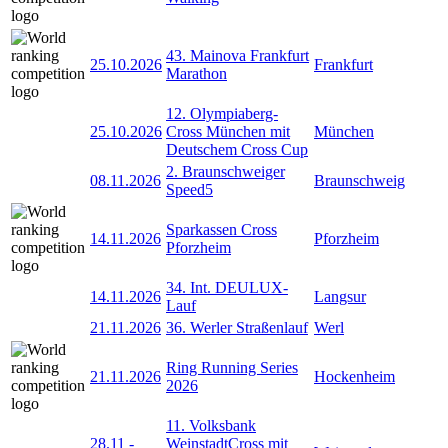
43. Mainova Frankfurt
25.10.2026
Frankfurt
Marathon
12. Olympiaberg-
25.10.2026
Cross München mit
München
Deutschem Cross Cup
2. Braunschweiger
08.11.2026
Braunschweig
Speed5
Sparkassen Cross
14.11.2026
Pforzheim
Pforzheim
34. Int. DEULUX-
14.11.2026
Langsur
Lauf
21.11.2026
36. Werler Straßenlauf
Werl
Ring Running Series
21.11.2026
Hockenheim
2026
11. Volksbank
28.11
-
WeinstadtCross mit