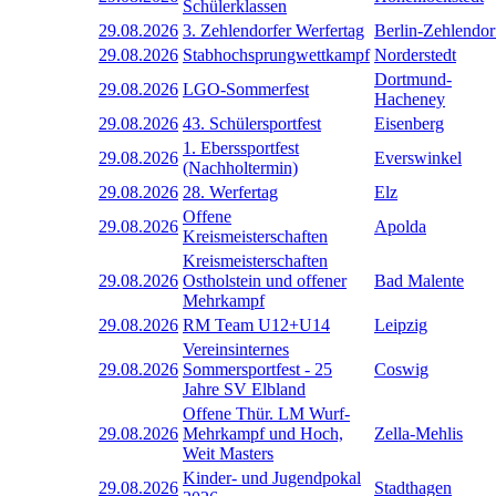
Schülerklassen
29.08.2026
3. Zehlendorfer Werfertag
Berlin-Zehlendor
29.08.2026
Stabhochsprungwettkampf
Norderstedt
Dortmund-
29.08.2026
LGO-Sommerfest
Hacheney
29.08.2026
43. Schülersportfest
Eisenberg
1. Eberssportfest
29.08.2026
Everswinkel
(Nachholtermin)
29.08.2026
28. Werfertag
Elz
Offene
29.08.2026
Apolda
Kreismeisterschaften
Kreismeisterschaften
29.08.2026
Ostholstein und offener
Bad Malente
Mehrkampf
29.08.2026
RM Team U12+U14
Leipzig
Vereinsinternes
29.08.2026
Sommersportfest - 25
Coswig
Jahre SV Elbland
Offene Thür. LM Wurf-
29.08.2026
Mehrkampf und Hoch,
Zella-Mehlis
Weit Masters
Kinder- und Jugendpokal
29.08.2026
Stadthagen