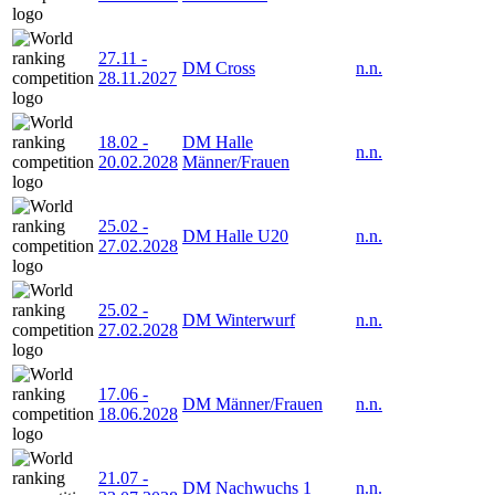
27.11
-
DM Cross
n.n.
28.11.2027
18.02
-
DM Halle
n.n.
20.02.2028
Männer/Frauen
25.02
-
DM Halle U20
n.n.
27.02.2028
25.02
-
DM Winterwurf
n.n.
27.02.2028
17.06
-
DM Männer/Frauen
n.n.
18.06.2028
21.07
-
DM Nachwuchs 1
n.n.