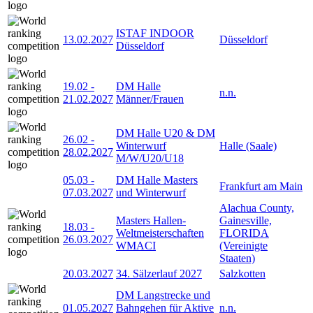
ISTAF INDOOR
13.02.2027
Düsseldorf
Düsseldorf
19.02
-
DM Halle
n.n.
21.02.2027
Männer/Frauen
DM Halle U20 & DM
26.02
-
Winterwurf
Halle (Saale)
28.02.2027
M/W/U20/U18
05.03
-
DM Halle Masters
Frankfurt am Main
07.03.2027
und Winterwurf
Alachua County,
Masters Hallen-
Gainesville,
18.03
-
Weltmeisterschaften
FLORIDA
26.03.2027
WMACI
(Vereinigte
Staaten)
20.03.2027
34. Sälzerlauf 2027
Salzkotten
DM Langstrecke und
01.05.2027
Bahngehen für Aktive
n.n.