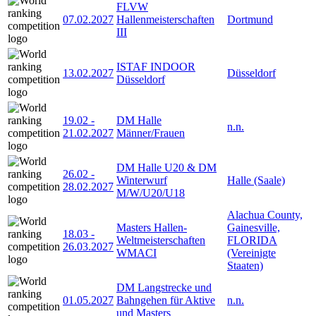
FLVW
07.02.2027
Hallenmeisterschaften
Dortmund
III
ISTAF INDOOR
13.02.2027
Düsseldorf
Düsseldorf
19.02
-
DM Halle
n.n.
21.02.2027
Männer/Frauen
DM Halle U20 & DM
26.02
-
Winterwurf
Halle (Saale)
28.02.2027
M/W/U20/U18
Alachua County,
Masters Hallen-
Gainesville,
18.03
-
Weltmeisterschaften
FLORIDA
26.03.2027
WMACI
(Vereinigte
Staaten)
DM Langstrecke und
01.05.2027
Bahngehen für Aktive
n.n.
und Masters