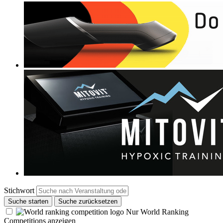
Stichwort
Suche starten
Suche zurücksetzen
Nur World Ranking
Competitions anzeigen