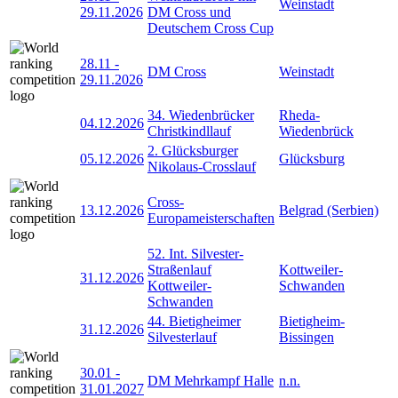
Weinstadt
29.11.2026
DM Cross und
Deutschem Cross Cup
28.11
-
DM Cross
Weinstadt
29.11.2026
34. Wiedenbrücker
Rheda-
04.12.2026
Christkindllauf
Wiedenbrück
2. Glücksburger
05.12.2026
Glücksburg
Nikolaus-Crosslauf
Cross-
13.12.2026
Belgrad (Serbien)
Europameisterschaften
52. Int. Silvester-
Straßenlauf
Kottweiler-
31.12.2026
Kottweiler-
Schwanden
Schwanden
44. Bietigheimer
Bietigheim-
31.12.2026
Silvesterlauf
Bissingen
30.01
-
DM Mehrkampf Halle
n.n.
31.01.2027