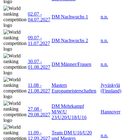
02.07
-
DM Nachwuchs 1
n.n.
04.07.2027
09.07
-
DM Nachwuchs 2
n.n.
11.07.2027
30.07
-
DM Männer/Frauen
n.n.
01.08.2027
11.08
-
Masters
Jyväskylä
21.08.2027
Europameisterschaften
(Finnland)
DM Mehrkampf
27.08
-
M/W/U
Hannover
29.08.2027
23/U20/U18/U16
11.09
-
Team DM U16/U20
n.n.
12.09.2027
und Masters