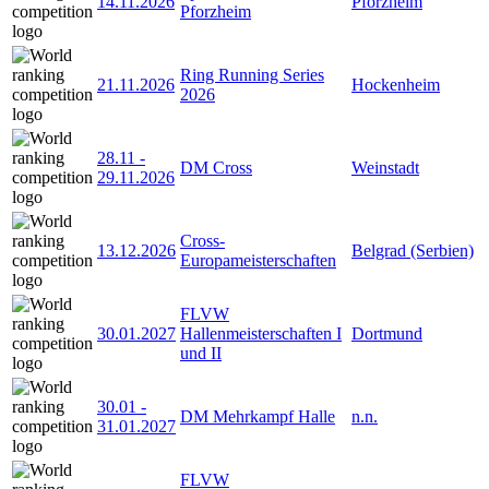
14.11.2026
Pforzheim
Pforzheim
Ring Running Series
21.11.2026
Hockenheim
2026
28.11
-
DM Cross
Weinstadt
29.11.2026
Cross-
13.12.2026
Belgrad (Serbien)
Europameisterschaften
FLVW
30.01.2027
Hallenmeisterschaften I
Dortmund
und II
30.01
-
DM Mehrkampf Halle
n.n.
31.01.2027
FLVW