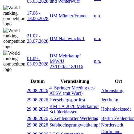
05.03.2028
und Winterwurf
17.06
-
DM Männer/Frauen
n.n.
18.06.2028
21.07
-
DM Nachwuchs 1
n.n.
23.07.2028
DM Mehrkampf
01.09
-
M/W/U
n.n.
03.09.2028
23/U20/U18/U16
Datum
Veranstaltung
Ort
4. Springer Meeting des
29.08.2026
Ahrensburg
ATSV (mit Wurf)
29.08.2026
Heesebergsportfest
Jerxheim
KM LA 2026 Mehrkampf
29.08.2026
Hohenlockstedt
Schülerklassen
29.08.2026
3. Zehlendorfer Werfertag
Berlin-Zehlendor
29.08.2026
Stabhochsprungwettkampf
Norderstedt
Dortmund-