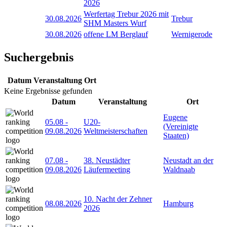
2026
Werfertag Trebur 2026 mit
30.08.2026
Trebur
SHM Masters Wurf
30.08.2026
offene LM Berglauf
Wernigerode
Suchergebnis
Datum
Veranstaltung
Ort
Keine Ergebnisse gefunden
Datum
Veranstaltung
Ort
Eugene
05.08
-
U20-
(Vereinigte
09.08.2026
Weltmeisterschaften
Staaten)
07.08
-
38. Neustädter
Neustadt an der
09.08.2026
Läufermeeting
Waldnaab
10. Nacht der Zehner
08.08.2026
Hamburg
2026