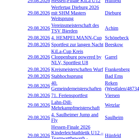
29.08.2026
Hessen-Finale KiLa U12
Hünfeld
Werfertag Dieburg 2026
29.08.2026
mit SHM Masters
Dieburg
Weitsprung
Vereinsmeisterschaft des
29.08.2026
Achim
TSV Bierden
29.08.2026
4. HEMPELMANN-Cup
Schönebeck
29.08.2026
Sportfest zur langen Nacht
Beeskow
KiLa-Cup Kreis
29.08.2026
Cloppenburg powered by
Garrel
NLV, Sportfest U8
29.08.2026
Kreismeisterschaften Wurf
Frankenberg
29.08.2026
Stabhochsprung
Bad Ems
40.
Reken
29.08.2026
Gemeindemeisterschaften
(Westfalen/48734
29.08.2026
71. Feriensportfest
Viersen
Lahn-Dill-
29.08.2026
Wetzlar
Mehrkampfmeisterschaft
4. Saulheimer Jump and
29.08.2026
Saulheim
Fly
Hessen-Finale 2026
Kinderleichtathletik U12 –
29.08.2026
Hünfeld
Teamwettbewerb -