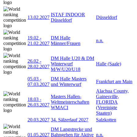
ISTAF INDOOR
13.02.2027
Düsseldorf
Düsseldorf
19.02
-
DM Halle
n.n.
21.02.2027
Männer/Frauen
DM Halle U20 & DM
26.02
-
Winterwurf
Halle (Saale)
28.02.2027
M/W/U20/U18
05.03
-
DM Halle Masters
Frankfurt am Main
07.03.2027
und Winterwurf
Alachua County,
Masters Hallen-
Gainesville,
18.03
-
Weltmeisterschaften
FLORIDA
26.03.2027
WMACI
(Vereinigte
Staaten)
20.03.2027
34. Sälzerlauf 2027
Salzkotten
DM Langstrecke und
01.05.2027
Bahngehen für Aktive
n.n.