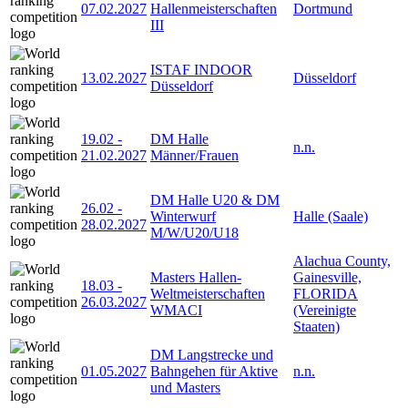
07.02.2027
Hallenmeisterschaften
Dortmund
III
ISTAF INDOOR
13.02.2027
Düsseldorf
Düsseldorf
19.02
-
DM Halle
n.n.
21.02.2027
Männer/Frauen
DM Halle U20 & DM
26.02
-
Winterwurf
Halle (Saale)
28.02.2027
M/W/U20/U18
Alachua County,
Masters Hallen-
Gainesville,
18.03
-
Weltmeisterschaften
FLORIDA
26.03.2027
WMACI
(Vereinigte
Staaten)
DM Langstrecke und
01.05.2027
Bahngehen für Aktive
n.n.
und Masters