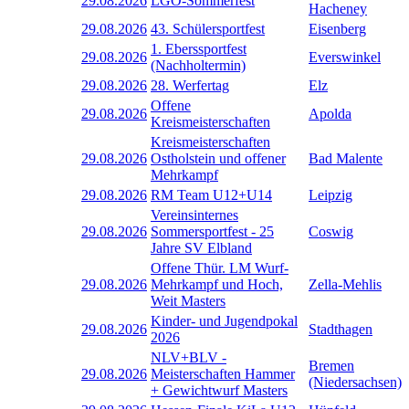
29.08.2026
LGO-Sommerfest
Hacheney
29.08.2026
43. Schülersportfest
Eisenberg
1. Eberssportfest
29.08.2026
Everswinkel
(Nachholtermin)
29.08.2026
28. Werfertag
Elz
Offene
29.08.2026
Apolda
Kreismeisterschaften
Kreismeisterschaften
29.08.2026
Ostholstein und offener
Bad Malente
Mehrkampf
29.08.2026
RM Team U12+U14
Leipzig
Vereinsinternes
29.08.2026
Sommersportfest - 25
Coswig
Jahre SV Elbland
Offene Thür. LM Wurf-
29.08.2026
Mehrkampf und Hoch,
Zella-Mehlis
Weit Masters
Kinder- und Jugendpokal
29.08.2026
Stadthagen
2026
NLV+BLV -
Bremen
29.08.2026
Meisterschaften Hammer
(Niedersachsen)
+ Gewichtwurf Masters