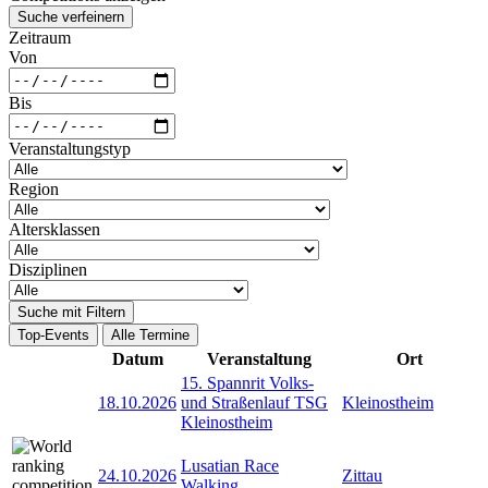
Suche verfeinern
Zeitraum
Von
Bis
Veranstaltungstyp
Region
Altersklassen
Disziplinen
Suche mit Filtern
Top-Events
Alle Termine
Datum
Veranstaltung
Ort
15. Spannrit Volks-
18.10.2026
und Straßenlauf TSG
Kleinostheim
Kleinostheim
Lusatian Race
24.10.2026
Zittau
Walking