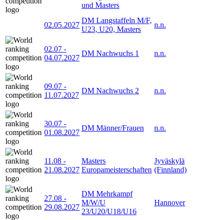
und Masters
DM Langstaffeln M/F,
02.05.2027
n.n.
U23, U20, Masters
02.07
-
DM Nachwuchs 1
n.n.
04.07.2027
09.07
-
DM Nachwuchs 2
n.n.
11.07.2027
30.07
-
DM Männer/Frauen
n.n.
01.08.2027
11.08
-
Masters
Jyväskylä
21.08.2027
Europameisterschaften
(Finnland)
DM Mehrkampf
27.08
-
M/W/U
Hannover
29.08.2027
23/U20/U18/U16