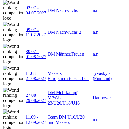
02.07
-
DM Nachwuchs 1
n.n.
04.07.2027
09.07
-
DM Nachwuchs 2
n.n.
11.07.2027
30.07
-
DM Männer/Frauen
n.n.
01.08.2027
11.08
-
Masters
Jyväskylä
21.08.2027
Europameisterschaften
(Finnland)
DM Mehrkampf
27.08
-
M/W/U
Hannover
29.08.2027
23/U20/U18/U16
11.09
-
Team DM U16/U20
n.n.
12.09.2027
und Masters