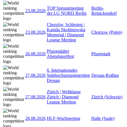
TOP Sprungmeeting
Berlin-
23.08.2026
der LG NORD Berlin
Reinickendorf
Chorzów, Schlesien |
Kamila Skolimowska
23.08.2026
Chorzow (Polen)
Memorial | Diamond
League Meeting
Pfungstädter
26.08.2026
Pfungstadt
Abendsportfest
6. Internationales
27.08.2026
Stabhochsprungmeeting
Dessau-Roßlau
Dessau
Zürich | Weltklasse
27.08.2026
Zürich | Diamond
Zürich (Schweiz)
League Meeting
28.08.2026
HLF-Wurfmeeting
Halle (Saale)