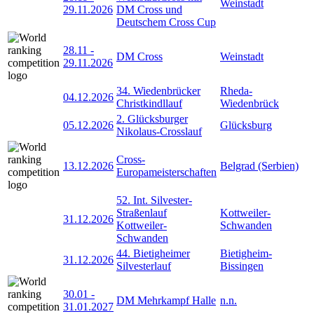
Weinstadt
29.11.2026
DM Cross und
Deutschem Cross Cup
28.11
-
DM Cross
Weinstadt
29.11.2026
34. Wiedenbrücker
Rheda-
04.12.2026
Christkindllauf
Wiedenbrück
2. Glücksburger
05.12.2026
Glücksburg
Nikolaus-Crosslauf
Cross-
13.12.2026
Belgrad (Serbien)
Europameisterschaften
52. Int. Silvester-
Straßenlauf
Kottweiler-
31.12.2026
Kottweiler-
Schwanden
Schwanden
44. Bietigheimer
Bietigheim-
31.12.2026
Silvesterlauf
Bissingen
30.01
-
DM Mehrkampf Halle
n.n.
31.01.2027