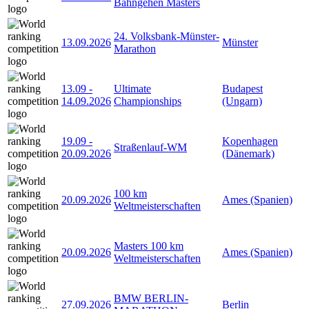
Bahngehen Masters
24. Volksbank-Münster-
13.09.2026
Münster
Marathon
13.09
-
Ultimate
Budapest
14.09.2026
Championships
(Ungarn)
19.09
-
Kopenhagen
Straßenlauf-WM
20.09.2026
(Dänemark)
100 km
20.09.2026
Ames (Spanien)
Weltmeisterschaften
Masters 100 km
20.09.2026
Ames (Spanien)
Weltmeisterschaften
BMW BERLIN-
27.09.2026
Berlin