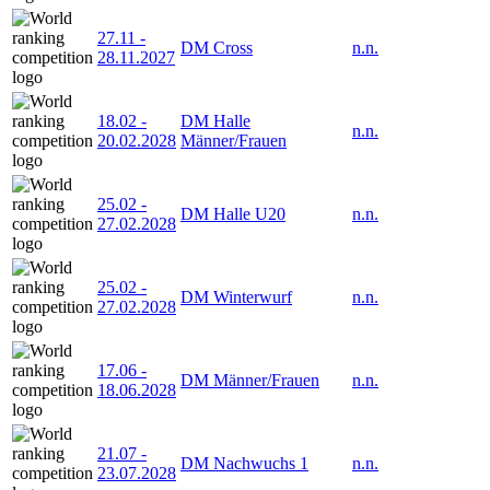
27.11
-
DM Cross
n.n.
28.11.2027
18.02
-
DM Halle
n.n.
20.02.2028
Männer/Frauen
25.02
-
DM Halle U20
n.n.
27.02.2028
25.02
-
DM Winterwurf
n.n.
27.02.2028
17.06
-
DM Männer/Frauen
n.n.
18.06.2028
21.07
-
DM Nachwuchs 1
n.n.
23.07.2028