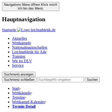
Navigations Menu öffnen
Klick mich!
Ich bin das Menü.
Hauptnavigation
Startseite
Aktuelles
Wettkämpfe
Nationalmannschaften
Leichtathletik für Alle
Training
Wir im DLV
Service
Suchmenü anzeigen
Suchmenü schließen
Suchen
Start
›
Wettkämpfe
›
Termine
›
Wettkampf-Kalender
›
Termin Detail