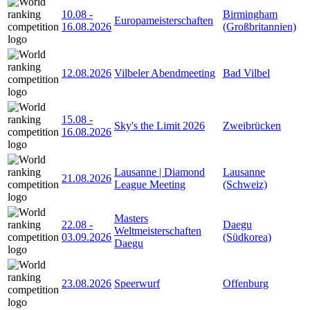
10.08
-
Birmingham
Europameisterschaften
16.08.2026
(Großbritannien)
12.08.2026
Vilbeler Abendmeeting
Bad Vilbel
15.08
-
Sky's the Limit 2026
Zweibrücken
16.08.2026
Lausanne | Diamond
Lausanne
21.08.2026
League Meeting
(Schweiz)
Masters
22.08
-
Daegu
Weltmeisterschaften
03.09.2026
(Südkorea)
Daegu
23.08.2026
Speerwurf
Offenburg