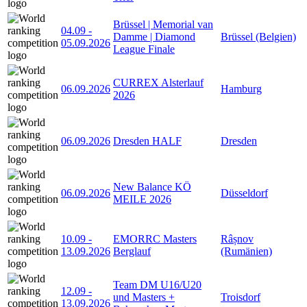
Brüssel | Memorial van
04.09
-
Damme | Diamond
Brüssel (Belgien)
05.09.2026
League Finale
CURREX Alsterlauf
06.09.2026
Hamburg
2026
06.09.2026
Dresden HALF
Dresden
New Balance KÖ
06.09.2026
Düsseldorf
MEILE 2026
10.09
-
EMORRC Masters
Râșnov
13.09.2026
Berglauf
(Rumänien)
Team DM U16/U20
12.09
-
und Masters +
Troisdorf
13.09.2026