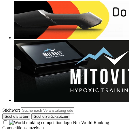
Stichwort
Suche starten
Suche zurücksetzen
Nur World Ranking
Competitions anzeigen