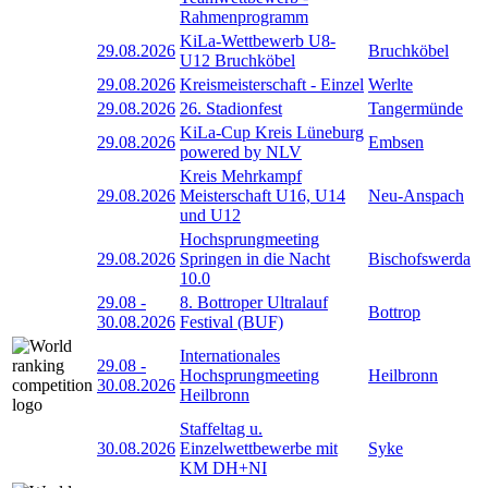
Rahmenprogramm
KiLa-Wettbewerb U8-
29.08.2026
Bruchköbel
U12 Bruchköbel
29.08.2026
Kreismeisterschaft - Einzel
Werlte
29.08.2026
26. Stadionfest
Tangermünde
KiLa-Cup Kreis Lüneburg
29.08.2026
Embsen
powered by NLV
Kreis Mehrkampf
29.08.2026
Meisterschaft U16, U14
Neu-Anspach
und U12
Hochsprungmeeting
29.08.2026
Springen in die Nacht
Bischofswerda
10.0
29.08
-
8. Bottroper Ultralauf
Bottrop
30.08.2026
Festival (BUF)
Internationales
29.08
-
Hochsprungmeeting
Heilbronn
30.08.2026
Heilbronn
Staffeltag u.
30.08.2026
Einzelwettbewerbe mit
Syke
KM DH+NI