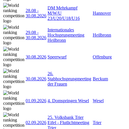
DM Mehrkampf
28.08
-
M/W/U
Hannover
30.08.2026
23/U20/U18/U16
Internationales
29.08
-
Hochsprungmeeting
Heilbronn
30.08.2026
Heilbronn
30.08.2026
Speerwurf
Offenburg
26.
30.08.2026
Stabhochsprungmeeting
Beckum
der Frauen
01.09.2026
4. Domspringen Wesel
Wesel
25. Volksbank Trier
02.09.2026
Eifel - Flutlichtmeeting
Trier
Trier