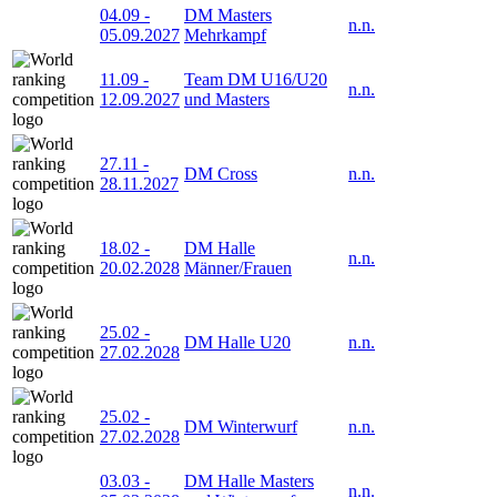
04.09
-
DM Masters
n.n.
05.09.2027
Mehrkampf
11.09
-
Team DM U16/U20
n.n.
12.09.2027
und Masters
27.11
-
DM Cross
n.n.
28.11.2027
18.02
-
DM Halle
n.n.
20.02.2028
Männer/Frauen
25.02
-
DM Halle U20
n.n.
27.02.2028
25.02
-
DM Winterwurf
n.n.
27.02.2028
03.03
-
DM Halle Masters
n.n.