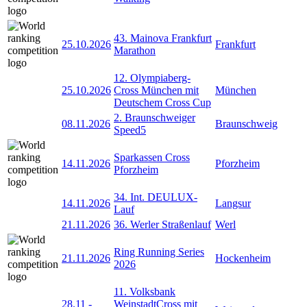
43. Mainova Frankfurt
25.10.2026
Frankfurt
Marathon
12. Olympiaberg-
25.10.2026
Cross München mit
München
Deutschem Cross Cup
2. Braunschweiger
08.11.2026
Braunschweig
Speed5
Sparkassen Cross
14.11.2026
Pforzheim
Pforzheim
34. Int. DEULUX-
14.11.2026
Langsur
Lauf
21.11.2026
36. Werler Straßenlauf
Werl
Ring Running Series
21.11.2026
Hockenheim
2026
11. Volksbank
28.11
-
WeinstadtCross mit