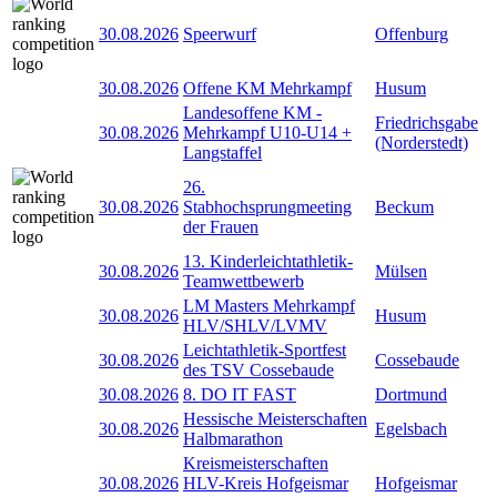
30.08.2026
Speerwurf
Offenburg
30.08.2026
Offene KM Mehrkampf
Husum
Landesoffene KM -
Friedrichsgabe
30.08.2026
Mehrkampf U10-U14 +
(Norderstedt)
Langstaffel
26.
30.08.2026
Stabhochsprungmeeting
Beckum
der Frauen
13. Kinderleichtathletik-
30.08.2026
Mülsen
Teamwettbewerb
LM Masters Mehrkampf
30.08.2026
Husum
HLV/SHLV/LVMV
Leichtathletik-Sportfest
30.08.2026
Cossebaude
des TSV Cossebaude
30.08.2026
8. DO IT FAST
Dortmund
Hessische Meisterschaften
30.08.2026
Egelsbach
Halbmarathon
Kreismeisterschaften
30.08.2026
HLV-Kreis Hofgeismar
Hofgeismar