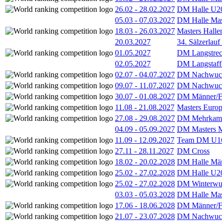
26.02
-
28.02.2027
DM Halle U2
05.03
-
07.03.2027
DM Halle Mas
18.03
-
26.03.2027
Masters Hall
20.03.2027
34. Sälzerlauf
01.05.2027
DM Langstrec
02.05.2027
DM Langstaff
02.07
-
04.07.2027
DM Nachwuc
09.07
-
11.07.2027
DM Nachwuc
30.07
-
01.08.2027
DM Männer/F
11.08
-
21.08.2027
Masters Europ
27.08
-
29.08.2027
DM Mehrkamp
04.09
-
05.09.2027
DM Masters 
11.09
-
12.09.2027
Team DM U16
27.11
-
28.11.2027
DM Cross
18.02
-
20.02.2028
DM Halle Män
25.02
-
27.02.2028
DM Halle U2
25.02
-
27.02.2028
DM Winterwu
03.03
-
05.03.2028
DM Halle Mas
17.06
-
18.06.2028
DM Männer/F
21.07
-
23.07.2028
DM Nachwuc