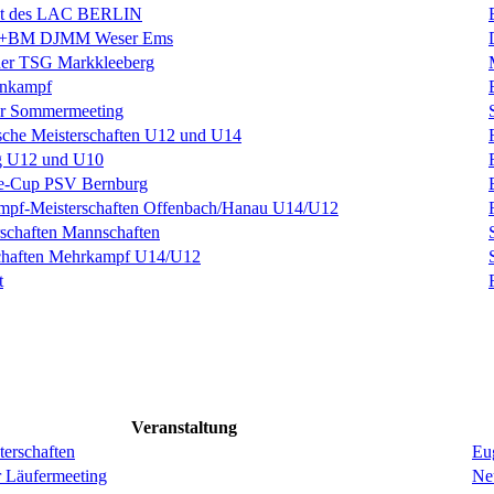
est des LAC BERLIN
BM DJMM Weser Ems
 der TSG Markkleeberg
hnkampf
r Sommermeeting
sche Meisterschaften U12 und U14
g U12 und U10
ke-Cup PSV Bernburg
mpf-Meisterschaften Offenbach/Hanau U14/U12
schaften Mannschaften
schaften Mehrkampf U14/U12
t
Veranstaltung
erschaften
Eug
r Läufermeeting
Ne