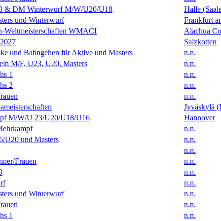
0 & DM Winterwurf M/W/U20/U18
Halle (Saal
ters und Winterwurf
Frankfurt 
en-Weltmeisterschaften WMACI
Alachua Cou
 2027
Salzkotten
ke und Bahngehen für Aktive und Masters
n.n.
eln M/F, U23, U20, Masters
n.n.
hs 1
n.n.
hs 2
n.n.
rauen
n.n.
ameisterschaften
Jyväskylä (
f M/W/U 23/U20/U18/U16
Hannover
Mehrkampf
n.n.
/U20 und Masters
n.n.
n.n.
ner/Frauen
n.n.
0
n.n.
rf
n.n.
ters und Winterwurf
n.n.
rauen
n.n.
hs 1
n.n.