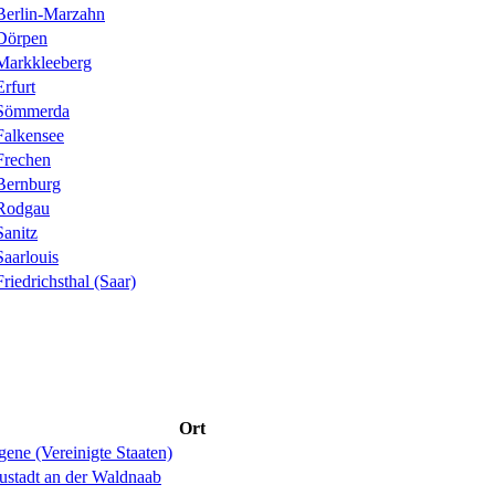
Berlin-Marzahn
Dörpen
Markkleeberg
Erfurt
Sömmerda
Falkensee
Frechen
Bernburg
Rodgau
Sanitz
Saarlouis
Friedrichsthal (Saar)
Ort
ene (Vereinigte Staaten)
ustadt an der Waldnaab