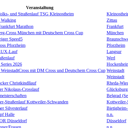
Veranstaltung
Volks- und Straßenlauf TSG Kleinostheim
Kleinosthe
 Walking
Zittau
rankfurt Marathon
Frankfurt
erg-Cross München mit Deutschem Cross Cup
München
eiger Speed5
Braunschw
oss Pforzheim
Pforzheim
ULUX-Lauf
Langsur
aßenlauf
Werl
Series 2026
Hockenhei
k WeinstadtCross mit DM Cross und Deutschem Cross Cup
Weinstadt
Weinstadt
cker Christkindllauf
Rheda-Wie
er Nikolaus-Crosslauf
Glücksburg
eisterschaften
Belgrad (Se
ster-Straßenlauf Kottweiler-Schwanden
Kottweiler
er Silvesterlauf
Bietigheim-
f Halle
n.n.
R Düsseldorf
Düsseldorf
ner/Frauen
n.n.