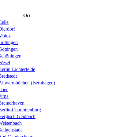
Ort
Celle
Dierdorf
Mainz
Göttingen
Göttingen
Schöningen
Wesel
Berlin-Lichterfelde
Bredstedt
Altwarmbüchen (Isernhagen)
Trier
Pirna
Bremerhaven
Berlin-Charlottenburg
Bergisch Gladbach
Weisenbach
Seligenstadt
Bad Gandersheim