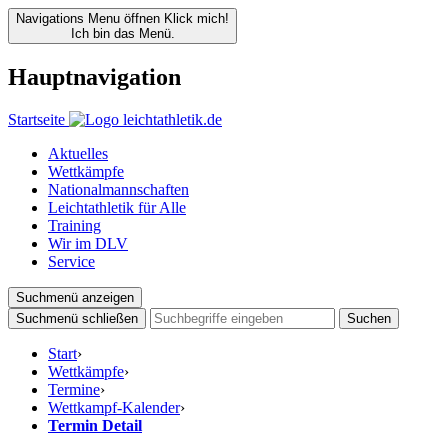
Navigations Menu öffnen
Klick mich!
Ich bin das Menü.
Hauptnavigation
Startseite
Aktuelles
Wettkämpfe
Nationalmannschaften
Leichtathletik für Alle
Training
Wir im DLV
Service
Suchmenü anzeigen
Suchmenü schließen
Suchen
Start
›
Wettkämpfe
›
Termine
›
Wettkampf-Kalender
›
Termin Detail