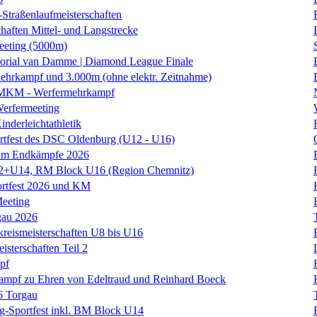
traßenlaufmeisterschaften
haften Mittel- und Langstrecke
eting (5000m)
orial van Damme | Diamond League Finale
hrkampf und 3.000m (ohne elektr. Zeitnahme)
 MKM - Werfermehrkampf
erfermeeting
nderleichtathletik
rtfest des DSC Oldenburg (U12 - U16)
am Endkämpfe 2026
+U14, RM Block U16 (Region Chemnitz)
ortfest 2026 und KM
eeting
gau 2026
kreismeisterschaften U8 bis U16
isterschaften Teil 2
pf
kampf zu Ehren von Edeltraud und Reinhard Boeck
6 Torgau
rig-Sportfest inkl. BM Block U14