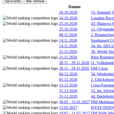
Top-Events
Alle Termine
Datum
18.10.2026
15. Spannrit 
24.10.2026
Lusatian Race
25.10.2026
43. Mainova F
25.10.2026
12. Olympiab
08.11.2026
2. Braunschw
14.11.2026
Sparkassen Cr
14.11.2026
34. Int. DE
21.11.2026
36. Werler Str
21.11.2026
Ring Running 
28.11
-
29.11.2026
11. Volksban
28.11
-
29.11.2026
DM Cross
04.12.2026
34. Wiedenbrü
05.12.2026
2. Glücksburg
13.12.2026
Cross-Europam
31.12.2026
52. Int. Silve
31.12.2026
44. Bietigheim
30.01
-
31.01.2027
DM Mehrkamp
13.02.2027
ISTAF INDOO
19.02
-
21.02.2027
DM Halle Män