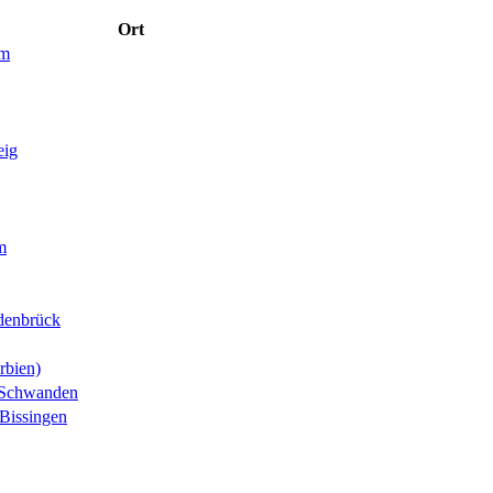
Ort
im
eig
m
denbrück
rbien)
-Schwanden
Bissingen