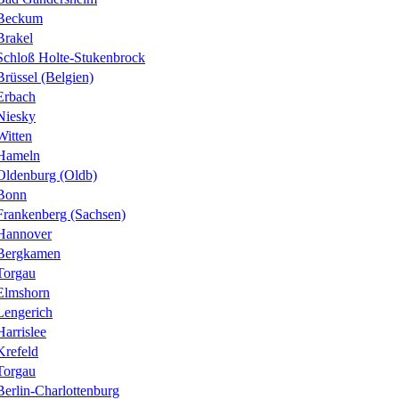
Beckum
Brakel
Schloß Holte-Stukenbrock
Brüssel (Belgien)
Erbach
Niesky
Witten
Hameln
Oldenburg (Oldb)
Bonn
Frankenberg (Sachsen)
Hannover
Bergkamen
Torgau
Elmshorn
Lengerich
Harrislee
Krefeld
Torgau
Berlin-Charlottenburg