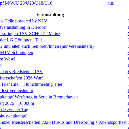
f M/W/U 23/U20/U18/U16
n.n.
Veranstaltung
is Celle powered by NLV
eranstaltung in Dierdorf
hsspringen TSV SCHOTT Mainz
 der LG Göttingen, Teil 1
und älter, auch Senioren/Innen (nur vereinsintern)
s MTV Schöningen
en Wesel
t
nd des Bredstedter TSV
isterschaften 2026 Wurf
Trier Eifel - Flutlichtmeeting Trier
fest Vereinsintern
tkampf Werfertag in Serie in Bremerhaven
ett 2026 - 10.000m
erie zweiter Tag
skuswettkampf
Einzel-Meisterschaften 2026 Diskus und Dreisprung + Abendsportfest
6