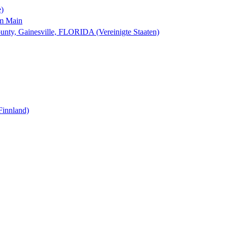
e)
am Main
nty, Gainesville, FLORIDA (Vereinigte Staaten)
Finnland)