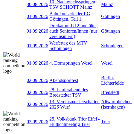
10. Nachwuchsspringen
30.08.2026
Mainz
TSV SCHOTT Mainz
Bahnlaufserie der LG
01.09.2026
Göttingen
Göttingen, Teil 1
Dreikampf U12 und älter,
01.09.2026
auch Senioren/Innen (nur
Göttingen
vereinsintern)
Werfertag des MTV
01.09.2026
Schöningen
Schöningen
01.09.2026
4. Domspringen Wesel
Wesel
Berlin-
02.09.2026
Abendsportfest
Lichterfelde
28. Läuferabend des
02.09.2026
Bredstedt
Bredstedter TSV
13. Vereinsmeisterschaften
Altwarmbüchen
02.09.2026
2026 Wurf
(Isernhagen)
25. Volksbank Trier Eifel -
02.09.2026
Trier
Flutlichtmeeting Trier