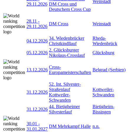
Weinstadt
29.11.2026
DM Cross und
Deutschem Cross Cup
28.11
-
DM Cross
Weinstadt
29.11.2026
34. Wiedenbrücker
Rheda-
04.12.2026
Christkindllauf
Wiedenbrück
2. Glücksburger
05.12.2026
Glücksburg
Nikolaus-Crosslauf
Cross-
13.12.2026
Belgrad (Serbien)
Europameisterschaften
52. Int. Silvester-
Straßenlauf
Kottweiler-
31.12.2026
Kottweiler-
Schwanden
Schwanden
44. Bietigheimer
Bietigheim-
31.12.2026
Silvesterlauf
Bissingen
30.01
-
DM Mehrkampf Halle
n.n.
31.01.2027