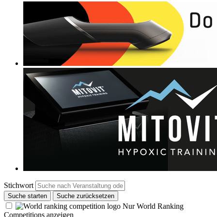
Stichwort
Suche starten
Suche zurücksetzen
Nur World Ranking
Competitions anzeigen