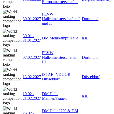
Europameisterschaften
FLVW
30.01.2027
Hallenmeisterschaften I
Dortmund
und II
30.01
-
DM Mehrkampf Halle
n.n.
31.01.2027
FLVW
07.02.2027
Hallenmeisterschaften
Dortmund
III
ISTAF INDOOR
13.02.2027
Düsseldorf
Düsseldorf
19.02
-
DM Halle
n.n.
21.02.2027
Männer/Frauen
DM Halle U20 & DM
26.02
-