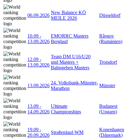
New Balance KÖ
06.09.2026
Düsseldorf
MEILE 2026
10.09
-
EMORRC Masters
Râșnov
13.09.2026
Berglauf
(Rumänien)
Team DM U16/U20
12.09
-
und Masters +
Troisdorf
13.09.2026
Bahngehen Masters
24. Volksbank-Münster-
13.09.2026
Münster
Marathon
13.09
-
Ultimate
Budapest
14.09.2026
Championships
(Ungarn)
19.09
-
Kopenhagen
Straßenlauf-WM
20.09.2026
(Dänemark)