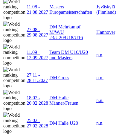
11.08
-
Masters
Jyväskylä
21.08.2027
Europameisterschaften
(Finnland)
DM Mehrkampf
27.08
-
M/W/U
Hannover
29.08.2027
23/U20/U18/U16
11.09
-
Team DM U16/U20
n.n.
12.09.2027
und Masters
27.11
-
DM Cross
n.n.
28.11.2027
18.02
-
DM Halle
n.n.
20.02.2028
Männer/Frauen
25.02
-
DM Halle U20
n.n.
27.02.2028