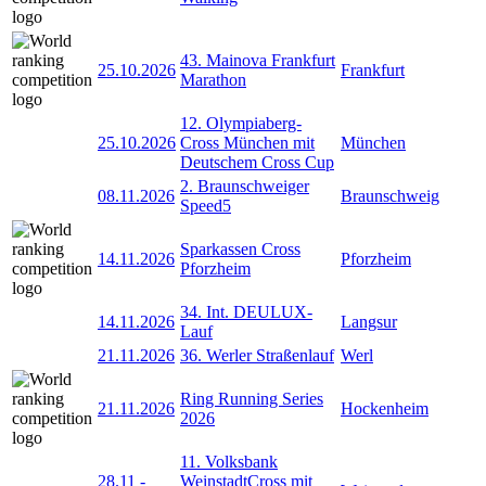
43. Mainova Frankfurt
25.10.2026
Frankfurt
Marathon
12. Olympiaberg-
25.10.2026
Cross München mit
München
Deutschem Cross Cup
2. Braunschweiger
08.11.2026
Braunschweig
Speed5
Sparkassen Cross
14.11.2026
Pforzheim
Pforzheim
34. Int. DEULUX-
14.11.2026
Langsur
Lauf
21.11.2026
36. Werler Straßenlauf
Werl
Ring Running Series
21.11.2026
Hockenheim
2026
11. Volksbank
28.11
-
WeinstadtCross mit