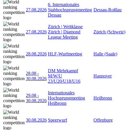
6. Internationales
27.08.2026
Stabhochsprungmeeting
Dessau-Roßlau
Dessau
Zürich | Weltklasse
27.08.2026
Zürich | Diamond
Zürich (Schweiz)
League Meeting
28.08.2026
HLF-Wurfmeeting
Halle (Saale)
DM Mehrkampf
28.08
-
M/W/U
Hannover
30.08.2026
23/U20/U18/U16
Internationales
29.08
-
Hochsprungmeeting
Heilbronn
30.08.2026
Heilbronn
30.08.2026
Speerwurf
Offenburg