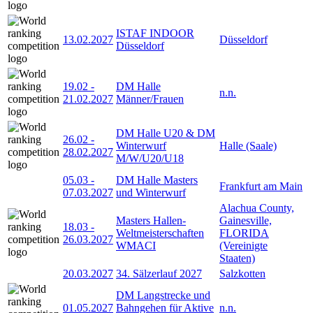
ISTAF INDOOR
13.02.2027
Düsseldorf
Düsseldorf
19.02
-
DM Halle
n.n.
21.02.2027
Männer/Frauen
DM Halle U20 & DM
26.02
-
Winterwurf
Halle (Saale)
28.02.2027
M/W/U20/U18
05.03
-
DM Halle Masters
Frankfurt am Main
07.03.2027
und Winterwurf
Alachua County,
Masters Hallen-
Gainesville,
18.03
-
Weltmeisterschaften
FLORIDA
26.03.2027
WMACI
(Vereinigte
Staaten)
20.03.2027
34. Sälzerlauf 2027
Salzkotten
DM Langstrecke und
01.05.2027
Bahngehen für Aktive
n.n.