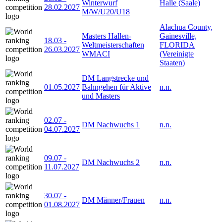
Winterwurf
Halle (Saale)
28.02.2027
M/W/U20/U18
Alachua County,
Masters Hallen-
Gainesville,
18.03
-
Weltmeisterschaften
FLORIDA
26.03.2027
WMACI
(Vereinigte
Staaten)
DM Langstrecke und
01.05.2027
Bahngehen für Aktive
n.n.
und Masters
02.07
-
DM Nachwuchs 1
n.n.
04.07.2027
09.07
-
DM Nachwuchs 2
n.n.
11.07.2027
30.07
-
DM Männer/Frauen
n.n.
01.08.2027