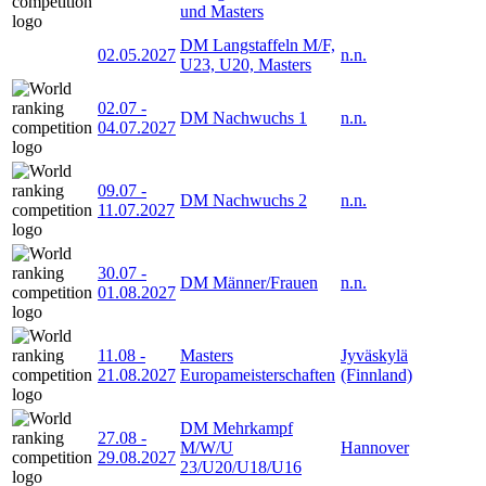
und Masters
DM Langstaffeln M/F,
02.05.2027
n.n.
U23, U20, Masters
02.07
-
DM Nachwuchs 1
n.n.
04.07.2027
09.07
-
DM Nachwuchs 2
n.n.
11.07.2027
30.07
-
DM Männer/Frauen
n.n.
01.08.2027
11.08
-
Masters
Jyväskylä
21.08.2027
Europameisterschaften
(Finnland)
DM Mehrkampf
27.08
-
M/W/U
Hannover
29.08.2027
23/U20/U18/U16