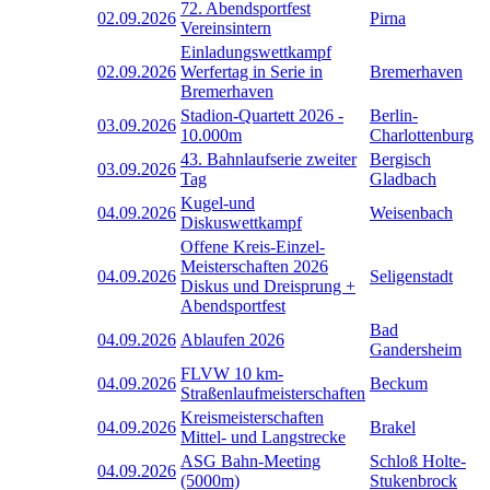
72. Abendsportfest
02.09.2026
Pirna
Vereinsintern
Einladungswettkampf
02.09.2026
Werfertag in Serie in
Bremerhaven
Bremerhaven
Stadion-Quartett 2026 -
Berlin-
03.09.2026
10.000m
Charlottenburg
43. Bahnlaufserie zweiter
Bergisch
03.09.2026
Tag
Gladbach
Kugel-und
04.09.2026
Weisenbach
Diskuswettkampf
Offene Kreis-Einzel-
Meisterschaften 2026
04.09.2026
Seligenstadt
Diskus und Dreisprung +
Abendsportfest
Bad
04.09.2026
Ablaufen 2026
Gandersheim
FLVW 10 km-
04.09.2026
Beckum
Straßenlaufmeisterschaften
Kreismeisterschaften
04.09.2026
Brakel
Mittel- und Langstrecke
ASG Bahn-Meeting
Schloß Holte-
04.09.2026
(5000m)
Stukenbrock