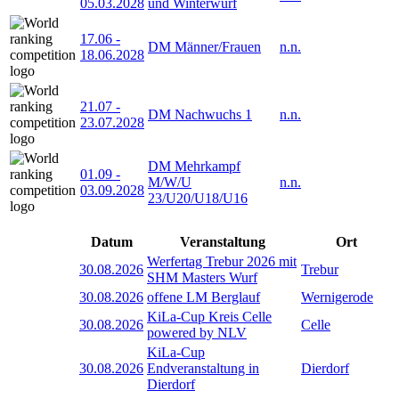
05.03.2028
und Winterwurf
17.06
-
DM Männer/Frauen
n.n.
18.06.2028
21.07
-
DM Nachwuchs 1
n.n.
23.07.2028
DM Mehrkampf
01.09
-
M/W/U
n.n.
03.09.2028
23/U20/U18/U16
Datum
Veranstaltung
Ort
Werfertag Trebur 2026 mit
30.08.2026
Trebur
SHM Masters Wurf
30.08.2026
offene LM Berglauf
Wernigerode
KiLa-Cup Kreis Celle
30.08.2026
Celle
powered by NLV
KiLa-Cup
30.08.2026
Endveranstaltung in
Dierdorf
Dierdorf