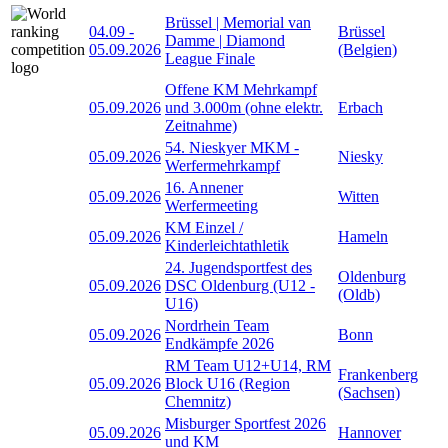
Brüssel | Memorial van
04.09
-
Brüssel
Damme | Diamond
05.09.2026
(Belgien)
League Finale
Offene KM Mehrkampf
05.09.2026
und 3.000m (ohne elektr.
Erbach
Zeitnahme)
54. Nieskyer MKM -
05.09.2026
Niesky
Werfermehrkampf
16. Annener
05.09.2026
Witten
Werfermeeting
KM Einzel /
05.09.2026
Hameln
Kinderleichtathletik
24. Jugendsportfest des
Oldenburg
05.09.2026
DSC Oldenburg (U12 -
(Oldb)
U16)
Nordrhein Team
05.09.2026
Bonn
Endkämpfe 2026
RM Team U12+U14, RM
Frankenberg
05.09.2026
Block U16 (Region
(Sachsen)
Chemnitz)
Misburger Sportfest 2026
05.09.2026
Hannover
und KM