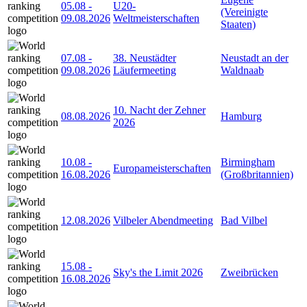
05.08
-
U20-
(Vereinigte
09.08.2026
Weltmeisterschaften
Staaten)
07.08
-
38. Neustädter
Neustadt an der
09.08.2026
Läufermeeting
Waldnaab
10. Nacht der Zehner
08.08.2026
Hamburg
2026
10.08
-
Birmingham
Europameisterschaften
16.08.2026
(Großbritannien)
12.08.2026
Vilbeler Abendmeeting
Bad Vilbel
15.08
-
Sky's the Limit 2026
Zweibrücken
16.08.2026