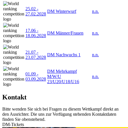
25.02
-
DM Winterwurf
n.n.
27.02.2028
17.06
-
DM Männer/Frauen
n.n.
18.06.2028
21.07
-
DM Nachwuchs 1
n.n.
23.07.2028
DM Mehrkampf
01.09
-
M/W/U
n.n.
03.09.2028
23/U20/U18/U16
Kontakt
Bitte wenden Sie sich bei Fragen zu diesem Wettkampf direkt an
den Ausrichter. Die uns zur Verfügung stehenden Kontaktdaten
finden Sie obenstehend.
DM-Tickets