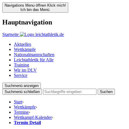
Navigations Menu öffnen
Klick mich!
Ich bin das Menü.
Hauptnavigation
Startseite
Aktuelles
Wettkämpfe
Nationalmannschaften
Leichtathletik für Alle
Training
Wir im DLV
Service
Suchmenü anzeigen
Suchmenü schließen
Suchen
Start
›
Wettkämpfe
›
Termine
›
Wettkampf-Kalender
›
Termin Detail