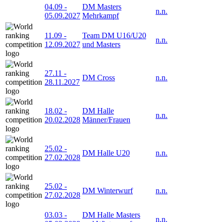
04.09
-
DM Masters
n.n.
05.09.2027
Mehrkampf
11.09
-
Team DM U16/U20
n.n.
12.09.2027
und Masters
27.11
-
DM Cross
n.n.
28.11.2027
18.02
-
DM Halle
n.n.
20.02.2028
Männer/Frauen
25.02
-
DM Halle U20
n.n.
27.02.2028
25.02
-
DM Winterwurf
n.n.
27.02.2028
03.03
-
DM Halle Masters
n.n.