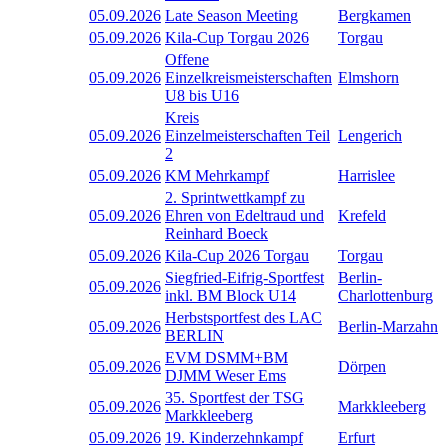
05.09.2026
Late Season Meeting
Bergkamen
05.09.2026
Kila-Cup Torgau 2026
Torgau
Offene
05.09.2026
Einzelkreismeisterschaften
Elmshorn
U8 bis U16
Kreis
05.09.2026
Einzelmeisterschaften Teil
Lengerich
2
05.09.2026
KM Mehrkampf
Harrislee
2. Sprintwettkampf zu
05.09.2026
Ehren von Edeltraud und
Krefeld
Reinhard Boeck
05.09.2026
Kila-Cup 2026 Torgau
Torgau
Siegfried-Eifrig-Sportfest
Berlin-
05.09.2026
inkl. BM Block U14
Charlottenburg
Herbstsportfest des LAC
05.09.2026
Berlin-Marzahn
BERLIN
EVM DSMM+BM
05.09.2026
Dörpen
DJMM Weser Ems
35. Sportfest der TSG
05.09.2026
Markkleeberg
Markkleeberg
05.09.2026
19. Kinderzehnkampf
Erfurt