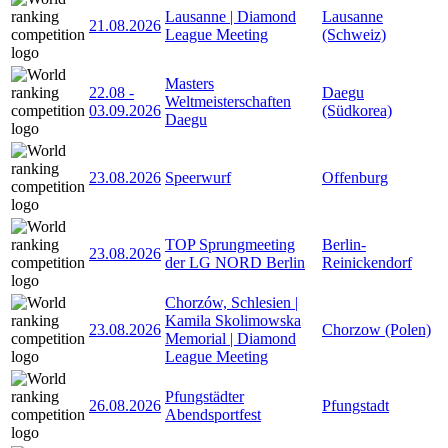
Lausanne | Diamond
Lausanne
21.08.2026
League Meeting
(Schweiz)
Masters
22.08
-
Daegu
Weltmeisterschaften
03.09.2026
(Südkorea)
Daegu
23.08.2026
Speerwurf
Offenburg
TOP Sprungmeeting
Berlin-
23.08.2026
der LG NORD Berlin
Reinickendorf
Chorzów, Schlesien |
Kamila Skolimowska
23.08.2026
Chorzow (Polen)
Memorial | Diamond
League Meeting
Pfungstädter
26.08.2026
Pfungstadt
Abendsportfest