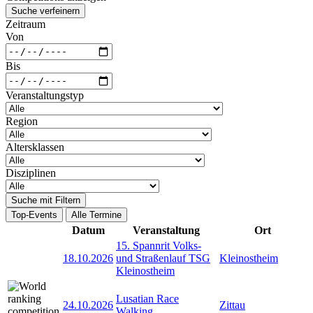
Suche verfeinern
Zeitraum
Von
Bis
Veranstaltungstyp
Region
Altersklassen
Disziplinen
Suche mit Filtern
Top-Events
Alle Termine
Datum
Veranstaltung
Ort
15. Spannrit Volks-
18.10.2026
und Straßenlauf TSG
Kleinostheim
Kleinostheim
Lusatian Race
24.10.2026
Zittau
Walking