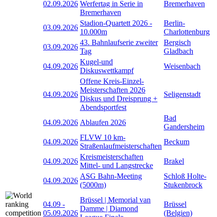
02.09.2026
Werfertag in Serie in
Bremerhaven
Bremerhaven
Stadion-Quartett 2026 -
Berlin-
03.09.2026
10.000m
Charlottenburg
43. Bahnlaufserie zweiter
Bergisch
03.09.2026
Tag
Gladbach
Kugel-und
04.09.2026
Weisenbach
Diskuswettkampf
Offene Kreis-Einzel-
Meisterschaften 2026
04.09.2026
Seligenstadt
Diskus und Dreisprung +
Abendsportfest
Bad
04.09.2026
Ablaufen 2026
Gandersheim
FLVW 10 km-
04.09.2026
Beckum
Straßenlaufmeisterschaften
Kreismeisterschaften
04.09.2026
Brakel
Mittel- und Langstrecke
ASG Bahn-Meeting
Schloß Holte-
04.09.2026
(5000m)
Stukenbrock
Brüssel | Memorial van
04.09
-
Brüssel
Damme | Diamond
05.09.2026
(Belgien)