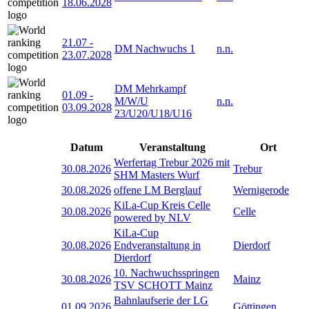
18.06.2028
21.07
-
DM Nachwuchs 1
n.n.
23.07.2028
DM Mehrkampf
01.09
-
M/W/U
n.n.
03.09.2028
23/U20/U18/U16
Datum
Veranstaltung
Ort
Werfertag Trebur 2026 mit
30.08.2026
Trebur
SHM Masters Wurf
30.08.2026
offene LM Berglauf
Wernigerode
KiLa-Cup Kreis Celle
30.08.2026
Celle
powered by NLV
KiLa-Cup
30.08.2026
Endveranstaltung in
Dierdorf
Dierdorf
10. Nachwuchsspringen
30.08.2026
Mainz
TSV SCHOTT Mainz
Bahnlaufserie der LG
01.09.2026
Göttingen