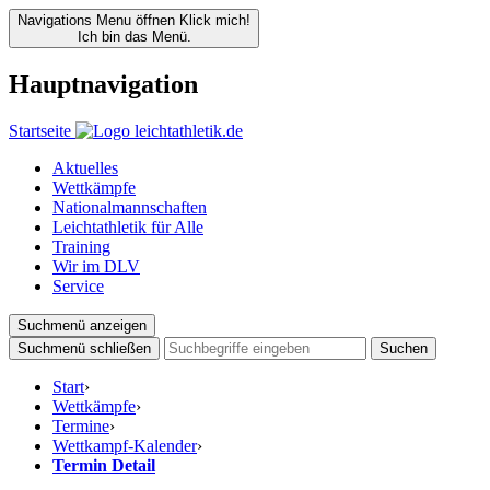
Navigations Menu öffnen
Klick mich!
Ich bin das Menü.
Hauptnavigation
Startseite
Aktuelles
Wettkämpfe
Nationalmannschaften
Leichtathletik für Alle
Training
Wir im DLV
Service
Suchmenü anzeigen
Suchmenü schließen
Suchen
Start
›
Wettkämpfe
›
Termine
›
Wettkampf-Kalender
›
Termin Detail