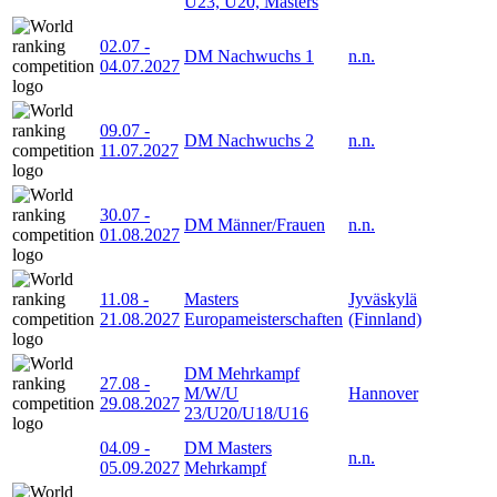
U23, U20, Masters
02.07
-
DM Nachwuchs 1
n.n.
04.07.2027
09.07
-
DM Nachwuchs 2
n.n.
11.07.2027
30.07
-
DM Männer/Frauen
n.n.
01.08.2027
11.08
-
Masters
Jyväskylä
21.08.2027
Europameisterschaften
(Finnland)
DM Mehrkampf
27.08
-
M/W/U
Hannover
29.08.2027
23/U20/U18/U16
04.09
-
DM Masters
n.n.
05.09.2027
Mehrkampf