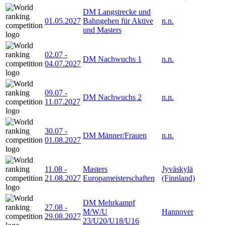
DM Langstrecke und
01.05.2027
Bahngehen für Aktive
n.n.
und Masters
02.07
-
DM Nachwuchs 1
n.n.
04.07.2027
09.07
-
DM Nachwuchs 2
n.n.
11.07.2027
30.07
-
DM Männer/Frauen
n.n.
01.08.2027
11.08
-
Masters
Jyväskylä
21.08.2027
Europameisterschaften
(Finnland)
DM Mehrkampf
27.08
-
M/W/U
Hannover
29.08.2027
23/U20/U18/U16