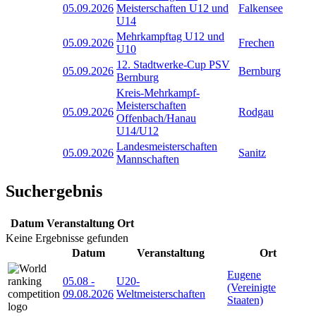
05.09.2026
Meisterschaften U12 und
Falkensee
U14
Mehrkampftag U12 und
05.09.2026
Frechen
U10
12. Stadtwerke-Cup PSV
05.09.2026
Bernburg
Bernburg
Kreis-Mehrkampf-
Meisterschaften
05.09.2026
Rodgau
Offenbach/Hanau
U14/U12
Landesmeisterschaften
05.09.2026
Sanitz
Mannschaften
Suchergebnis
Datum
Veranstaltung
Ort
Keine Ergebnisse gefunden
Datum
Veranstaltung
Ort
Eugene
05.08
-
U20-
(Vereinigte
09.08.2026
Weltmeisterschaften
Staaten)