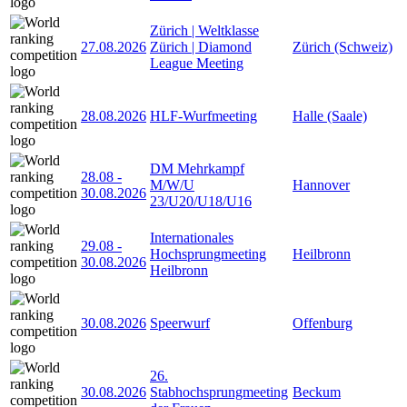
Zürich | Weltklasse
27.08.2026
Zürich | Diamond
Zürich (Schweiz)
League Meeting
28.08.2026
HLF-Wurfmeeting
Halle (Saale)
DM Mehrkampf
28.08
-
M/W/U
Hannover
30.08.2026
23/U20/U18/U16
Internationales
29.08
-
Hochsprungmeeting
Heilbronn
30.08.2026
Heilbronn
30.08.2026
Speerwurf
Offenburg
26.
30.08.2026
Stabhochsprungmeeting
Beckum