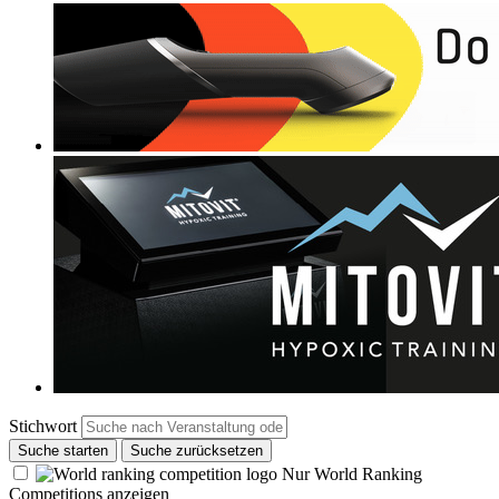
Stichwort
Suche starten
Suche zurücksetzen
Nur World Ranking
Competitions anzeigen