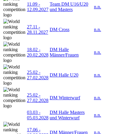
11.09
-
Team DM U16/U20
n.n.
12.09.2027
und Masters
27.11
-
DM Cross
n.n.
28.11.2027
18.02
-
DM Halle
n.n.
20.02.2028
Männer/Frauen
25.02
-
DM Halle U20
n.n.
27.02.2028
25.02
-
DM Winterwurf
n.n.
27.02.2028
03.03
-
DM Halle Masters
n.n.
05.03.2028
und Winterwurf
17.06
-
DM Männer/Frauen
n.n.