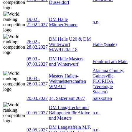
Düsseldorf
19.02
-
DM Halle
n.n.
21.02.2027
Männer/Frauen
DM Halle U20 & DM
26.02
-
Winterwurf
Halle (Saale)
28.02.2027
M/W/U20/U18
05.03
-
DM Halle Masters
Frankfurt am Main
07.03.2027
und Winterwurf
Alachua County,
Masters Hallen-
Gainesville,
18.03
-
Weltmeisterschaften
FLORIDA
26.03.2027
WMACI
(Vereinigte
Staaten)
20.03.2027
34. Sälzerlauf 2027
Salzkotten
DM Langstrecke und
01.05.2027
Bahngehen für Aktive
n.n.
und Masters
DM Langstaffeln M/F,
02.05.2027
n.n.