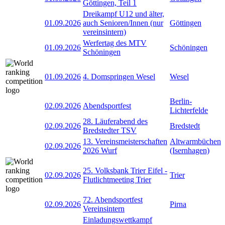
Göttingen, Teil 1
Dreikampf U12 und älter,
01.09.2026
auch Senioren/Innen (nur
Göttingen
vereinsintern)
Werfertag des MTV
01.09.2026
Schöningen
Schöningen
01.09.2026
4. Domspringen Wesel
Wesel
Berlin-
02.09.2026
Abendsportfest
Lichterfelde
28. Läuferabend des
02.09.2026
Bredstedt
Bredstedter TSV
13. Vereinsmeisterschaften
Altwarmbüchen
02.09.2026
2026 Wurf
(Isernhagen)
25. Volksbank Trier Eifel -
02.09.2026
Trier
Flutlichtmeeting Trier
72. Abendsportfest
02.09.2026
Pirna
Vereinsintern
Einladungswettkampf