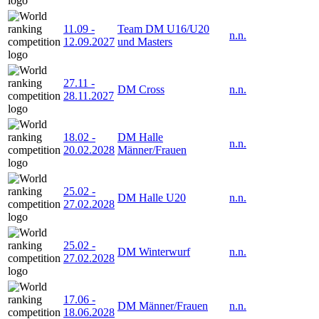
11.09
-
Team DM U16/U20
n.n.
12.09.2027
und Masters
27.11
-
DM Cross
n.n.
28.11.2027
18.02
-
DM Halle
n.n.
20.02.2028
Männer/Frauen
25.02
-
DM Halle U20
n.n.
27.02.2028
25.02
-
DM Winterwurf
n.n.
27.02.2028
17.06
-
DM Männer/Frauen
n.n.
18.06.2028