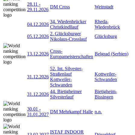
28.11
-
DM Cross
Weinstadt
29.11.2026
34. Wiedenbrücker
Rheda-
04.12.2026
Christkindllauf
Wiedenbrück
2. Glücksburger
05.12.2026
Glücksburg
Nikolaus-Crosslauf
Cross-
13.12.2026
Belgrad (Serbien)
Europameisterschaften
52. Int. Silvester-
Straßenlauf
Kottweiler-
31.12.2026
Kottweiler-
Schwanden
Schwanden
44. Bietigheimer
Bietigheim-
31.12.2026
Silvesterlauf
Bissingen
30.01
-
DM Mehrkampf Halle
n.n.
31.01.2027
ISTAF INDOOR
13.02.2027
Düsseldorf