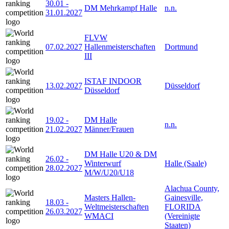
30.01
-
DM Mehrkampf Halle
n.n.
31.01.2027
FLVW
07.02.2027
Hallenmeisterschaften
Dortmund
III
ISTAF INDOOR
13.02.2027
Düsseldorf
Düsseldorf
19.02
-
DM Halle
n.n.
21.02.2027
Männer/Frauen
DM Halle U20 & DM
26.02
-
Winterwurf
Halle (Saale)
28.02.2027
M/W/U20/U18
Alachua County,
Masters Hallen-
Gainesville,
18.03
-
Weltmeisterschaften
FLORIDA
26.03.2027
WMACI
(Vereinigte
Staaten)