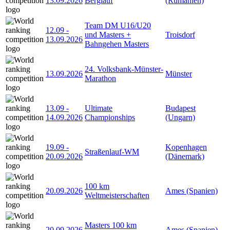
13.09.2026
Berglauf
(Rumänien)
Team DM U16/U20
12.09
-
und Masters +
Troisdorf
13.09.2026
Bahngehen Masters
24. Volksbank-Münster-
13.09.2026
Münster
Marathon
13.09
-
Ultimate
Budapest
14.09.2026
Championships
(Ungarn)
19.09
-
Kopenhagen
Straßenlauf-WM
20.09.2026
(Dänemark)
100 km
20.09.2026
Ames (Spanien)
Weltmeisterschaften
Masters 100 km
20.09.2026
Ames (Spanien)