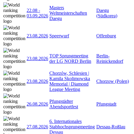
Masters
22.08
-
Daegu
Weltmeisterschaften
03.09.2026
(Südkorea)
Daegu
23.08.2026
Speerwurf
Offenburg
TOP Sprungmeeting
Berlin-
23.08.2026
der LG NORD Berlin
Reinickendorf
Chorzów, Schlesien |
Kamila Skolimowska
23.08.2026
Chorzow (Polen)
Memorial | Diamond
League Meeting
Pfungstädter
26.08.2026
Pfungstadt
Abendsportfest
6. Internationales
27.08.2026
Stabhochsprungmeeting
Dessau-Roßlau
Dessau