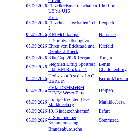
Offene
05.09.2026
Einzelkreismeisterschaften
Elmshorn
U8 bis U16
Kreis
05.09.2026
Einzelmeisterschaften Teil
Lengerich
2
05.09.2026
KM Mehrkampf
Harrislee
2. Sprintwettkampf zu
05.09.2026
Ehren von Edeltraud und
Krefeld
Reinhard Boeck
05.09.2026
Kila-Cup 2026 Torgau
Torgau
Siegfried-Eifrig-Sportfest
Berlin-
05.09.2026
inkl. BM Block U14
Charlottenburg
Herbstsportfest des LAC
05.09.2026
Berlin-Marzahn
BERLIN
EVM DSMM+BM
05.09.2026
Dörpen
DJMM Weser Ems
35. Sportfest der TSG
05.09.2026
Markkleeberg
Markkleeberg
05.09.2026
19. Kinderzehnkampf
Erfurt
3. Sömmerdaer
05.09.2026
Sömmerda
Sommermeeting
Brandenburgische