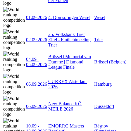
der Frauen
01.09.2026
4. Domspringen Wesel
Wesel
25. Volksbank Trier
02.09.2026
Eifel - Flutlichtmeeting
Trier
Trier
Brüssel | Memorial van
04.09
-
Damme | Diamond
Brüssel (Belgien)
05.09.2026
League Finale
CURREX Alsterlauf
06.09.2026
Hamburg
2026
New Balance KÖ
06.09.2026
Düsseldorf
MEILE 2026
10.09
-
EMORRC Masters
Râșnov