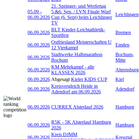
21. Springer- und Werfertag
05.09
-
5.&6. Sep. / LVN Finale Wurf
Leichlingen
06.09.2026
Cup (6. Sept) beim Leichlinger
TV
BLT Kinder-Leichtathletik-
06.09.2026
Bremen
Sportfest
Ostfriesland Meisterschaften U
06.09.2026
Emden
12 Vierkampf
Stadtwerke Halbmarathon
Bochum-
06.09.2026
Bochum
Mitte
KM Mehrkampf - alle
06.09.2026
Ahrensburg
KLASSEN 2026
06.09.2026
Abgesagt
Kieler KIDS CUP
Kiel
Kreisvergleich Heide in
06.09.2026
Adendorf
Adendorf am 06.09.2026
06.09.2026
CURREX Alsterlauf 2026
Hamburg
R5K - 5K Alsterlauf Hamburg
06.09.2026
Hamburg
2026
Kreis DJMM
06.09.2026
Kreuztal