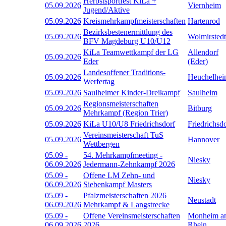
Herbstsportfest KiLa +
05.09.2026
Viernheim
Jugend/Aktive
05.09.2026
Kreismehrkampfmeisterschaften
Hartenrod
Bezirksbestenermittlung des
05.09.2026
Wolmirstedt
BFV Magdeburg U10/U12
KiLa Teamwettkampf der LG
Allendorf
05.09.2026
Eder
(Eder)
Landesoffener Traditions-
05.09.2026
Heuchelhe
Werfertag
05.09.2026
Saulheimer Kinder-Dreikampf
Saulheim
Regionsmeisterschaften
05.09.2026
Bitburg
Mehrkampf (Region Trier)
05.09.2026
KiLa U10/U8 Friedrichsdorf
Friedrichsd
Vereinsmeisterschaft TuS
05.09.2026
Hannover
Wettbergen
05.09
-
54. Mehrkampfmeeting -
Niesky
06.09.2026
Jedermann-Zehnkampf 2026
05.09
-
Offene LM Zehn- und
Niesky
06.09.2026
Siebenkampf Masters
05.09
-
Pfalzmeisterschaften 2026
Neustadt
06.09.2026
Mehrkampf & Langstrecke
05.09
-
Offene Vereinsmeisterschaften
Monheim a
06.09.2026
2026
Rhein