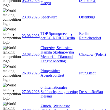
03.09.2026
(Südkorea)
Daegu
23.08.2026
Speerwurf
Offenburg
TOP Sprungmeeting
Berlin-
23.08.2026
der LG NORD Berlin
Reinickendorf
Chorzów, Schlesien |
Kamila Skolimowska
23.08.2026
Chorzow (Polen)
Memorial | Diamond
League Meeting
Pfungstädter
26.08.2026
Pfungstadt
Abendsportfest
6. Internationales
27.08.2026
Stabhochsprungmeeting
Dessau-Roßlau
Dessau
Zürich | Weltklasse