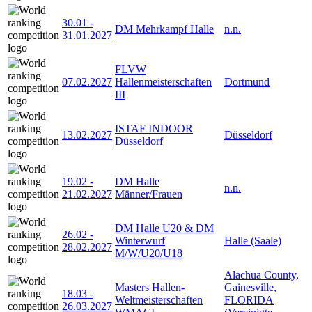
30.01
-
DM Mehrkampf Halle
n.n.
31.01.2027
FLVW
07.02.2027
Hallenmeisterschaften
Dortmund
III
ISTAF INDOOR
13.02.2027
Düsseldorf
Düsseldorf
19.02
-
DM Halle
n.n.
21.02.2027
Männer/Frauen
DM Halle U20 & DM
26.02
-
Winterwurf
Halle (Saale)
28.02.2027
M/W/U20/U18
Alachua County,
Masters Hallen-
Gainesville,
18.03
-
Weltmeisterschaften
FLORIDA
26.03.2027