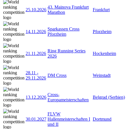
43. Mainova Frankfurt
25.10.2026
Frankfurt
Marathon
Sparkassen Cross
14.11.2026
Pforzheim
Pforzheim
Ring Running Series
21.11.2026
Hockenheim
2026
28.11
-
DM Cross
Weinstadt
29.11.2026
Cross-
13.12.2026
Belgrad (Serbien)
Europameisterschaften
FLVW
30.01.2027
Hallenmeisterschaften I
Dortmund
und II