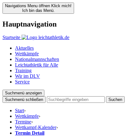
Navigations Menu öffnen
Klick mich!
Ich bin das Menü.
Hauptnavigation
Startseite
Aktuelles
Wettkämpfe
Nationalmannschaften
Leichtathletik für Alle
Training
Wir im DLV
Service
Suchmenü anzeigen
Suchmenü schließen
Suchen
Start
›
Wettkämpfe
›
Termine
›
Wettkampf-Kalender
›
Termin Detail