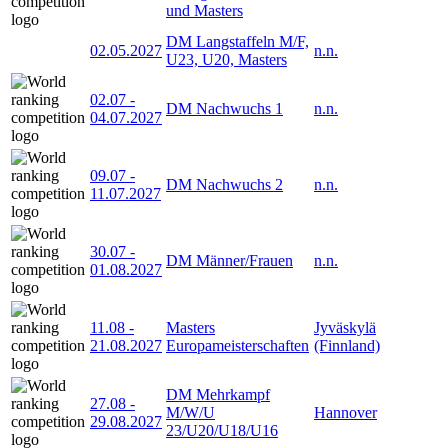
und Masters
DM Langstaffeln M/F,
02.05.2027
n.n.
U23, U20, Masters
02.07
-
DM Nachwuchs 1
n.n.
04.07.2027
09.07
-
DM Nachwuchs 2
n.n.
11.07.2027
30.07
-
DM Männer/Frauen
n.n.
01.08.2027
11.08
-
Masters
Jyväskylä
21.08.2027
Europameisterschaften
(Finnland)
DM Mehrkampf
27.08
-
M/W/U
Hannover
29.08.2027
23/U20/U18/U16