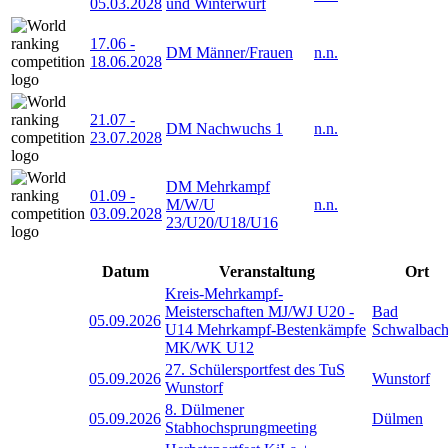
05.03.2028
und Winterwurf
17.06
-
DM Männer/Frauen
n.n.
18.06.2028
21.07
-
DM Nachwuchs 1
n.n.
23.07.2028
DM Mehrkampf
01.09
-
M/W/U
n.n.
03.09.2028
23/U20/U18/U16
Datum
Veranstaltung
Ort
Kreis-Mehrkampf-
Meisterschaften MJ/WJ U20 -
Bad
05.09.2026
U14 Mehrkampf-Bestenkämpfe
Schwalbac
MK/WK U12
27. Schülersportfest des TuS
05.09.2026
Wunstorf
Wunstorf
8. Dülmener
05.09.2026
Dülmen
Stabhochsprungmeeting