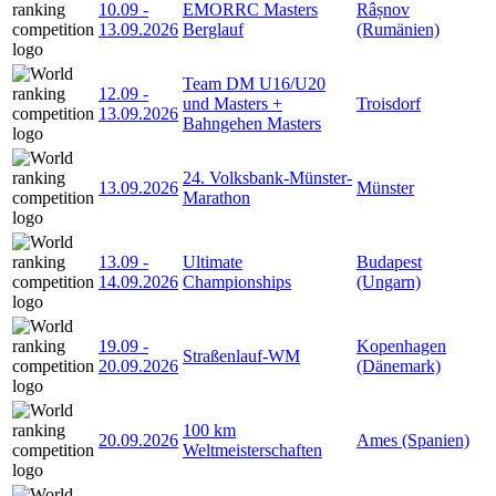
10.09
-
EMORRC Masters
Râșnov
13.09.2026
Berglauf
(Rumänien)
Team DM U16/U20
12.09
-
und Masters +
Troisdorf
13.09.2026
Bahngehen Masters
24. Volksbank-Münster-
13.09.2026
Münster
Marathon
13.09
-
Ultimate
Budapest
14.09.2026
Championships
(Ungarn)
19.09
-
Kopenhagen
Straßenlauf-WM
20.09.2026
(Dänemark)
100 km
20.09.2026
Ames (Spanien)
Weltmeisterschaften