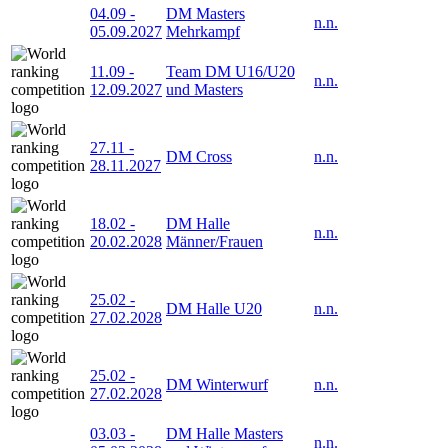
04.09
-
DM Masters
n.n.
05.09.2027
Mehrkampf
11.09
-
Team DM U16/U20
n.n.
12.09.2027
und Masters
27.11
-
DM Cross
n.n.
28.11.2027
18.02
-
DM Halle
n.n.
20.02.2028
Männer/Frauen
25.02
-
DM Halle U20
n.n.
27.02.2028
25.02
-
DM Winterwurf
n.n.
27.02.2028
03.03
-
DM Halle Masters
n.n.