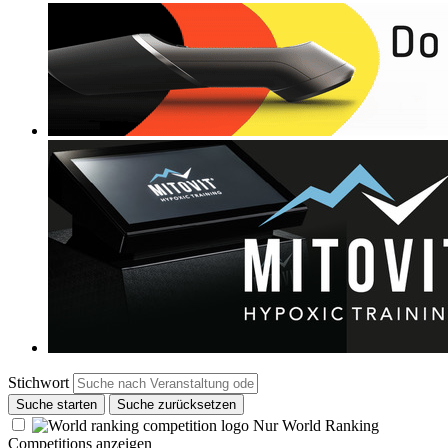
Stichwort
Suche starten
Suche zurücksetzen
Nur World Ranking
Competitions anzeigen