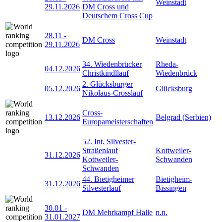
Weinstadt
29.11.2026
DM Cross und
Deutschem Cross Cup
28.11
-
DM Cross
Weinstadt
29.11.2026
34. Wiedenbrücker
Rheda-
04.12.2026
Christkindllauf
Wiedenbrück
2. Glücksburger
05.12.2026
Glücksburg
Nikolaus-Crosslauf
Cross-
13.12.2026
Belgrad (Serbien)
Europameisterschaften
52. Int. Silvester-
Straßenlauf
Kottweiler-
31.12.2026
Kottweiler-
Schwanden
Schwanden
44. Bietigheimer
Bietigheim-
31.12.2026
Silvesterlauf
Bissingen
30.01
-
DM Mehrkampf Halle
n.n.
31.01.2027