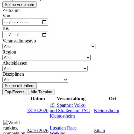
Suche verfeinern
Zeitraum
Von
Bis
Veranstaltungstyp
Region
Altersklassen
Disziplinen
Suche mit Filtern
Top-Events
Alle Termine
Datum
Veranstaltung
Ort
15. Spannrit Volks-
18.10.2026
und Straßenlauf TSG
Kleinostheim
Kleinostheim
Lusatian Race
24.10.2026
Zittau
Walking