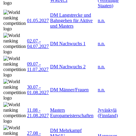
WMACI
(Vereinigte
Staaten)
DM Langstrecke und
01.05.2027
Bahngehen für Aktive
n.n.
und Masters
02.07
-
DM Nachwuchs 1
n.n.
04.07.2027
09.07
-
DM Nachwuchs 2
n.n.
11.07.2027
30.07
-
DM Männer/Frauen
n.n.
01.08.2027
11.08
-
Masters
Jyväskylä
21.08.2027
Europameisterschaften
(Finnland)
DM Mehrkampf
27.08
-
M/W/U
Hannover