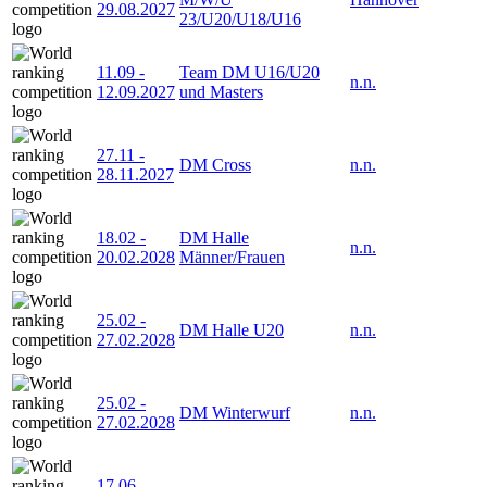
29.08.2027
23/U20/U18/U16
11.09
-
Team DM U16/U20
n.n.
12.09.2027
und Masters
27.11
-
DM Cross
n.n.
28.11.2027
18.02
-
DM Halle
n.n.
20.02.2028
Männer/Frauen
25.02
-
DM Halle U20
n.n.
27.02.2028
25.02
-
DM Winterwurf
n.n.
27.02.2028
17.06
-