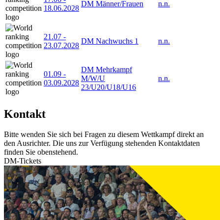
DM Männer/Frauen
n.n.
18.06.2028
21.07
-
DM Nachwuchs 1
n.n.
23.07.2028
DM Mehrkampf
01.09
-
M/W/U
n.n.
03.09.2028
23/U20/U18/U16
Kontakt
Bitte wenden Sie sich bei Fragen zu diesem Wettkampf direkt an
den Ausrichter. Die uns zur Verfügung stehenden Kontaktdaten
finden Sie obenstehend.
DM-Tickets