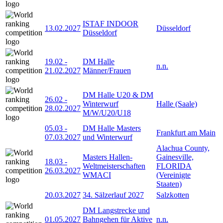
ISTAF INDOOR
13.02.2027
Düsseldorf
Düsseldorf
19.02
-
DM Halle
n.n.
21.02.2027
Männer/Frauen
DM Halle U20 & DM
26.02
-
Winterwurf
Halle (Saale)
28.02.2027
M/W/U20/U18
05.03
-
DM Halle Masters
Frankfurt am Main
07.03.2027
und Winterwurf
Alachua County,
Masters Hallen-
Gainesville,
18.03
-
Weltmeisterschaften
FLORIDA
26.03.2027
WMACI
(Vereinigte
Staaten)
20.03.2027
34. Sälzerlauf 2027
Salzkotten
DM Langstrecke und
01.05.2027
Bahngehen für Aktive
n.n.