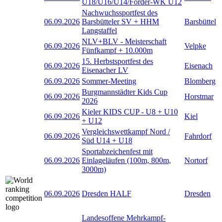
U18/U16/U14/Förder-WK U12
Nachwuchssportfest des
06.09.2026
Barsbütteler SV + HHM
Barsbüttel
Langstaffel
NLV+BLV - Meisterschaft
06.09.2026
Velpke
Fünfkampf + 10.000m
15. Herbstsportfest des
06.09.2026
Eisenach
Eisenacher LV
06.09.2026
Sommer-Meeting
Blomberg
Burgmannstädter Kids Cup
06.09.2026
Horstmar
2026
Kieler KIDS CUP - U8 + U10
06.09.2026
Kiel
+ U12
Vergleichswettkampf Nord /
06.09.2026
Fahrdorf
Süd U14 + U18
Sportabzeichenfest mit
06.09.2026
Einlageläufen (100m, 800m,
Nortorf
3000m)
06.09.2026
Dresden HALF
Dresden
Landesoffene Mehrkampf-