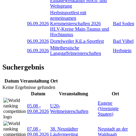
Einlagewettkampf Hoch- und
Weitsprung
Herbstsportfest mit
gemeinsamen
06.09.2026
Kreismeisterschaften 2026
Bad Soden
HLV-Kreise Main-Taunus und
Hochtaunus
06.09.2026
Dortelweiler KiLa-Sportfest
Bad Vilbel
Mittelhessische
06.09.2026
Herbstein
Langstaffelmeisterschaften
Suchergebnis
Datum
Veranstaltung
Ort
Keine Ergebnisse gefunden
Datum
Veranstaltung
Ort
Eugene
05.08
-
U20-
(Vereinigte
09.08.2026
Weltmeisterschaften
Staaten)
07.08
-
38. Neustädter
Neustadt an der
09.08.2026
Läufermeeting
Waldnaab