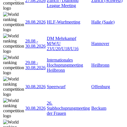
27.08.2026
Zürich | Diamond
Zürich (Schweiz)
League Meeting
28.08.2026
HLF-Wurfmeeting
Halle (Saale)
DM Mehrkampf
28.08
-
M/W/U
Hannover
30.08.2026
23/U20/U18/U16
Internationales
29.08
-
Hochsprungmeeting
Heilbronn
30.08.2026
Heilbronn
30.08.2026
Speerwurf
Offenburg
26.
30.08.2026
Stabhochsprungmeeting
Beckum
der Frauen