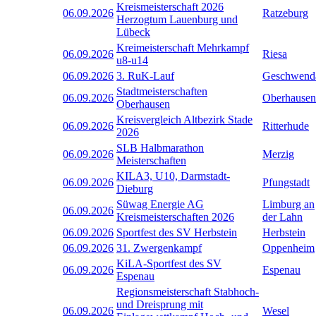
Kreismeisterschaft 2026
06.09.2026
Ratzeburg
Herzogtum Lauenburg und
Lübeck
Kreimeisterschaft Mehrkampf
06.09.2026
Riesa
u8-u14
06.09.2026
3. RuK-Lauf
Geschwend
Stadtmeisterschaften
06.09.2026
Oberhausen
Oberhausen
Kreisvergleich Altbezirk Stade
06.09.2026
Ritterhude
2026
SLB Halbmarathon
06.09.2026
Merzig
Meisterschaften
KILA3, U10, Darmstadt-
06.09.2026
Pfungstadt
Dieburg
Süwag Energie AG
Limburg an
06.09.2026
Kreismeisterschaften 2026
der Lahn
06.09.2026
Sportfest des SV Herbstein
Herbstein
06.09.2026
31. Zwergenkampf
Oppenheim
KiLA-Sportfest des SV
06.09.2026
Espenau
Espenau
Regionsmeisterschaft Stabhoch-
und Dreisprung mit
06.09.2026
Wesel