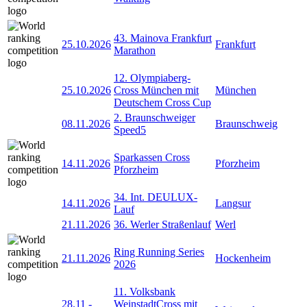
43. Mainova Frankfurt
25.10.2026
Frankfurt
Marathon
12. Olympiaberg-
25.10.2026
Cross München mit
München
Deutschem Cross Cup
2. Braunschweiger
08.11.2026
Braunschweig
Speed5
Sparkassen Cross
14.11.2026
Pforzheim
Pforzheim
34. Int. DEULUX-
14.11.2026
Langsur
Lauf
21.11.2026
36. Werler Straßenlauf
Werl
Ring Running Series
21.11.2026
Hockenheim
2026
11. Volksbank
28.11
-
WeinstadtCross mit