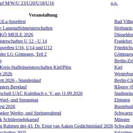
f M/W/U 23/U20/U18/U16
n.n.
Veranstaltung
KiLa-Sportfest
Bad Vilbe
e Langstaffelmeisterschaften
Herbstein
 KÖ MEILE 2026
Düsseldor
isterschaften U 12 - U 14
Frankfurt
sportfets U16, U14 und U12
Friedrich
 der LG Göttingen, Teil 2
Göttingen
t
Berlin-Ze
reis-Staffelmeisterschaften Kiel/Plön
Kiel
t 2026
Westerbu
ett 2026 - Stundenlauf
Berlin-Ch
ers Berglauf
Râșnov (
rschaft UAC Kulmbach e. V. am 11.09.2026
Stadtstei
 Wurf- und Sprungtag
Ehingen
est 2026
Buxtehud
eker Werfer- und Springerabend
Schwarze
k Schülermehrkampf
Münster
 Rahmen des 43. Dr. Ernst van Aaken Gedächtnislauf 2026
Schwalmt
rschaften 2025
Salzgitte