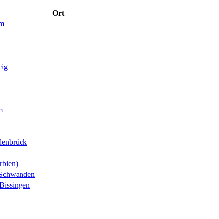
Ort
im
eig
m
denbrück
rbien)
-Schwanden
Bissingen