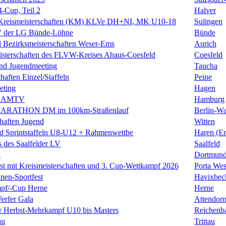
-Cup, Teil 2
Halver
Kreismeisterschaften (KM) KLVe DH+NI, MK U10-18
Sulingen
" der LG Bünde-Löhne
Bünde
l Bezirksmeisterschaften Weser-Ems
Aurich
eisterschaften des FLVW-Kreises Ahaus-Coesfeld
Coesfeld
und Jugendmeeting
Taucha
haften Einzel/Staffeln
Peine
eting
Hagen
s AMTV
Hamburg
ARATHON DM im 100km-Straßenlauf
Berlin-Wa
chaften Jugend
Witten
d Sprintstaffeln U8-U12 + Rahmenwettbe
Haren (E
 des Saalfelder LV
Saalfeld
n
Dortmund
est mit Kreismeisterschaften und 3. Cup-Wettkampf 2026
Porta Wes
nnen-Sportfest
Havixbec
pf/-Cup Herne
Herne
erfer Gala
Attendor
r Herbst-Mehrkampf U10 bis Masters
Reichenba
au
Trittau