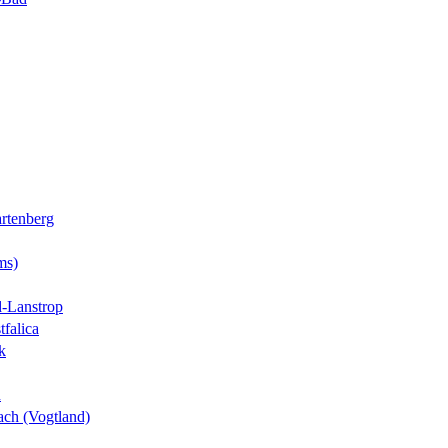
rtenberg
ms)
-Lanstrop
tfalica
k
n
ch (Vogtland)