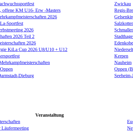
achwuchssportfest
Zwickau
offene KM U16- Erw -Masters
Regis-Bre
ehrkampfmeisterschaften 2026
Gelsenkir
La-Sportfest
Salzkotte
erbstmeeting 2026
Schmalle
haften 2026 Teil 2
Stadthage
isterschaften 2026
Edenkob
rgie KiLa Cup 2026 U8/U10 + U12
Niedersel
ersportfest
Kerpen
Mehrkampfmeisterschaften
Nauheim
t Oppen
Oppen (B
armstadt-Dieburg
Seeheim-
Veranstaltung
erschaften
Eug
r Läufermeeting
Ne