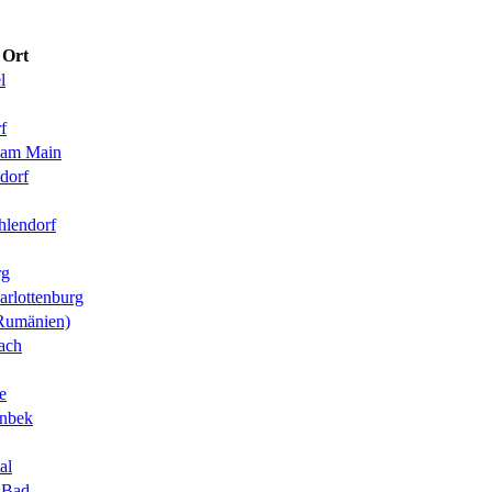
Ort
l
f
 am Main
sdorf
hlendorf
rg
arlottenburg
Rumänien)
nach
e
nbek
al
r-Bad