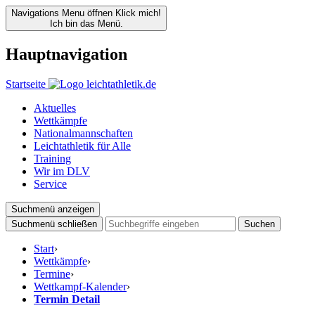
Navigations Menu öffnen
Klick mich!
Ich bin das Menü.
Hauptnavigation
Startseite
Aktuelles
Wettkämpfe
Nationalmannschaften
Leichtathletik für Alle
Training
Wir im DLV
Service
Suchmenü anzeigen
Suchmenü schließen
Suchen
Start
›
Wettkämpfe
›
Termine
›
Wettkampf-Kalender
›
Termin Detail