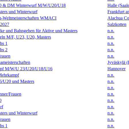
0 & DM Winterwurf M/W/U20/U18
Halle (Saal
ters und Winterwurf
Frankfurt 
en-Weltmeisterschaften WMACI
Alachua Cou
 2027
Salzkotten
ke und Bahngehen für Aktive und Masters
n.n.
eln M/F, U23, U20, Masters
n.n.
hs 1
n.n.
hs 2
n.n.
rauen
n.n.
ameisterschaften
Jyväskylä (
f M/W/U 23/U20/U18/U16
Hannover
Mehrkampf
n.n.
/U20 und Masters
n.n.
n.n.
ner/Frauen
n.n.
0
n.n.
rf
n.n.
ters und Winterwurf
n.n.
rauen
n.n.
hs 1
n.n.