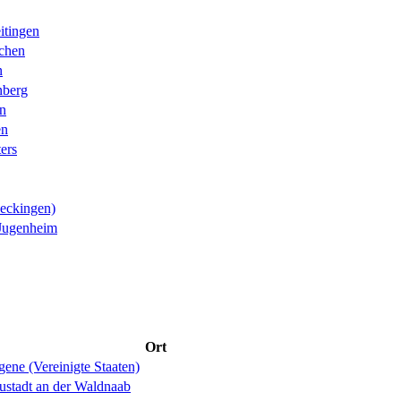
itingen
chen
n
nberg
n
en
ters
eckingen)
Jugenheim
Ort
ene (Vereinigte Staaten)
ustadt an der Waldnaab