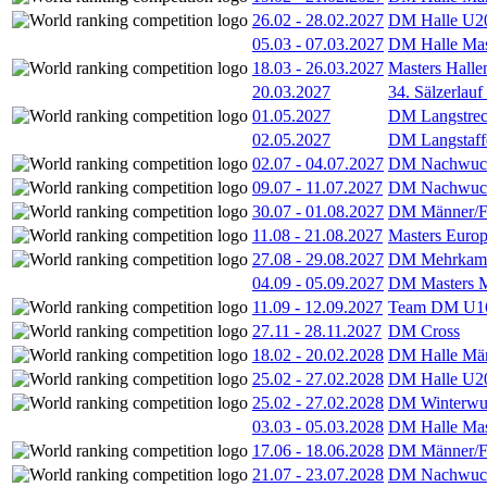
26.02
-
28.02.2027
DM Halle U2
05.03
-
07.03.2027
DM Halle Mas
18.03
-
26.03.2027
Masters Hall
20.03.2027
34. Sälzerlauf
01.05.2027
DM Langstrec
02.05.2027
DM Langstaff
02.07
-
04.07.2027
DM Nachwuc
09.07
-
11.07.2027
DM Nachwuc
30.07
-
01.08.2027
DM Männer/F
11.08
-
21.08.2027
Masters Europ
27.08
-
29.08.2027
DM Mehrkamp
04.09
-
05.09.2027
DM Masters 
11.09
-
12.09.2027
Team DM U16
27.11
-
28.11.2027
DM Cross
18.02
-
20.02.2028
DM Halle Män
25.02
-
27.02.2028
DM Halle U2
25.02
-
27.02.2028
DM Winterwu
03.03
-
05.03.2028
DM Halle Mas
17.06
-
18.06.2028
DM Männer/F
21.07
-
23.07.2028
DM Nachwuc