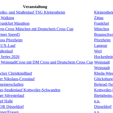
Veranstaltung
Volks- und Straßenlauf TSG Kleinostheim
Kleinosthe
 Walking
Zittau
rankfurt Marathon
Frankfurt
erg-Cross München mit Deutschem Cross Cup
München
eiger Speed5
Braunschw
oss Pforzheim
Pforzheim
ULUX-Lauf
Langsur
aßenlauf
Werl
Series 2026
Hockenhei
k WeinstadtCross mit DM Cross und Deutschem Cross Cup
Weinstadt
Weinstadt
cker Christkindllauf
Rheda-Wie
er Nikolaus-Crosslauf
Glücksburg
eisterschaften
Belgrad (Se
ster-Straßenlauf Kottweiler-Schwanden
Kottweiler
er Silvesterlauf
Bietigheim-
f Halle
n.n.
R Düsseldorf
Düsseldorf
ner/Frauen
n.n.