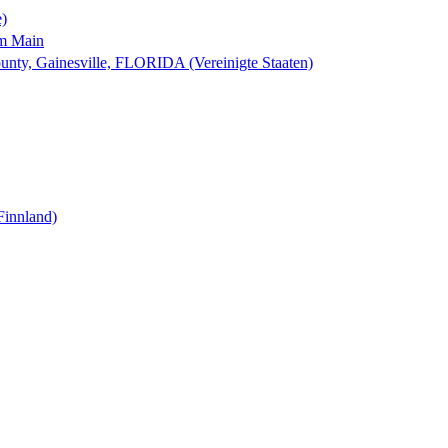
e)
am Main
nty, Gainesville, FLORIDA (Vereinigte Staaten)
Finnland)