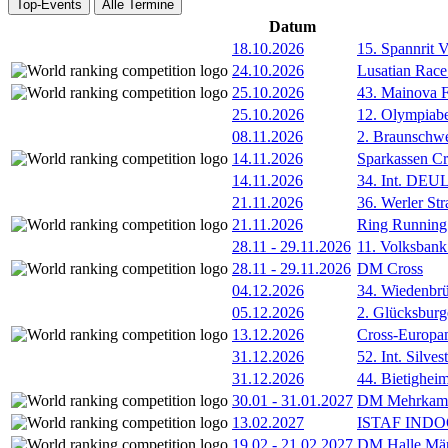
Top-Events
Alle Termine
Datum
18.10.2026
15. Spannrit 
24.10.2026
Lusatian Race
25.10.2026
43. Mainova F
25.10.2026
12. Olympiab
08.11.2026
2. Braunschw
14.11.2026
Sparkassen Cr
14.11.2026
34. Int. DE
21.11.2026
36. Werler Str
21.11.2026
Ring Running 
28.11
-
29.11.2026
11. Volksban
28.11
-
29.11.2026
DM Cross
04.12.2026
34. Wiedenbrü
05.12.2026
2. Glücksburg
13.12.2026
Cross-Europam
31.12.2026
52. Int. Silve
31.12.2026
44. Bietigheim
30.01
-
31.01.2027
DM Mehrkamp
13.02.2027
ISTAF INDOO
19.02
-
21.02.2027
DM Halle Män