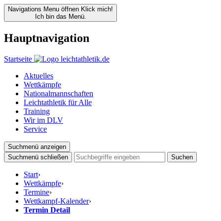
Navigations Menu öffnen
Klick mich!
Ich bin das Menü.
Hauptnavigation
Startseite
Aktuelles
Wettkämpfe
Nationalmannschaften
Leichtathletik für Alle
Training
Wir im DLV
Service
Suchmenü anzeigen
Suchmenü schließen
Suchen
Start
›
Wettkämpfe
›
Termine
›
Wettkampf-Kalender
›
Termin Detail