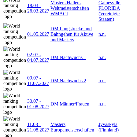
Masters Hallen-
Gainesville,
18.03
-
Weltmeisterschaften
FLORIDA
26.03.2027
WMACI
(Vereinigte
Staaten)
DM Langstrecke und
01.05.2027
Bahngehen für Aktive
n.n.
und Masters
02.07
-
DM Nachwuchs 1
n.n.
04.07.2027
09.07
-
DM Nachwuchs 2
n.n.
11.07.2027
30.07
-
DM Männer/Frauen
n.n.
01.08.2027
11.08
-
Masters
Jyväskylä
21.08.2027
Europameisterschaften
(Finnland)