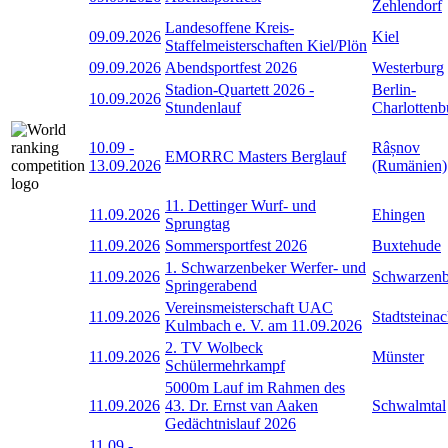
Zehlendorf
Landesoffene Kreis-
09.09.2026
Kiel
Staffelmeisterschaften Kiel/Plön
09.09.2026
Abendsportfest 2026
Westerburg
Stadion-Quartett 2026 -
Berlin-
10.09.2026
Stundenlauf
Charlottenb
10.09
-
Râșnov
EMORRC Masters Berglauf
13.09.2026
(Rumänien)
11. Dettinger Wurf- und
11.09.2026
Ehingen
Sprungtag
11.09.2026
Sommersportfest 2026
Buxtehude
1. Schwarzenbeker Werfer- und
11.09.2026
Schwarzen
Springerabend
Vereinsmeisterschaft UAC
11.09.2026
Stadtsteina
Kulmbach e. V. am 11.09.2026
2. TV Wolbeck
11.09.2026
Münster
Schülermehrkampf
5000m Lauf im Rahmen des
11.09.2026
43. Dr. Ernst van Aaken
Schwalmtal
Gedächtnislauf 2026
11.09
-