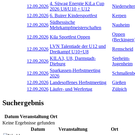
4. Süwag Energie KiLa Cup
12.09.2026
Niederselter
2026 U8/U10 + U12
12.09.2026
6. Buirer Kindersportfest
Kerpen
Südhessische
12.09.2026
Nauheim
Mehrkampfmeisterschaften
Oppen
12.09.2026
Kila Sportfest Oppen
(Beckingen
LVN Talentiade der U12 und
12.09.2026
Remscheid
Dreikampf U10+U8
KILA3, U8, Darmstadt-
Seeheim-
12.09.2026
Dieburg
Jugenheim
Sparkassen-Herbstmeeting
12.09.2026
Schmallenb
2026
12.09.2026
Landesoffenes Herbstmeeting
Gießen
12.09.2026
Läufer- und Werfertag
Zülpich
Suchergebnis
Datum
Veranstaltung
Ort
Keine Ergebnisse gefunden
Datum
Veranstaltung
Ort