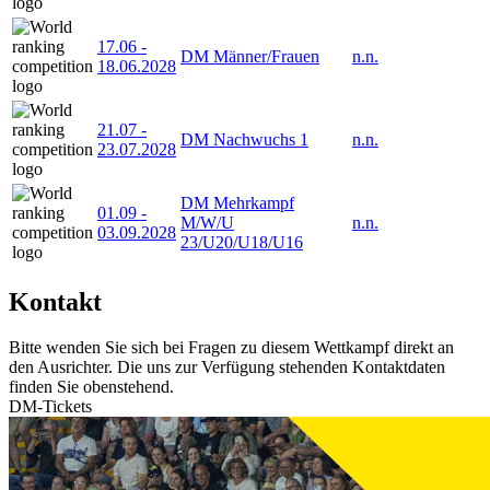
17.06
-
DM Männer/Frauen
n.n.
18.06.2028
21.07
-
DM Nachwuchs 1
n.n.
23.07.2028
DM Mehrkampf
01.09
-
M/W/U
n.n.
03.09.2028
23/U20/U18/U16
Kontakt
Bitte wenden Sie sich bei Fragen zu diesem Wettkampf direkt an
den Ausrichter. Die uns zur Verfügung stehenden Kontaktdaten
finden Sie obenstehend.
DM-Tickets