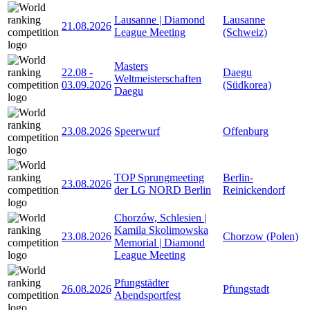
Lausanne | Diamond
Lausanne
21.08.2026
League Meeting
(Schweiz)
Masters
22.08
-
Daegu
Weltmeisterschaften
03.09.2026
(Südkorea)
Daegu
23.08.2026
Speerwurf
Offenburg
TOP Sprungmeeting
Berlin-
23.08.2026
der LG NORD Berlin
Reinickendorf
Chorzów, Schlesien |
Kamila Skolimowska
23.08.2026
Chorzow (Polen)
Memorial | Diamond
League Meeting
Pfungstädter
26.08.2026
Pfungstadt
Abendsportfest