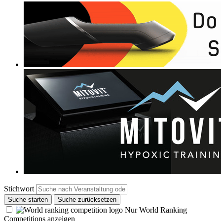
Stichwort
Suche starten
Suche zurücksetzen
Nur World Ranking
Competitions anzeigen