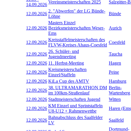
Vereinsmeisterschaften 2025
Salzgitter-
14.09.2026
2. "Abwerfen" der LG Bünde-
12.09.2026
Bünde
Löhne
Masters Einzel
12.09.2026
Bezirksmeisterschaften Weser-
Aurich
Ems
Kreisstaffelmeisterschaften des
12.09.2026
Coesfeld
FLVW-Kreises Ahaus-Coesfeld
26. Schüler- und
12.09.2026
Taucha
Jugendmeeting
12.09.2026
11. Herbst-Meeting
Hagen
Kreismeisterschaften
12.09.2026
Peine
Einzel/Staffeln
12.09.2026
KiLa Cup des AMTV
Hamburg
38. ULTRAMARATHON DM
Berlin-
12.09.2026
im 100km-Straßenlauf
Wartenberg
12.09.2026
Stadtmeisterschaften Jugend
Witten
KM Einzel und Sprintstaffeln
12.09.2026
Haren (Ems
U8-U12 + Rahmenwettbe
Bahnabschluss des Saalfelder
12.09.2026
Saalfeld
LV
Dortmund-