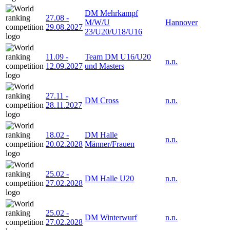
DM Mehrkampf
27.08
-
M/W/U
Hannover
29.08.2027
23/U20/U18/U16
11.09
-
Team DM U16/U20
n.n.
12.09.2027
und Masters
27.11
-
DM Cross
n.n.
28.11.2027
18.02
-
DM Halle
n.n.
20.02.2028
Männer/Frauen
25.02
-
DM Halle U20
n.n.
27.02.2028
25.02
-
DM Winterwurf
n.n.
27.02.2028