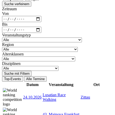
Suche verfeinern
Zeitraum
Von
Bis
Veranstaltungstyp
Region
Altersklassen
Disziplinen
Suche mit Filtern
Top-Events
Alle Termine
Datum
Veranstaltung
Ort
Lusatian Race
24.10.2026
Zittau
Walking
43. Mainova Frankfurt