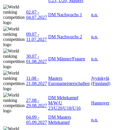
U23, U20, Masters
02.07
-
DM Nachwuchs 1
n.n.
04.07.2027
09.07
-
DM Nachwuchs 2
n.n.
11.07.2027
30.07
-
DM Männer/Frauen
n.n.
01.08.2027
11.08
-
Masters
Jyväskylä
21.08.2027
Europameisterschaften
(Finnland)
DM Mehrkampf
27.08
-
M/W/U
Hannover
29.08.2027
23/U20/U18/U16
04.09
-
DM Masters
n.n.
05.09.2027
Mehrkampf