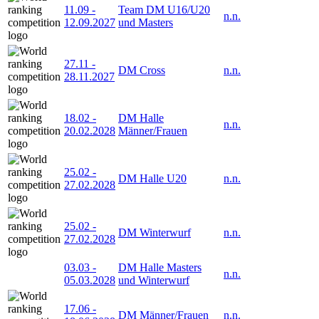
11.09
-
Team DM U16/U20
n.n.
12.09.2027
und Masters
27.11
-
DM Cross
n.n.
28.11.2027
18.02
-
DM Halle
n.n.
20.02.2028
Männer/Frauen
25.02
-
DM Halle U20
n.n.
27.02.2028
25.02
-
DM Winterwurf
n.n.
27.02.2028
03.03
-
DM Halle Masters
n.n.
05.03.2028
und Winterwurf
17.06
-
DM Männer/Frauen
n.n.