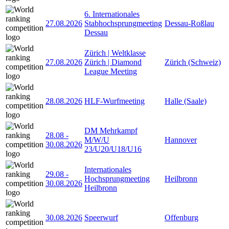
6. Internationales
27.08.2026
Stabhochsprungmeeting
Dessau-Roßlau
Dessau
Zürich | Weltklasse
27.08.2026
Zürich | Diamond
Zürich (Schweiz)
League Meeting
28.08.2026
HLF-Wurfmeeting
Halle (Saale)
DM Mehrkampf
28.08
-
M/W/U
Hannover
30.08.2026
23/U20/U18/U16
Internationales
29.08
-
Hochsprungmeeting
Heilbronn
30.08.2026
Heilbronn
30.08.2026
Speerwurf
Offenburg