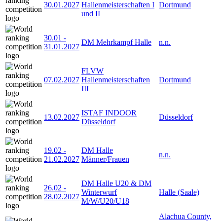
30.01.2027
Hallenmeisterschaften I
Dortmund
und II
30.01
-
DM Mehrkampf Halle
n.n.
31.01.2027
FLVW
07.02.2027
Hallenmeisterschaften
Dortmund
III
ISTAF INDOOR
13.02.2027
Düsseldorf
Düsseldorf
19.02
-
DM Halle
n.n.
21.02.2027
Männer/Frauen
DM Halle U20 & DM
26.02
-
Winterwurf
Halle (Saale)
28.02.2027
M/W/U20/U18
Alachua County,