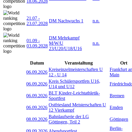
18.06.2028
21.07
-
DM Nachwuchs 1
n.n.
23.07.2028
DM Mehrkampf
01.09
-
M/W/U
n.n.
03.09.2028
23/U20/U18/U16
Datum
Veranstaltung
Ort
Kreiseinzelmeisterschaften U
Frankfurt a
06.09.2026
12 - U 14
Main
Kreis Schülersportfets U16,
06.09.2026
Friedrichsd
U14 und U12
BLT Kinder-Leichtathletik-
06.09.2026
Bremen
Sportfest
Ostfriesland Meisterschaften U
06.09.2026
Emden
12 Vierkampf
Bahnlaufserie der LG
08.09.2026
Göttingen
Göttingen, Teil 2
Berlin-
09.09.2026
Abendsportfest