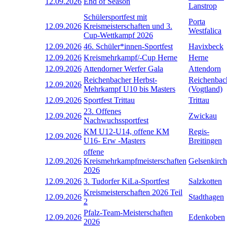
12.09.2026
End of Season
Lanstrop
Schülersportfest mit
Porta
12.09.2026
Kreismeisterschaften und 3.
Westfalica
Cup-Wettkampf 2026
12.09.2026
46. Schüler*innen-Sportfest
Havixbeck
12.09.2026
Kreismehrkampf/-Cup Herne
Herne
12.09.2026
Attendorner Werfer Gala
Attendorn
Reichenbacher Herbst-
Reichenbac
12.09.2026
Mehrkampf U10 bis Masters
(Vogtland)
12.09.2026
Sportfest Trittau
Trittau
23. Offenes
12.09.2026
Zwickau
Nachwuchssportfest
KM U12-U14, offene KM
Regis-
12.09.2026
U16- Erw -Masters
Breitingen
offene
12.09.2026
Kreismehrkampfmeisterschaften
Gelsenkirc
2026
12.09.2026
3. Tudorfer KiLa-Sportfest
Salzkotten
Kreismeisterschaften 2026 Teil
12.09.2026
Stadthagen
2
Pfalz-Team-Meisterschaften
12.09.2026
Edenkoben
2026