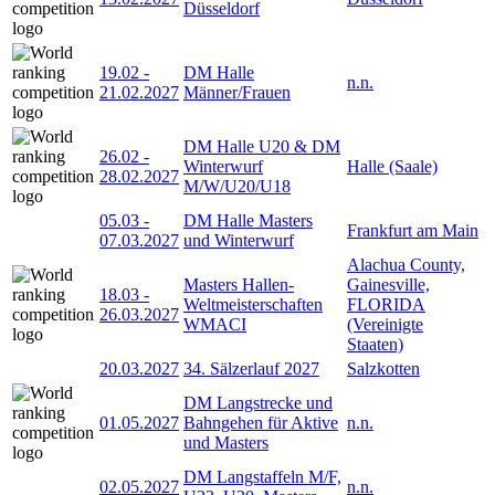
Düsseldorf
19.02
-
DM Halle
n.n.
21.02.2027
Männer/Frauen
DM Halle U20 & DM
26.02
-
Winterwurf
Halle (Saale)
28.02.2027
M/W/U20/U18
05.03
-
DM Halle Masters
Frankfurt am Main
07.03.2027
und Winterwurf
Alachua County,
Masters Hallen-
Gainesville,
18.03
-
Weltmeisterschaften
FLORIDA
26.03.2027
WMACI
(Vereinigte
Staaten)
20.03.2027
34. Sälzerlauf 2027
Salzkotten
DM Langstrecke und
01.05.2027
Bahngehen für Aktive
n.n.
und Masters
DM Langstaffeln M/F,
02.05.2027
n.n.