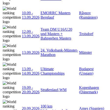
10.09
-
EMORRC Masters
Râșnov
13.09.2026
Berglauf
(Rumänien)
Team DM U16/U20
12.09
-
und Masters +
Troisdorf
13.09.2026
Bahngehen Masters
24. Volksbank-Münster-
13.09.2026
Münster
Marathon
13.09
-
Ultimate
Budapest
14.09.2026
Championships
(Ungarn)
19.09
-
Kopenhagen
Straßenlauf-WM
20.09.2026
(Dänemark)
100 km
20.09.2026
Ames (Spanien)