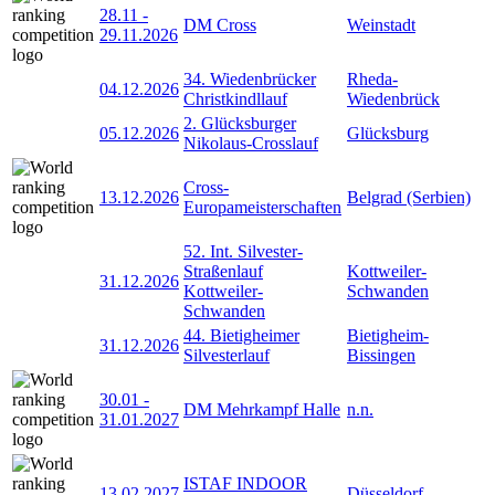
28.11
-
DM Cross
Weinstadt
29.11.2026
34. Wiedenbrücker
Rheda-
04.12.2026
Christkindllauf
Wiedenbrück
2. Glücksburger
05.12.2026
Glücksburg
Nikolaus-Crosslauf
Cross-
13.12.2026
Belgrad (Serbien)
Europameisterschaften
52. Int. Silvester-
Straßenlauf
Kottweiler-
31.12.2026
Kottweiler-
Schwanden
Schwanden
44. Bietigheimer
Bietigheim-
31.12.2026
Silvesterlauf
Bissingen
30.01
-
DM Mehrkampf Halle
n.n.
31.01.2027
ISTAF INDOOR
13.02.2027
Düsseldorf