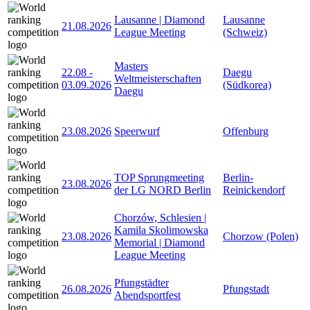
Lausanne | Diamond
Lausanne
21.08.2026
League Meeting
(Schweiz)
Masters
22.08
-
Daegu
Weltmeisterschaften
03.09.2026
(Südkorea)
Daegu
23.08.2026
Speerwurf
Offenburg
TOP Sprungmeeting
Berlin-
23.08.2026
der LG NORD Berlin
Reinickendorf
Chorzów, Schlesien |
Kamila Skolimowska
23.08.2026
Chorzow (Polen)
Memorial | Diamond
League Meeting
Pfungstädter
26.08.2026
Pfungstadt
Abendsportfest