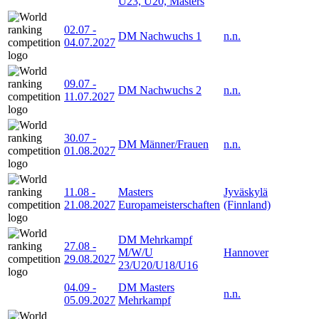
U23, U20, Masters
02.07
-
DM Nachwuchs 1
n.n.
04.07.2027
09.07
-
DM Nachwuchs 2
n.n.
11.07.2027
30.07
-
DM Männer/Frauen
n.n.
01.08.2027
11.08
-
Masters
Jyväskylä
21.08.2027
Europameisterschaften
(Finnland)
DM Mehrkampf
27.08
-
M/W/U
Hannover
29.08.2027
23/U20/U18/U16
04.09
-
DM Masters
n.n.
05.09.2027
Mehrkampf