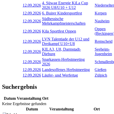
4. Süwag Energie KiLa Cup
12.09.2026
Niederselter
2026 U8/U10 + U12
12.09.2026
6. Buirer Kindersportfest
Kerpen
Südhessische
12.09.2026
Nauheim
Mehrkampfmeisterschaften
Oppen
12.09.2026
Kila Sportfest Oppen
(Beckingen
LVN Talentiade der U12 und
12.09.2026
Remscheid
Dreikampf U10+U8
KILA3, U8, Darmstadt-
Seeheim-
12.09.2026
Dieburg
Jugenheim
Sparkassen-Herbstmeeting
12.09.2026
Schmallenb
2026
12.09.2026
Landesoffenes Herbstmeeting
Gießen
12.09.2026
Läufer- und Werfertag
Zülpich
Suchergebnis
Datum
Veranstaltung
Ort
Keine Ergebnisse gefunden
Datum
Veranstaltung
Ort