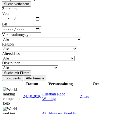
Suche verfeinern
Zeitraum
Von
Bis
Veranstaltungstyp
Region
Altersklassen
Disziplinen
Suche mit Filtern
Top-Events
Alle Termine
Datum
Veranstaltung
Ort
Lusatian Race
24.10.2026
Zittau
Walking
43. Mainova Frankfurt