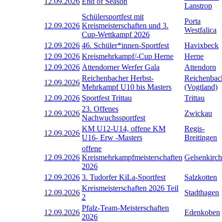
12.09.2026
End of Season
Lanstrop
Schülersportfest mit
Porta
12.09.2026
Kreismeisterschaften und 3.
Westfalica
Cup-Wettkampf 2026
12.09.2026
46. Schüler*innen-Sportfest
Havixbeck
12.09.2026
Kreismehrkampf/-Cup Herne
Herne
12.09.2026
Attendorner Werfer Gala
Attendorn
Reichenbacher Herbst-
Reichenbac
12.09.2026
Mehrkampf U10 bis Masters
(Vogtland)
12.09.2026
Sportfest Trittau
Trittau
23. Offenes
12.09.2026
Zwickau
Nachwuchssportfest
KM U12-U14, offene KM
Regis-
12.09.2026
U16- Erw -Masters
Breitingen
offene
12.09.2026
Kreismehrkampfmeisterschaften
Gelsenkirc
2026
12.09.2026
3. Tudorfer KiLa-Sportfest
Salzkotten
Kreismeisterschaften 2026 Teil
12.09.2026
Stadthagen
2
Pfalz-Team-Meisterschaften
12.09.2026
Edenkoben
2026