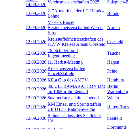
Vereinsmeisterschaften 2025
Salzgitter-
14.09.2026
2. "Abwerfen" der LG Bünde-
12.09.2026
Bünde
Löhne
Masters Einzel
12.09.2026
Bezirksmeisterschaften Weser-
Aurich
Ems
Kreisstaffelmeisterschaften des
12.09.2026
Coesfeld
FLVW-Kreises Ahaus-Coesfeld
26. Schüler- und
12.09.2026
Taucha
Jugendmeeting
12.09.2026
11. Herbst-Meeting
Hagen
Kreismeisterschaften
12.09.2026
Peine
Einzel/Staffeln
12.09.2026
KiLa Cup des AMTV
Hamburg
38. ULTRAMARATHON DM
Berlin-
12.09.2026
im 100km-Straßenlauf
Wartenberg
12.09.2026
Stadtmeisterschaften Jugend
Witten
KM Einzel und Sprintstaffeln
12.09.2026
Haren (Ems
U8-U12 + Rahmenwettbe
Bahnabschluss des Saalfelder
12.09.2026
Saalfeld
LV
Dortmund-