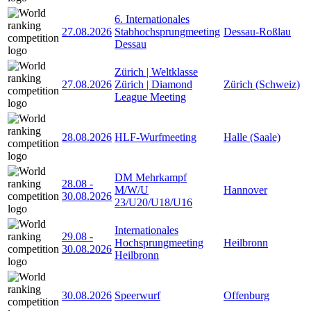
6. Internationales
27.08.2026
Stabhochsprungmeeting
Dessau-Roßlau
Dessau
Zürich | Weltklasse
27.08.2026
Zürich | Diamond
Zürich (Schweiz)
League Meeting
28.08.2026
HLF-Wurfmeeting
Halle (Saale)
DM Mehrkampf
28.08
-
M/W/U
Hannover
30.08.2026
23/U20/U18/U16
Internationales
29.08
-
Hochsprungmeeting
Heilbronn
30.08.2026
Heilbronn
30.08.2026
Speerwurf
Offenburg