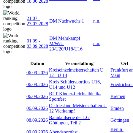
18.06.2028
21.07
-
DM Nachwuchs 1
n.n.
23.07.2028
DM Mehrkampf
01.09
-
M/W/U
n.n.
03.09.2028
23/U20/U18/U16
Datum
Veranstaltung
Ort
Kreiseinzelmeisterschaften U
Frankfurt a
06.09.2026
12 - U 14
Main
Kreis Schülersportfets U16,
06.09.2026
Friedrichsd
U14 und U12
BLT Kinder-Leichtathletik-
06.09.2026
Bremen
Sportfest
Ostfriesland Meisterschaften U
06.09.2026
Emden
12 Vierkampf
Bahnlaufserie der LG
08.09.2026
Göttingen
Göttingen, Teil 2
Berlin-
09.09.2026
Abendsportfest