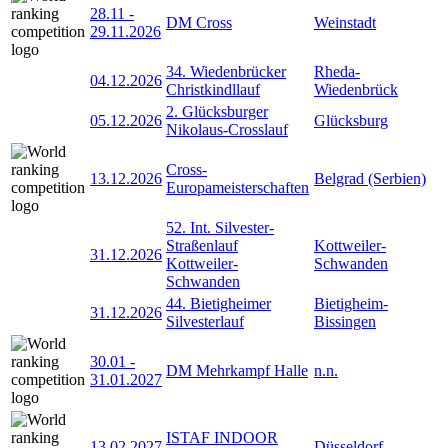
28.11
-
DM Cross
Weinstadt
29.11.2026
34. Wiedenbrücker
Rheda-
04.12.2026
Christkindllauf
Wiedenbrück
2. Glücksburger
05.12.2026
Glücksburg
Nikolaus-Crosslauf
Cross-
13.12.2026
Belgrad (Serbien)
Europameisterschaften
52. Int. Silvester-
Straßenlauf
Kottweiler-
31.12.2026
Kottweiler-
Schwanden
Schwanden
44. Bietigheimer
Bietigheim-
31.12.2026
Silvesterlauf
Bissingen
30.01
-
DM Mehrkampf Halle
n.n.
31.01.2027
ISTAF INDOOR
13.02.2027
Düsseldorf