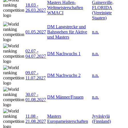
Masters Hallen-
Gainesville,
18.03
-
Weltmeisterschaften
FLORIDA
26.03.2027
WMACI
(Vereinigte
Staaten)
DM Langstrecke und
01.05.2027
Bahngehen für Aktive
n.n.
und Masters
02.07
-
DM Nachwuchs 1
n.n.
04.07.2027
09.07
-
DM Nachwuchs 2
n.n.
11.07.2027
30.07
-
DM Männer/Frauen
n.n.
01.08.2027
11.08
-
Masters
Jyväskylä
21.08.2027
Europameisterschaften
(Finnland)