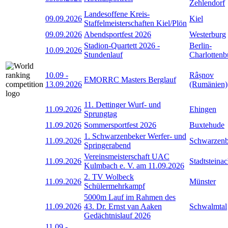
Zehlendorf
Landesoffene Kreis-
09.09.2026
Kiel
Staffelmeisterschaften Kiel/Plön
09.09.2026
Abendsportfest 2026
Westerburg
Stadion-Quartett 2026 -
Berlin-
10.09.2026
Stundenlauf
Charlottenb
10.09
-
Râșnov
EMORRC Masters Berglauf
13.09.2026
(Rumänien)
11. Dettinger Wurf- und
11.09.2026
Ehingen
Sprungtag
11.09.2026
Sommersportfest 2026
Buxtehude
1. Schwarzenbeker Werfer- und
11.09.2026
Schwarzen
Springerabend
Vereinsmeisterschaft UAC
11.09.2026
Stadtsteina
Kulmbach e. V. am 11.09.2026
2. TV Wolbeck
11.09.2026
Münster
Schülermehrkampf
5000m Lauf im Rahmen des
11.09.2026
43. Dr. Ernst van Aaken
Schwalmtal
Gedächtnislauf 2026
11.09
-