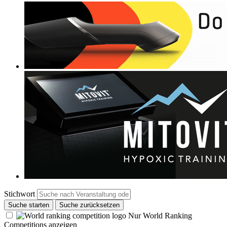
Stichwort
Suche starten
Suche zurücksetzen
Nur World Ranking
Competitions anzeigen