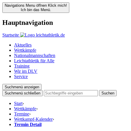
Navigations Menu öffnen
Klick mich!
Ich bin das Menü.
Hauptnavigation
Startseite
Aktuelles
Wettkämpfe
Nationalmannschaften
Leichtathletik für Alle
Training
Wir im DLV
Service
Suchmenü anzeigen
Suchmenü schließen
Suchen
Start
›
Wettkämpfe
›
Termine
›
Wettkampf-Kalender
›
Termin Detail