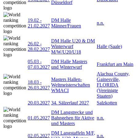
Düsseldorf
19.02
-
DM Halle
n.n.
21.02.2027
Männer/Frauen
DM Halle U20 & DM
26.02
-
Winterwurf
Halle (Saale)
28.02.2027
M/W/U20/U18
05.03
-
DM Halle Masters
Frankfurt am Main
07.03.2027
und Winterwurf
Alachua County,
Masters Hallen-
Gainesville,
18.03
-
Weltmeisterschaften
FLORIDA
26.03.2027
WMACI
(Vereinigte
Staaten)
20.03.2027
34. Sälzerlauf 2027
Salzkotten
DM Langstrecke und
01.05.2027
Bahngehen für Aktive
n.n.
und Masters
DM Langstaffeln M/F,
02.05.2027
n.n.