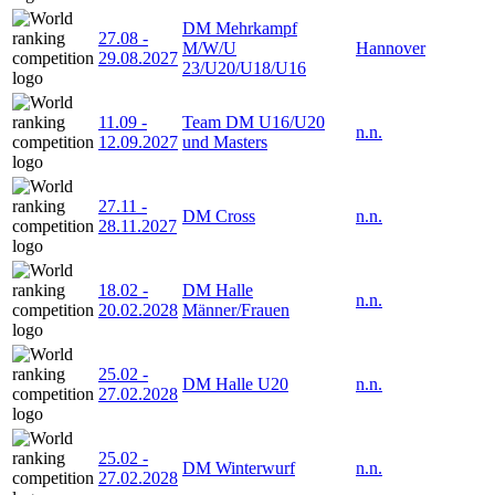
DM Mehrkampf
27.08
-
M/W/U
Hannover
29.08.2027
23/U20/U18/U16
11.09
-
Team DM U16/U20
n.n.
12.09.2027
und Masters
27.11
-
DM Cross
n.n.
28.11.2027
18.02
-
DM Halle
n.n.
20.02.2028
Männer/Frauen
25.02
-
DM Halle U20
n.n.
27.02.2028
25.02
-
DM Winterwurf
n.n.
27.02.2028