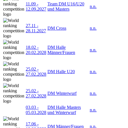
11.09
-
Team DM U16/U20
n.n.
12.09.2027
und Masters
27.11
-
DM Cross
n.n.
28.11.2027
18.02
-
DM Halle
n.n.
20.02.2028
Männer/Frauen
25.02
-
DM Halle U20
n.n.
27.02.2028
25.02
-
DM Winterwurf
n.n.
27.02.2028
03.03
-
DM Halle Masters
n.n.
05.03.2028
und Winterwurf
17.06
-
DM Männer/Frauen
n.n.