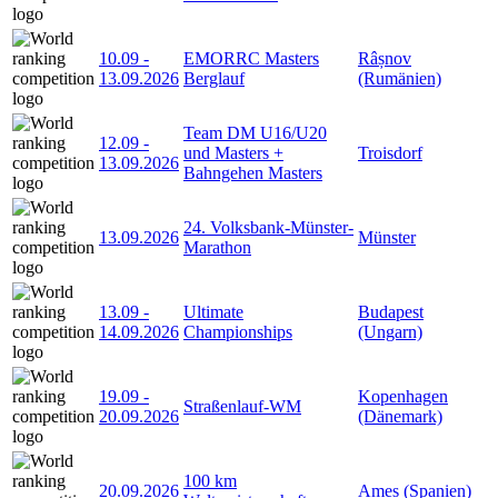
10.09
-
EMORRC Masters
Râșnov
13.09.2026
Berglauf
(Rumänien)
Team DM U16/U20
12.09
-
und Masters +
Troisdorf
13.09.2026
Bahngehen Masters
24. Volksbank-Münster-
13.09.2026
Münster
Marathon
13.09
-
Ultimate
Budapest
14.09.2026
Championships
(Ungarn)
19.09
-
Kopenhagen
Straßenlauf-WM
20.09.2026
(Dänemark)
100 km
20.09.2026
Ames (Spanien)