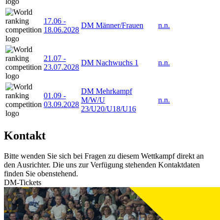
17.06
-
DM Männer/Frauen
n.n.
18.06.2028
21.07
-
DM Nachwuchs 1
n.n.
23.07.2028
DM Mehrkampf
01.09
-
M/W/U
n.n.
03.09.2028
23/U20/U18/U16
Kontakt
Bitte wenden Sie sich bei Fragen zu diesem Wettkampf direkt an
den Ausrichter. Die uns zur Verfügung stehenden Kontaktdaten
finden Sie obenstehend.
DM-Tickets