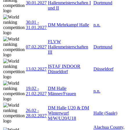
30.01.2027
Hallenmeisterschaften I
Dortmund
und II
30.01
-
DM Mehrkampf Halle
n.n.
31.01.2027
FLVW
07.02.2027
Hallenmeisterschaften
Dortmund
III
ISTAF INDOOR
13.02.2027
Düsseldorf
Düsseldorf
19.02
-
DM Halle
n.n.
21.02.2027
Männer/Frauen
DM Halle U20 & DM
26.02
-
Winterwurf
Halle (Saale)
28.02.2027
M/W/U20/U18
Alachua County,