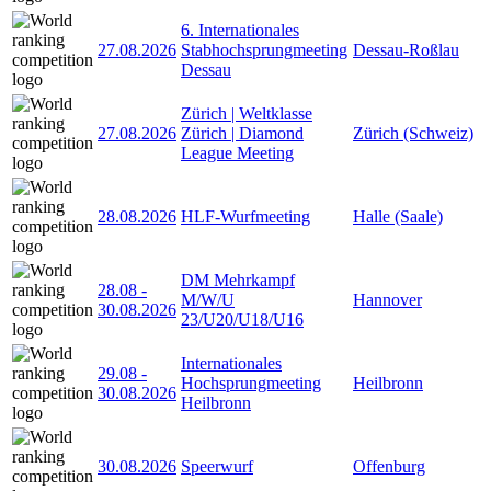
6. Internationales
27.08.2026
Stabhochsprungmeeting
Dessau-Roßlau
Dessau
Zürich | Weltklasse
27.08.2026
Zürich | Diamond
Zürich (Schweiz)
League Meeting
28.08.2026
HLF-Wurfmeeting
Halle (Saale)
DM Mehrkampf
28.08
-
M/W/U
Hannover
30.08.2026
23/U20/U18/U16
Internationales
29.08
-
Hochsprungmeeting
Heilbronn
30.08.2026
Heilbronn
30.08.2026
Speerwurf
Offenburg