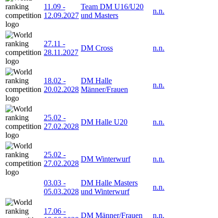
11.09
-
Team DM U16/U20
n.n.
12.09.2027
und Masters
27.11
-
DM Cross
n.n.
28.11.2027
18.02
-
DM Halle
n.n.
20.02.2028
Männer/Frauen
25.02
-
DM Halle U20
n.n.
27.02.2028
25.02
-
DM Winterwurf
n.n.
27.02.2028
03.03
-
DM Halle Masters
n.n.
05.03.2028
und Winterwurf
17.06
-
DM Männer/Frauen
n.n.