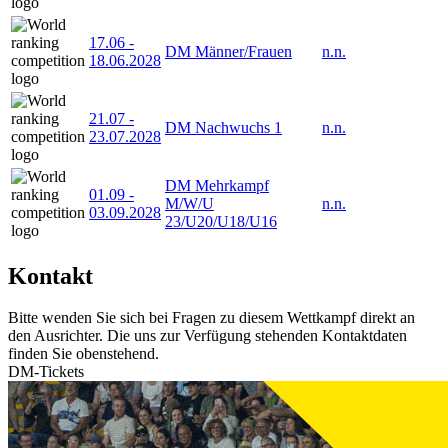
17.06
-
DM Männer/Frauen
n.n.
18.06.2028
21.07
-
DM Nachwuchs 1
n.n.
23.07.2028
DM Mehrkampf
01.09
-
M/W/U
n.n.
03.09.2028
23/U20/U18/U16
Kontakt
Bitte wenden Sie sich bei Fragen zu diesem Wettkampf direkt an
den Ausrichter. Die uns zur Verfügung stehenden Kontaktdaten
finden Sie obenstehend.
DM-Tickets