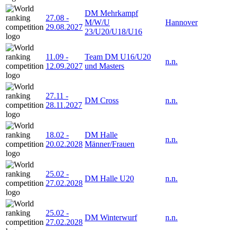
DM Mehrkampf
27.08
-
M/W/U
Hannover
29.08.2027
23/U20/U18/U16
11.09
-
Team DM U16/U20
n.n.
12.09.2027
und Masters
27.11
-
DM Cross
n.n.
28.11.2027
18.02
-
DM Halle
n.n.
20.02.2028
Männer/Frauen
25.02
-
DM Halle U20
n.n.
27.02.2028
25.02
-
DM Winterwurf
n.n.
27.02.2028