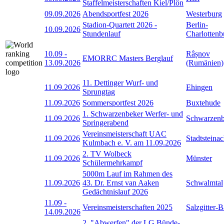
Staffelmeisterschaften Kiel/Plön
09.09.2026
Abendsportfest 2026
Westerburg
Stadion-Quartett 2026 -
Berlin-
10.09.2026
Stundenlauf
Charlottenb
10.09
-
Râșnov
EMORRC Masters Berglauf
13.09.2026
(Rumänien)
11. Dettinger Wurf- und
11.09.2026
Ehingen
Sprungtag
11.09.2026
Sommersportfest 2026
Buxtehude
1. Schwarzenbeker Werfer- und
11.09.2026
Schwarzen
Springerabend
Vereinsmeisterschaft UAC
11.09.2026
Stadtsteina
Kulmbach e. V. am 11.09.2026
2. TV Wolbeck
11.09.2026
Münster
Schülermehrkampf
5000m Lauf im Rahmen des
11.09.2026
43. Dr. Ernst van Aaken
Schwalmtal
Gedächtnislauf 2026
11.09
-
Vereinsmeisterschaften 2025
Salzgitter-
14.09.2026
2. "Abwerfen" der LG Bünde-