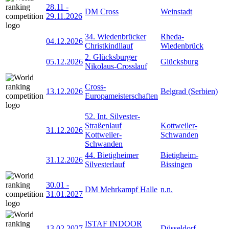
28.11
-
DM Cross
Weinstadt
29.11.2026
34. Wiedenbrücker
Rheda-
04.12.2026
Christkindllauf
Wiedenbrück
2. Glücksburger
05.12.2026
Glücksburg
Nikolaus-Crosslauf
Cross-
13.12.2026
Belgrad (Serbien)
Europameisterschaften
52. Int. Silvester-
Straßenlauf
Kottweiler-
31.12.2026
Kottweiler-
Schwanden
Schwanden
44. Bietigheimer
Bietigheim-
31.12.2026
Silvesterlauf
Bissingen
30.01
-
DM Mehrkampf Halle
n.n.
31.01.2027
ISTAF INDOOR
13.02.2027
Düsseldorf