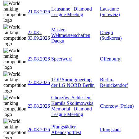
Lausanne | Diamond
Lausanne
21.08.2026
League Meeting
(Schweiz)
Masters
22.08
-
Daegu
Weltmeisterschaften
03.09.2026
(Südkorea)
Daegu
23.08.2026
Speerwurf
Offenburg
TOP Sprungmeeting
Berlin-
23.08.2026
der LG NORD Berlin
Reinickendorf
Chorzów, Schlesien |
Kamila Skolimowska
23.08.2026
Chorzow (Polen)
Memorial | Diamond
League Meeting
Pfungstädter
26.08.2026
Pfungstadt
Abendsportfest