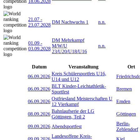
18.06.2028
21.07
-
DM Nachwuchs 1
n.n.
23.07.2028
DM Mehrkampf
01.09
-
M/W/U
n.n.
03.09.2028
23/U20/U18/U16
Datum
Veranstaltung
Ort
Kreis Schülersportfets U16,
06.09.2026
Friedrichsd
U14 und U12
BLT Kinder-Leichtathletik-
06.09.2026
Bremen
Sportfest
Ostfriesland Meisterschaften U
06.09.2026
Emden
12 Vierkampf
Bahnlaufserie der LG
08.09.2026
Göttingen
Göttingen, Teil 2
Berlin-
09.09.2026
Abendsportfest
Zehlendorf
Landesoffene Kreis-
09.09.2026
Kiel