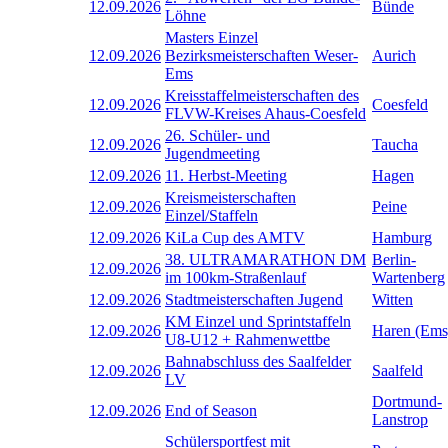
12.09.2026
Bünde
Löhne
Masters Einzel
12.09.2026
Bezirksmeisterschaften Weser-
Aurich
Ems
Kreisstaffelmeisterschaften des
12.09.2026
Coesfeld
FLVW-Kreises Ahaus-Coesfeld
26. Schüler- und
12.09.2026
Taucha
Jugendmeeting
12.09.2026
11. Herbst-Meeting
Hagen
Kreismeisterschaften
12.09.2026
Peine
Einzel/Staffeln
12.09.2026
KiLa Cup des AMTV
Hamburg
38. ULTRAMARATHON DM
Berlin-
12.09.2026
im 100km-Straßenlauf
Wartenberg
12.09.2026
Stadtmeisterschaften Jugend
Witten
KM Einzel und Sprintstaffeln
12.09.2026
Haren (Ems
U8-U12 + Rahmenwettbe
Bahnabschluss des Saalfelder
12.09.2026
Saalfeld
LV
Dortmund-
12.09.2026
End of Season
Lanstrop
Schülersportfest mit