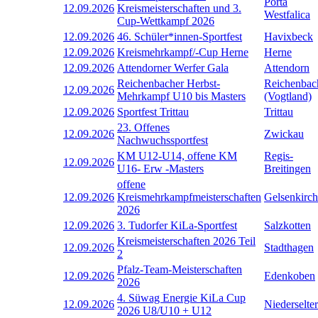
Porta
12.09.2026
Kreismeisterschaften und 3.
Westfalica
Cup-Wettkampf 2026
12.09.2026
46. Schüler*innen-Sportfest
Havixbeck
12.09.2026
Kreismehrkampf/-Cup Herne
Herne
12.09.2026
Attendorner Werfer Gala
Attendorn
Reichenbacher Herbst-
Reichenbac
12.09.2026
Mehrkampf U10 bis Masters
(Vogtland)
12.09.2026
Sportfest Trittau
Trittau
23. Offenes
12.09.2026
Zwickau
Nachwuchssportfest
KM U12-U14, offene KM
Regis-
12.09.2026
U16- Erw -Masters
Breitingen
offene
12.09.2026
Kreismehrkampfmeisterschaften
Gelsenkirc
2026
12.09.2026
3. Tudorfer KiLa-Sportfest
Salzkotten
Kreismeisterschaften 2026 Teil
12.09.2026
Stadthagen
2
Pfalz-Team-Meisterschaften
12.09.2026
Edenkoben
2026
4. Süwag Energie KiLa Cup
12.09.2026
Niederselter
2026 U8/U10 + U12