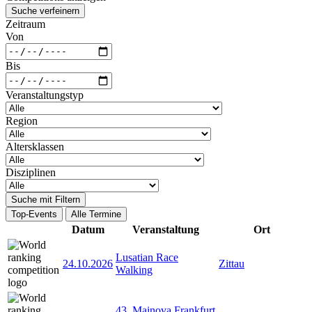
Suche verfeinern
Zeitraum
Von
Bis
Veranstaltungstyp
Region
Altersklassen
Disziplinen
Suche mit Filtern
Top-Events
Alle Termine
Datum
Veranstaltung
Ort
Lusatian Race
24.10.2026
Zittau
Walking
43. Mainova Frankfurt