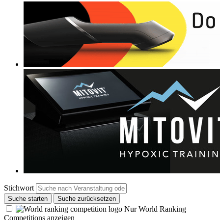
Stichwort
Suche starten
Suche zurücksetzen
Nur World Ranking
Competitions anzeigen