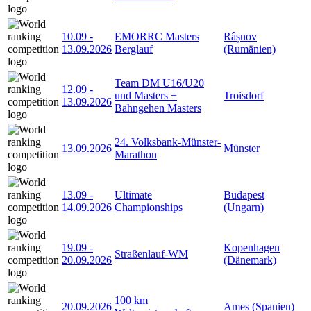
10.09
-
EMORRC Masters
Râșnov
13.09.2026
Berglauf
(Rumänien)
Team DM U16/U20
12.09
-
und Masters +
Troisdorf
13.09.2026
Bahngehen Masters
24. Volksbank-Münster-
13.09.2026
Münster
Marathon
13.09
-
Ultimate
Budapest
14.09.2026
Championships
(Ungarn)
19.09
-
Kopenhagen
Straßenlauf-WM
20.09.2026
(Dänemark)
100 km
20.09.2026
Ames (Spanien)