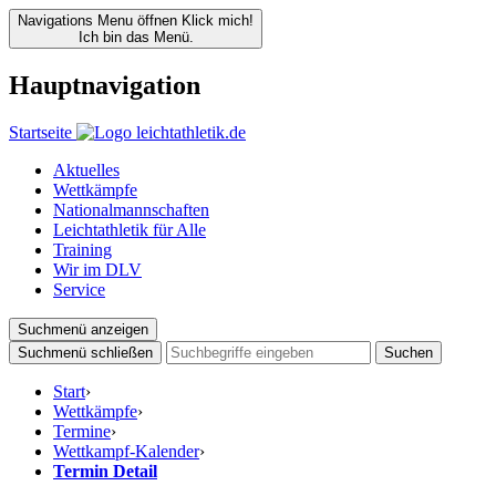
Navigations Menu öffnen
Klick mich!
Ich bin das Menü.
Hauptnavigation
Startseite
Aktuelles
Wettkämpfe
Nationalmannschaften
Leichtathletik für Alle
Training
Wir im DLV
Service
Suchmenü anzeigen
Suchmenü schließen
Suchen
Start
›
Wettkämpfe
›
Termine
›
Wettkampf-Kalender
›
Termin Detail