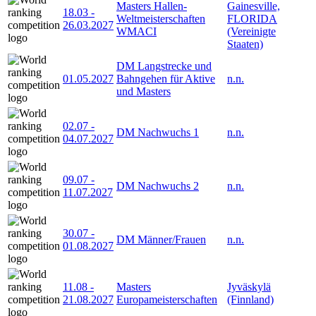
Masters Hallen-
Gainesville,
18.03
-
Weltmeisterschaften
FLORIDA
26.03.2027
WMACI
(Vereinigte
Staaten)
DM Langstrecke und
01.05.2027
Bahngehen für Aktive
n.n.
und Masters
02.07
-
DM Nachwuchs 1
n.n.
04.07.2027
09.07
-
DM Nachwuchs 2
n.n.
11.07.2027
30.07
-
DM Männer/Frauen
n.n.
01.08.2027
11.08
-
Masters
Jyväskylä
21.08.2027
Europameisterschaften
(Finnland)