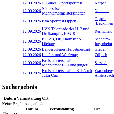
12.09.2026
6. Buirer Kindersportfest
Kerpen
Südhessische
12.09.2026
Nauheim
Mehrkampfmeisterschaften
Oppen
12.09.2026
Kila Sportfest Oppen
(Beckingen
LVN Talentiade der U12 und
12.09.2026
Remscheid
Dreikampf U10+U8
KILA3, U8, Darmstadt-
Seeheim-
12.09.2026
Dieburg
Jugenheim
12.09.2026
Landesoffenes Herbstmeeting
Gießen
12.09.2026
Läufer- und Werfertag
Zülpich
Kreismeisterschaften
12.09.2026
Sarstedt
Mehrkampf U14 und jünger
Kreismeisterschaften KILA mit
Wartenberg
12.09.2026
JuLa-Cup
Angersbach
Suchergebnis
Datum
Veranstaltung
Ort
Keine Ergebnisse gefunden
Datum
Veranstaltung
Ort