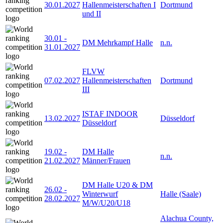
30.01.2027
Hallenmeisterschaften I
Dortmund
und II
30.01
-
DM Mehrkampf Halle
n.n.
31.01.2027
FLVW
07.02.2027
Hallenmeisterschaften
Dortmund
III
ISTAF INDOOR
13.02.2027
Düsseldorf
Düsseldorf
19.02
-
DM Halle
n.n.
21.02.2027
Männer/Frauen
DM Halle U20 & DM
26.02
-
Winterwurf
Halle (Saale)
28.02.2027
M/W/U20/U18
Alachua County,