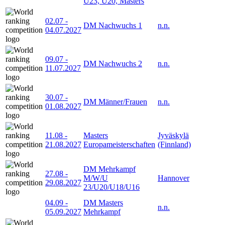
U23, U20, Masters
02.07
-
DM Nachwuchs 1
n.n.
04.07.2027
09.07
-
DM Nachwuchs 2
n.n.
11.07.2027
30.07
-
DM Männer/Frauen
n.n.
01.08.2027
11.08
-
Masters
Jyväskylä
21.08.2027
Europameisterschaften
(Finnland)
DM Mehrkampf
27.08
-
M/W/U
Hannover
29.08.2027
23/U20/U18/U16
04.09
-
DM Masters
n.n.
05.09.2027
Mehrkampf