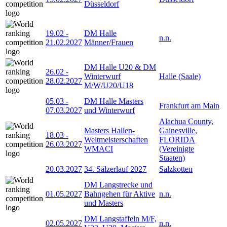
Düsseldorf
19.02
-
DM Halle
n.n.
21.02.2027
Männer/Frauen
DM Halle U20 & DM
26.02
-
Winterwurf
Halle (Saale)
28.02.2027
M/W/U20/U18
05.03
-
DM Halle Masters
Frankfurt am Main
07.03.2027
und Winterwurf
Alachua County,
Masters Hallen-
Gainesville,
18.03
-
Weltmeisterschaften
FLORIDA
26.03.2027
WMACI
(Vereinigte
Staaten)
20.03.2027
34. Sälzerlauf 2027
Salzkotten
DM Langstrecke und
01.05.2027
Bahngehen für Aktive
n.n.
und Masters
DM Langstaffeln M/F,
02.05.2027
n.n.