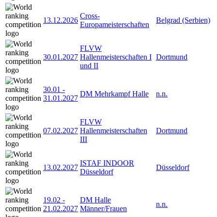
Cross-
13.12.2026
Belgrad (Serbien)
Europameisterschaften
FLVW
30.01.2027
Hallenmeisterschaften I
Dortmund
und II
30.01
-
DM Mehrkampf Halle
n.n.
31.01.2027
FLVW
07.02.2027
Hallenmeisterschaften
Dortmund
III
ISTAF INDOOR
13.02.2027
Düsseldorf
Düsseldorf
19.02
-
DM Halle
n.n.
21.02.2027
Männer/Frauen