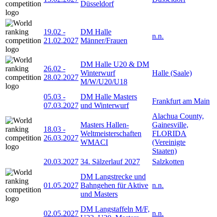
Düsseldorf
19.02
-
DM Halle
n.n.
21.02.2027
Männer/Frauen
DM Halle U20 & DM
26.02
-
Winterwurf
Halle (Saale)
28.02.2027
M/W/U20/U18
05.03
-
DM Halle Masters
Frankfurt am Main
07.03.2027
und Winterwurf
Alachua County,
Masters Hallen-
Gainesville,
18.03
-
Weltmeisterschaften
FLORIDA
26.03.2027
WMACI
(Vereinigte
Staaten)
20.03.2027
34. Sälzerlauf 2027
Salzkotten
DM Langstrecke und
01.05.2027
Bahngehen für Aktive
n.n.
und Masters
DM Langstaffeln M/F,
02.05.2027
n.n.