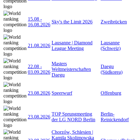
15.08
-
Sky's the Limit 2026
Zweibrücken
16.08.2026
Lausanne | Diamond
Lausanne
21.08.2026
League Meeting
(Schweiz)
Masters
22.08
-
Daegu
Weltmeisterschaften
03.09.2026
(Südkorea)
Daegu
23.08.2026
Speerwurf
Offenburg
TOP Sprungmeeting
Berlin-
23.08.2026
der LG NORD Berlin
Reinickendorf
Chorzów, Schlesien |
Kamila Skolimowska