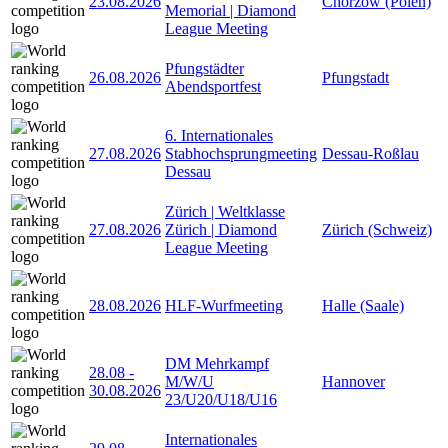
23.08.2026
Chorzow (Polen)
Memorial | Diamond
League Meeting
Pfungstädter
26.08.2026
Pfungstadt
Abendsportfest
6. Internationales
27.08.2026
Stabhochsprungmeeting
Dessau-Roßlau
Dessau
Zürich | Weltklasse
27.08.2026
Zürich | Diamond
Zürich (Schweiz)
League Meeting
28.08.2026
HLF-Wurfmeeting
Halle (Saale)
DM Mehrkampf
28.08
-
M/W/U
Hannover
30.08.2026
23/U20/U18/U16
Internationales