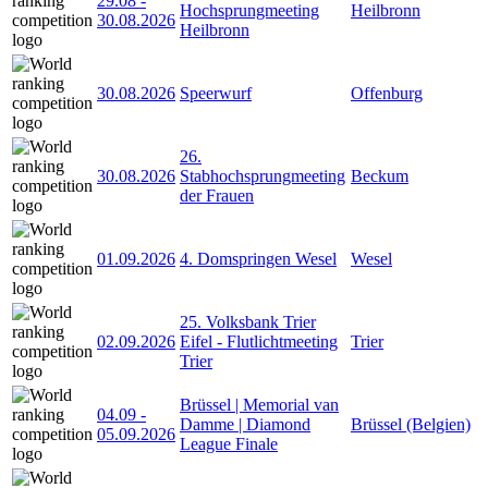
29.08
-
Hochsprungmeeting
Heilbronn
30.08.2026
Heilbronn
30.08.2026
Speerwurf
Offenburg
26.
30.08.2026
Stabhochsprungmeeting
Beckum
der Frauen
01.09.2026
4. Domspringen Wesel
Wesel
25. Volksbank Trier
02.09.2026
Eifel - Flutlichtmeeting
Trier
Trier
Brüssel | Memorial van
04.09
-
Damme | Diamond
Brüssel (Belgien)
05.09.2026
League Finale