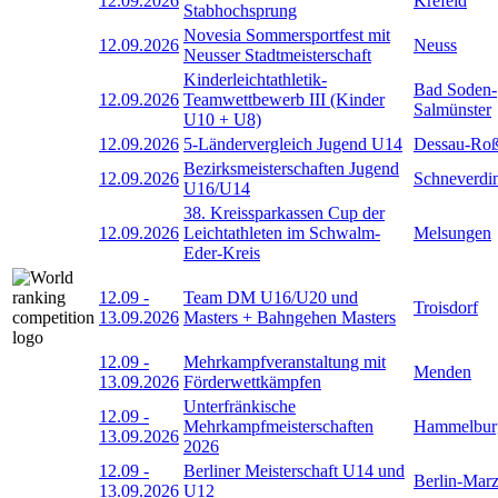
12.09.2026
Krefeld
Stabhochsprung
Novesia Sommersportfest mit
12.09.2026
Neuss
Neusser Stadtmeisterschaft
Kinderleichtathletik-
Bad Soden-
12.09.2026
Teamwettbewerb III (Kinder
Salmünster
U10 + U8)
12.09.2026
5-Ländervergleich Jugend U14
Dessau-Roß
Bezirksmeisterschaften Jugend
12.09.2026
Schneverdi
U16/U14
38. Kreissparkassen Cup der
12.09.2026
Leichtathleten im Schwalm-
Melsungen
Eder-Kreis
12.09
-
Team DM U16/U20 und
Troisdorf
13.09.2026
Masters + Bahngehen Masters
12.09
-
Mehrkampfveranstaltung mit
Menden
13.09.2026
Förderwettkämpfen
Unterfränkische
12.09
-
Mehrkampfmeisterschaften
Hammelbur
13.09.2026
2026
12.09
-
Berliner Meisterschaft U14 und
Berlin-Mar
13.09.2026
U12