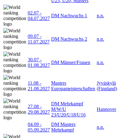
U23, U20, Masters
02.07
-
DM Nachwuchs 1
n.n.
04.07.2027
09.07
-
DM Nachwuchs 2
n.n.
11.07.2027
30.07
-
DM Männer/Frauen
n.n.
01.08.2027
11.08
-
Masters
Jyväskylä
21.08.2027
Europameisterschaften
(Finnland)
DM Mehrkampf
27.08
-
M/W/U
Hannover
29.08.2027
23/U20/U18/U16
04.09
-
DM Masters
n.n.
05.09.2027
Mehrkampf