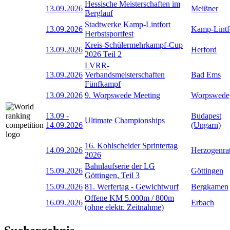
Hessische Meisterschaften im
13.09.2026
Meißner
Berglauf
Stadtwerke Kamp-Lintfort
13.09.2026
Kamp-Lintf
Herbstsportfest
Kreis-Schülermehrkampf-Cup
13.09.2026
Herford
2026 Teil 2
LVRR-
13.09.2026
Verbandsmeisterschaften
Bad Ems
Fünfkampf
13.09.2026
9. Worpswede Meeting
Worpswede
13.09
-
Budapest
Ultimate Championships
14.09.2026
(Ungarn)
16. Kohlscheider Sprintertag
14.09.2026
Herzogenra
2026
Bahnlaufserie der LG
15.09.2026
Göttingen
Göttingen, Teil 3
15.09.2026
81. Werfertag - Gewichtwurf
Bergkamen
Offene KM 5.000m / 800m
16.09.2026
Erbach
(ohne elektr. Zeitnahme)