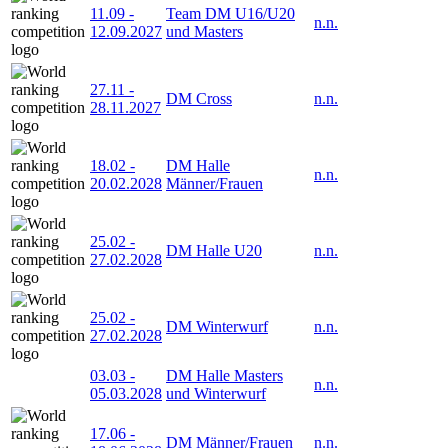
11.09
-
Team DM U16/U20
n.n.
12.09.2027
und Masters
27.11
-
DM Cross
n.n.
28.11.2027
18.02
-
DM Halle
n.n.
20.02.2028
Männer/Frauen
25.02
-
DM Halle U20
n.n.
27.02.2028
25.02
-
DM Winterwurf
n.n.
27.02.2028
03.03
-
DM Halle Masters
n.n.
05.03.2028
und Winterwurf
17.06
-
DM Männer/Frauen
n.n.