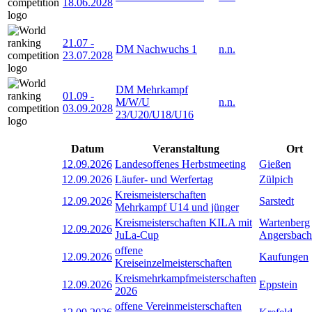
18.06.2028
21.07
-
DM Nachwuchs 1
n.n.
23.07.2028
DM Mehrkampf
01.09
-
M/W/U
n.n.
03.09.2028
23/U20/U18/U16
Datum
Veranstaltung
Ort
12.09.2026
Landesoffenes Herbstmeeting
Gießen
12.09.2026
Läufer- und Werfertag
Zülpich
Kreismeisterschaften
12.09.2026
Sarstedt
Mehrkampf U14 und jünger
Kreismeisterschaften KILA mit
Wartenberg
12.09.2026
JuLa-Cup
Angersbach
offene
12.09.2026
Kaufungen
Kreiseinzelmeisterschaften
Kreismehrkampfmeisterschaften
12.09.2026
Eppstein
2026
offene Vereinmeisterschaften