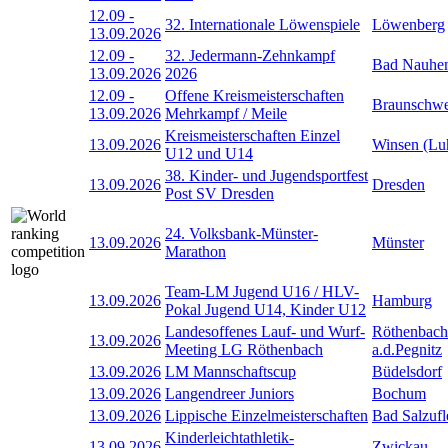
12.09
-
32. Internationale Löwenspiele
Löwenberg
13.09.2026
12.09
-
32. Jedermann-Zehnkampf
Bad Nauhe
13.09.2026
2026
12.09
-
Offene Kreismeisterschaften
Braunschwe
13.09.2026
Mehrkampf / Meile
Kreismeisterschaften Einzel
13.09.2026
Winsen (Lu
U12 und U14
38. Kinder- und Jugendsportfest
13.09.2026
Dresden
Post SV Dresden
24. Volksbank-Münster-
13.09.2026
Münster
Marathon
Team-LM Jugend U16 / HLV-
13.09.2026
Hamburg
Pokal Jugend U14, Kinder U12
Landesoffenes Lauf- und Wurf-
Röthenbach
13.09.2026
Meeting LG Röthenbach
a.d.Pegnitz
13.09.2026
LM Mannschaftscup
Büdelsdorf
13.09.2026
Langendreer Juniors
Bochum
13.09.2026
Lippische Einzelmeisterschaften
Bad Salzufl
Kinderleichtathletik-
13.09.2026
Zwickau