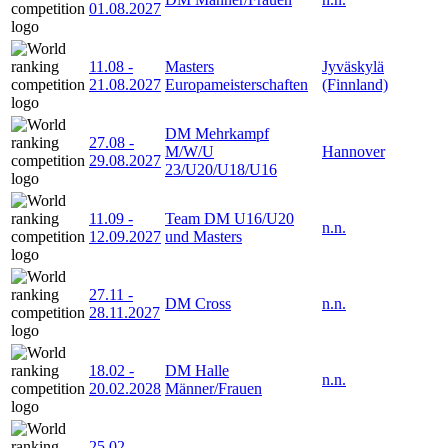
01.08.2027
11.08
-
Masters
Jyväskylä
21.08.2027
Europameisterschaften
(Finnland)
DM Mehrkampf
27.08
-
M/W/U
Hannover
29.08.2027
23/U20/U18/U16
11.09
-
Team DM U16/U20
n.n.
12.09.2027
und Masters
27.11
-
DM Cross
n.n.
28.11.2027
18.02
-
DM Halle
n.n.
20.02.2028
Männer/Frauen
25.02
-