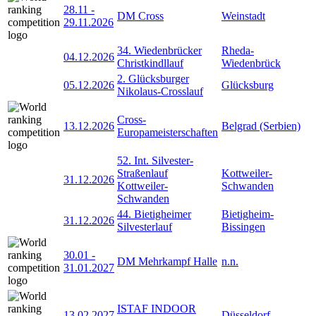
28.11
-
DM Cross
Weinstadt
29.11.2026
34. Wiedenbrücker
Rheda-
04.12.2026
Christkindllauf
Wiedenbrück
2. Glücksburger
05.12.2026
Glücksburg
Nikolaus-Crosslauf
Cross-
13.12.2026
Belgrad (Serbien)
Europameisterschaften
52. Int. Silvester-
Straßenlauf
Kottweiler-
31.12.2026
Kottweiler-
Schwanden
Schwanden
44. Bietigheimer
Bietigheim-
31.12.2026
Silvesterlauf
Bissingen
30.01
-
DM Mehrkampf Halle
n.n.
31.01.2027
ISTAF INDOOR
13.02.2027
Düsseldorf