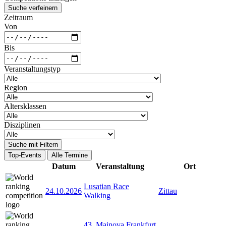
Suche verfeinern
Zeitraum
Von
Bis
Veranstaltungstyp
Region
Altersklassen
Disziplinen
Suche mit Filtern
Top-Events
Alle Termine
Datum
Veranstaltung
Ort
Lusatian Race
24.10.2026
Zittau
Walking
43. Mainova Frankfurt