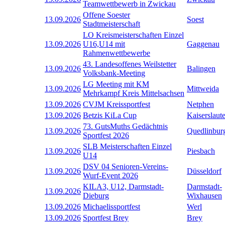
Teamwettbewerb in Zwickau
Offene Soester
13.09.2026
Soest
Stadtmeisterschaft
LO Kreismeisterschaften Einzel
13.09.2026
U16,U14 mit
Gaggenau
Rahmenwettbewerbe
43. Landesoffenes Weilstetter
13.09.2026
Balingen
Volksbank-Meeting
LG Meeting mit KM
13.09.2026
Mittweida
Mehrkampf Kreis Mittelsachsen
13.09.2026
CVJM Kreissportfest
Netphen
13.09.2026
Betzis KiLa Cup
Kaiserslaut
73. GutsMuths Gedächtnis
13.09.2026
Quedlinbur
Sportfest 2026
SLB Meisterschaften Einzel
13.09.2026
Piesbach
U14
DSV 04 Senioren-Vereins-
13.09.2026
Düsseldorf
Wurf-Event 2026
KILA3, U12, Darmstadt-
Darmstadt-
13.09.2026
Dieburg
Wixhausen
13.09.2026
Michaelissportfest
Werl
13.09.2026
Sportfest Brey
Brey