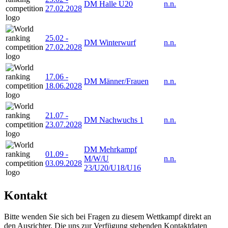
DM Halle U20
n.n.
27.02.2028
25.02
-
DM Winterwurf
n.n.
27.02.2028
17.06
-
DM Männer/Frauen
n.n.
18.06.2028
21.07
-
DM Nachwuchs 1
n.n.
23.07.2028
DM Mehrkampf
01.09
-
M/W/U
n.n.
03.09.2028
23/U20/U18/U16
Kontakt
Bitte wenden Sie sich bei Fragen zu diesem Wettkampf direkt an
den Ausrichter. Die uns zur Verfügung stehenden Kontaktdaten