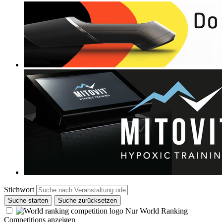
Stichwort
Suche starten
Suche zurücksetzen
Nur World Ranking
Competitions anzeigen