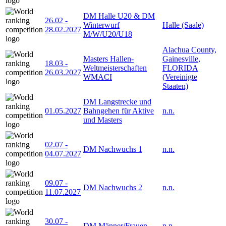
DM Halle U20 & DM
26.02
-
Winterwurf
Halle (Saale)
28.02.2027
M/W/U20/U18
Alachua County,
Masters Hallen-
Gainesville,
18.03
-
Weltmeisterschaften
FLORIDA
26.03.2027
WMACI
(Vereinigte
Staaten)
DM Langstrecke und
01.05.2027
Bahngehen für Aktive
n.n.
und Masters
02.07
-
DM Nachwuchs 1
n.n.
04.07.2027
09.07
-
DM Nachwuchs 2
n.n.
11.07.2027
30.07
-
DM Männer/Frauen
n.n.