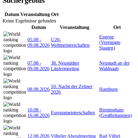
Suchergebnis
Datum
Veranstaltung
Ort
Keine Ergebnisse gefunden
Datum
Veranstaltung
Ort
Eugene
05.08
-
U20-
(Vereinigte
09.08.2026
Weltmeisterschaften
Staaten)
07.08
-
38. Neustädter
Neustadt an der
09.08.2026
Läufermeeting
Waldnaab
10. Nacht der Zehner
08.08.2026
Hamburg
2026
10.08
-
Birmingham
Europameisterschaften
16.08.2026
(Großbritannien)
12.08.2026
Vilbeler Abendmeeting
Bad Vilbel