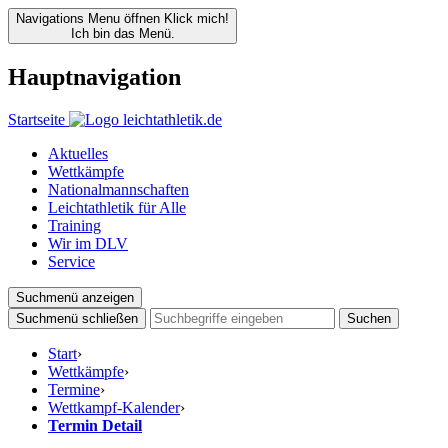
Navigations Menu öffnen
Klick mich!
Ich bin das Menü.
Hauptnavigation
Startseite
Aktuelles
Wettkämpfe
Nationalmannschaften
Leichtathletik für Alle
Training
Wir im DLV
Service
Suchmenü anzeigen
Suchmenü schließen
Suchen
Start
›
Wettkämpfe
›
Termine
›
Wettkampf-Kalender
›
Termin Detail