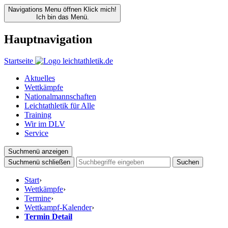
Navigations Menu öffnen
Klick mich!
Ich bin das Menü.
Hauptnavigation
Startseite
Aktuelles
Wettkämpfe
Nationalmannschaften
Leichtathletik für Alle
Training
Wir im DLV
Service
Suchmenü anzeigen
Suchmenü schließen
Suchen
Start
›
Wettkämpfe
›
Termine
›
Wettkampf-Kalender
›
Termin Detail