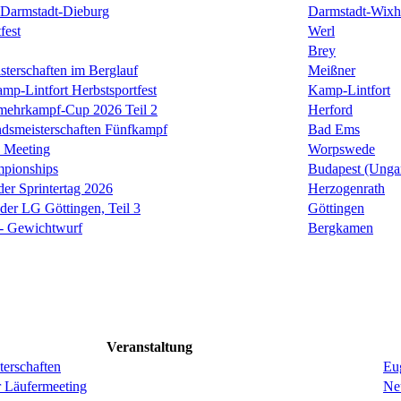
Darmstadt-Dieburg
Darmstadt-Wixh
fest
Werl
Brey
sterschaften im Berglauf
Meißner
mp-Lintfort Herbstsportfest
Kamp-Lintfort
rmehrkampf-Cup 2026 Teil 2
Herford
smeisterschaften Fünfkampf
Bad Ems
 Meeting
Worpswede
mpionships
Budapest (Unga
der Sprintertag 2026
Herzogenrath
 der LG Göttingen, Teil 3
Göttingen
 - Gewichtwurf
Bergkamen
Veranstaltung
erschaften
Eug
r Läufermeeting
Ne