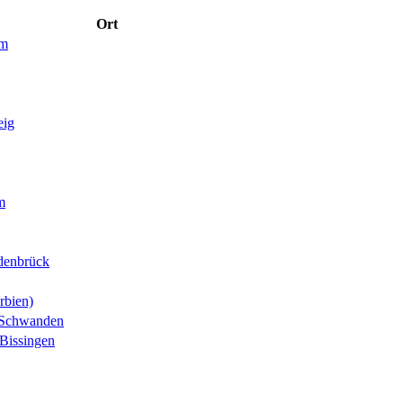
Ort
im
eig
m
denbrück
rbien)
-Schwanden
Bissingen