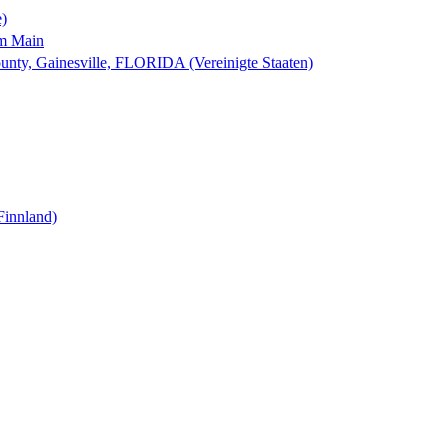
e)
am Main
nty, Gainesville, FLORIDA (Vereinigte Staaten)
Finnland)