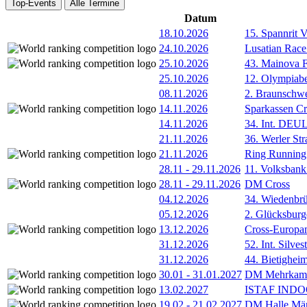
Top-Events
Alle Termine
Datum
18.10.2026
15. Spannrit 
24.10.2026
Lusatian Race
25.10.2026
43. Mainova F
25.10.2026
12. Olympiab
08.11.2026
2. Braunschw
14.11.2026
Sparkassen Cr
14.11.2026
34. Int. DE
21.11.2026
36. Werler Str
21.11.2026
Ring Running 
28.11
-
29.11.2026
11. Volksban
28.11
-
29.11.2026
DM Cross
04.12.2026
34. Wiedenbrü
05.12.2026
2. Glücksburg
13.12.2026
Cross-Europam
31.12.2026
52. Int. Silve
31.12.2026
44. Bietigheim
30.01
-
31.01.2027
DM Mehrkamp
13.02.2027
ISTAF INDOO
19.02
-
21.02.2027
DM Halle Män