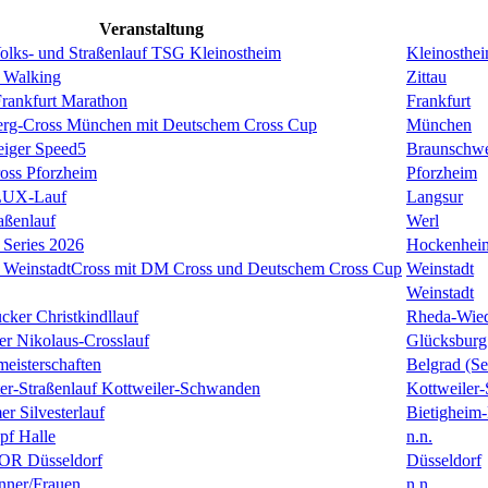
Veranstaltung
Volks- und Straßenlauf TSG Kleinostheim
Kleinosthe
 Walking
Zittau
rankfurt Marathon
Frankfurt
erg-Cross München mit Deutschem Cross Cup
München
eiger Speed5
Braunschw
oss Pforzheim
Pforzheim
ULUX-Lauf
Langsur
aßenlauf
Werl
Series 2026
Hockenhei
k WeinstadtCross mit DM Cross und Deutschem Cross Cup
Weinstadt
Weinstadt
cker Christkindllauf
Rheda-Wie
er Nikolaus-Crosslauf
Glücksburg
eisterschaften
Belgrad (Se
ster-Straßenlauf Kottweiler-Schwanden
Kottweiler
er Silvesterlauf
Bietigheim-
f Halle
n.n.
R Düsseldorf
Düsseldorf
ner/Frauen
n.n.