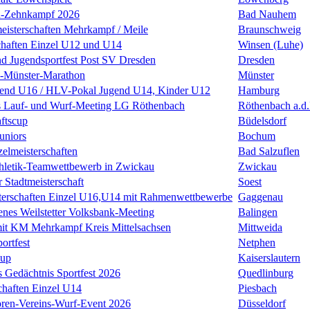
n-Zehnkampf 2026
Bad Nauhem
eisterschaften Mehrkampf / Meile
Braunschweig
chaften Einzel U12 und U14
Winsen (Luhe)
nd Jugendsportfest Post SV Dresden
Dresden
k-Münster-Marathon
Münster
nd U16 / HLV-Pokal Jugend U14, Kinder U12
Hamburg
s Lauf- und Wurf-Meeting LG Röthenbach
Röthenbach a.d.
ftscup
Büdelsdorf
uniors
Bochum
zelmeisterschaften
Bad Salzuflen
thletik-Teamwettbewerb in Zwickau
Zwickau
 Stadtmeisterschaft
Soest
terschaften Einzel U16,U14 mit Rahmenwettbewerbe
Gaggenau
enes Weilstetter Volksbank-Meeting
Balingen
it KM Mehrkampf Kreis Mittelsachsen
Mittweida
ortfest
Netphen
Cup
Kaiserslautern
 Gedächtnis Sportfest 2026
Quedlinburg
haften Einzel U14
Piesbach
ren-Vereins-Wurf-Event 2026
Düsseldorf