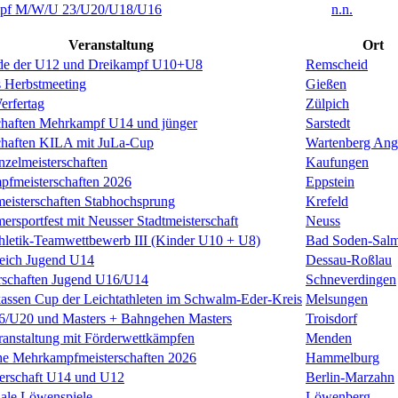
f M/W/U 23/U20/U18/U16
n.n.
Veranstaltung
Ort
de der U12 und Dreikampf U10+U8
Remscheid
 Herbstmeeting
Gießen
erfertag
Zülpich
chaften Mehrkampf U14 und jünger
Sarstedt
chaften KILA mit JuLa-Cup
Wartenberg Ang
nzelmeisterschaften
Kaufungen
pfmeisterschaften 2026
Eppstein
meisterschaften Stabhochsprung
Krefeld
rsportfest mit Neusser Stadtmeisterschaft
Neuss
thletik-Teamwettbewerb III (Kinder U10 + U8)
Bad Soden-Salm
leich Jugend U14
Dessau-Roßlau
rschaften Jugend U16/U14
Schneverdingen
kassen Cup der Leichtathleten im Schwalm-Eder-Kreis
Melsungen
U20 und Masters + Bahngehen Masters
Troisdorf
anstaltung mit Förderwettkämpfen
Menden
he Mehrkampfmeisterschaften 2026
Hammelburg
terschaft U14 und U12
Berlin-Marzahn
nale Löwenspiele
Löwenberg