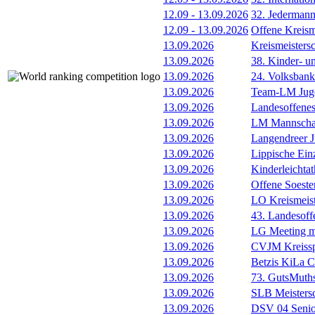
12.09
-
13.09.2026
32. Jederman
12.09
-
13.09.2026
Offene Kreism
13.09.2026
Kreismeisters
13.09.2026
38. Kinder- u
13.09.2026
24. Volksban
13.09.2026
Team-LM Juge
13.09.2026
Landesoffene
13.09.2026
LM Mannscha
13.09.2026
Langendreer J
13.09.2026
Lippische Ein
13.09.2026
Kinderleichta
13.09.2026
Offene Soester
13.09.2026
LO Kreismeis
13.09.2026
43. Landesoff
13.09.2026
LG Meeting m
13.09.2026
CVJM Kreissp
13.09.2026
Betzis KiLa 
13.09.2026
73. GutsMuths
13.09.2026
SLB Meistersc
13.09.2026
DSV 04 Senio