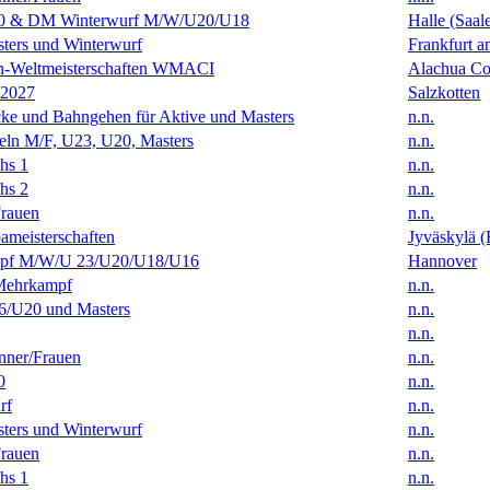
0 & DM Winterwurf M/W/U20/U18
Halle (Saal
ters und Winterwurf
Frankfurt 
en-Weltmeisterschaften WMACI
Alachua Cou
 2027
Salzkotten
ke und Bahngehen für Aktive und Masters
n.n.
eln M/F, U23, U20, Masters
n.n.
hs 1
n.n.
hs 2
n.n.
rauen
n.n.
ameisterschaften
Jyväskylä (
f M/W/U 23/U20/U18/U16
Hannover
Mehrkampf
n.n.
/U20 und Masters
n.n.
n.n.
ner/Frauen
n.n.
0
n.n.
rf
n.n.
ters und Winterwurf
n.n.
rauen
n.n.
hs 1
n.n.