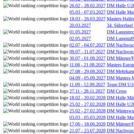
26.02
-
28.02.2027
DM Halle U2
05.03
-
07.03.2027
DM Halle Mas
18.03
-
26.03.2027
Masters Hall
20.03.2027
34. Sälzerlauf
01.05.2027
DM Langstrec
02.05.2027
DM Langstaff
02.07
-
04.07.2027
DM Nachwuc
09.07
-
11.07.2027
DM Nachwuc
30.07
-
01.08.2027
DM Männer/F
11.08
-
21.08.2027
Masters Europ
27.08
-
29.08.2027
DM Mehrkamp
04.09
-
05.09.2027
DM Masters 
11.09
-
12.09.2027
Team DM U16
27.11
-
28.11.2027
DM Cross
18.02
-
20.02.2028
DM Halle Män
25.02
-
27.02.2028
DM Halle U2
25.02
-
27.02.2028
DM Winterwu
03.03
-
05.03.2028
DM Halle Mas
17.06
-
18.06.2028
DM Männer/F
21.07
-
23.07.2028
DM Nachwuc