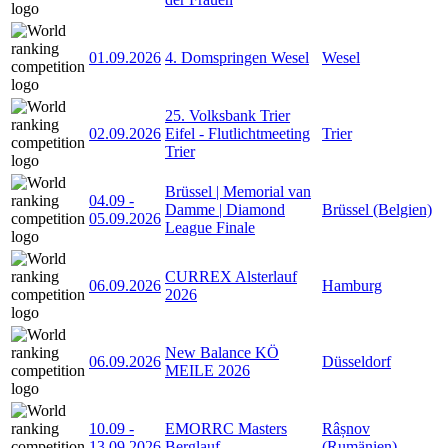
01.09.2026
4. Domspringen Wesel
Wesel
25. Volksbank Trier
02.09.2026
Eifel - Flutlichtmeeting
Trier
Trier
Brüssel | Memorial van
04.09
-
Damme | Diamond
Brüssel (Belgien)
05.09.2026
League Finale
CURREX Alsterlauf
06.09.2026
Hamburg
2026
New Balance KÖ
06.09.2026
Düsseldorf
MEILE 2026
10.09
-
EMORRC Masters
Râșnov
13.09.2026
Berglauf
(Rumänien)