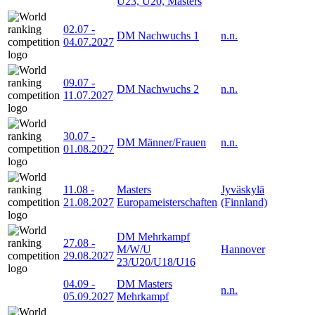
U23, U20, Masters
02.07
-
DM Nachwuchs 1
n.n.
04.07.2027
09.07
-
DM Nachwuchs 2
n.n.
11.07.2027
30.07
-
DM Männer/Frauen
n.n.
01.08.2027
11.08
-
Masters
Jyväskylä
21.08.2027
Europameisterschaften
(Finnland)
DM Mehrkampf
27.08
-
M/W/U
Hannover
29.08.2027
23/U20/U18/U16
04.09
-
DM Masters
n.n.
05.09.2027
Mehrkampf