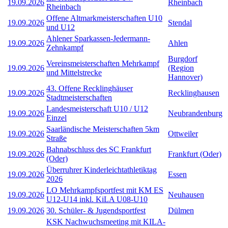
19.09.2026
Rheinbach
Rheinbach
Offene Altmarkmeisterschaften U10
19.09.2026
Stendal
und U12
Ahlener Sparkassen-Jedermann-
19.09.2026
Ahlen
Zehnkampf
Burgdorf
Vereinsmeisterschaften Mehrkampf
19.09.2026
(Region
und Mittelstrecke
Hannover)
43. Offene Recklinghäuser
19.09.2026
Recklinghausen
Stadtmeisterschaften
Landesmeisterschaft U10 / U12
19.09.2026
Neubrandenburg
Einzel
Saarländische Meisterschaften 5km
19.09.2026
Ottweiler
Straße
Bahnabschluss des SC Frankfurt
19.09.2026
Frankfurt (Oder)
(Oder)
Überruhrer Kinderleichtathletiktag
19.09.2026
Essen
2026
LO Mehrkampfsportfest mit KM ES
19.09.2026
Neuhausen
U12-U14 inkl. KiLA U08-U10
19.09.2026
30. Schüler- & Jugendsportfest
Dülmen
KSK Nachwuchsmeeting mit KILA-