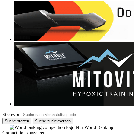
Stichwort
Suche starten
Suche zurücksetzen
Nur World Ranking
Competitions anzeigen