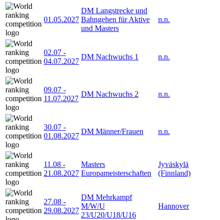
DM Langstrecke und
01.05.2027
Bahngehen für Aktive
n.n.
und Masters
02.07
-
DM Nachwuchs 1
n.n.
04.07.2027
09.07
-
DM Nachwuchs 2
n.n.
11.07.2027
30.07
-
DM Männer/Frauen
n.n.
01.08.2027
11.08
-
Masters
Jyväskylä
21.08.2027
Europameisterschaften
(Finnland)
DM Mehrkampf
27.08
-
M/W/U
Hannover
29.08.2027
23/U20/U18/U16