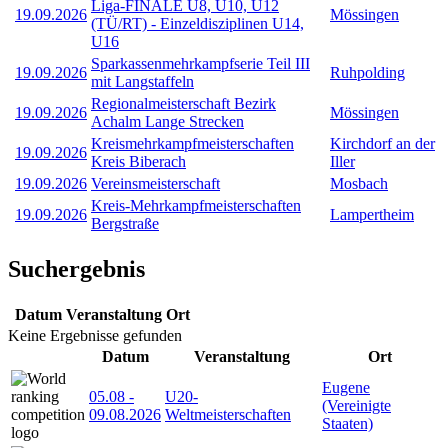
Liga-FINALE U8, U10, U12
19.09.2026
Mössingen
(TÜ/RT) - Einzeldisziplinen U14,
U16
Sparkassenmehrkampfserie Teil III
19.09.2026
Ruhpolding
mit Langstaffeln
Regionalmeisterschaft Bezirk
19.09.2026
Mössingen
Achalm Lange Strecken
Kreismehrkampfmeisterschaften
Kirchdorf an der
19.09.2026
Kreis Biberach
Iller
19.09.2026
Vereinsmeisterschaft
Mosbach
Kreis-Mehrkampfmeisterschaften
19.09.2026
Lampertheim
Bergstraße
Suchergebnis
Datum
Veranstaltung
Ort
Keine Ergebnisse gefunden
Datum
Veranstaltung
Ort
Eugene
05.08
-
U20-
(Vereinigte
09.08.2026
Weltmeisterschaften
Staaten)