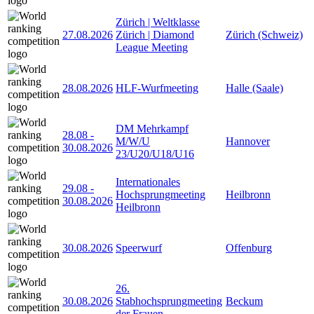
Zürich | Weltklasse
27.08.2026
Zürich | Diamond
Zürich (Schweiz)
League Meeting
28.08.2026
HLF-Wurfmeeting
Halle (Saale)
DM Mehrkampf
28.08
-
M/W/U
Hannover
30.08.2026
23/U20/U18/U16
Internationales
29.08
-
Hochsprungmeeting
Heilbronn
30.08.2026
Heilbronn
30.08.2026
Speerwurf
Offenburg
26.
30.08.2026
Stabhochsprungmeeting
Beckum
der Frauen