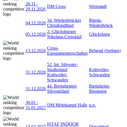
28.11
-
DM Cross
Weinstadt
29.11.2026
34. Wiedenbrücker
Rheda-
04.12.2026
Christkindllauf
Wiedenbrück
2. Glücksburger
05.12.2026
Glücksburg
Nikolaus-Crosslauf
Cross-
13.12.2026
Belgrad (Serbien)
Europameisterschaften
52. Int. Silvester-
Straßenlauf
Kottweiler-
31.12.2026
Kottweiler-
Schwanden
Schwanden
44. Bietigheimer
Bietigheim-
31.12.2026
Silvesterlauf
Bissingen
30.01
-
DM Mehrkampf Halle
n.n.
31.01.2027
ISTAF INDOOR
13.02.2027
Düsseldorf