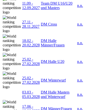
11.09
-
Team DM U16/U20
n.n.
12.09.2027
und Masters
27.11
-
DM Cross
n.n.
28.11.2027
18.02
-
DM Halle
n.n.
20.02.2028
Männer/Frauen
25.02
-
DM Halle U20
n.n.
27.02.2028
25.02
-
DM Winterwurf
n.n.
27.02.2028
03.03
-
DM Halle Masters
n.n.
05.03.2028
und Winterwurf
17.06
-
DM Männer/Frauen
n.n.