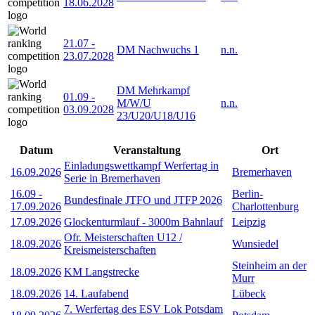
18.06.2028
21.07
-
DM Nachwuchs 1
n.n.
23.07.2028
DM Mehrkampf
01.09
-
M/W/U
n.n.
03.09.2028
23/U20/U18/U16
Datum
Veranstaltung
Ort
Einladungswettkampf Werfertag in
16.09.2026
Bremerhaven
Serie in Bremerhaven
16.09
-
Berlin-
Bundesfinale JTFO und JTFP 2026
17.09.2026
Charlottenburg
17.09.2026
Glockenturmlauf - 3000m Bahnlauf
Leipzig
Ofr. Meisterschaften U12 /
18.09.2026
Wunsiedel
Kreismeisterschaften
Steinheim an der
18.09.2026
KM Langstrecke
Murr
18.09.2026
14. Laufabend
Lübeck
7. Werfertag des ESV Lok Potsdam