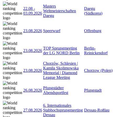
Masters
22.08
-
Daegu
Weltmeisterschaften
03.09.2026
(Südkorea)
Daegu
23.08.2026
Speerwurf
Offenburg
TOP Sprungmeeting
Berlin-
23.08.2026
der LG NORD Berlin
Reinickendorf
Chorzów, Schlesien |
Kamila Skolimowska
23.08.2026
Chorzow (Polen)
Memorial | Diamond
League Meeting
Pfungstädter
26.08.2026
Pfungstadt
Abendsportfest
6. Internationales
27.08.2026
Stabhochsprungmeeting
Dessau-Roßlau
Dessau