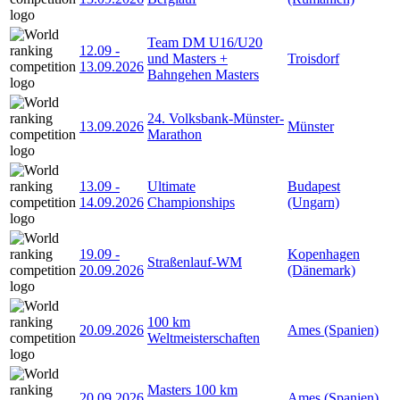
Team DM U16/U20
12.09
-
und Masters +
Troisdorf
13.09.2026
Bahngehen Masters
24. Volksbank-Münster-
13.09.2026
Münster
Marathon
13.09
-
Ultimate
Budapest
14.09.2026
Championships
(Ungarn)
19.09
-
Kopenhagen
Straßenlauf-WM
20.09.2026
(Dänemark)
100 km
20.09.2026
Ames (Spanien)
Weltmeisterschaften
Masters 100 km
20.09.2026
Ames (Spanien)