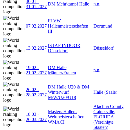
30.01
-
DM Mehrkampf Halle
n.n.
31.01.2027
FLVW
07.02.2027
Hallenmeisterschaften
Dortmund
III
ISTAF INDOOR
13.02.2027
Düsseldorf
Düsseldorf
19.02
-
DM Halle
n.n.
21.02.2027
Männer/Frauen
DM Halle U20 & DM
26.02
-
Winterwurf
Halle (Saale)
28.02.2027
M/W/U20/U18
Alachua County,
Masters Hallen-
Gainesville,
18.03
-
Weltmeisterschaften
FLORIDA
26.03.2027
WMACI
(Vereinigte
Staaten)