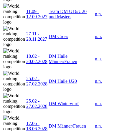
11.09
-
Team DM U16/U20
n.n.
12.09.2027
und Masters
27.11
-
DM Cross
n.n.
28.11.2027
18.02
-
DM Halle
n.n.
20.02.2028
Männer/Frauen
25.02
-
DM Halle U20
n.n.
27.02.2028
25.02
-
DM Winterwurf
n.n.
27.02.2028
17.06
-
DM Männer/Frauen
n.n.
18.06.2028