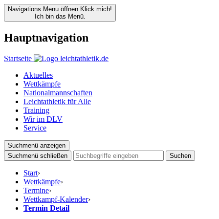
Navigations Menu öffnen
Klick mich!
Ich bin das Menü.
Hauptnavigation
Startseite
Aktuelles
Wettkämpfe
Nationalmannschaften
Leichtathletik für Alle
Training
Wir im DLV
Service
Suchmenü anzeigen
Suchmenü schließen
Suchen
Start
›
Wettkämpfe
›
Termine
›
Wettkampf-Kalender
›
Termin Detail