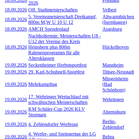
18.09.2026
Potsdam
2026
18.09.2026
Off. Stadtmeisterschaften
Velbert
5. Vereinsmeisterschaft Dreikampf,
Altwarmbüchen
18.09.2026
800m M,W U 10 U 12
(Isernhagen)
18.09.2026
AMCH Spendenlauf
Augsburg
Nachholtermin: Meisterschaften U8 -
U12 der Vereine des Kreis
18.09.2026
Heinsberg plus 800m
Hückelhoven
Rahmenprogramm für alle
Altersklassen
19.09.2026
Seckenheimer Herbstsportfest
Mannheim
19.09.2026
29. Karl-Schubnell-Sportfest
Titisee-Neustadt
Mingolsheim
19.09.2026
Mehrkampftag
(Bad
Schönborn)
17. Wehringer Wertachlauf mit
19.09.2026
Wehringen
schwäbischen Meisterschaften
KM Schüler-Cup 2026 KLV
19.09.2026
Ahrensburg
Stormarn
Berlin-
19.09.2026
4. Zehlendorfer Werferag
Zehlendorf
4. Werfer- und Springertag der LG
19.09.2026
Bebra