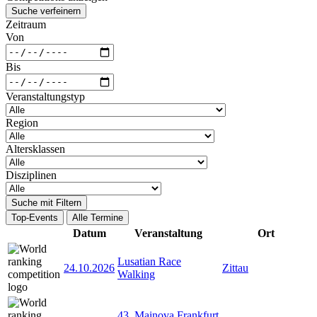
Suche verfeinern
Zeitraum
Von
Bis
Veranstaltungstyp
Region
Altersklassen
Disziplinen
Suche mit Filtern
Top-Events
Alle Termine
Datum
Veranstaltung
Ort
Lusatian Race
24.10.2026
Zittau
Walking
43. Mainova Frankfurt