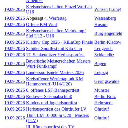
Alheimer
Kreismeisterschaften Einzel Wurf ab
19.09.2026
Winsen (Luhe)
U16
19.09.2026
Abgesagt
4. Werfertag
Wassenberg
19.09.2026
Offene KM Wurf
Husum
Kreismeisterschaften Mehrkampf
19.09.2026
Burglengenfeld
Süd U12 - U16
19.09.2026
Kladow Cup 2026 - KiLaCup Finale
Berlin-Kladow
19.09.2026
Schüler-Sportfest mit Kita-Cup
Lengerich
19.09.2026
17. Schkeuditzer Herbstsportfest
Schkeuditz
Bayerische Meisterschaften Masters
19.09.2026
Bogen
Wurf-Fünfkampf
19.09.2026
Landessportspiele Masters 2026
Leipzig
Kreisoffener Werfertag mit KM
19.09.2026
Geringswalde
Hammerwurf (U14-U20)
19.09.2026
6. offenes LSF-Bahnsportfest
Münster
19.09.2026
Rudower Saisonabschluß
Berlin-Britz
19.09.2026
Kinder- und Jugendsportfest
Helmstedt
19.09.2026
Herbstsportfest des Ohrdrufer LV
Ohrdruf
Thür. LM 10.000 m U20 - Masters
19.09.2026
Ohrdruf
(TLV)
III. Römersportfest des TV