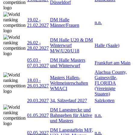
Düsseldorf
19.02
-
DM Halle
n.n.
21.02.2027
Männer/Frauen
DM Halle U20 & DM
26.02
-
Winterwurf
Halle (Saale)
28.02.2027
M/W/U20/U18
05.03
-
DM Halle Masters
Frankfurt am Main
07.03.2027
und Winterwurf
Alachua County,
Masters Hallen-
Gainesville,
18.03
-
Weltmeisterschaften
FLORIDA
26.03.2027
WMACI
(Vereinigte
Staaten)
20.03.2027
34. Sälzerlauf 2027
Salzkotten
DM Langstrecke und
01.05.2027
Bahngehen für Aktive
n.n.
und Masters
DM Langstaffeln M/F,
02.05.2027
n.n.