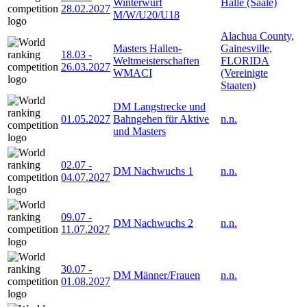
Winterwurf
Halle (Saale)
28.02.2027
M/W/U20/U18
Alachua County,
Masters Hallen-
Gainesville,
18.03
-
Weltmeisterschaften
FLORIDA
26.03.2027
WMACI
(Vereinigte
Staaten)
DM Langstrecke und
01.05.2027
Bahngehen für Aktive
n.n.
und Masters
02.07
-
DM Nachwuchs 1
n.n.
04.07.2027
09.07
-
DM Nachwuchs 2
n.n.
11.07.2027
30.07
-
DM Männer/Frauen
n.n.
01.08.2027