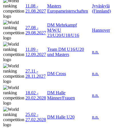
11.08
-
Masters
Jyväskylä
21.08.2027
Europameisterschaften
(Finnland)
DM Mehrkampf
27.08
-
M/W/U
Hannover
29.08.2027
23/U20/U18/U16
11.09
-
Team DM U16/U20
n.n.
12.09.2027
und Masters
27.11
-
DM Cross
n.n.
28.11.2027
18.02
-
DM Halle
n.n.
20.02.2028
Männer/Frauen
25.02
-
DM Halle U20
n.n.
27.02.2028