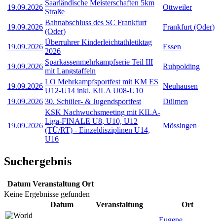
Saarländische Meisterschaften 5km
19.09.2026
Ottweiler
Straße
Bahnabschluss des SC Frankfurt
19.09.2026
Frankfurt (Oder)
(Oder)
Überruhrer Kinderleichtathletiktag
19.09.2026
Essen
2026
Sparkassenmehrkampfserie Teil III
19.09.2026
Ruhpolding
mit Langstaffeln
LO Mehrkampfsportfest mit KM ES
19.09.2026
Neuhausen
U12-U14 inkl. KiLA U08-U10
19.09.2026
30. Schüler- & Jugendsportfest
Dülmen
KSK Nachwuchsmeeting mit KILA-
Liga-FINALE U8, U10, U12
19.09.2026
Mössingen
(TÜ/RT) - Einzeldisziplinen U14,
U16
Suchergebnis
Datum
Veranstaltung
Ort
Keine Ergebnisse gefunden
Datum
Veranstaltung
Ort
Eugene