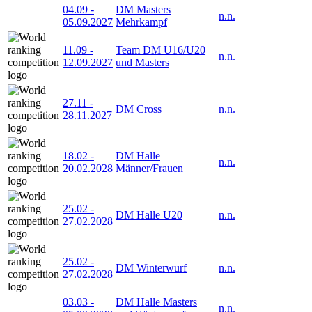
04.09
-
DM Masters
n.n.
05.09.2027
Mehrkampf
11.09
-
Team DM U16/U20
n.n.
12.09.2027
und Masters
27.11
-
DM Cross
n.n.
28.11.2027
18.02
-
DM Halle
n.n.
20.02.2028
Männer/Frauen
25.02
-
DM Halle U20
n.n.
27.02.2028
25.02
-
DM Winterwurf
n.n.
27.02.2028
03.03
-
DM Halle Masters
n.n.