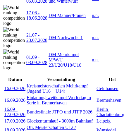
05.03.2028
und Winterwurf
17.06
-
DM Männer/Frauen
n.n.
18.06.2028
21.07
-
DM Nachwuchs 1
n.n.
23.07.2028
DM Mehrkampf
01.09
-
M/W/U
n.n.
03.09.2028
23/U20/U18/U16
Datum
Veranstaltung
Ort
Kreismeisterschaften Mehrkampf
16.09.2026
Gelnhausen
(Jugend U16 + U14)
Einladungswettkampf Werfertag in
16.09.2026
Bremerhaven
Serie in Bremerhaven
16.09
-
Berlin-
Bundesfinale JTFO und JTFP 2026
17.09.2026
Charlottenburg
17.09.2026
Glockenturmlauf - 3000m Bahnlauf
Leipzig
Ofr. Meisterschaften U12 /
18.09.2026
Wunsiedel