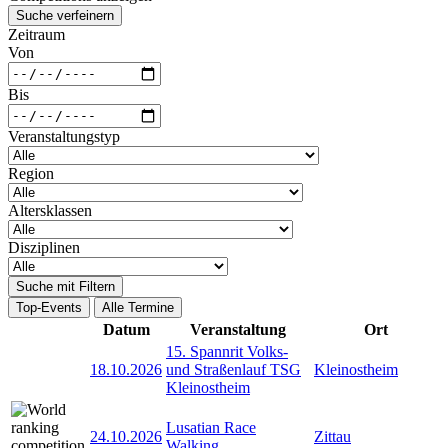
Suche verfeinern
Zeitraum
Von
Bis
Veranstaltungstyp
Region
Altersklassen
Disziplinen
Suche mit Filtern
Top-Events
Alle Termine
Datum
Veranstaltung
Ort
15. Spannrit Volks-
18.10.2026
und Straßenlauf TSG
Kleinostheim
Kleinostheim
Lusatian Race
24.10.2026
Zittau
Walking