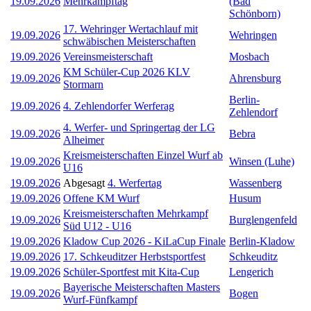
19.09.2026
Mehrkampftag
(Bad
Schönborn)
17. Wehringer Wertachlauf mit
19.09.2026
Wehringen
schwäbischen Meisterschaften
19.09.2026
Vereinsmeisterschaft
Mosbach
KM Schüler-Cup 2026 KLV
19.09.2026
Ahrensburg
Stormarn
Berlin-
19.09.2026
4. Zehlendorfer Werferag
Zehlendorf
4. Werfer- und Springertag der LG
19.09.2026
Bebra
Alheimer
Kreismeisterschaften Einzel Wurf ab
19.09.2026
Winsen (Luhe)
U16
19.09.2026
Abgesagt
4. Werfertag
Wassenberg
19.09.2026
Offene KM Wurf
Husum
Kreismeisterschaften Mehrkampf
19.09.2026
Burglengenfeld
Süd U12 - U16
19.09.2026
Kladow Cup 2026 - KiLaCup Finale
Berlin-Kladow
19.09.2026
17. Schkeuditzer Herbstsportfest
Schkeuditz
19.09.2026
Schüler-Sportfest mit Kita-Cup
Lengerich
Bayerische Meisterschaften Masters
19.09.2026
Bogen
Wurf-Fünfkampf