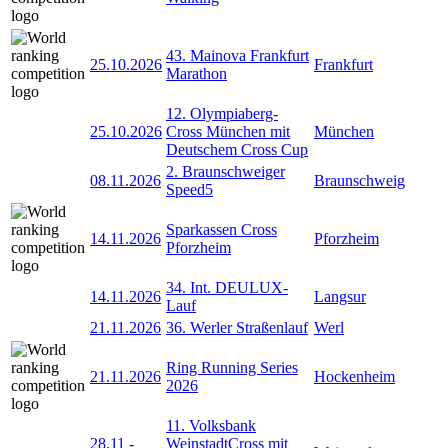
43. Mainova Frankfurt
25.10.2026
Frankfurt
Marathon
12. Olympiaberg-
25.10.2026
Cross München mit
München
Deutschem Cross Cup
2. Braunschweiger
08.11.2026
Braunschweig
Speed5
Sparkassen Cross
14.11.2026
Pforzheim
Pforzheim
34. Int. DEULUX-
14.11.2026
Langsur
Lauf
21.11.2026
36. Werler Straßenlauf
Werl
Ring Running Series
21.11.2026
Hockenheim
2026
11. Volksbank
28.11
-
WeinstadtCross mit