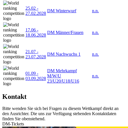
25.02
-
DM Winterwurf
n.n.
27.02.2028
17.06
-
DM Männer/Frauen
n.n.
18.06.2028
21.07
-
DM Nachwuchs 1
n.n.
23.07.2028
DM Mehrkampf
01.09
-
M/W/U
n.n.
03.09.2028
23/U20/U18/U16
Kontakt
Bitte wenden Sie sich bei Fragen zu diesem Wettkampf direkt an
den Ausrichter. Die uns zur Verfügung stehenden Kontaktdaten
finden Sie obenstehend.
DM-Tickets