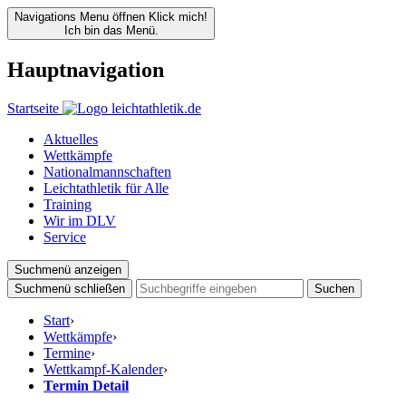
Navigations Menu öffnen
Klick mich!
Ich bin das Menü.
Hauptnavigation
Startseite
Aktuelles
Wettkämpfe
Nationalmannschaften
Leichtathletik für Alle
Training
Wir im DLV
Service
Suchmenü anzeigen
Suchmenü schließen
Suchen
Start
›
Wettkämpfe
›
Termine
›
Wettkampf-Kalender
›
Termin Detail