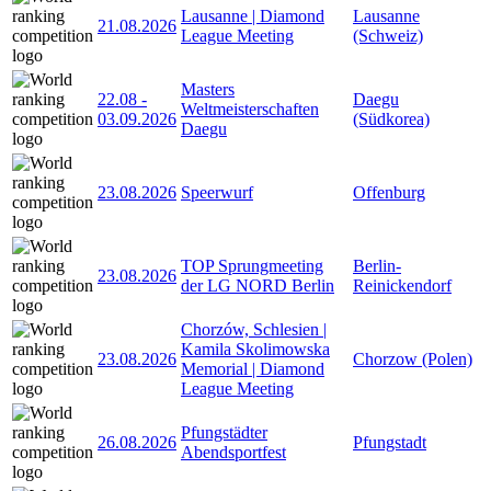
Lausanne | Diamond
Lausanne
21.08.2026
League Meeting
(Schweiz)
Masters
22.08
-
Daegu
Weltmeisterschaften
03.09.2026
(Südkorea)
Daegu
23.08.2026
Speerwurf
Offenburg
TOP Sprungmeeting
Berlin-
23.08.2026
der LG NORD Berlin
Reinickendorf
Chorzów, Schlesien |
Kamila Skolimowska
23.08.2026
Chorzow (Polen)
Memorial | Diamond
League Meeting
Pfungstädter
26.08.2026
Pfungstadt
Abendsportfest