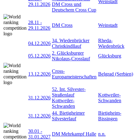
Weinstadt
29.11.2026
DM Cross und
Deutschem Cross Cup
28.11
-
DM Cross
Weinstadt
29.11.2026
34. Wiedenbrücker
Rheda-
04.12.2026
Christkindllauf
Wiedenbrück
2. Glücksburger
05.12.2026
Glücksburg
Nikolaus-Crosslauf
Cross-
13.12.2026
Belgrad (Serbien)
Europameisterschaften
52. Int. Silvester-
Straßenlauf
Kottweiler-
31.12.2026
Kottweiler-
Schwanden
Schwanden
44. Bietigheimer
Bietigheim-
31.12.2026
Silvesterlauf
Bissingen
30.01
-
DM Mehrkampf Halle
n.n.
31.01.2027