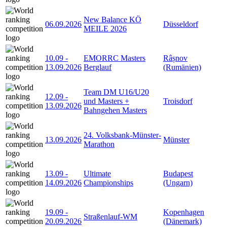
New Balance KÖ
06.09.2026
Düsseldorf
MEILE 2026
10.09
-
EMORRC Masters
Râșnov
13.09.2026
Berglauf
(Rumänien)
Team DM U16/U20
12.09
-
und Masters +
Troisdorf
13.09.2026
Bahngehen Masters
24. Volksbank-Münster-
13.09.2026
Münster
Marathon
13.09
-
Ultimate
Budapest
14.09.2026
Championships
(Ungarn)
19.09
-
Kopenhagen
Straßenlauf-WM
20.09.2026
(Dänemark)