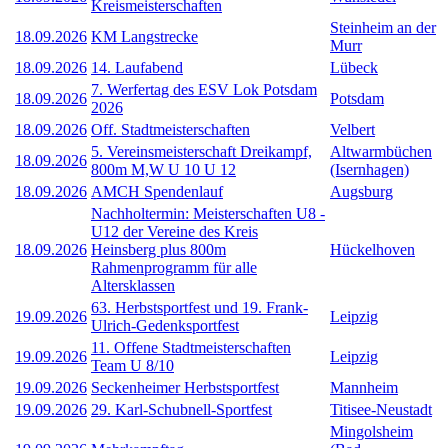
Kreismeisterschaften
Steinheim an der
18.09.2026
KM Langstrecke
Murr
18.09.2026
14. Laufabend
Lübeck
7. Werfertag des ESV Lok Potsdam
18.09.2026
Potsdam
2026
18.09.2026
Off. Stadtmeisterschaften
Velbert
5. Vereinsmeisterschaft Dreikampf,
Altwarmbüchen
18.09.2026
800m M,W U 10 U 12
(Isernhagen)
18.09.2026
AMCH Spendenlauf
Augsburg
Nachholtermin: Meisterschaften U8 -
U12 der Vereine des Kreis
18.09.2026
Heinsberg plus 800m
Hückelhoven
Rahmenprogramm für alle
Altersklassen
63. Herbstsportfest und 19. Frank-
19.09.2026
Leipzig
Ulrich-Gedenksportfest
11. Offene Stadtmeisterschaften
19.09.2026
Leipzig
Team U 8/10
19.09.2026
Seckenheimer Herbstsportfest
Mannheim
19.09.2026
29. Karl-Schubnell-Sportfest
Titisee-Neustadt
Mingolsheim