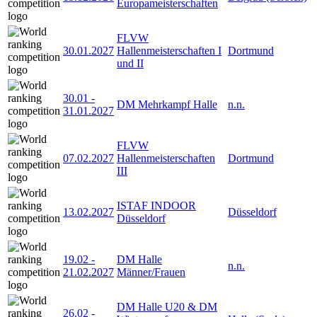
Europameisterschaften
FLVW
30.01.2027
Hallenmeisterschaften I
Dortmund
und II
30.01
-
DM Mehrkampf Halle
n.n.
31.01.2027
FLVW
07.02.2027
Hallenmeisterschaften
Dortmund
III
ISTAF INDOOR
13.02.2027
Düsseldorf
Düsseldorf
19.02
-
DM Halle
n.n.
21.02.2027
Männer/Frauen
DM Halle U20 & DM
26.02
-