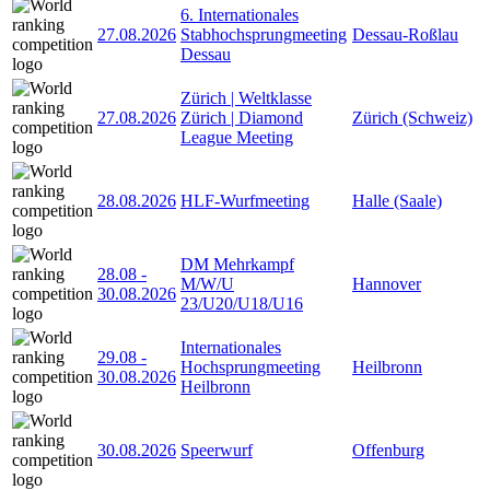
6. Internationales
27.08.2026
Stabhochsprungmeeting
Dessau-Roßlau
Dessau
Zürich | Weltklasse
27.08.2026
Zürich | Diamond
Zürich (Schweiz)
League Meeting
28.08.2026
HLF-Wurfmeeting
Halle (Saale)
DM Mehrkampf
28.08
-
M/W/U
Hannover
30.08.2026
23/U20/U18/U16
Internationales
29.08
-
Hochsprungmeeting
Heilbronn
30.08.2026
Heilbronn
30.08.2026
Speerwurf
Offenburg