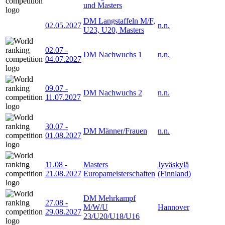
und Masters
DM Langstaffeln M/F,
02.05.2027
n.n.
U23, U20, Masters
02.07
-
DM Nachwuchs 1
n.n.
04.07.2027
09.07
-
DM Nachwuchs 2
n.n.
11.07.2027
30.07
-
DM Männer/Frauen
n.n.
01.08.2027
11.08
-
Masters
Jyväskylä
21.08.2027
Europameisterschaften
(Finnland)
DM Mehrkampf
27.08
-
M/W/U
Hannover
29.08.2027
23/U20/U18/U16