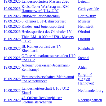
19.09.2026
Landessportspiele Masters 2026
Leipzig
Kreisoffener Werfertag mit KM
19.09.2026
Geringswalde
Hammerwurf (U14-U20)
19.09.2026
Rudower Saisonabschluß
Berlin-Britz
19.09.2026
6. offenes LSF-Bahnsportfest
Münster
19.09.2026
Kinder- und Jugendsportfest
Helmstedt
19.09.2026
Herbstsportfest des Ohrdrufer LV
Ohrdruf
Thür. LM 10.000 m U20 - Masters
19.09.2026
Ohrdruf
(TLV)
III. Römersportfest des TV
19.09.2026
Rheinbach
Rheinbach
Offene Altmarkmeisterschaften U10
19.09.2026
Stendal
und U12
Ahlener Sparkassen-Jedermann-
19.09.2026
Ahlen
Zehnkampf
Burgdorf
Vereinsmeisterschaften Mehrkampf
19.09.2026
(Region
und Mittelstrecke
Hannover)
Landesmeisterschaft U10 / U12
19.09.2026
Neubrandenburg
Einzel
43. Offene Recklinghäuser
19.09.2026
Recklinghausen
Stadtmeisterschaften