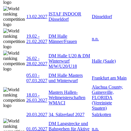
ISTAF INDOOR
13.02.2027
Düsseldorf
Düsseldorf
19.02
-
DM Halle
n.n.
21.02.2027
Männer/Frauen
DM Halle U20 & DM
26.02
-
Winterwurf
Halle (Saale)
28.02.2027
M/W/U20/U18
05.03
-
DM Halle Masters
Frankfurt am Main
07.03.2027
und Winterwurf
Alachua County,
Masters Hallen-
Gainesville,
18.03
-
Weltmeisterschaften
FLORIDA
26.03.2027
WMACI
(Vereinigte
Staaten)
20.03.2027
34. Sälzerlauf 2027
Salzkotten
DM Langstrecke und
01.05.2027
Bahngehen für Aktive
n.n.