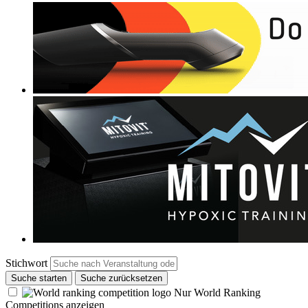
Stichwort
Suche starten
Suche zurücksetzen
Nur World Ranking
Competitions anzeigen