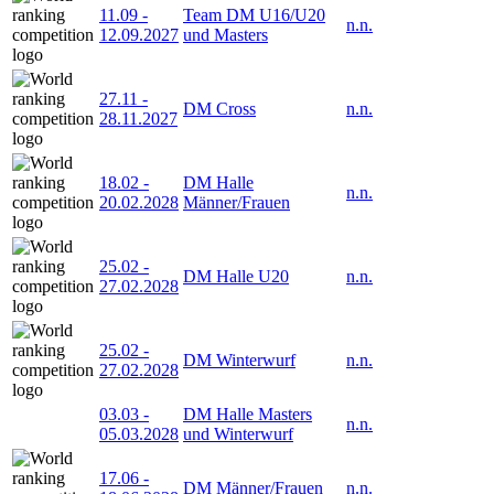
11.09
-
Team DM U16/U20
n.n.
12.09.2027
und Masters
27.11
-
DM Cross
n.n.
28.11.2027
18.02
-
DM Halle
n.n.
20.02.2028
Männer/Frauen
25.02
-
DM Halle U20
n.n.
27.02.2028
25.02
-
DM Winterwurf
n.n.
27.02.2028
03.03
-
DM Halle Masters
n.n.
05.03.2028
und Winterwurf
17.06
-
DM Männer/Frauen
n.n.