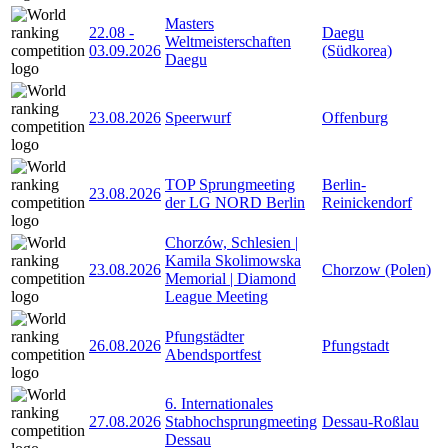
Masters
22.08
-
Daegu
Weltmeisterschaften
03.09.2026
(Südkorea)
Daegu
23.08.2026
Speerwurf
Offenburg
TOP Sprungmeeting
Berlin-
23.08.2026
der LG NORD Berlin
Reinickendorf
Chorzów, Schlesien |
Kamila Skolimowska
23.08.2026
Chorzow (Polen)
Memorial | Diamond
League Meeting
Pfungstädter
26.08.2026
Pfungstadt
Abendsportfest
6. Internationales
27.08.2026
Stabhochsprungmeeting
Dessau-Roßlau
Dessau