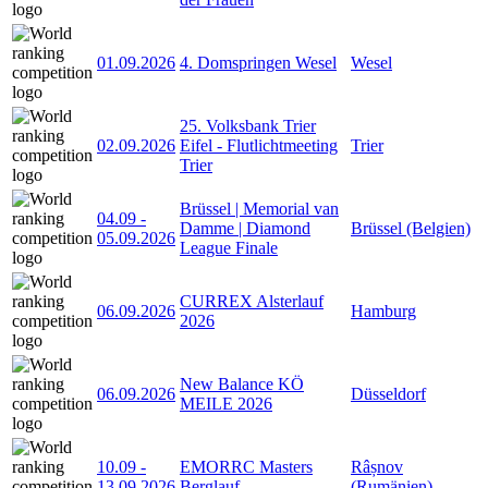
01.09.2026
4. Domspringen Wesel
Wesel
25. Volksbank Trier
02.09.2026
Eifel - Flutlichtmeeting
Trier
Trier
Brüssel | Memorial van
04.09
-
Damme | Diamond
Brüssel (Belgien)
05.09.2026
League Finale
CURREX Alsterlauf
06.09.2026
Hamburg
2026
New Balance KÖ
06.09.2026
Düsseldorf
MEILE 2026
10.09
-
EMORRC Masters
Râșnov
13.09.2026
Berglauf
(Rumänien)