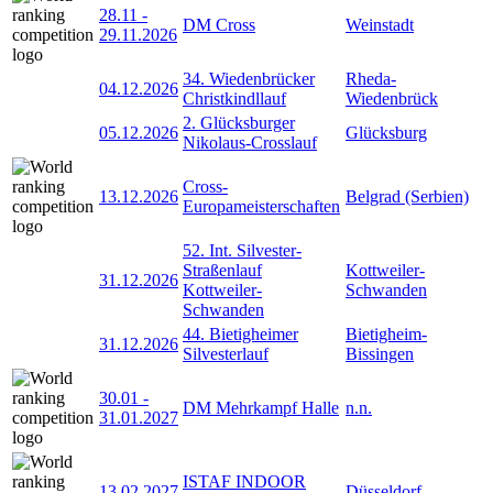
28.11
-
DM Cross
Weinstadt
29.11.2026
34. Wiedenbrücker
Rheda-
04.12.2026
Christkindllauf
Wiedenbrück
2. Glücksburger
05.12.2026
Glücksburg
Nikolaus-Crosslauf
Cross-
13.12.2026
Belgrad (Serbien)
Europameisterschaften
52. Int. Silvester-
Straßenlauf
Kottweiler-
31.12.2026
Kottweiler-
Schwanden
Schwanden
44. Bietigheimer
Bietigheim-
31.12.2026
Silvesterlauf
Bissingen
30.01
-
DM Mehrkampf Halle
n.n.
31.01.2027
ISTAF INDOOR
13.02.2027
Düsseldorf