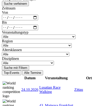
Suche verfeinern
Zeitraum
Von
Bis
Veranstaltungstyp
Region
Altersklassen
Disziplinen
Suche mit Filtern
Top-Events
Alle Termine
Datum
Veranstaltung
Ort
Lusatian Race
24.10.2026
Zittau
Walking
43. Mainova Frankfurt