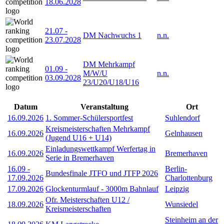
18.06.2028
21.07
-
DM Nachwuchs 1
n.n.
23.07.2028
DM Mehrkampf
01.09
-
M/W/U
n.n.
03.09.2028
23/U20/U18/U16
Datum
Veranstaltung
Ort
16.09.2026
1. Sommer-Schülersportfest
Suhlendorf
Kreismeisterschaften Mehrkampf
16.09.2026
Gelnhausen
(Jugend U16 + U14)
Einladungswettkampf Werfertag in
16.09.2026
Bremerhaven
Serie in Bremerhaven
16.09
-
Berlin-
Bundesfinale JTFO und JTFP 2026
17.09.2026
Charlottenburg
17.09.2026
Glockenturmlauf - 3000m Bahnlauf
Leipzig
Ofr. Meisterschaften U12 /
18.09.2026
Wunsiedel
Kreismeisterschaften
Steinheim an der