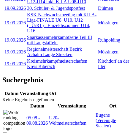
U12-U14 inkl. KiLA U08-U10
19.09.2026
30. Schüler- & Jugendsportfest
Dülmen
KSK Nachwuchsmeeting mit KILA-
Liga-FINALE U8, U10, U12
19.09.2026
Mössingen
(TÜ/RT) - Einzeldisziplinen U14,
U16
Sparkassenmehrkampfserie Teil III
19.09.2026
Ruhpolding
mit Langstaffeln
Regionalmeisterschaft Bezirk
19.09.2026
Mössingen
Achalm Lange Strecken
Kreismehrkampfmeisterschaften
Kirchdorf an der
19.09.2026
Kreis Biberach
Iller
Suchergebnis
Datum
Veranstaltung
Ort
Keine Ergebnisse gefunden
Datum
Veranstaltung
Ort
Eugene
05.08
-
U20-
(Vereinigte
09.08.2026
Weltmeisterschaften
Staaten)