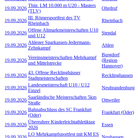
Thür. LM 10.000 m U20 - Masters
19.09.2026
Ohrdruf
(TLV)
III. Römersportfest des TV
19.09.2026
Rheinbach
Rheinbach
Offene Altmarkmeisterschaften U10
19.09.2026
Stendal
und U12
Ahlener Sparkassen-Jedermann-
19.09.2026
Ahlen
Zehnkampf
Burgdorf
Vereinsmeisterschaften Mehrkampf
19.09.2026
(Region
und Mittelstrecke
Hannover)
43. Offene Recklinghäuser
19.09.2026
Recklinghausen
Stadtmeisterschaften
Landesmeisterschaft U10 / U12
19.09.2026
Neubrandenburg
Einzel
Saarländische Meisterschaften 5km
19.09.2026
Ottweiler
Straße
Bahnabschluss des SC Frankfurt
19.09.2026
Frankfurt (Oder)
(Oder)
Überruhrer Kinderleichtathletiktag
19.09.2026
Essen
2026
LO Mehrkampfsportfest mit KM ES
19.09.2026
Neuhausen