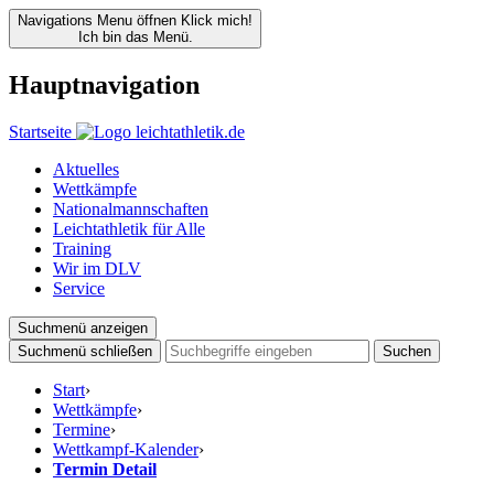
Navigations Menu öffnen
Klick mich!
Ich bin das Menü.
Hauptnavigation
Startseite
Aktuelles
Wettkämpfe
Nationalmannschaften
Leichtathletik für Alle
Training
Wir im DLV
Service
Suchmenü anzeigen
Suchmenü schließen
Suchen
Start
›
Wettkämpfe
›
Termine
›
Wettkampf-Kalender
›
Termin Detail