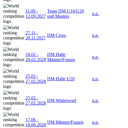
11.09
-
Team DM U16/U20
n.n.
12.09.2027
und Masters
27.11
-
DM Cross
n.n.
28.11.2027
18.02
-
DM Halle
n.n.
20.02.2028
Männer/Frauen
25.02
-
DM Halle U20
n.n.
27.02.2028
25.02
-
DM Winterwurf
n.n.
27.02.2028
17.06
-
DM Männer/Frauen
n.n.
18.06.2028