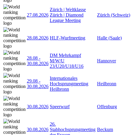
Zürich | Weltklasse
27.08.2026
Zürich | Diamond
Zürich (Schweiz)
League Meeting
28.08.2026
HLF-Wurfmeeting
Halle (Saale)
DM Mehrkampf
28.08
-
M/W/U
Hannover
30.08.2026
23/U20/U18/U16
Internationales
29.08
-
Hochsprungmeeting
Heilbronn
30.08.2026
Heilbronn
30.08.2026
Speerwurf
Offenburg
26.
30.08.2026
Stabhochsprungmeeting
Beckum
der Frauen