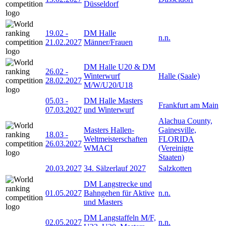
Düsseldorf
19.02
-
DM Halle
n.n.
21.02.2027
Männer/Frauen
DM Halle U20 & DM
26.02
-
Winterwurf
Halle (Saale)
28.02.2027
M/W/U20/U18
05.03
-
DM Halle Masters
Frankfurt am Main
07.03.2027
und Winterwurf
Alachua County,
Masters Hallen-
Gainesville,
18.03
-
Weltmeisterschaften
FLORIDA
26.03.2027
WMACI
(Vereinigte
Staaten)
20.03.2027
34. Sälzerlauf 2027
Salzkotten
DM Langstrecke und
01.05.2027
Bahngehen für Aktive
n.n.
und Masters
DM Langstaffeln M/F,
02.05.2027
n.n.