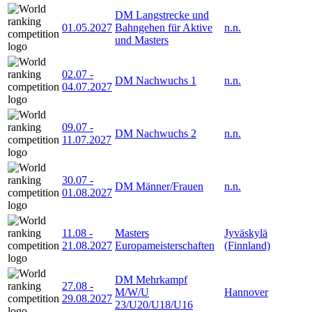
DM Langstrecke und
01.05.2027
Bahngehen für Aktive
n.n.
und Masters
02.07
-
DM Nachwuchs 1
n.n.
04.07.2027
09.07
-
DM Nachwuchs 2
n.n.
11.07.2027
30.07
-
DM Männer/Frauen
n.n.
01.08.2027
11.08
-
Masters
Jyväskylä
21.08.2027
Europameisterschaften
(Finnland)
DM Mehrkampf
27.08
-
M/W/U
Hannover
29.08.2027
23/U20/U18/U16