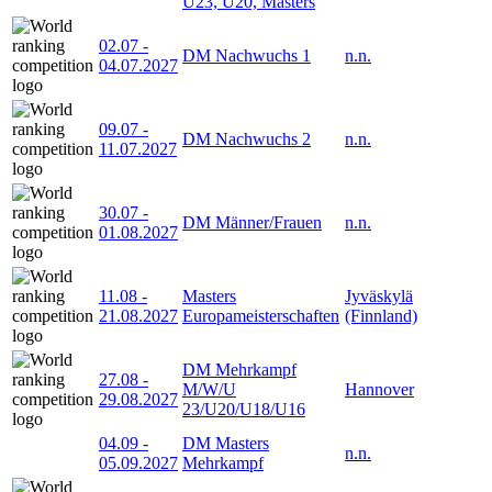
U23, U20, Masters
02.07
-
DM Nachwuchs 1
n.n.
04.07.2027
09.07
-
DM Nachwuchs 2
n.n.
11.07.2027
30.07
-
DM Männer/Frauen
n.n.
01.08.2027
11.08
-
Masters
Jyväskylä
21.08.2027
Europameisterschaften
(Finnland)
DM Mehrkampf
27.08
-
M/W/U
Hannover
29.08.2027
23/U20/U18/U16
04.09
-
DM Masters
n.n.
05.09.2027
Mehrkampf