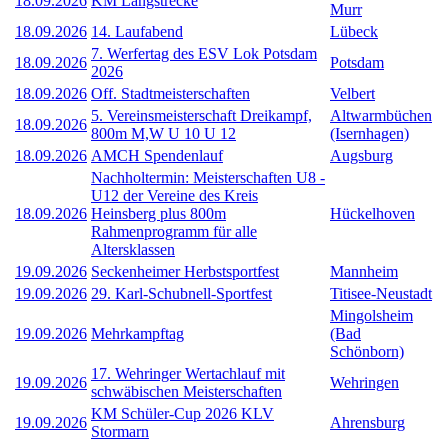
18.09.2026
KM Langstrecke
Murr
18.09.2026
14. Laufabend
Lübeck
7. Werfertag des ESV Lok Potsdam
18.09.2026
Potsdam
2026
18.09.2026
Off. Stadtmeisterschaften
Velbert
5. Vereinsmeisterschaft Dreikampf,
Altwarmbüchen
18.09.2026
800m M,W U 10 U 12
(Isernhagen)
18.09.2026
AMCH Spendenlauf
Augsburg
Nachholtermin: Meisterschaften U8 -
U12 der Vereine des Kreis
18.09.2026
Heinsberg plus 800m
Hückelhoven
Rahmenprogramm für alle
Altersklassen
19.09.2026
Seckenheimer Herbstsportfest
Mannheim
19.09.2026
29. Karl-Schubnell-Sportfest
Titisee-Neustadt
Mingolsheim
19.09.2026
Mehrkampftag
(Bad
Schönborn)
17. Wehringer Wertachlauf mit
19.09.2026
Wehringen
schwäbischen Meisterschaften
KM Schüler-Cup 2026 KLV
19.09.2026
Ahrensburg
Stormarn