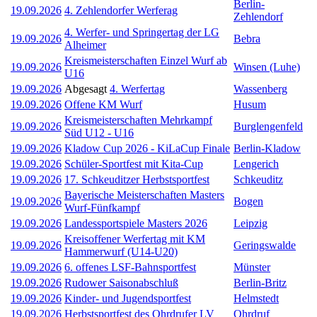
Berlin-
19.09.2026
4. Zehlendorfer Werferag
Zehlendorf
4. Werfer- und Springertag der LG
19.09.2026
Bebra
Alheimer
Kreismeisterschaften Einzel Wurf ab
19.09.2026
Winsen (Luhe)
U16
19.09.2026
Abgesagt
4. Werfertag
Wassenberg
19.09.2026
Offene KM Wurf
Husum
Kreismeisterschaften Mehrkampf
19.09.2026
Burglengenfeld
Süd U12 - U16
19.09.2026
Kladow Cup 2026 - KiLaCup Finale
Berlin-Kladow
19.09.2026
Schüler-Sportfest mit Kita-Cup
Lengerich
19.09.2026
17. Schkeuditzer Herbstsportfest
Schkeuditz
Bayerische Meisterschaften Masters
19.09.2026
Bogen
Wurf-Fünfkampf
19.09.2026
Landessportspiele Masters 2026
Leipzig
Kreisoffener Werfertag mit KM
19.09.2026
Geringswalde
Hammerwurf (U14-U20)
19.09.2026
6. offenes LSF-Bahnsportfest
Münster
19.09.2026
Rudower Saisonabschluß
Berlin-Britz
19.09.2026
Kinder- und Jugendsportfest
Helmstedt
19.09.2026
Herbstsportfest des Ohrdrufer LV
Ohrdruf