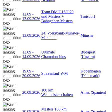
Team DM U16/U20
12.09
-
und Masters +
Troisdorf
13.09.2026
Bahngehen Masters
24. Volksbank-Münster-
13.09.2026
Münster
Marathon
13.09
-
Ultimate
Budapest
14.09.2026
Championships
(Ungarn)
19.09
-
Kopenhagen
Straßenlauf-WM
20.09.2026
(Dänemark)
100 km
20.09.2026
Ames (Spanien)
Weltmeisterschaften
Masters 100 km
20.09.2026
Ames (Spanien)