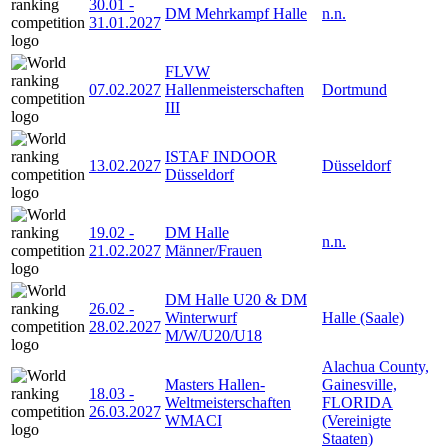
30.01
-
DM Mehrkampf Halle
n.n.
31.01.2027
FLVW
07.02.2027
Hallenmeisterschaften
Dortmund
III
ISTAF INDOOR
13.02.2027
Düsseldorf
Düsseldorf
19.02
-
DM Halle
n.n.
21.02.2027
Männer/Frauen
DM Halle U20 & DM
26.02
-
Winterwurf
Halle (Saale)
28.02.2027
M/W/U20/U18
Alachua County,
Masters Hallen-
Gainesville,
18.03
-
Weltmeisterschaften
FLORIDA
26.03.2027
WMACI
(Vereinigte
Staaten)