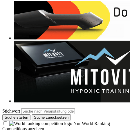
Stichwort
Suche starten
Suche zurücksetzen
Nur World Ranking
Competitions anzeigen