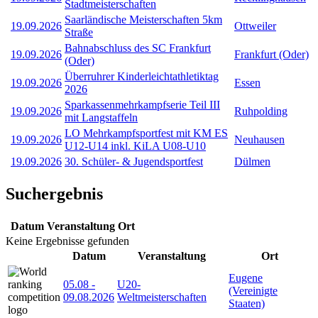
Stadtmeisterschaften
Saarländische Meisterschaften 5km
19.09.2026
Ottweiler
Straße
Bahnabschluss des SC Frankfurt
19.09.2026
Frankfurt (Oder)
(Oder)
Überruhrer Kinderleichtathletiktag
19.09.2026
Essen
2026
Sparkassenmehrkampfserie Teil III
19.09.2026
Ruhpolding
mit Langstaffeln
LO Mehrkampfsportfest mit KM ES
19.09.2026
Neuhausen
U12-U14 inkl. KiLA U08-U10
19.09.2026
30. Schüler- & Jugendsportfest
Dülmen
Suchergebnis
Datum
Veranstaltung
Ort
Keine Ergebnisse gefunden
Datum
Veranstaltung
Ort
Eugene
05.08
-
U20-
(Vereinigte
09.08.2026
Weltmeisterschaften
Staaten)