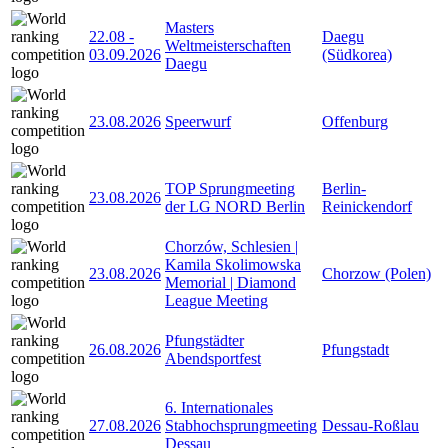
Masters
22.08
-
Daegu
Weltmeisterschaften
03.09.2026
(Südkorea)
Daegu
23.08.2026
Speerwurf
Offenburg
TOP Sprungmeeting
Berlin-
23.08.2026
der LG NORD Berlin
Reinickendorf
Chorzów, Schlesien |
Kamila Skolimowska
23.08.2026
Chorzow (Polen)
Memorial | Diamond
League Meeting
Pfungstädter
26.08.2026
Pfungstadt
Abendsportfest
6. Internationales
27.08.2026
Stabhochsprungmeeting
Dessau-Roßlau
Dessau