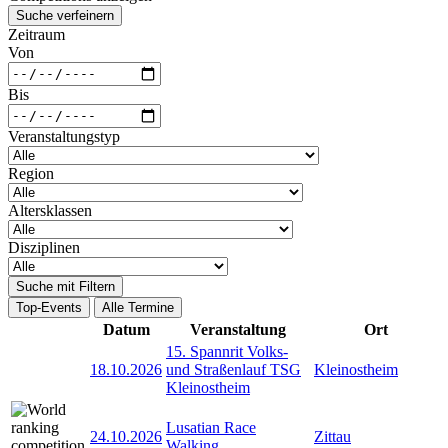
Suche verfeinern
Zeitraum
Von
Bis
Veranstaltungstyp
Region
Altersklassen
Disziplinen
Suche mit Filtern
Top-Events
Alle Termine
Datum
Veranstaltung
Ort
15. Spannrit Volks-
18.10.2026
und Straßenlauf TSG
Kleinostheim
Kleinostheim
Lusatian Race
24.10.2026
Zittau
Walking