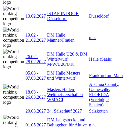
ISTAF INDOOR
13.02.2027
Düsseldorf
Düsseldorf
19.02
-
DM Halle
n.n.
21.02.2027
Männer/Frauen
DM Halle U20 & DM
26.02
-
Winterwurf
Halle (Saale)
28.02.2027
M/W/U20/U18
05.03
-
DM Halle Masters
Frankfurt am Main
07.03.2027
und Winterwurf
Alachua County,
Masters Hallen-
Gainesville,
18.03
-
Weltmeisterschaften
FLORIDA
26.03.2027
WMACI
(Vereinigte
Staaten)
20.03.2027
34. Sälzerlauf 2027
Salzkotten
DM Langstrecke und
01.05.2027
Bahngehen für Aktive
n.n.