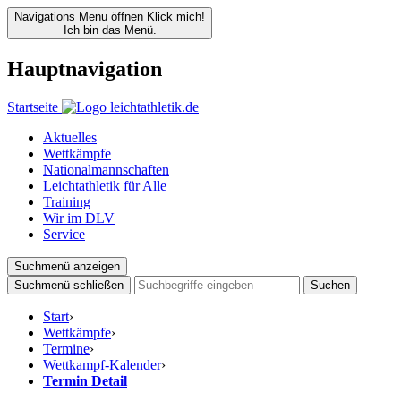
Navigations Menu öffnen
Klick mich!
Ich bin das Menü.
Hauptnavigation
Startseite
Aktuelles
Wettkämpfe
Nationalmannschaften
Leichtathletik für Alle
Training
Wir im DLV
Service
Suchmenü anzeigen
Suchmenü schließen
Suchen
Start
›
Wettkämpfe
›
Termine
›
Wettkampf-Kalender
›
Termin Detail