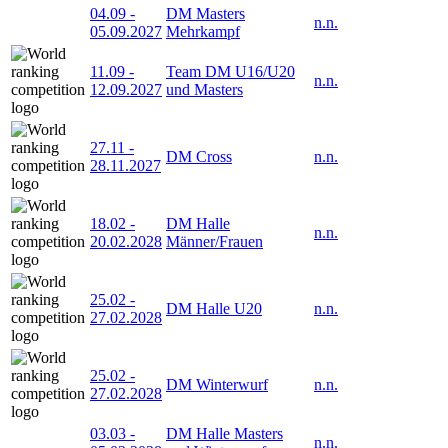
04.09
-
DM Masters
n.n.
05.09.2027
Mehrkampf
11.09
-
Team DM U16/U20
n.n.
12.09.2027
und Masters
27.11
-
DM Cross
n.n.
28.11.2027
18.02
-
DM Halle
n.n.
20.02.2028
Männer/Frauen
25.02
-
DM Halle U20
n.n.
27.02.2028
25.02
-
DM Winterwurf
n.n.
27.02.2028
03.03
-
DM Halle Masters
n.n.