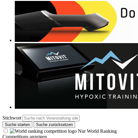
Stichwort
Suche starten
Suche zurücksetzen
Nur World Ranking
Competitions anzeigen