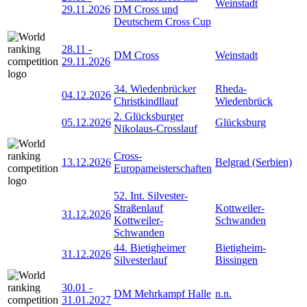
Weinstadt
29.11.2026
DM Cross und
Deutschem Cross Cup
28.11
-
DM Cross
Weinstadt
29.11.2026
34. Wiedenbrücker
Rheda-
04.12.2026
Christkindllauf
Wiedenbrück
2. Glücksburger
05.12.2026
Glücksburg
Nikolaus-Crosslauf
Cross-
13.12.2026
Belgrad (Serbien)
Europameisterschaften
52. Int. Silvester-
Straßenlauf
Kottweiler-
31.12.2026
Kottweiler-
Schwanden
Schwanden
44. Bietigheimer
Bietigheim-
31.12.2026
Silvesterlauf
Bissingen
30.01
-
DM Mehrkampf Halle
n.n.
31.01.2027