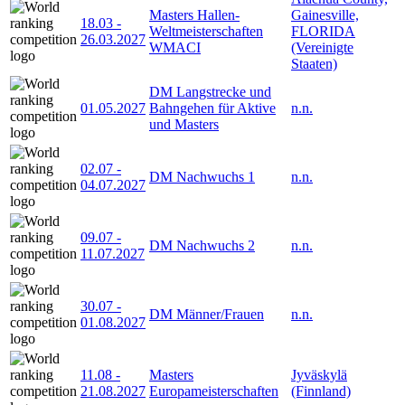
Masters Hallen-
Gainesville,
18.03
-
Weltmeisterschaften
FLORIDA
26.03.2027
WMACI
(Vereinigte
Staaten)
DM Langstrecke und
01.05.2027
Bahngehen für Aktive
n.n.
und Masters
02.07
-
DM Nachwuchs 1
n.n.
04.07.2027
09.07
-
DM Nachwuchs 2
n.n.
11.07.2027
30.07
-
DM Männer/Frauen
n.n.
01.08.2027
11.08
-
Masters
Jyväskylä
21.08.2027
Europameisterschaften
(Finnland)