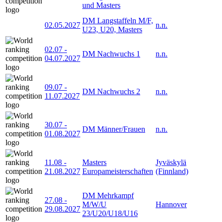
und Masters
DM Langstaffeln M/F,
02.05.2027
n.n.
U23, U20, Masters
02.07
-
DM Nachwuchs 1
n.n.
04.07.2027
09.07
-
DM Nachwuchs 2
n.n.
11.07.2027
30.07
-
DM Männer/Frauen
n.n.
01.08.2027
11.08
-
Masters
Jyväskylä
21.08.2027
Europameisterschaften
(Finnland)
DM Mehrkampf
27.08
-
M/W/U
Hannover
29.08.2027
23/U20/U18/U16