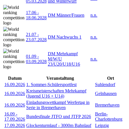
05.03.2028
und Winterwurf
17.06
-
DM Männer/Frauen
n.n.
18.06.2028
21.07
-
DM Nachwuchs 1
n.n.
23.07.2028
DM Mehrkampf
01.09
-
M/W/U
n.n.
03.09.2028
23/U20/U18/U16
Datum
Veranstaltung
Ort
16.09.2026
1. Sommer-Schülersportfest
Suhlendorf
Kreismeisterschaften Mehrkampf
16.09.2026
Gelnhausen
(Jugend U16 + U14)
Einladungswettkampf Werfertag in
16.09.2026
Bremerhaven
Serie in Bremerhaven
16.09
-
Berlin-
Bundesfinale JTFO und JTFP 2026
17.09.2026
Charlottenburg
17.09.2026
Glockenturmlauf - 3000m Bahnlauf
Leipzig