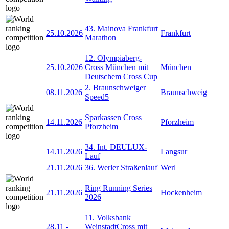
43. Mainova Frankfurt
25.10.2026
Frankfurt
Marathon
12. Olympiaberg-
25.10.2026
Cross München mit
München
Deutschem Cross Cup
2. Braunschweiger
08.11.2026
Braunschweig
Speed5
Sparkassen Cross
14.11.2026
Pforzheim
Pforzheim
34. Int. DEULUX-
14.11.2026
Langsur
Lauf
21.11.2026
36. Werler Straßenlauf
Werl
Ring Running Series
21.11.2026
Hockenheim
2026
11. Volksbank
28.11
-
WeinstadtCross mit