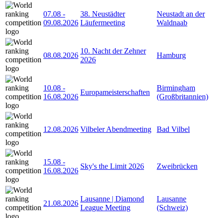
07.08
-
38. Neustädter
Neustadt an der
09.08.2026
Läufermeeting
Waldnaab
10. Nacht der Zehner
08.08.2026
Hamburg
2026
10.08
-
Birmingham
Europameisterschaften
16.08.2026
(Großbritannien)
12.08.2026
Vilbeler Abendmeeting
Bad Vilbel
15.08
-
Sky's the Limit 2026
Zweibrücken
16.08.2026
Lausanne | Diamond
Lausanne
21.08.2026
League Meeting
(Schweiz)