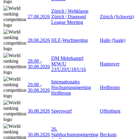
Zürich | Weltklasse
27.08.2026
Zürich | Diamond
Zürich (Schweiz)
League Meeting
28.08.2026
HLF-Wurfmeeting
Halle (Saale)
DM Mehrkampf
28.08
-
M/W/U
Hannover
30.08.2026
23/U20/U18/U16
Internationales
29.08
-
Hochsprungmeeting
Heilbronn
30.08.2026
Heilbronn
30.08.2026
Speerwurf
Offenburg
26.
30.08.2026
Stabhochsprungmeeting
Beckum