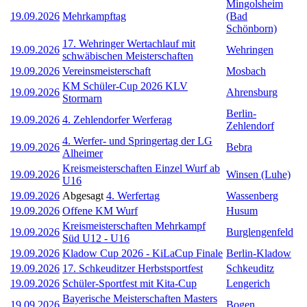
Mingolsheim
19.09.2026
Mehrkampftag
(Bad
Schönborn)
17. Wehringer Wertachlauf mit
19.09.2026
Wehringen
schwäbischen Meisterschaften
19.09.2026
Vereinsmeisterschaft
Mosbach
KM Schüler-Cup 2026 KLV
19.09.2026
Ahrensburg
Stormarn
Berlin-
19.09.2026
4. Zehlendorfer Werferag
Zehlendorf
4. Werfer- und Springertag der LG
19.09.2026
Bebra
Alheimer
Kreismeisterschaften Einzel Wurf ab
19.09.2026
Winsen (Luhe)
U16
19.09.2026
Abgesagt
4. Werfertag
Wassenberg
19.09.2026
Offene KM Wurf
Husum
Kreismeisterschaften Mehrkampf
19.09.2026
Burglengenfeld
Süd U12 - U16
19.09.2026
Kladow Cup 2026 - KiLaCup Finale
Berlin-Kladow
19.09.2026
17. Schkeuditzer Herbstsportfest
Schkeuditz
19.09.2026
Schüler-Sportfest mit Kita-Cup
Lengerich
Bayerische Meisterschaften Masters
19.09.2026
Bogen