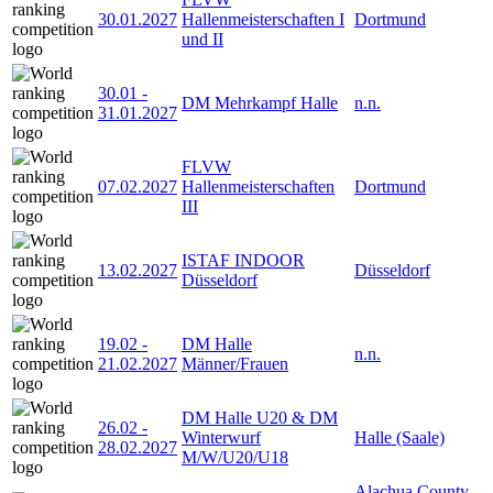
30.01.2027
Hallenmeisterschaften I
Dortmund
und II
30.01
-
DM Mehrkampf Halle
n.n.
31.01.2027
FLVW
07.02.2027
Hallenmeisterschaften
Dortmund
III
ISTAF INDOOR
13.02.2027
Düsseldorf
Düsseldorf
19.02
-
DM Halle
n.n.
21.02.2027
Männer/Frauen
DM Halle U20 & DM
26.02
-
Winterwurf
Halle (Saale)
28.02.2027
M/W/U20/U18
Alachua County,