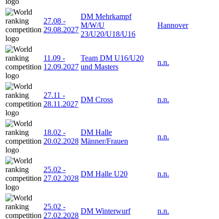
DM Mehrkampf
27.08
-
M/W/U
Hannover
29.08.2027
23/U20/U18/U16
11.09
-
Team DM U16/U20
n.n.
12.09.2027
und Masters
27.11
-
DM Cross
n.n.
28.11.2027
18.02
-
DM Halle
n.n.
20.02.2028
Männer/Frauen
25.02
-
DM Halle U20
n.n.
27.02.2028
25.02
-
DM Winterwurf
n.n.
27.02.2028