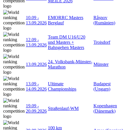
MEILE 2026
10.09
-
EMORRC Masters
Râșnov
13.09.2026
Berglauf
(Rumänien)
Team DM U16/U20
12.09
-
und Masters +
Troisdorf
13.09.2026
Bahngehen Masters
24. Volksbank-Münster-
13.09.2026
Münster
Marathon
13.09
-
Ultimate
Budapest
14.09.2026
Championships
(Ungarn)
19.09
-
Kopenhagen
Straßenlauf-WM
20.09.2026
(Dänemark)
100 km