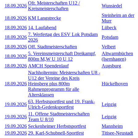
Ofr. Meisterschaften U12 /
18.09.2026
Wunsiedel
Kreismeisterschaften
Steinheim an der
18.09.2026
KM Langstrecke
Murr
18.09.2026
14. Laufabend
Lübeck
7. Werfertag des ESV Lok Potsdam
18.09.2026
Potsdam
2026
18.09.2026
Off. Stadtmeisterschaften
Velbert
5. Vereinsmeisterschaft Dreikampf,
Altwarmbüchen
18.09.2026
800m M,W U 10 U 12
(Isernhagen)
18.09.2026
AMCH Spendenlauf
Augsburg
Nachholtermin: Meisterschaften U8 -
U12 der Vereine des Kreis
18.09.2026
Heinsberg plus 800m
Hückelhoven
Rahmenprogramm für alle
Altersklassen
63. Herbstsportfest und 19. Frank-
19.09.2026
Leipzig
Ulrich-Gedenksportfest
11. Offene Stadtmeisterschaften
19.09.2026
Leipzig
Team U 8/10
19.09.2026
Seckenheimer Herbstsportfest
Mannheim
19.09.2026
29. Karl-Schubnell-Sportfest
Titisee-Neustadt