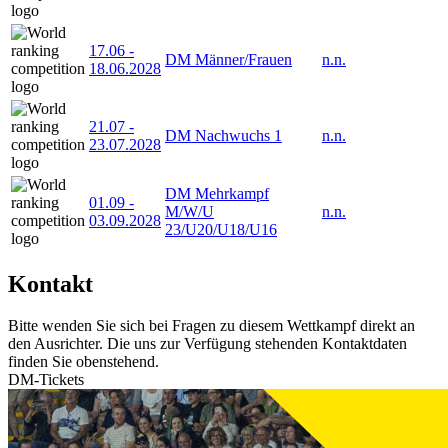
17.06
-
DM Männer/Frauen
n.n.
18.06.2028
21.07
-
DM Nachwuchs 1
n.n.
23.07.2028
DM Mehrkampf
01.09
-
M/W/U
n.n.
03.09.2028
23/U20/U18/U16
Kontakt
Bitte wenden Sie sich bei Fragen zu diesem Wettkampf direkt an
den Ausrichter. Die uns zur Verfügung stehenden Kontaktdaten
finden Sie obenstehend.
DM-Tickets