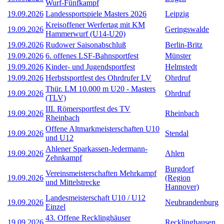
Wurf-Fünfkampf
19.09.2026
Landessportspiele Masters 2026
Leipzig
Kreisoffener Werfertag mit KM
19.09.2026
Geringswalde
Hammerwurf (U14-U20)
19.09.2026
Rudower Saisonabschluß
Berlin-Britz
19.09.2026
6. offenes LSF-Bahnsportfest
Münster
19.09.2026
Kinder- und Jugendsportfest
Helmstedt
19.09.2026
Herbstsportfest des Ohrdrufer LV
Ohrdruf
Thür. LM 10.000 m U20 - Masters
19.09.2026
Ohrdruf
(TLV)
III. Römersportfest des TV
19.09.2026
Rheinbach
Rheinbach
Offene Altmarkmeisterschaften U10
19.09.2026
Stendal
und U12
Ahlener Sparkassen-Jedermann-
19.09.2026
Ahlen
Zehnkampf
Burgdorf
Vereinsmeisterschaften Mehrkampf
19.09.2026
(Region
und Mittelstrecke
Hannover)
Landesmeisterschaft U10 / U12
19.09.2026
Neubrandenburg
Einzel
43. Offene Recklinghäuser
19.09.2026
Recklinghausen