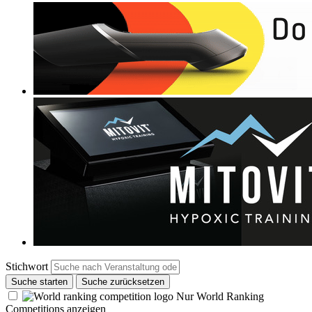
Stichwort
Suche starten
Suche zurücksetzen
Nur World Ranking
Competitions anzeigen