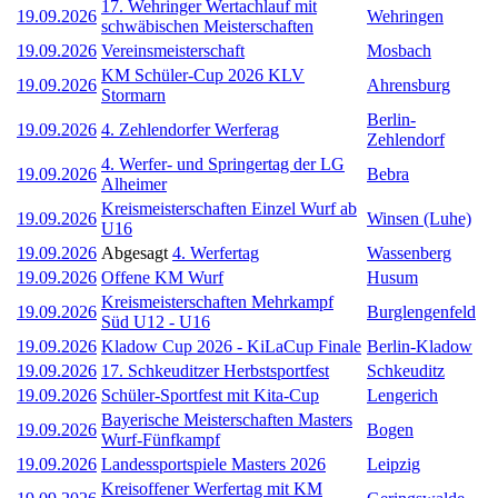
17. Wehringer Wertachlauf mit
19.09.2026
Wehringen
schwäbischen Meisterschaften
19.09.2026
Vereinsmeisterschaft
Mosbach
KM Schüler-Cup 2026 KLV
19.09.2026
Ahrensburg
Stormarn
Berlin-
19.09.2026
4. Zehlendorfer Werferag
Zehlendorf
4. Werfer- und Springertag der LG
19.09.2026
Bebra
Alheimer
Kreismeisterschaften Einzel Wurf ab
19.09.2026
Winsen (Luhe)
U16
19.09.2026
Abgesagt
4. Werfertag
Wassenberg
19.09.2026
Offene KM Wurf
Husum
Kreismeisterschaften Mehrkampf
19.09.2026
Burglengenfeld
Süd U12 - U16
19.09.2026
Kladow Cup 2026 - KiLaCup Finale
Berlin-Kladow
19.09.2026
17. Schkeuditzer Herbstsportfest
Schkeuditz
19.09.2026
Schüler-Sportfest mit Kita-Cup
Lengerich
Bayerische Meisterschaften Masters
19.09.2026
Bogen
Wurf-Fünfkampf
19.09.2026
Landessportspiele Masters 2026
Leipzig
Kreisoffener Werfertag mit KM