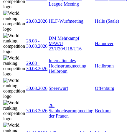
League Meeting
28.08.2026
HLF-Wurfmeeting
Halle (Saale)
DM Mehrkampf
28.08
-
M/W/U
Hannover
30.08.2026
23/U20/U18/U16
Internationales
29.08
-
Hochsprungmeeting
Heilbronn
30.08.2026
Heilbronn
30.08.2026
Speerwurf
Offenburg
26.
30.08.2026
Stabhochsprungmeeting
Beckum
der Frauen