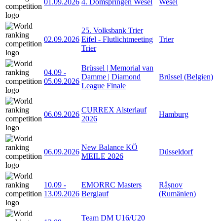
01.09.2026
4. Domspringen Wesel
Wesel
25. Volksbank Trier
02.09.2026
Eifel - Flutlichtmeeting
Trier
Trier
Brüssel | Memorial van
04.09
-
Damme | Diamond
Brüssel (Belgien)
05.09.2026
League Finale
CURREX Alsterlauf
06.09.2026
Hamburg
2026
New Balance KÖ
06.09.2026
Düsseldorf
MEILE 2026
10.09
-
EMORRC Masters
Râșnov
13.09.2026
Berglauf
(Rumänien)
Team DM U16/U20