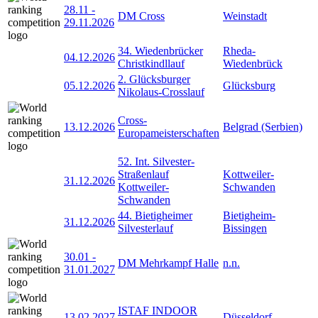
28.11
-
DM Cross
Weinstadt
29.11.2026
34. Wiedenbrücker
Rheda-
04.12.2026
Christkindllauf
Wiedenbrück
2. Glücksburger
05.12.2026
Glücksburg
Nikolaus-Crosslauf
Cross-
13.12.2026
Belgrad (Serbien)
Europameisterschaften
52. Int. Silvester-
Straßenlauf
Kottweiler-
31.12.2026
Kottweiler-
Schwanden
Schwanden
44. Bietigheimer
Bietigheim-
31.12.2026
Silvesterlauf
Bissingen
30.01
-
DM Mehrkampf Halle
n.n.
31.01.2027
ISTAF INDOOR
13.02.2027
Düsseldorf