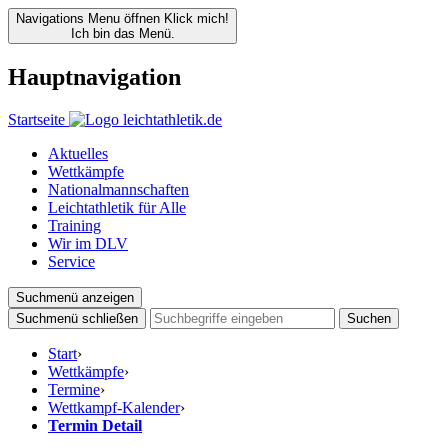
Navigations Menu öffnen
Klick mich!
Ich bin das Menü.
Hauptnavigation
Startseite
Aktuelles
Wettkämpfe
Nationalmannschaften
Leichtathletik für Alle
Training
Wir im DLV
Service
Suchmenü anzeigen
Suchmenü schließen
Suchen
Start
›
Wettkämpfe
›
Termine
›
Wettkampf-Kalender
›
Termin Detail