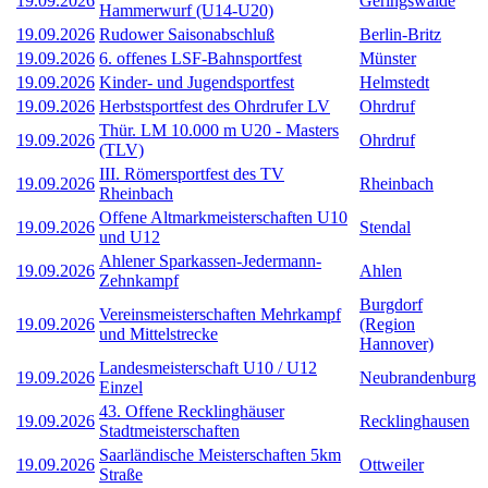
19.09.2026
Geringswalde
Hammerwurf (U14-U20)
19.09.2026
Rudower Saisonabschluß
Berlin-Britz
19.09.2026
6. offenes LSF-Bahnsportfest
Münster
19.09.2026
Kinder- und Jugendsportfest
Helmstedt
19.09.2026
Herbstsportfest des Ohrdrufer LV
Ohrdruf
Thür. LM 10.000 m U20 - Masters
19.09.2026
Ohrdruf
(TLV)
III. Römersportfest des TV
19.09.2026
Rheinbach
Rheinbach
Offene Altmarkmeisterschaften U10
19.09.2026
Stendal
und U12
Ahlener Sparkassen-Jedermann-
19.09.2026
Ahlen
Zehnkampf
Burgdorf
Vereinsmeisterschaften Mehrkampf
19.09.2026
(Region
und Mittelstrecke
Hannover)
Landesmeisterschaft U10 / U12
19.09.2026
Neubrandenburg
Einzel
43. Offene Recklinghäuser
19.09.2026
Recklinghausen
Stadtmeisterschaften
Saarländische Meisterschaften 5km
19.09.2026
Ottweiler
Straße