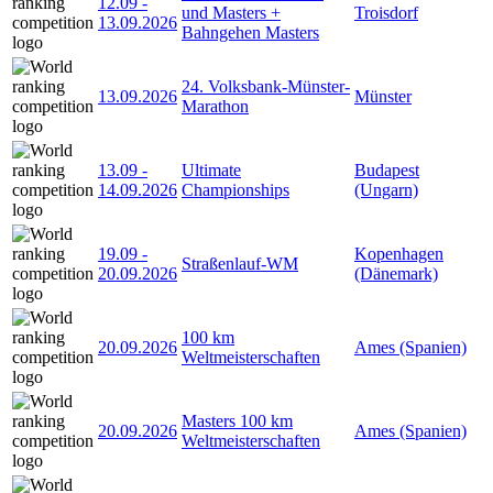
12.09
-
und Masters +
Troisdorf
13.09.2026
Bahngehen Masters
24. Volksbank-Münster-
13.09.2026
Münster
Marathon
13.09
-
Ultimate
Budapest
14.09.2026
Championships
(Ungarn)
19.09
-
Kopenhagen
Straßenlauf-WM
20.09.2026
(Dänemark)
100 km
20.09.2026
Ames (Spanien)
Weltmeisterschaften
Masters 100 km
20.09.2026
Ames (Spanien)
Weltmeisterschaften