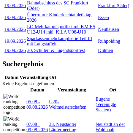
Bahnabschluss des SC Frankfurt
19.09.2026
Frankfurt (Oder)
(Oder)
Überruhrer Kinderleichtathletiktag
19.09.2026
Essen
2026
LO Mehrkampfsportfest mit KM ES
19.09.2026
Neuhausen
U12-U14 inkl. KiLA U08-U10
Sparkassenmehrkampfserie Teil III
19.09.2026
Ruhpolding
mit Langstaffeln
19.09.2026
30. Schüler- & Jugendsportfest
Dülmen
Suchergebnis
Datum
Veranstaltung
Ort
Keine Ergebnisse gefunden
Datum
Veranstaltung
Ort
Eugene
05.08
-
U20-
(Vereinigte
09.08.2026
Weltmeisterschaften
Staaten)
07.08
-
38. Neustädter
Neustadt an der
09.08.2026
Läufermeeting
Waldnaab