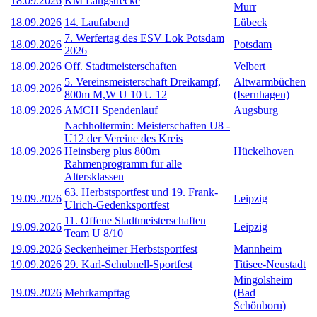
18.09.2026
KM Langstrecke
Murr
18.09.2026
14. Laufabend
Lübeck
7. Werfertag des ESV Lok Potsdam
18.09.2026
Potsdam
2026
18.09.2026
Off. Stadtmeisterschaften
Velbert
5. Vereinsmeisterschaft Dreikampf,
Altwarmbüchen
18.09.2026
800m M,W U 10 U 12
(Isernhagen)
18.09.2026
AMCH Spendenlauf
Augsburg
Nachholtermin: Meisterschaften U8 -
U12 der Vereine des Kreis
18.09.2026
Heinsberg plus 800m
Hückelhoven
Rahmenprogramm für alle
Altersklassen
63. Herbstsportfest und 19. Frank-
19.09.2026
Leipzig
Ulrich-Gedenksportfest
11. Offene Stadtmeisterschaften
19.09.2026
Leipzig
Team U 8/10
19.09.2026
Seckenheimer Herbstsportfest
Mannheim
19.09.2026
29. Karl-Schubnell-Sportfest
Titisee-Neustadt
Mingolsheim
19.09.2026
Mehrkampftag
(Bad
Schönborn)