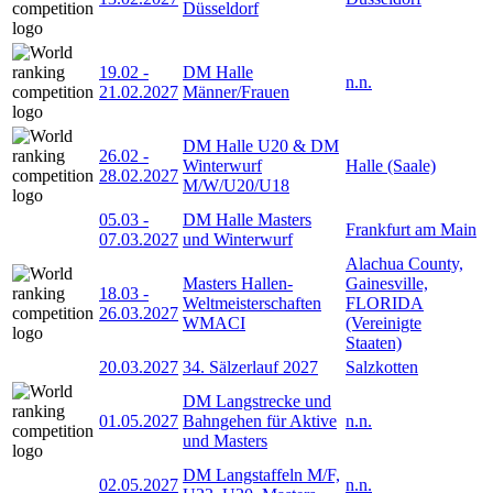
Düsseldorf
19.02
-
DM Halle
n.n.
21.02.2027
Männer/Frauen
DM Halle U20 & DM
26.02
-
Winterwurf
Halle (Saale)
28.02.2027
M/W/U20/U18
05.03
-
DM Halle Masters
Frankfurt am Main
07.03.2027
und Winterwurf
Alachua County,
Masters Hallen-
Gainesville,
18.03
-
Weltmeisterschaften
FLORIDA
26.03.2027
WMACI
(Vereinigte
Staaten)
20.03.2027
34. Sälzerlauf 2027
Salzkotten
DM Langstrecke und
01.05.2027
Bahngehen für Aktive
n.n.
und Masters
DM Langstaffeln M/F,
02.05.2027
n.n.