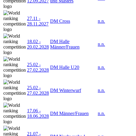
12.09.2027
und Masters
27.11
-
DM Cross
n.n.
28.11.2027
18.02
-
DM Halle
n.n.
20.02.2028
Männer/Frauen
25.02
-
DM Halle U20
n.n.
27.02.2028
25.02
-
DM Winterwurf
n.n.
27.02.2028
17.06
-
DM Männer/Frauen
n.n.
18.06.2028
21.07
-