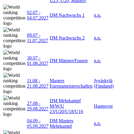
U23, U20, Masters
02.07
-
DM Nachwuchs 1
n.n.
04.07.2027
09.07
-
DM Nachwuchs 2
n.n.
11.07.2027
30.07
-
DM Männer/Frauen
n.n.
01.08.2027
11.08
-
Masters
Jyväskylä
21.08.2027
Europameisterschaften
(Finnland)
DM Mehrkampf
27.08
-
M/W/U
Hannover
29.08.2027
23/U20/U18/U16
04.09
-
DM Masters
n.n.
05.09.2027
Mehrkampf