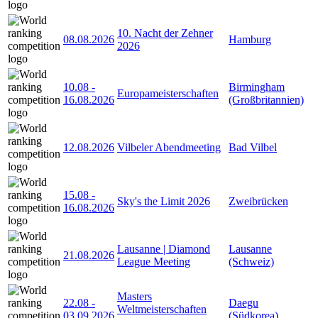
10. Nacht der Zehner
08.08.2026
Hamburg
2026
10.08
-
Birmingham
Europameisterschaften
16.08.2026
(Großbritannien)
12.08.2026
Vilbeler Abendmeeting
Bad Vilbel
15.08
-
Sky's the Limit 2026
Zweibrücken
16.08.2026
Lausanne | Diamond
Lausanne
21.08.2026
League Meeting
(Schweiz)
Masters
22.08
-
Daegu
Weltmeisterschaften
03.09.2026
(Südkorea)