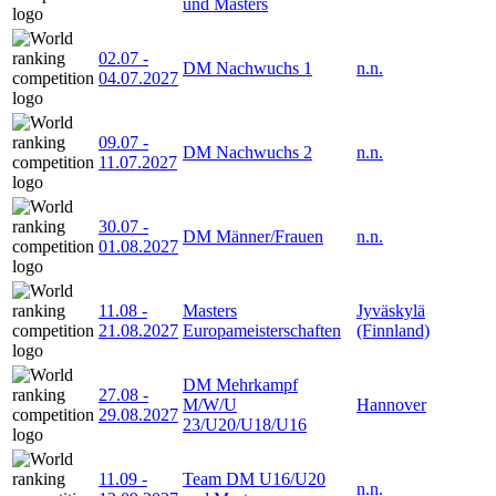
und Masters
02.07
-
DM Nachwuchs 1
n.n.
04.07.2027
09.07
-
DM Nachwuchs 2
n.n.
11.07.2027
30.07
-
DM Männer/Frauen
n.n.
01.08.2027
11.08
-
Masters
Jyväskylä
21.08.2027
Europameisterschaften
(Finnland)
DM Mehrkampf
27.08
-
M/W/U
Hannover
29.08.2027
23/U20/U18/U16
11.09
-
Team DM U16/U20
n.n.