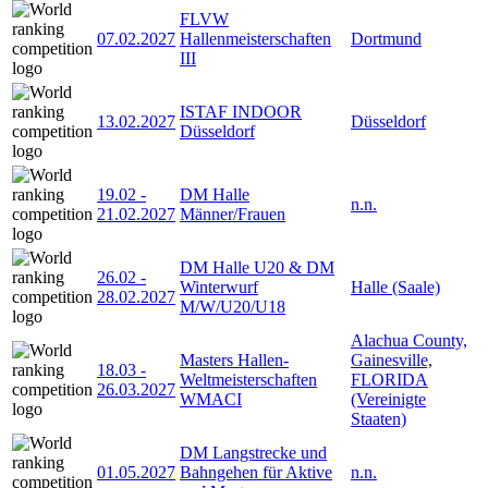
FLVW
07.02.2027
Hallenmeisterschaften
Dortmund
III
ISTAF INDOOR
13.02.2027
Düsseldorf
Düsseldorf
19.02
-
DM Halle
n.n.
21.02.2027
Männer/Frauen
DM Halle U20 & DM
26.02
-
Winterwurf
Halle (Saale)
28.02.2027
M/W/U20/U18
Alachua County,
Masters Hallen-
Gainesville,
18.03
-
Weltmeisterschaften
FLORIDA
26.03.2027
WMACI
(Vereinigte
Staaten)
DM Langstrecke und
01.05.2027
Bahngehen für Aktive
n.n.