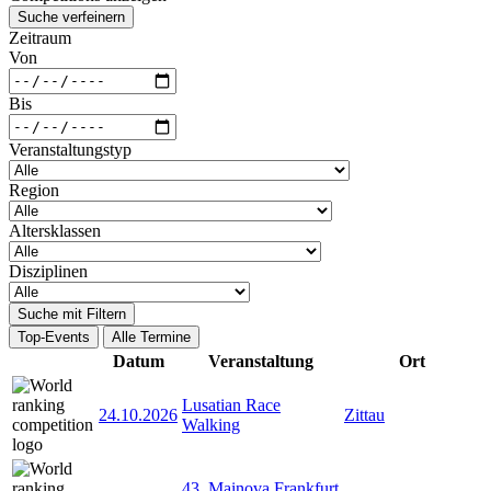
Suche verfeinern
Zeitraum
Von
Bis
Veranstaltungstyp
Region
Altersklassen
Disziplinen
Suche mit Filtern
Top-Events
Alle Termine
Datum
Veranstaltung
Ort
Lusatian Race
24.10.2026
Zittau
Walking
43. Mainova Frankfurt