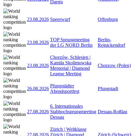
Daegu
23.08.2026
Speerwurf
Offenburg
TOP Sprungmeeting
Berlin-
23.08.2026
der LG NORD Berlin
Reinickendorf
Chorzów, Schlesien |
Kamila Skolimowska
23.08.2026
Chorzow (Polen)
Memorial | Diamond
League Meeting
Pfungstädter
26.08.2026
Pfungstadt
Abendsportfest
6. Internationales
27.08.2026
Stabhochsprungmeeting
Dessau-Roßlau
Dessau
Zürich | Weltklasse
27.08.2026
Zürich | Diamond
Zürich (Schweiz)