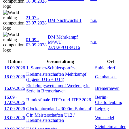
18.06.2028
21.07
-
DM Nachwuchs 1
n.n.
23.07.2028
DM Mehrkampf
01.09
-
M/W/U
n.n.
03.09.2028
23/U20/U18/U16
Datum
Veranstaltung
Ort
16.09.2026
1. Sommer-Schülersportfest
Suhlendorf
Kreismeisterschaften Mehrkampf
16.09.2026
Gelnhausen
(Jugend U16 + U14)
Einladungswettkampf Werfertag in
16.09.2026
Bremerhaven
Serie in Bremerhaven
16.09
-
Berlin-
Bundesfinale JTFO und JTFP 2026
17.09.2026
Charlottenburg
17.09.2026
Glockenturmlauf - 3000m Bahnlauf
Leipzig
Ofr. Meisterschaften U12 /
18.09.2026
Wunsiedel
Kreismeisterschaften
Steinheim an der