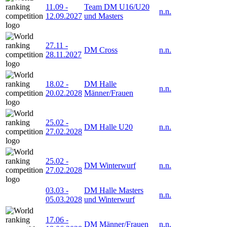
11.09
-
Team DM U16/U20
n.n.
12.09.2027
und Masters
27.11
-
DM Cross
n.n.
28.11.2027
18.02
-
DM Halle
n.n.
20.02.2028
Männer/Frauen
25.02
-
DM Halle U20
n.n.
27.02.2028
25.02
-
DM Winterwurf
n.n.
27.02.2028
03.03
-
DM Halle Masters
n.n.
05.03.2028
und Winterwurf
17.06
-
DM Männer/Frauen
n.n.