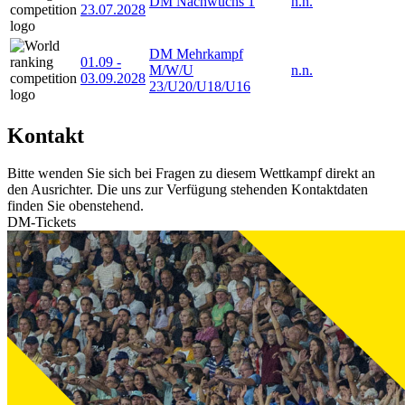
DM Nachwuchs 1
n.n.
23.07.2028
DM Mehrkampf
01.09
-
M/W/U
n.n.
03.09.2028
23/U20/U18/U16
Kontakt
Bitte wenden Sie sich bei Fragen zu diesem Wettkampf direkt an
den Ausrichter. Die uns zur Verfügung stehenden Kontaktdaten
finden Sie obenstehend.
DM-Tickets