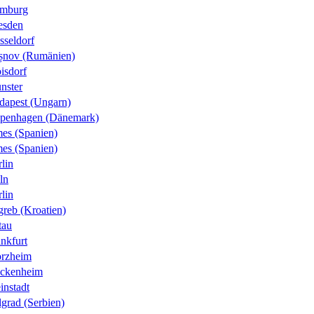
mburg
esden
sseldorf
șnov (Rumänien)
isdorf
nster
dapest (Ungarn)
penhagen (Dänemark)
es (Spanien)
es (Spanien)
lin
ln
lin
greb (Kroatien)
tau
nkfurt
orzheim
ckenheim
instadt
grad (Serbien)