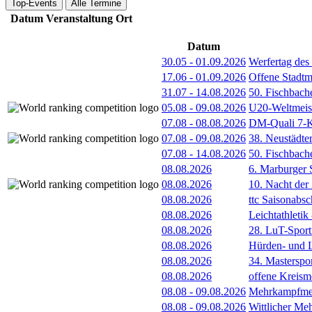
Top-Events
Alle Termine
Datum
Veranstaltung
Ort
Datum
30.05
-
01.09.2026
Werfertag de
17.06
-
01.09.2026
Offene Stadt
31.07
-
14.08.2026
50. Fischbach
05.08
-
09.08.2026
U20-Weltmeist
07.08
-
08.08.2026
DM-Quali 7-K
07.08
-
09.08.2026
38. Neustädte
07.08
-
14.08.2026
50. Fischbach
08.08.2026
6. Marburger 
08.08.2026
10. Nacht der
08.08.2026
ttc Saisonabs
08.08.2026
Leichtathleti
08.08.2026
28. LuT-Sportf
08.08.2026
Hürden- und L
08.08.2026
34. Masterspor
08.08.2026
offene Kreism
08.08
-
09.08.2026
Mehrkampfmeet
08.08
-
09.08.2026
Wittlicher Me