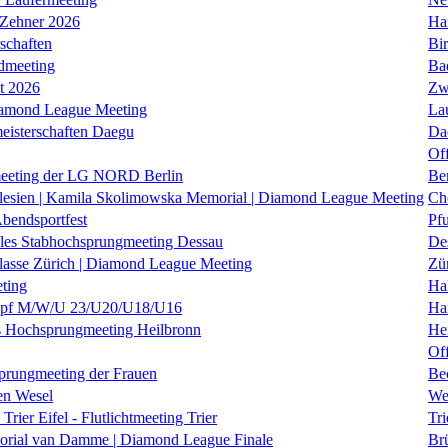
 Zehner 2026
Ha
schaften
Bi
dmeeting
Ba
it 2026
Zw
iamond League Meeting
La
eisterschaften Daegu
Da
Of
eeting der LG NORD Berlin
Be
lesien | Kamila Skolimowska Memorial | Diamond League Meeting
Ch
Abendsportfest
Pf
nales Stabhochsprungmeeting Dessau
De
klasse Zürich | Diamond League Meeting
Zü
ting
Hal
f M/W/U 23/U20/U18/U16
Ha
es Hochsprungmeeting Heilbronn
He
Of
prungmeeting der Frauen
Be
en Wesel
We
Trier Eifel - Flutlichtmeeting Trier
Tri
orial van Damme | Diamond League Finale
Brü