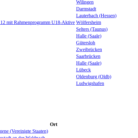
Wilingen
Darmstadt
Lauterbach (Hessen)
 U12 mit Rahmenprogramm U18-Aktive
Wölfersheim
Selters (Taunus)
Halle (Saale)
Gütersloh
Zweibrücken
Saarbrücken
Halle (Saale)
Lübeck
Oldenburg (Oldb)
Ludwigshafen
Ort
ene (Vereinigte Staaten)
ustadt an der Waldnaab