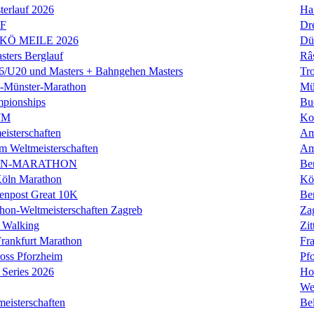
erlauf 2026
Ha
LF
Dr
 KÖ MEILE 2026
Dü
ers Berglauf
Râ
U20 und Masters + Bahngehen Masters
Tro
k-Münster-Marathon
Mü
mpionships
Bu
WM
Ko
isterschaften
Am
m Weltmeisterschaften
Am
IN-MARATHON
Ber
Köln Marathon
Kö
enpost Great 10K
Ber
hon-Weltmeisterschaften Zagreb
Za
 Walking
Zit
rankfurt Marathon
Fra
oss Pforzheim
Pf
Series 2026
Ho
We
eisterschaften
Bel