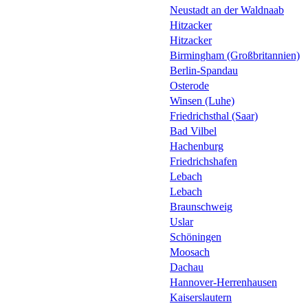
Neustadt an der Waldnaab
Hitzacker
Hitzacker
Birmingham (Großbritannien)
Berlin-Spandau
Osterode
Winsen (Luhe)
Friedrichsthal (Saar)
Bad Vilbel
Hachenburg
Friedrichshafen
Lebach
Lebach
Braunschweig
Uslar
Schöningen
Moosach
Dachau
Hannover-Herrenhausen
Kaiserslautern