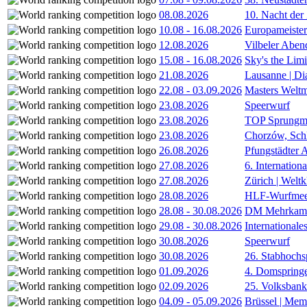
08.08.2026
10. Nacht der
10.08
-
16.08.2026
Europameister
12.08.2026
Vilbeler Aben
15.08
-
16.08.2026
Sky's the Lim
21.08.2026
Lausanne | D
22.08
-
03.09.2026
Masters Weltm
23.08.2026
Speerwurf
23.08.2026
TOP Sprungm
23.08.2026
Chorzów, Sch
26.08.2026
Pfungstädter 
27.08.2026
6. Internatio
27.08.2026
Zürich | Welt
28.08.2026
HLF-Wurfmee
28.08
-
30.08.2026
DM Mehrkamp
29.08
-
30.08.2026
International
30.08.2026
Speerwurf
30.08.2026
26. Stabhochs
01.09.2026
4. Domspring
02.09.2026
25. Volksbank 
04.09
-
05.09.2026
Brüssel | Mem