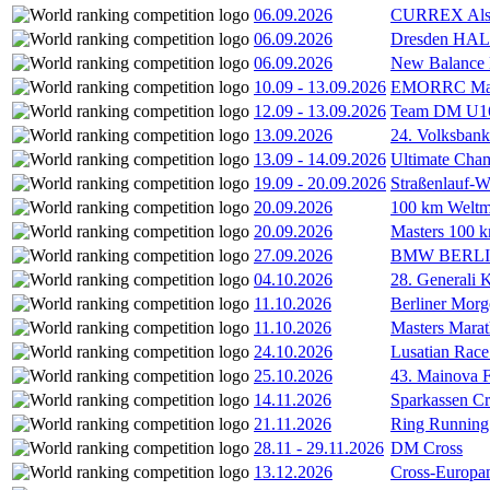
06.09.2026
CURREX Alst
06.09.2026
Dresden HA
06.09.2026
New Balance
10.09
-
13.09.2026
EMORRC Mast
12.09
-
13.09.2026
Team DM U16/
13.09.2026
24. Volksban
13.09
-
14.09.2026
Ultimate Cha
19.09
-
20.09.2026
Straßenlauf-
20.09.2026
100 km Weltme
20.09.2026
Masters 100 k
27.09.2026
BMW BERL
04.10.2026
28. Generali 
11.10.2026
Berliner Morg
11.10.2026
Masters Marat
24.10.2026
Lusatian Race
25.10.2026
43. Mainova F
14.11.2026
Sparkassen Cr
21.11.2026
Ring Running 
28.11
-
29.11.2026
DM Cross
13.12.2026
Cross-Europam