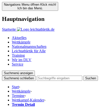
Navigations Menu öffnen
Klick mich!
Ich bin das Menü.
Hauptnavigation
Startseite
Aktuelles
Wettkämpfe
Nationalmannschaften
Leichtathletik für Alle
Training
Wir im DLV
Service
Suchmenü anzeigen
Suchmenü schließen
Suchen
Start
›
Wettkämpfe
›
Termine
›
Wettkampf-Kalender
›
Termin Detail