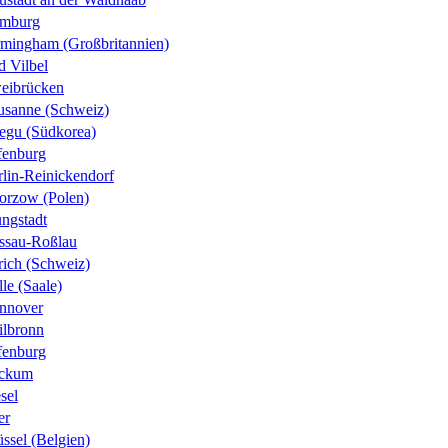
mburg
rmingham (Großbritannien)
d Vilbel
eibrücken
usanne (Schweiz)
egu (Südkorea)
fenburg
rlin-Reinickendorf
orzow (Polen)
ungstadt
ssau-Roßlau
rich (Schweiz)
le (Saale)
nnover
ilbronn
fenburg
ckum
sel
er
ssel (Belgien)