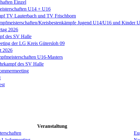
haften Einzel
eisterschaften U14 + U16
pf TV Lauterbach und TV Frischborn
mpfmeisterschaften/Kreisbestenkämpfe Jugend U14/U16 und Kinder
rtag 2026
f des SV Halle
ting der LG Kreis Gütersloh 09
it 2026
fmeisterschaften U16-Masters
hrkampf des SV Halle
Sommermeeting
t
est
Veranstaltung
erschaften
Eug
r Läufermeeting
Ne