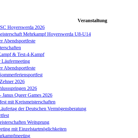
Veranstaltung
s SC Hoyerswerda 2026
meisterschaft Mehrkampf Hoyerswerda U8-U14
er Abendsportfeste
erschaften
ampf & Test-4-Kampf
r Läufermeeting
er Abendsportfeste
Sommerferiensportfest
 Zehner 2026
chlussspringen 2026
k - Janus Queer Games 2026
est mit Kreismeisterschaften
äufertag der Deutschen Vermögensberatung
tfest
eisterschaften Weitsprung
ing mit Einzelstartmöglichkeiten
hrkampfmeeting