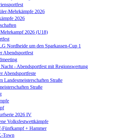
iensportfest
üler-Mehrkämpfe 2026
kämpfe 2026
schaften
 Mehrkampf 2026 (U18)
tfest
 LG Nordheide um den Sparkassen-Cup 1
er Abendsportfest
dmeeting
Nacht - Abendsportfest mit Regionswertung
er Abendsportfeste
m Landesmeisterschaften Straße
isterschaften Straße
t
mpfe
pf
rfserie 2026 IV
ene Volksfestwettkämpfe
-Fünfkampf + Hammer
K-Town