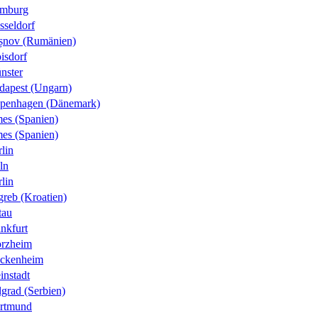
mburg
sseldorf
șnov (Rumänien)
isdorf
nster
dapest (Ungarn)
penhagen (Dänemark)
es (Spanien)
es (Spanien)
lin
ln
lin
greb (Kroatien)
tau
nkfurt
orzheim
ckenheim
instadt
grad (Serbien)
rtmund