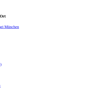
Ort
bei München
)
g