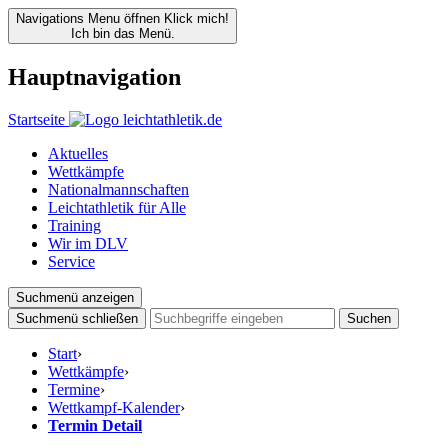
Navigations Menu öffnen
Klick mich!
Ich bin das Menü.
Hauptnavigation
Startseite
Aktuelles
Wettkämpfe
Nationalmannschaften
Leichtathletik für Alle
Training
Wir im DLV
Service
Suchmenü anzeigen
Suchmenü schließen
Suchen
Start
›
Wettkämpfe
›
Termine
›
Wettkampf-Kalender
›
Termin Detail