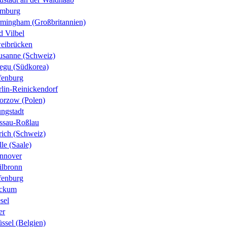
mburg
rmingham (Großbritannien)
d Vilbel
eibrücken
usanne (Schweiz)
egu (Südkorea)
fenburg
rlin-Reinickendorf
orzow (Polen)
ungstadt
ssau-Roßlau
rich (Schweiz)
le (Saale)
nnover
ilbronn
fenburg
ckum
sel
er
ssel (Belgien)