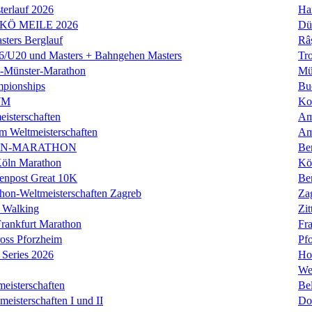
erlauf 2026
Ha
 KÖ MEILE 2026
Dü
ers Berglauf
Râ
U20 und Masters + Bahngehen Masters
Tro
k-Münster-Marathon
Mü
mpionships
Bu
WM
Ko
isterschaften
Am
m Weltmeisterschaften
Am
IN-MARATHON
Ber
Köln Marathon
Kö
enpost Great 10K
Ber
hon-Weltmeisterschaften Zagreb
Za
 Walking
Zit
rankfurt Marathon
Fra
oss Pforzheim
Pf
Series 2026
Ho
We
eisterschaften
Bel
isterschaften I und II
Do