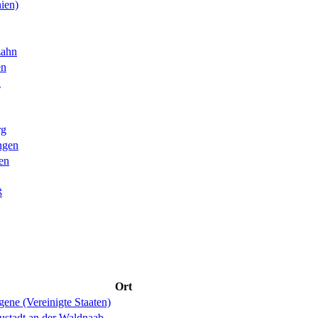
ien)
zahn
en
l
rg
ngen
en
ß
Ort
ene (Vereinigte Staaten)
ustadt an der Waldnaab