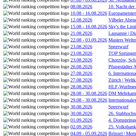
08.08.2026
10. Nacht der
10.08
-
16.08.2026
Europameister
12.08.2026
Vilbeler Aben
15.08
-
16.08.2026
Sky's the Lim
21.08.2026
Lausanne | D
22.08
-
03.09.2026
Masters Weltm
23.08.2026
Speerwurf
23.08.2026
TOP Sprungm
23.08.2026
Chorzów, Sch
26.08.2026
Pfungstädter 
27.08.2026
6. Internatio
27.08.2026
Zürich | Welt
28.08.2026
HLF-Wurfmee
28.08
-
30.08.2026
DM Mehrkamp
29.08
-
30.08.2026
International
30.08.2026
Speerwurf
30.08.2026
26. Stabhochs
01.09.2026
4. Domspring
02.09.2026
25. Volksbank 
04.09
-
05.09.2026
Brüssel | Mem