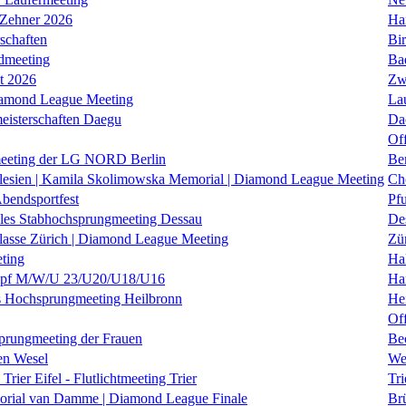
 Zehner 2026
Ha
schaften
Bi
dmeeting
Ba
it 2026
Zw
iamond League Meeting
La
eisterschaften Daegu
Da
Of
eeting der LG NORD Berlin
Be
lesien | Kamila Skolimowska Memorial | Diamond League Meeting
Ch
Abendsportfest
Pf
nales Stabhochsprungmeeting Dessau
De
klasse Zürich | Diamond League Meeting
Zü
ting
Hal
f M/W/U 23/U20/U18/U16
Ha
es Hochsprungmeeting Heilbronn
He
Of
prungmeeting der Frauen
Be
en Wesel
We
Trier Eifel - Flutlichtmeeting Trier
Tri
orial van Damme | Diamond League Finale
Brü