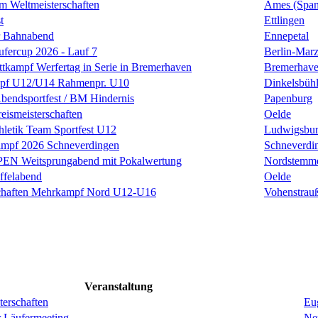
m Weltmeisterschaften
Ames (Span
t
Ettlingen
r Bahnabend
Ennepetal
fercup 2026 - Lauf 7
Berlin-Mar
tkampf Werfertag in Serie in Bremerhaven
Bremerhav
pf U12/U14 Rahmenpr. U10
Dinkelsbüh
-Abendsportfest / BM Hindernis
Papenburg
eismeisterschaften
Oelde
thletik Team Sportfest U12
Ludwigsbu
mpf 2026 Schneverdingen
Schneverdi
N Weitsprungabend mit Pokalwertung
Nordstemm
affelabend
Oelde
schaften Mehrkampf Nord U12-U16
Vohenstrau
Veranstaltung
erschaften
Eug
r Läufermeeting
Ne