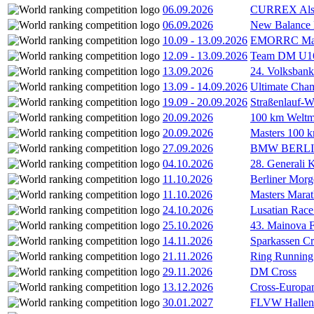
06.09.2026
CURREX Alst
06.09.2026
New Balance
10.09
-
13.09.2026
EMORRC Mast
12.09
-
13.09.2026
Team DM U16/
13.09.2026
24. Volksban
13.09
-
14.09.2026
Ultimate Cha
19.09
-
20.09.2026
Straßenlauf-
20.09.2026
100 km Weltme
20.09.2026
Masters 100 k
27.09.2026
BMW BERL
04.10.2026
28. Generali 
11.10.2026
Berliner Morg
11.10.2026
Masters Marat
24.10.2026
Lusatian Race
25.10.2026
43. Mainova F
14.11.2026
Sparkassen Cr
21.11.2026
Ring Running 
29.11.2026
DM Cross
13.12.2026
Cross-Europam
30.01.2027
FLVW Hallenme