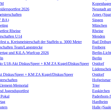
WM
Kopenhage
hülersportfest 2026
Neustadt a
isterschaften
Ames (Span
V BA)
Singen
eting
München
rtfest Rheine
Rheine
schaften U14
Menden
fest u. Kreismeisterschaft der Staffeln u. 3000 Meter
Bad Dribur
schaften Team/Langstrecke
Freiberg
fertag und KiLA-Wurfcup 2026
Berlin-Licht
ln
Berlin
io U18-Akt Diskus/Speer + KM ZA Kugel/Diskus/Speer
Ostdorf
Lüdenschei
t Diskus/Speer + KM ZA Kugel/Diskus/Speer
Ostdorf
terschaften
Hofgeismar
Klement-Memorial
Trier
nd Jugendsportfest
Euskirchen
 Pokal
Paderborn-
tag
Hardheim
sters
Halle (Saale