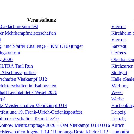
Veranstaltung
-Gedächtnissportfest
Viersen
er Mehrkampfmeisterschaften
Kirchheim 
t
Viersen
ng- und Staffel-Challenge + KM U16+jünger
Sarstedt
irgstrailrun
Gefrees
g 2026
Oberhausen
 ULTRA Trail Run
Kirchzarten
 Abschlusssportfest
Stuttgart
rschaften Vierkampf U12
Halle (Saale
eisterschaften im Bahngehen
Marburg
haft Leichtathletik Wesel 2026
Wesel
mpf
Werlte
alz Meisterschaften Mehrkampf U14
Hachenbur
rtfest und 19. Frank-Ulrich-Gedenksportfest
Leipzig
adtmeisterschaften Team U 8/10
Leipzig
 Kolbow Mehrkampftage 2026 + OM Vierkampf U14+U16
Aurich
isterschaften Jugend U14 / Hamburgs Beste Kinder U12
Hamburg