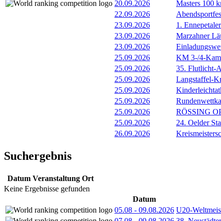
20.09.2026
Masters 100 k
22.09.2026
Abendsportfes
23.09.2026
1. Ennepetale
23.09.2026
Marzahner Läu
23.09.2026
Einladungswet
25.09.2026
KM 3-/4-Kam
25.09.2026
35. Flutlicht
25.09.2026
Langstaffel-Kr
25.09.2026
Kinderleichta
25.09.2026
Rundenwettka
25.09.2026
RÖSSING OPE
25.09.2026
24. Oelder St
26.09.2026
Kreismeister
Suchergebnis
Datum
Veranstaltung
Ort
Keine Ergebnisse gefunden
Datum
05.08
-
09.08.2026
U20-Weltmeist
07.08
-
09.08.2026
38. Neustädte