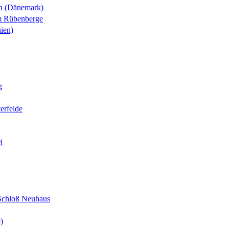
n (Dänemark)
m Rübenberge
ien)
g
erfelde
d
Schloß Neuhaus
)