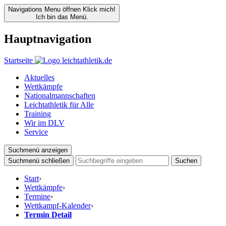
Navigations Menu öffnen
Klick mich!
Ich bin das Menü.
Hauptnavigation
Startseite
Aktuelles
Wettkämpfe
Nationalmannschaften
Leichtathletik für Alle
Training
Wir im DLV
Service
Suchmenü anzeigen
Suchmenü schließen
Suchen
Start
›
Wettkämpfe
›
Termine
›
Wettkampf-Kalender
›
Termin Detail