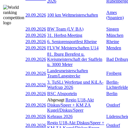
2026
Rübenberg
Ames
20.09.2026
100 km Weltmeisterschaften
(Spanien)
20.09.2026
BW Team (LV BA)
Singen
20.09.2026
31. Herbst-Meeting
München
20.09.2026
6. Seniorensportfest Rheine
Rheine
20.09.2026
FLVW Meisterschaften U14
Menden
81. Iburg Bergfest u.
20.09.2026
Kreismeisterschaft der Staffeln
Bad Dribur
u. 3000 Meter
Landesmeisterschaften
20.09.2026
Freiberg
Team/Langstrecke
3. TuSLi Werfertag und KiLA-
Berlin-
20.09.2026
Wurfcup 2026
Lichterfelde
20.09.2026
BSC Absporteln
Berlin
Abgesagt
Regio U18-Akt
20.09.2026
Diskus/Speer + KM ZA
Ostdorf
Kugel/Diskus/Speer
20.09.2026
Kehraus 2026
Lüdenschei
Regio U18-Akt Diskus/Speer +
20.09.2026
Ostdorf
KM ZA Kugel/Diskus/Speer