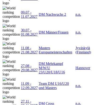
09.07
-
DM Nachwuchs 2
n.n.
11.07.2027
30.07
-
DM Männer/Frauen
n.n.
01.08.2027
11.08
-
Masters
Jyväskylä
21.08.2027
Europameisterschaften
(Finnland)
DM Mehrkampf
27.08
-
M/W/U
Hannover
29.08.2027
23/U20/U18/U16
11.09
-
Team DM U16/U20
n.n.
12.09.2027
und Masters
27.11
-
DM Cross
n.n.