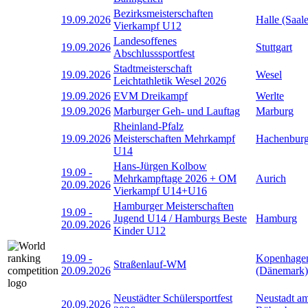
Bezirksmeisterschaften
19.09.2026
Halle (Saale
Vierkampf U12
Landesoffenes
19.09.2026
Stuttgart
Abschlusssportfest
Stadtmeisterschaft
19.09.2026
Wesel
Leichtathletik Wesel 2026
19.09.2026
EVM Dreikampf
Werlte
19.09.2026
Marburger Geh- und Lauftag
Marburg
Rheinland-Pfalz
19.09.2026
Meisterschaften Mehrkampf
Hachenbur
U14
Hans-Jürgen Kolbow
19.09
-
Mehrkampftage 2026 + OM
Aurich
20.09.2026
Vierkampf U14+U16
Hamburger Meisterschaften
19.09
-
Jugend U14 / Hamburgs Beste
Hamburg
20.09.2026
Kinder U12
19.09
-
Kopenhage
Straßenlauf-WM
20.09.2026
(Dänemark)
Neustädter Schülersportfest
Neustadt a
20.09.2026