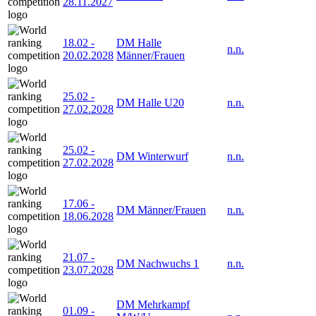
28.11.2027
18.02
-
DM Halle
n.n.
20.02.2028
Männer/Frauen
25.02
-
DM Halle U20
n.n.
27.02.2028
25.02
-
DM Winterwurf
n.n.
27.02.2028
17.06
-
DM Männer/Frauen
n.n.
18.06.2028
21.07
-
DM Nachwuchs 1
n.n.
23.07.2028
DM Mehrkampf
01.09
-