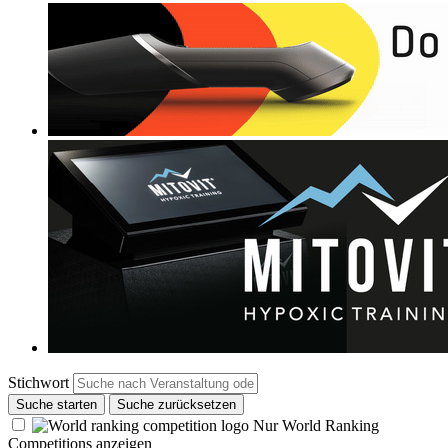
Stichwort
Suche starten
Suche zurücksetzen
Nur World Ranking
Competitions anzeigen