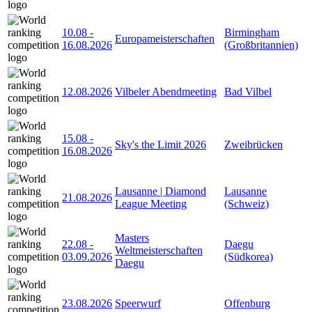
10.08
-
Birmingham
Europameisterschaften
16.08.2026
(Großbritannien)
12.08.2026
Vilbeler Abendmeeting
Bad Vilbel
15.08
-
Sky's the Limit 2026
Zweibrücken
16.08.2026
Lausanne | Diamond
Lausanne
21.08.2026
League Meeting
(Schweiz)
Masters
22.08
-
Daegu
Weltmeisterschaften
03.09.2026
(Südkorea)
Daegu
23.08.2026
Speerwurf
Offenburg