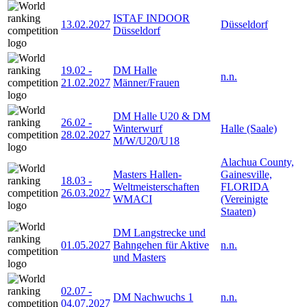
ISTAF INDOOR
13.02.2027
Düsseldorf
Düsseldorf
19.02
-
DM Halle
n.n.
21.02.2027
Männer/Frauen
DM Halle U20 & DM
26.02
-
Winterwurf
Halle (Saale)
28.02.2027
M/W/U20/U18
Alachua County,
Masters Hallen-
Gainesville,
18.03
-
Weltmeisterschaften
FLORIDA
26.03.2027
WMACI
(Vereinigte
Staaten)
DM Langstrecke und
01.05.2027
Bahngehen für Aktive
n.n.
und Masters
02.07
-
DM Nachwuchs 1
n.n.
04.07.2027