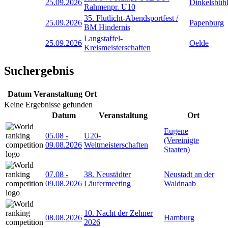
25.09.2026
Dinkelsbüh
Rahmenpr. U10
35. Flutlicht-Abendsportfest /
25.09.2026
Papenburg
BM Hindernis
Langstaffel-
25.09.2026
Oelde
Kreismeisterschaften
Suchergebnis
Datum
Veranstaltung
Ort
Keine Ergebnisse gefunden
Datum
Veranstaltung
Ort
Eugene
05.08
-
U20-
(Vereinigte
09.08.2026
Weltmeisterschaften
Staaten)
07.08
-
38. Neustädter
Neustadt an der
09.08.2026
Läufermeeting
Waldnaab
10. Nacht der Zehner
08.08.2026
Hamburg
2026