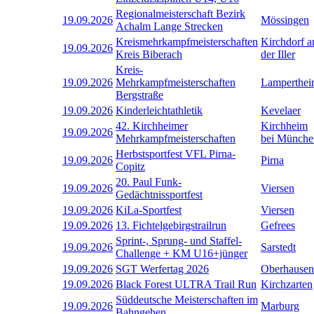
Regionalmeisterschaft Bezirk
19.09.2026
Mössingen
Achalm Lange Strecken
Kreismehrkampfmeisterschaften
Kirchdorf a
19.09.2026
Kreis Biberach
der Iller
Kreis-
19.09.2026
Mehrkampfmeisterschaften
Lamperthe
Bergstraße
19.09.2026
Kinderleichtathletik
Kevelaer
42. Kirchheimer
Kirchheim
19.09.2026
Mehrkampfmeisterschaften
bei Münche
Herbstsportfest VFL Pirna-
19.09.2026
Pirna
Copitz
20. Paul Funk-
19.09.2026
Viersen
Gedächtnissportfest
19.09.2026
KiLa-Sportfest
Viersen
19.09.2026
13. Fichtelgebirgstrailrun
Gefrees
Sprint-, Sprung- und Staffel-
19.09.2026
Sarstedt
Challenge + KM U16+jünger
19.09.2026
SGT Werfertag 2026
Oberhausen
19.09.2026
Black Forest ULTRA Trail Run
Kirchzarten
Süddeutsche Meisterschaften im
19.09.2026
Marburg
Bahngehen