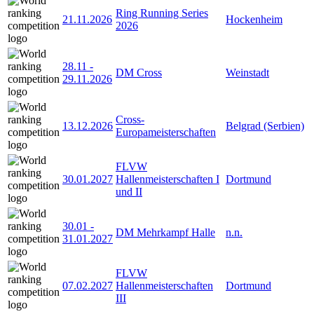
Ring Running Series
21.11.2026
Hockenheim
2026
28.11
-
DM Cross
Weinstadt
29.11.2026
Cross-
13.12.2026
Belgrad (Serbien)
Europameisterschaften
FLVW
30.01.2027
Hallenmeisterschaften I
Dortmund
und II
30.01
-
DM Mehrkampf Halle
n.n.
31.01.2027
FLVW
07.02.2027
Hallenmeisterschaften
Dortmund
III