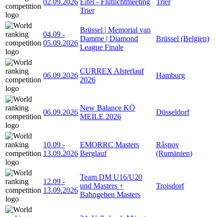
02.09.2026
Eifel - Flutlichtmeeting
Trier
Trier
Brüssel | Memorial van
04.09
-
Damme | Diamond
Brüssel (Belgien)
05.09.2026
League Finale
CURREX Alsterlauf
06.09.2026
Hamburg
2026
New Balance KÖ
06.09.2026
Düsseldorf
MEILE 2026
10.09
-
EMORRC Masters
Râșnov
13.09.2026
Berglauf
(Rumänien)
Team DM U16/U20
12.09
-
und Masters +
Troisdorf
13.09.2026
Bahngehen Masters