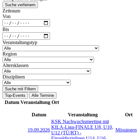
Suche verfeinern
Zeitraum
Von
Bis
Veranstaltungstyp
Region
Altersklassen
Disziplinen
Suche mit Filtern
Top-Events
Alle Termine
Datum
Veranstaltung
Ort
Datum
Veranstaltung
Ort
KSK Nachwuchsmeeting mit
KILA-Liga-FINALE U8, U10,
19.09.2026
Mössingen
U12 (TÜ/RT) -
Einzeldisziplinen U14, U16