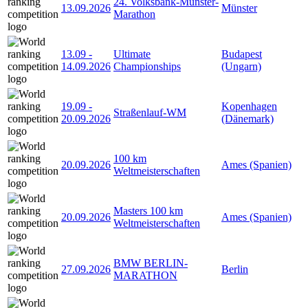
24. Volksbank-Münster-
13.09.2026
Münster
Marathon
13.09
-
Ultimate
Budapest
14.09.2026
Championships
(Ungarn)
19.09
-
Kopenhagen
Straßenlauf-WM
20.09.2026
(Dänemark)
100 km
20.09.2026
Ames (Spanien)
Weltmeisterschaften
Masters 100 km
20.09.2026
Ames (Spanien)
Weltmeisterschaften
BMW BERLIN-
27.09.2026
Berlin
MARATHON