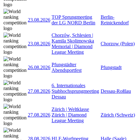
TOP Sprungmeeting
Berlin-
23.08.2026
der LG NORD Berlin
Reinickendorf
Chorzów, Schlesien |
Kamila Skolimowska
23.08.2026
Chorzow (Polen)
Memorial | Diamond
League Meeting
Pfungstädter
26.08.2026
Pfungstadt
Abendsportfest
6. Internationales
27.08.2026
Stabhochsprungmeeting
Dessau-Roßlau
Dessau
Zürich | Weltklasse
27.08.2026
Zürich | Diamond
Zürich (Schweiz)
League Meeting
28.08.2026
HLF-Wurfmeeting
Halle (Saale)