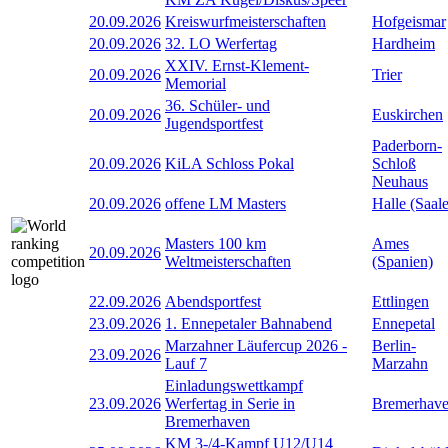
20.09.2026
Kreiswurfmeisterschaften
Hofgeismar
20.09.2026
32. LO Werfertag
Hardheim
XXIV. Ernst-Klement-
20.09.2026
Trier
Memorial
36. Schüler- und
20.09.2026
Euskirchen
Jugendsportfest
Paderborn-
20.09.2026
KiLA Schloss Pokal
Schloß
Neuhaus
20.09.2026
offene LM Masters
Halle (Saale
Masters 100 km
Ames
20.09.2026
Weltmeisterschaften
(Spanien)
22.09.2026
Abendsportfest
Ettlingen
23.09.2026
1. Ennepetaler Bahnabend
Ennepetal
Marzahner Läufercup 2026 -
Berlin-
23.09.2026
Lauf 7
Marzahn
Einladungswettkampf
23.09.2026
Werfertag in Serie in
Bremerhav
Bremerhaven
KM 3-/4-Kampf U12/U14