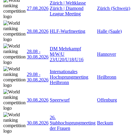
Zürich | Weltklasse
27.08.2026
Zürich | Diamond
Zürich (Schweiz)
League Meeting
28.08.2026
HLF-Wurfmeeting
Halle (Saale)
DM Mehrkampf
28.08
-
M/W/U
Hannover
30.08.2026
23/U20/U18/U16
Internationales
29.08
-
Hochsprungmeeting
Heilbronn
30.08.2026
Heilbronn
30.08.2026
Speerwurf
Offenburg
26.
30.08.2026
Stabhochsprungmeeting
Beckum
der Frauen