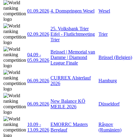
01.09.2026
4. Domspringen Wesel
Wesel
25. Volksbank Trier
02.09.2026
Eifel - Flutlichtmeeting
Trier
Trier
Brüssel | Memorial van
04.09
-
Damme | Diamond
Brüssel (Belgien)
05.09.2026
League Finale
CURREX Alsterlauf
06.09.2026
Hamburg
2026
New Balance KÖ
06.09.2026
Düsseldorf
MEILE 2026
10.09
-
EMORRC Masters
Râșnov
13.09.2026
Berglauf
(Rumänien)