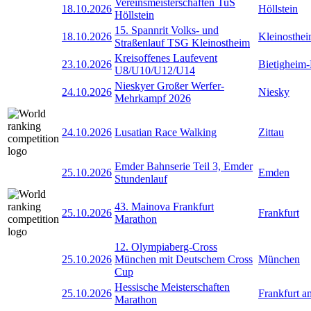
Vereinsmeisterschaften TuS
18.10.2026
Höllstein
Höllstein
15. Spannrit Volks- und
18.10.2026
Kleinosthe
Straßenlauf TSG Kleinostheim
Kreisoffenes Laufevent
23.10.2026
Bietigheim-
U8/U10/U12/U14
Nieskyer Großer Werfer-
24.10.2026
Niesky
Mehrkampf 2026
24.10.2026
Lusatian Race Walking
Zittau
Emder Bahnserie Teil 3, Emder
25.10.2026
Emden
Stundenlauf
43. Mainova Frankfurt
25.10.2026
Frankfurt
Marathon
12. Olympiaberg-Cross
25.10.2026
München mit Deutschem Cross
München
Cup
Hessische Meisterschaften
25.10.2026
Frankfurt 
Marathon