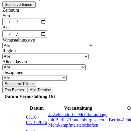
Suche verfeinern
Zeitraum
Von
Bis
Veranstaltungstyp
Region
Altersklassen
Disziplinen
Suche mit Filtern
Top-Events
Alle Termine
Datum
Veranstaltung
Ort
Datum
Veranstaltung
O
4. Zehlendorfer Mehrkampftage
03.10
-
mit Berlin-Brandenburgischen
Berlin-Zehl
04.10.2026
Mehrkampfmeisterschaften