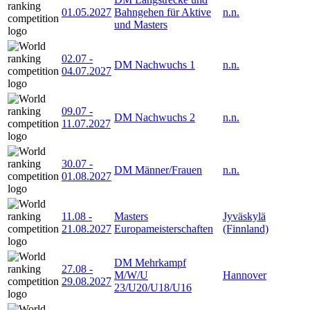
01.05.2027
Bahngehen für Aktive
n.n.
und Masters
02.07
-
DM Nachwuchs 1
n.n.
04.07.2027
09.07
-
DM Nachwuchs 2
n.n.
11.07.2027
30.07
-
DM Männer/Frauen
n.n.
01.08.2027
11.08
-
Masters
Jyväskylä
21.08.2027
Europameisterschaften
(Finnland)
DM Mehrkampf
27.08
-
M/W/U
Hannover
29.08.2027
23/U20/U18/U16