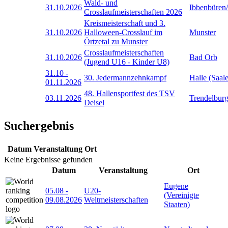
Wald- und
31.10.2026
Ibbenbüren
Crosslaufmeisterschaften 2026
Kreismeisterschaft und 3.
31.10.2026
Halloween-Crosslauf im
Munster
Örtzetal zu Munster
Crosslaufmeisterschaften
31.10.2026
Bad Orb
(Jugend U16 - Kinder U8)
31.10
-
30. Jedermannzehnkampf
Halle (Saale
01.11.2026
48. Hallensportfest des TSV
03.11.2026
Trendelbur
Deisel
Suchergebnis
Datum
Veranstaltung
Ort
Keine Ergebnisse gefunden
Datum
Veranstaltung
Ort
Eugene
05.08
-
U20-
(Vereinigte
09.08.2026
Weltmeisterschaften
Staaten)