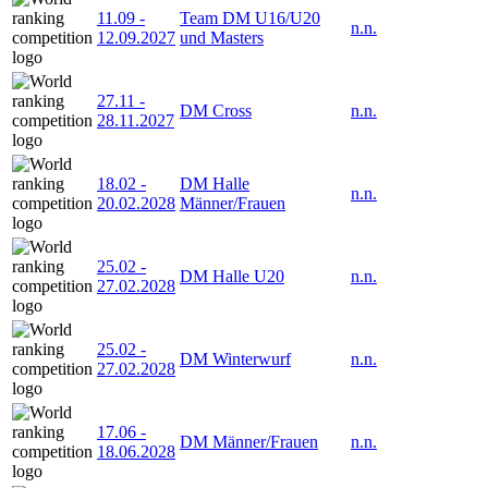
11.09
-
Team DM U16/U20
n.n.
12.09.2027
und Masters
27.11
-
DM Cross
n.n.
28.11.2027
18.02
-
DM Halle
n.n.
20.02.2028
Männer/Frauen
25.02
-
DM Halle U20
n.n.
27.02.2028
25.02
-
DM Winterwurf
n.n.
27.02.2028
17.06
-
DM Männer/Frauen
n.n.
18.06.2028