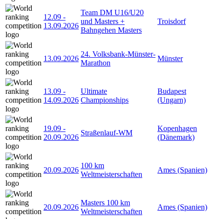
Team DM U16/U20
12.09
-
und Masters +
Troisdorf
13.09.2026
Bahngehen Masters
24. Volksbank-Münster-
13.09.2026
Münster
Marathon
13.09
-
Ultimate
Budapest
14.09.2026
Championships
(Ungarn)
19.09
-
Kopenhagen
Straßenlauf-WM
20.09.2026
(Dänemark)
100 km
20.09.2026
Ames (Spanien)
Weltmeisterschaften
Masters 100 km
20.09.2026
Ames (Spanien)
Weltmeisterschaften