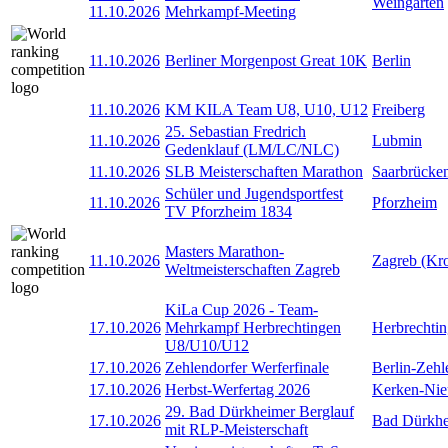
Weingarten
11.10.2026
Mehrkampf-Meeting
11.10.2026
Berliner Morgenpost Great 10K
Berlin
11.10.2026
KM KILA Team U8, U10, U12
Freiberg
25. Sebastian Fredrich
11.10.2026
Lubmin
Gedenklauf (LM/LC/NLC)
11.10.2026
SLB Meisterschaften Marathon
Saarbrücke
Schüler und Jugendsportfest
11.10.2026
Pforzheim
TV Pforzheim 1834
Masters Marathon-
11.10.2026
Zagreb (Kro
Weltmeisterschaften Zagreb
KiLa Cup 2026 - Team-
17.10.2026
Mehrkampf Herbrechtingen
Herbrechti
U8/U10/U12
17.10.2026
Zehlendorfer Werferfinale
Berlin-Zehl
17.10.2026
Herbst-Werfertag 2026
Kerken-Nie
29. Bad Dürkheimer Berglauf
17.10.2026
Bad Dürkh
mit RLP-Meisterschaft