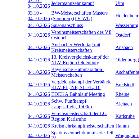
03.10
-
Jedermannzehnkampf
Ulm
04.10.2026
03.10
-
BW-Meisterschaften Masters
Heidenhei
04.10.2026
(Senioren) (LV WÜ)
04.10.2026
Saisonabschluss
Wasserburg
Vereinsmeisterschaften des Vfl
04.10.2026
Ostdorf
Ostdorf
Ansbacher Werfertag mit
04.10.2026
Ansbach
Kreismeisterschaften
13. Kreisvergleichskampf der
04.10.2026
Oldenburg 
NLV Region Oldenburg
Bayerische Halbmarathon-
04.10.2026
Aschaffenb
Meisterschaften
Vergleichskampf der Verbände
04.10.2026
Bredstedt
KLV FL, NF, SL-FL, Di
04.10.2026
EDEKA Bahnlauf Meeting
Rheine
Schw. Fünfkampf,
04.10.2026
Aichach
Langstaffeln, 1500m
Vereinsmeisterschaft der LG
04.10.2026
Karlsruhe
Region Karlsruhe
04.10.2026
Kreismehrkampfmeisterschaften
Hamm
Sparkassenmehrkampfserie Teil
04.10.2026
Waging am
IV