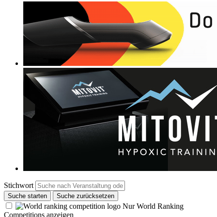
Stichwort
Suche starten
Suche zurücksetzen
Nur World Ranking
Competitions anzeigen