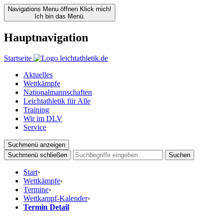
Navigations Menu öffnen
Klick mich!
Ich bin das Menü.
Hauptnavigation
Startseite
Aktuelles
Wettkämpfe
Nationalmannschaften
Leichtathletik für Alle
Training
Wir im DLV
Service
Suchmenü anzeigen
Suchmenü schließen
Suchen
Start
›
Wettkämpfe
›
Termine
›
Wettkampf-Kalender
›
Termin Detail