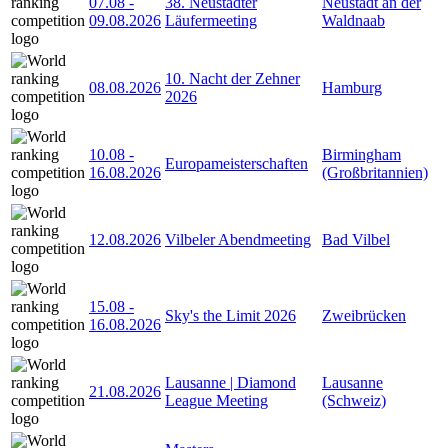
07.08
-
38. Neustädter
Neustadt an der
09.08.2026
Läufermeeting
Waldnaab
10. Nacht der Zehner
08.08.2026
Hamburg
2026
10.08
-
Birmingham
Europameisterschaften
16.08.2026
(Großbritannien)
12.08.2026
Vilbeler Abendmeeting
Bad Vilbel
15.08
-
Sky's the Limit 2026
Zweibrücken
16.08.2026
Lausanne | Diamond
Lausanne
21.08.2026
League Meeting
(Schweiz)