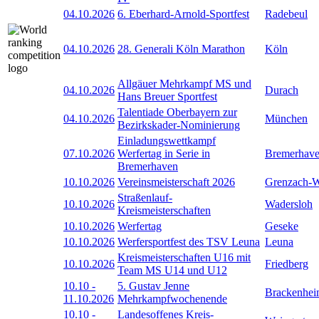
04.10.2026
6. Eberhard-Arnold-Sportfest
Radebeul
04.10.2026
28. Generali Köln Marathon
Köln
Allgäuer Mehrkampf MS und
04.10.2026
Durach
Hans Breuer Sportfest
Talentiade Oberbayern zur
04.10.2026
München
Bezirkskader-Nominierung
Einladungswettkampf
07.10.2026
Werfertag in Serie in
Bremerhav
Bremerhaven
10.10.2026
Vereinsmeisterschaft 2026
Grenzach-
Straßenlauf-
10.10.2026
Wadersloh
Kreismeisterschaften
10.10.2026
Werfertag
Geseke
10.10.2026
Werfersportfest des TSV Leuna
Leuna
Kreismeisterschaften U16 mit
10.10.2026
Friedberg
Team MS U14 und U12
10.10
-
5. Gustav Jenne
Brackenhe
11.10.2026
Mehrkampfwochenende
10.10
-
Landesoffenes Kreis-