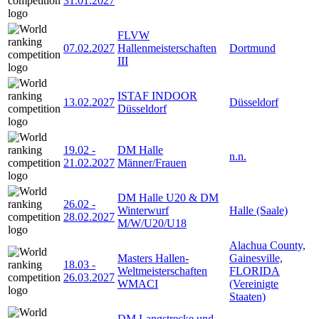
31.01.2027
FLVW
07.02.2027
Hallenmeisterschaften
Dortmund
III
ISTAF INDOOR
13.02.2027
Düsseldorf
Düsseldorf
19.02
-
DM Halle
n.n.
21.02.2027
Männer/Frauen
DM Halle U20 & DM
26.02
-
Winterwurf
Halle (Saale)
28.02.2027
M/W/U20/U18
Alachua County,
Masters Hallen-
Gainesville,
18.03
-
Weltmeisterschaften
FLORIDA
26.03.2027
WMACI
(Vereinigte
Staaten)
DM Langstrecke und