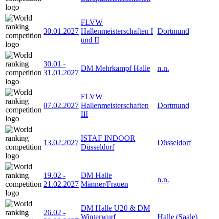
FLVW
30.01.2027
Hallenmeisterschaften I
Dortmund
und II
30.01
-
DM Mehrkampf Halle
n.n.
31.01.2027
FLVW
07.02.2027
Hallenmeisterschaften
Dortmund
III
ISTAF INDOOR
13.02.2027
Düsseldorf
Düsseldorf
19.02
-
DM Halle
n.n.
21.02.2027
Männer/Frauen
DM Halle U20 & DM
26.02
-
Winterwurf
Halle (Saale)