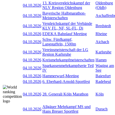
13. Kreisvergleichskampf der
Oldenburg
04.10.2026
NLV Region Oldenburg
(Oldb)
Bayerische Halbmarathon-
04.10.2026
Aschaffenb
Meisterschaften
Vergleichskampf der Verbände
04.10.2026
Bredstedt
KLV FL, NF, SL-FL, Di
04.10.2026
EDEKA Bahnlauf Meeting
Rheine
Schw. Fünfkampf,
04.10.2026
Aichach
Langstaffeln, 1500m
Vereinsmeisterschaft der LG
04.10.2026
Karlsruhe
Region Karlsruhe
04.10.2026
Kreismehrkampfmeisterschaften
Hamm
Sparkassenmehrkampfserie Teil
Waging am
04.10.2026
IV
See
04.10.2026
Hammerwurf-Meeting
Baienfurt
04.10.2026
6. Eberhard-Arnold-Sportfest
Radebeul
04.10.2026
28. Generali Köln Marathon
Köln
Allgäuer Mehrkampf MS und
04.10.2026
Durach
Hans Breuer Sportfest