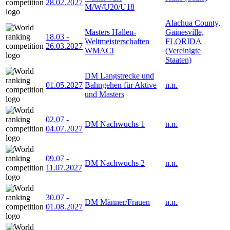
28.02.2027
M/W/U20/U18
Alachua County,
Masters Hallen-
Gainesville,
18.03
-
Weltmeisterschaften
FLORIDA
26.03.2027
WMACI
(Vereinigte
Staaten)
DM Langstrecke und
01.05.2027
Bahngehen für Aktive
n.n.
und Masters
02.07
-
DM Nachwuchs 1
n.n.
04.07.2027
09.07
-
DM Nachwuchs 2
n.n.
11.07.2027
30.07
-
DM Männer/Frauen
n.n.
01.08.2027