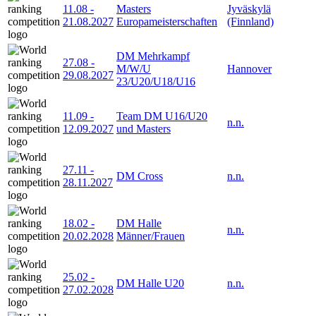
11.08
-
Masters
Jyväskylä
21.08.2027
Europameisterschaften
(Finnland)
DM Mehrkampf
27.08
-
M/W/U
Hannover
29.08.2027
23/U20/U18/U16
11.09
-
Team DM U16/U20
n.n.
12.09.2027
und Masters
27.11
-
DM Cross
n.n.
28.11.2027
18.02
-
DM Halle
n.n.
20.02.2028
Männer/Frauen
25.02
-
DM Halle U20
n.n.
27.02.2028