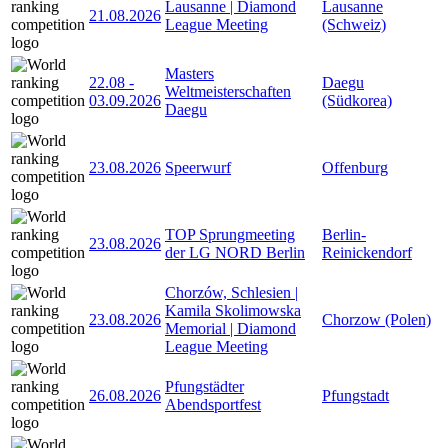
Lausanne | Diamond
Lausanne
21.08.2026
League Meeting
(Schweiz)
Masters
22.08
-
Daegu
Weltmeisterschaften
03.09.2026
(Südkorea)
Daegu
23.08.2026
Speerwurf
Offenburg
TOP Sprungmeeting
Berlin-
23.08.2026
der LG NORD Berlin
Reinickendorf
Chorzów, Schlesien |
Kamila Skolimowska
23.08.2026
Chorzow (Polen)
Memorial | Diamond
League Meeting
Pfungstädter
26.08.2026
Pfungstadt
Abendsportfest