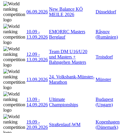
New Balance KÖ
06.09.2026
Düsseldorf
MEILE 2026
10.09
-
EMORRC Masters
Râșnov
13.09.2026
Berglauf
(Rumänien)
Team DM U16/U20
12.09
-
und Masters +
Troisdorf
13.09.2026
Bahngehen Masters
24. Volksbank-Münster-
13.09.2026
Münster
Marathon
13.09
-
Ultimate
Budapest
14.09.2026
Championships
(Ungarn)
19.09
-
Kopenhagen
Straßenlauf-WM
20.09.2026
(Dänemark)