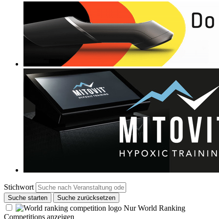
Stichwort
Suche starten
Suche zurücksetzen
Nur World Ranking
Competitions anzeigen