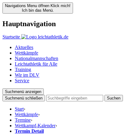
Navigations Menu öffnen
Klick mich!
Ich bin das Menü.
Hauptnavigation
Startseite
Aktuelles
Wettkämpfe
Nationalmannschaften
Leichtathletik für Alle
Training
Wir im DLV
Service
Suchmenü anzeigen
Suchmenü schließen
Suchen
Start
›
Wettkämpfe
›
Termine
›
Wettkampf-Kalender
›
Termin Detail