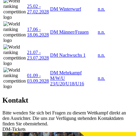
25.02
-
DM Winterwurf
n.n.
27.02.2028
17.06
-
DM Männer/Frauen
n.n.
18.06.2028
21.07
-
DM Nachwuchs 1
n.n.
23.07.2028
DM Mehrkampf
01.09
-
M/W/U
n.n.
03.09.2028
23/U20/U18/U16
Kontakt
Bitte wenden Sie sich bei Fragen zu diesem Wettkampf direkt an
den Ausrichter. Die uns zur Verfügung stehenden Kontaktdaten
finden Sie obenstehend.
DM-Tickets