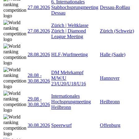
6. Internationales
27.08.2026
Stabhochsprungmeeting
Dessau-Roßlau
Dessau
Zürich | Weltklasse
27.08.2026
Zürich | Diamond
Zürich (Schweiz)
League Meeting
28.08.2026
HLF-Wurfmeeting
Halle (Saale)
DM Mehrkampf
28.08
-
M/W/U
Hannover
30.08.2026
23/U20/U18/U16
Internationales
29.08
-
Hochsprungmeeting
Heilbronn
30.08.2026
Heilbronn
30.08.2026
Speerwurf
Offenburg