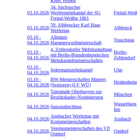
Kreis Verden
34. Sächsischer
03.10.2026
Werfermehrkampf der SG
Freital-Wei
Freital-Weißig 1861
59. Albbrucker Karl Haas
03.10.2026
Albbruck
Werfertag
03.10
-
Allgäuer
Trauchgau
04.10.2026
Hammerwurfmeisterschaft
4. Zehlendorfer Mehrkampftage
03.10
-
Berlin-
mit Berlin-Brandenburgischen
04.10.2026
Zehlendorf
Mehrkampfmeisterschaften
03.10
-
Jedermannzehnkampf
Ulm
04.10.2026
03.10
-
BW-Meisterschaften Masters
Heidenhei
04.10.2026
(Senioren) (LV WÜ)
Talentiade Oberbayern zur
04.10.2026
München
Bezirkskader-Nominierung
Wasserburg
04.10.2026
Saisonabschluss
Inn
Ansbacher Werfertag mit
04.10.2026
Ansbach
Kreismeisterschaften
Vereinsmeisterschaften des Vfl
04.10.2026
Ostdorf
Ostdorf