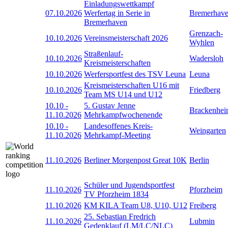
Einladungswettkampf
07.10.2026
Werfertag in Serie in
Bremerhav
Bremerhaven
Grenzach-
10.10.2026
Vereinsmeisterschaft 2026
Wyhlen
Straßenlauf-
10.10.2026
Wadersloh
Kreismeisterschaften
10.10.2026
Werfersportfest des TSV Leuna
Leuna
Kreismeisterschaften U16 mit
10.10.2026
Friedberg
Team MS U14 und U12
10.10
-
5. Gustav Jenne
Brackenhe
11.10.2026
Mehrkampfwochenende
10.10
-
Landesoffenes Kreis-
Weingarten
11.10.2026
Mehrkampf-Meeting
11.10.2026
Berliner Morgenpost Great 10K
Berlin
Schüler und Jugendsportfest
11.10.2026
Pforzheim
TV Pforzheim 1834
11.10.2026
KM KILA Team U8, U10, U12
Freiberg
25. Sebastian Fredrich
11.10.2026
Lubmin
Gedenklauf (LM/LC/NLC)