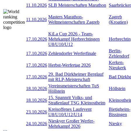
11.10.2026
SLB Meisterschaften Marathon
Saarbrücke
Masters Marathon-
Zagreb
11.10.2026
Weltmeisterschaften Zagreb
(Kroatien)
KiLa Cup 2026 - Team-
17.10.2026
Mehrkampf Herbrechtingen
Herbrechti
U8/U10/U12
Berlin-
17.10.2026
Zehlendorfer Werferfinale
Zehlendorf
Kerken-
17.10.2026
Herbst-Werfertag 2026
Nieukerk
29. Bad Dürkheimer Berglauf
17.10.2026
Bad Dürkh
mit RLP-Meisterschaft
Vereinsmeisterschaften TuS
18.10.2026
Höllstein
Höllstein
15. Spannrit Volks- und
18.10.2026
Kleinosthe
Straßenlauf TSG Kleinostheim
Kreisoffenes Laufevent
Bietigheim-
23.10.2026
U8/U10/U12/U14
Bissingen
Nieskyer Großer Werfer-
24.10.2026
Niesky
Mehrkampf 2026