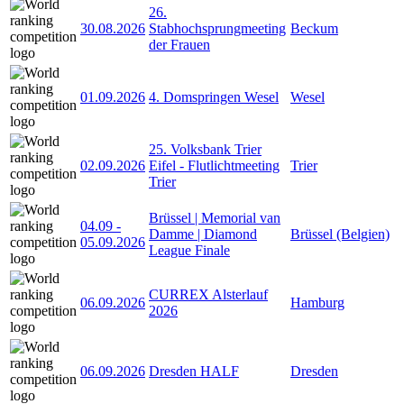
26.
30.08.2026
Stabhochsprungmeeting
Beckum
der Frauen
01.09.2026
4. Domspringen Wesel
Wesel
25. Volksbank Trier
02.09.2026
Eifel - Flutlichtmeeting
Trier
Trier
Brüssel | Memorial van
04.09
-
Damme | Diamond
Brüssel (Belgien)
05.09.2026
League Finale
CURREX Alsterlauf
06.09.2026
Hamburg
2026
06.09.2026
Dresden HALF
Dresden