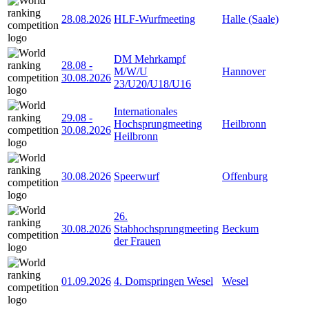
28.08.2026
HLF-Wurfmeeting
Halle (Saale)
DM Mehrkampf
28.08
-
M/W/U
Hannover
30.08.2026
23/U20/U18/U16
Internationales
29.08
-
Hochsprungmeeting
Heilbronn
30.08.2026
Heilbronn
30.08.2026
Speerwurf
Offenburg
26.
30.08.2026
Stabhochsprungmeeting
Beckum
der Frauen
01.09.2026
4. Domspringen Wesel
Wesel