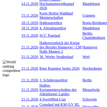
14.11.2026
Hochsprungwettkampf
Magdeburg
2026
Kreis Herbst Waldlauf
15.11.2026
Usingen
Meisterschaften
18.11.2026
Hallensportfest
Regis-Breitinge
18.11.2026
4. Abendsportfest
Magdeburg
Berlin-
19.11.2026
SCC Paarlauf
Charlottenburg
Hallenvergleich der Kreise
21.11.2026
des Bezirks Hannover / LM
Hannover
Halle Masters 2
21.11.2026
36. Werler Straßenlauf
Werl
21.11.2026
Ring Running Series 2026
Hockenheim
21.11.2026
3. Schülersportfest
Berlin
Hallen-
21.11.2026
Kreismeisterschaften des
Meuselwitz
Altenburger Landes
21.11.2026
4.SweriMed-Cup
Schwerin
Crosslauf mit KM (LV RL
21.11.2026
Waxweiler