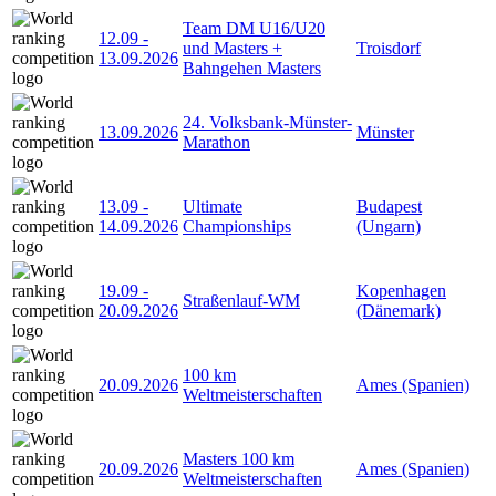
Team DM U16/U20
12.09
-
und Masters +
Troisdorf
13.09.2026
Bahngehen Masters
24. Volksbank-Münster-
13.09.2026
Münster
Marathon
13.09
-
Ultimate
Budapest
14.09.2026
Championships
(Ungarn)
19.09
-
Kopenhagen
Straßenlauf-WM
20.09.2026
(Dänemark)
100 km
20.09.2026
Ames (Spanien)
Weltmeisterschaften
Masters 100 km
20.09.2026
Ames (Spanien)
Weltmeisterschaften