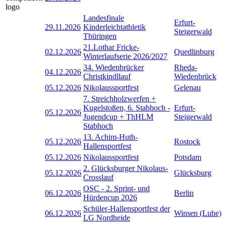
Landesfinale
Erfurt-
29.11.2026
Kinderleichtathletik
Steigerwald
Thüringen
21.Lothar Fricke-
02.12.2026
Quedlinburg
Winterlaufserie 2026/2027
34. Wiedenbrücker
Rheda-
04.12.2026
Christkindllauf
Wiedenbrück
05.12.2026
Nikolaussportfest
Gelenau
7. Streichholzwerfen +
Kugelstoßen, 6. Stabhoch -
Erfurt-
05.12.2026
Jugendcup + ThHLM
Steigerwald
Stabhoch
13. Achim-Huth-
05.12.2026
Rostock
Hallensportfest
05.12.2026
Nikolaussportfest
Potsdam
2. Glücksburger Nikolaus-
05.12.2026
Glücksburg
Crosslauf
OSC - 2. Sprint- und
06.12.2026
Berlin
Hürdencup 2026
Schüler-Hallensportfest der
06.12.2026
Winsen (Luhe)
LG Nordheide