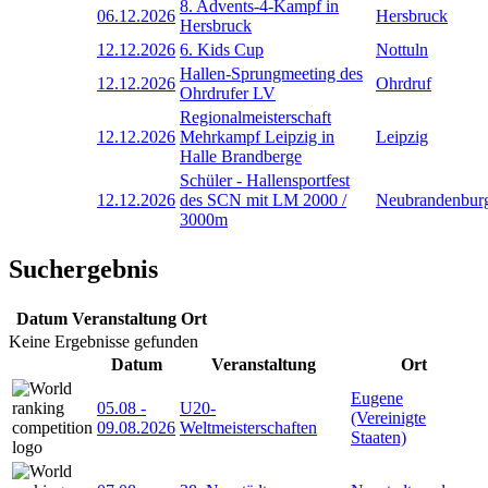
8. Advents-4-Kampf in
06.12.2026
Hersbruck
Hersbruck
12.12.2026
6. Kids Cup
Nottuln
Hallen-Sprungmeeting des
12.12.2026
Ohrdruf
Ohrdrufer LV
Regionalmeisterschaft
12.12.2026
Mehrkampf Leipzig in
Leipzig
Halle Brandberge
Schüler - Hallensportfest
12.12.2026
des SCN mit LM 2000 /
Neubrandenbur
3000m
Suchergebnis
Datum
Veranstaltung
Ort
Keine Ergebnisse gefunden
Datum
Veranstaltung
Ort
Eugene
05.08
-
U20-
(Vereinigte
09.08.2026
Weltmeisterschaften
Staaten)