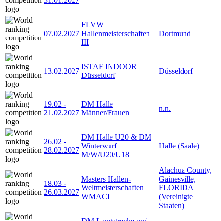
31.01.2027
FLVW
07.02.2027
Hallenmeisterschaften
Dortmund
III
ISTAF INDOOR
13.02.2027
Düsseldorf
Düsseldorf
19.02
-
DM Halle
n.n.
21.02.2027
Männer/Frauen
DM Halle U20 & DM
26.02
-
Winterwurf
Halle (Saale)
28.02.2027
M/W/U20/U18
Alachua County,
Masters Hallen-
Gainesville,
18.03
-
Weltmeisterschaften
FLORIDA
26.03.2027
WMACI
(Vereinigte
Staaten)
DM Langstrecke und