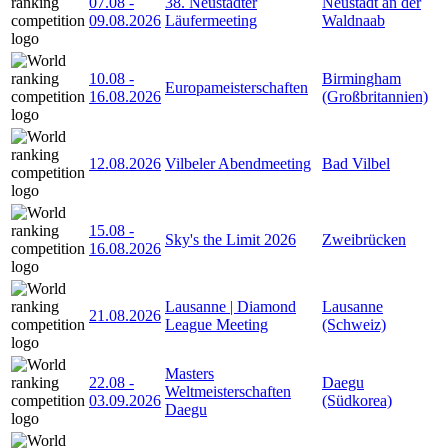
07.08
-
38. Neustädter
Neustadt an der
09.08.2026
Läufermeeting
Waldnaab
10.08
-
Birmingham
Europameisterschaften
16.08.2026
(Großbritannien)
12.08.2026
Vilbeler Abendmeeting
Bad Vilbel
15.08
-
Sky's the Limit 2026
Zweibrücken
16.08.2026
Lausanne | Diamond
Lausanne
21.08.2026
League Meeting
(Schweiz)
Masters
22.08
-
Daegu
Weltmeisterschaften
03.09.2026
(Südkorea)
Daegu