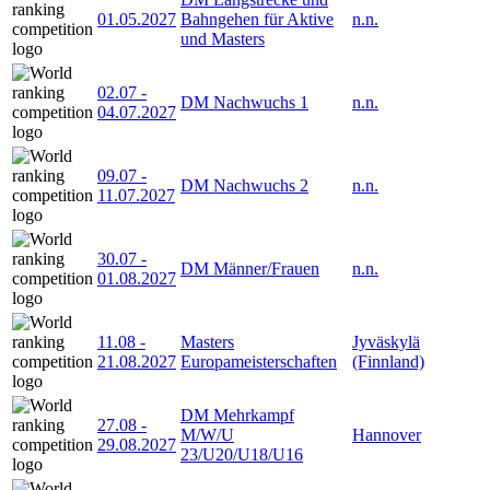
01.05.2027
Bahngehen für Aktive
n.n.
und Masters
02.07
-
DM Nachwuchs 1
n.n.
04.07.2027
09.07
-
DM Nachwuchs 2
n.n.
11.07.2027
30.07
-
DM Männer/Frauen
n.n.
01.08.2027
11.08
-
Masters
Jyväskylä
21.08.2027
Europameisterschaften
(Finnland)
DM Mehrkampf
27.08
-
M/W/U
Hannover
29.08.2027
23/U20/U18/U16