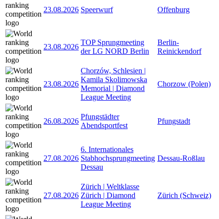
23.08.2026
Speerwurf
Offenburg
TOP Sprungmeeting
Berlin-
23.08.2026
der LG NORD Berlin
Reinickendorf
Chorzów, Schlesien |
Kamila Skolimowska
23.08.2026
Chorzow (Polen)
Memorial | Diamond
League Meeting
Pfungstädter
26.08.2026
Pfungstadt
Abendsportfest
6. Internationales
27.08.2026
Stabhochsprungmeeting
Dessau-Roßlau
Dessau
Zürich | Weltklasse
27.08.2026
Zürich | Diamond
Zürich (Schweiz)
League Meeting