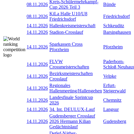
Kreis-Schülermehrkampf-
08.11.2026
Bünde
Cup 2026 Teil 3
KiLa Halle U10/U8
08.11.2026
Friedrichsdorf
Friedrichsdorf
14.11.2026
Hallenkreismeisterschaft
Schkeuditz
14.11.2026
Stadion-Crosslauf
Barsinghausen
Sparkassen Cross
14.11.2026
Pforzheim
Pforzheim
FLVW
Paderborn-
14.11.2026
Crossmeisterschaften
Schloß Neuhau
Bezirksmeisterschaften
14.11.2026
Velpke
Crosslauf
Regionales
Erfurt-
14.11.2026
Hallenmeeting/Hallengehen
Steigerwald
Landesfinale Sprintcup
14.11.2026
Chemnitz
2026
14.11.2026
34. Int. DEULUX-Lauf
Langsur
Gudensberger Crosslauf
14.11.2026
2026 Hermann Kilian
Gudensberg
Gedächtnislauf
Detlef-Näther-