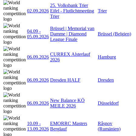
25. Volksbank Trier
02.09.2026
Eifel - Flutlichtmeeting
Trier
Trier
Brüssel | Memorial van
04.09
-
Damme | Diamond
Brüssel (Belgien)
05.09.2026
League Finale
CURREX Alsterlauf
06.09.2026
Hamburg
2026
06.09.2026
Dresden HALF
Dresden
New Balance KÖ
06.09.2026
Düsseldorf
MEILE 2026
10.09
-
EMORRC Masters
Râșnov
13.09.2026
Berglauf
(Rumänien)