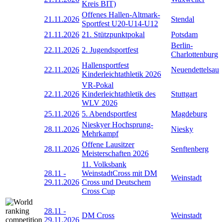
Kreis BIT)
Offenes Hallen-Altmark-
21.11.2026
Stendal
Sportfest U20-U14-U12
21.11.2026
21. Stützpunktpokal
Potsdam
Berlin-
22.11.2026
2. Jugendsportfest
Charlottenburg
Hallensportfest
22.11.2026
Neuendettelsau
Kinderleichtathletik 2026
VR-Pokal
22.11.2026
Kinderleichtathletik des
Stuttgart
WLV 2026
25.11.2026
5. Abendsportfest
Magdeburg
Nieskyer Hochsprung-
28.11.2026
Niesky
Mehrkampf
Offene Lausitzer
28.11.2026
Senftenberg
Meisterschaften 2026
11. Volksbank
28.11
-
WeinstadtCross mit DM
Weinstadt
29.11.2026
Cross und Deutschem
Cross Cup
28.11
-
DM Cross
Weinstadt
29.11.2026