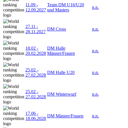
11.09
-
Team DM U16/U20
n.n.
12.09.2027
und Masters
27.11
-
DM Cross
n.n.
28.11.2027
18.02
-
DM Halle
n.n.
20.02.2028
Männer/Frauen
25.02
-
DM Halle U20
n.n.
27.02.2028
25.02
-
DM Winterwurf
n.n.
27.02.2028
17.06
-
DM Männer/Frauen
n.n.
18.06.2028