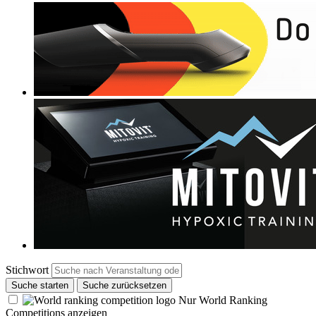
Stichwort
Suche starten
Suche zurücksetzen
Nur World Ranking
Competitions anzeigen