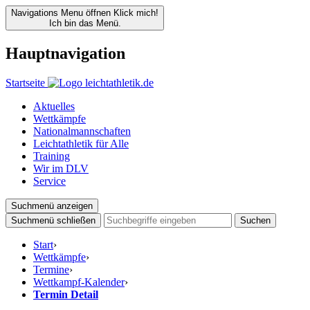
Navigations Menu öffnen
Klick mich!
Ich bin das Menü.
Hauptnavigation
Startseite
Aktuelles
Wettkämpfe
Nationalmannschaften
Leichtathletik für Alle
Training
Wir im DLV
Service
Suchmenü anzeigen
Suchmenü schließen
Suchen
Start
›
Wettkämpfe
›
Termine
›
Wettkampf-Kalender
›
Termin Detail