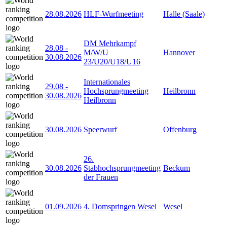
28.08.2026
HLF-Wurfmeeting
Halle (Saale)
DM Mehrkampf
28.08
-
M/W/U
Hannover
30.08.2026
23/U20/U18/U16
Internationales
29.08
-
Hochsprungmeeting
Heilbronn
30.08.2026
Heilbronn
30.08.2026
Speerwurf
Offenburg
26.
30.08.2026
Stabhochsprungmeeting
Beckum
der Frauen
01.09.2026
4. Domspringen Wesel
Wesel