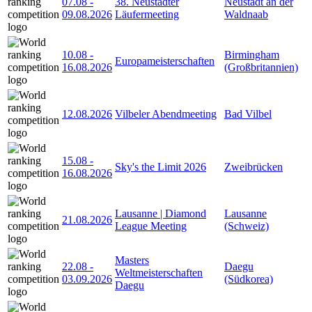
07.08
-
38. Neustädter
Neustadt an der
09.08.2026
Läufermeeting
Waldnaab
10.08
-
Birmingham
Europameisterschaften
16.08.2026
(Großbritannien)
12.08.2026
Vilbeler Abendmeeting
Bad Vilbel
15.08
-
Sky's the Limit 2026
Zweibrücken
16.08.2026
Lausanne | Diamond
Lausanne
21.08.2026
League Meeting
(Schweiz)
Masters
22.08
-
Daegu
Weltmeisterschaften
03.09.2026
(Südkorea)
Daegu