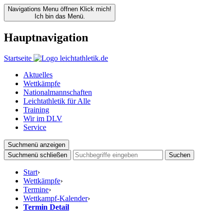
Navigations Menu öffnen
Klick mich!
Ich bin das Menü.
Hauptnavigation
Startseite
Aktuelles
Wettkämpfe
Nationalmannschaften
Leichtathletik für Alle
Training
Wir im DLV
Service
Suchmenü anzeigen
Suchmenü schließen
Suchen
Start
›
Wettkämpfe
›
Termine
›
Wettkampf-Kalender
›
Termin Detail