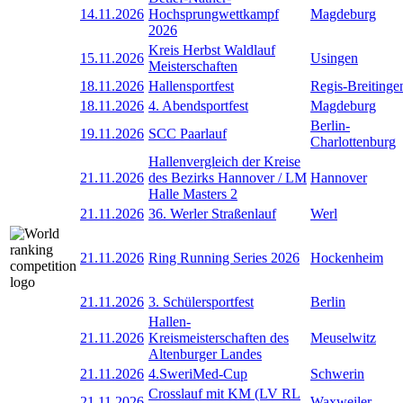
14.11.2026
Hochsprungwettkampf
Magdeburg
2026
Kreis Herbst Waldlauf
15.11.2026
Usingen
Meisterschaften
18.11.2026
Hallensportfest
Regis-Breitinge
18.11.2026
4. Abendsportfest
Magdeburg
Berlin-
19.11.2026
SCC Paarlauf
Charlottenburg
Hallenvergleich der Kreise
21.11.2026
des Bezirks Hannover / LM
Hannover
Halle Masters 2
21.11.2026
36. Werler Straßenlauf
Werl
21.11.2026
Ring Running Series 2026
Hockenheim
21.11.2026
3. Schülersportfest
Berlin
Hallen-
21.11.2026
Kreismeisterschaften des
Meuselwitz
Altenburger Landes
21.11.2026
4.SweriMed-Cup
Schwerin
Crosslauf mit KM (LV RL
21.11.2026
Waxweiler