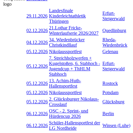
Landesfinale
Erfurt-
29.11.2026
Kinderleichtathletik
Steigerwald
Thüringen
21.Lothar Fricke-
02.12.2026
Quedlinburg
Winterlaufserie 2026/2027
34. Wiedenbrücker
Rheda-
04.12.2026
Christkindllauf
Wiedenbrück
05.12.2026
Nikolaussportfest
Gelenau
7. Streichholzwerfen +
Kugelstoßen, 6. Stabhoch -
Erfurt-
05.12.2026
Jugendcup + ThHLM
Steigerwald
Stabhoch
13. Achim-Huth-
05.12.2026
Rostock
Hallensportfest
05.12.2026
Nikolaussportfest
Potsdam
2. Glücksburger Nikolaus-
05.12.2026
Glücksburg
Crosslauf
OSC - 2. Sprint- und
06.12.2026
Berlin
Hürdencup 2026
Schüler-Hallensportfest der
06.12.2026
Winsen (Luhe)
LG Nordheide