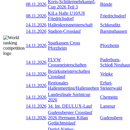
Kreis-Schülermehrkampf-
08.11.2026
Bünde
Cup 2026 Teil 3
KiLa Halle U10/U8
08.11.2026
Friedrichsdorf
Friedrichsdorf
14.11.2026
Hallenkreismeisterschaft
Schkeuditz
14.11.2026
Stadion-Crosslauf
Barsinghausen
Sparkassen Cross
14.11.2026
Pforzheim
Pforzheim
FLVW
Paderborn-
14.11.2026
Crossmeisterschaften
Schloß Neuhau
Bezirksmeisterschaften
14.11.2026
Velpke
Crosslauf
Regionales
Erfurt-
14.11.2026
Hallenmeeting/Hallengehen
Steigerwald
Landesfinale Sprintcup
14.11.2026
Chemnitz
2026
14.11.2026
34. Int. DEULUX-Lauf
Langsur
Gudensberger Crosslauf
14.11.2026
2026 Hermann Kilian
Gudensberg
Gedächtnislauf
Detlef-Näther-