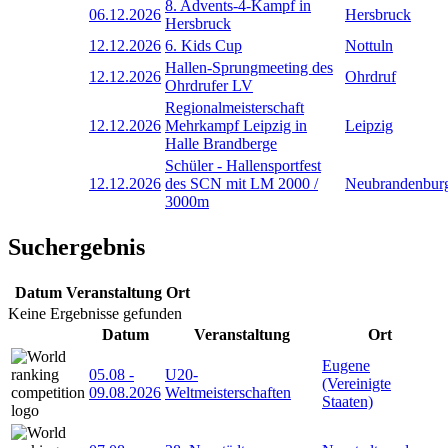
8. Advents-4-Kampf in
06.12.2026
Hersbruck
Hersbruck
12.12.2026
6. Kids Cup
Nottuln
Hallen-Sprungmeeting des
12.12.2026
Ohrdruf
Ohrdrufer LV
Regionalmeisterschaft
12.12.2026
Mehrkampf Leipzig in
Leipzig
Halle Brandberge
Schüler - Hallensportfest
12.12.2026
des SCN mit LM 2000 /
Neubrandenbur
3000m
Suchergebnis
Datum
Veranstaltung
Ort
Keine Ergebnisse gefunden
Datum
Veranstaltung
Ort
Eugene
05.08
-
U20-
(Vereinigte
09.08.2026
Weltmeisterschaften
Staaten)