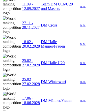
11.09
-
Team DM U16/U20
n.n.
12.09.2027
und Masters
27.11
-
DM Cross
n.n.
28.11.2027
18.02
-
DM Halle
n.n.
20.02.2028
Männer/Frauen
25.02
-
DM Halle U20
n.n.
27.02.2028
25.02
-
DM Winterwurf
n.n.
27.02.2028
17.06
-
DM Männer/Frauen
n.n.
18.06.2028