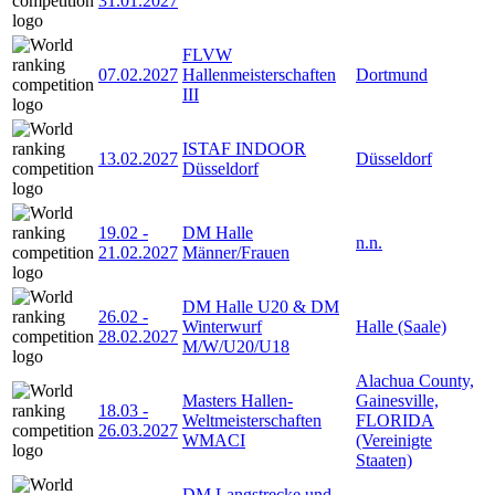
31.01.2027
FLVW
07.02.2027
Hallenmeisterschaften
Dortmund
III
ISTAF INDOOR
13.02.2027
Düsseldorf
Düsseldorf
19.02
-
DM Halle
n.n.
21.02.2027
Männer/Frauen
DM Halle U20 & DM
26.02
-
Winterwurf
Halle (Saale)
28.02.2027
M/W/U20/U18
Alachua County,
Masters Hallen-
Gainesville,
18.03
-
Weltmeisterschaften
FLORIDA
26.03.2027
WMACI
(Vereinigte
Staaten)
DM Langstrecke und