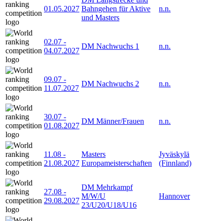
01.05.2027
Bahngehen für Aktive
n.n.
und Masters
02.07
-
DM Nachwuchs 1
n.n.
04.07.2027
09.07
-
DM Nachwuchs 2
n.n.
11.07.2027
30.07
-
DM Männer/Frauen
n.n.
01.08.2027
11.08
-
Masters
Jyväskylä
21.08.2027
Europameisterschaften
(Finnland)
DM Mehrkampf
27.08
-
M/W/U
Hannover
29.08.2027
23/U20/U18/U16