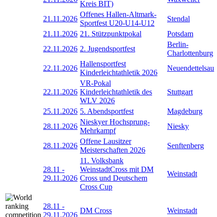
Kreis BIT)
Offenes Hallen-Altmark-
21.11.2026
Stendal
Sportfest U20-U14-U12
21.11.2026
21. Stützpunktpokal
Potsdam
Berlin-
22.11.2026
2. Jugendsportfest
Charlottenburg
Hallensportfest
22.11.2026
Neuendettelsau
Kinderleichtathletik 2026
VR-Pokal
22.11.2026
Kinderleichtathletik des
Stuttgart
WLV 2026
25.11.2026
5. Abendsportfest
Magdeburg
Nieskyer Hochsprung-
28.11.2026
Niesky
Mehrkampf
Offene Lausitzer
28.11.2026
Senftenberg
Meisterschaften 2026
11. Volksbank
28.11
-
WeinstadtCross mit DM
Weinstadt
29.11.2026
Cross und Deutschem
Cross Cup
28.11
-
DM Cross
Weinstadt
29.11.2026