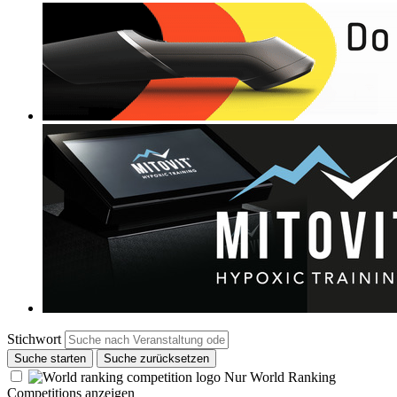
Stichwort
Suche starten
Suche zurücksetzen
Nur World Ranking
Competitions anzeigen