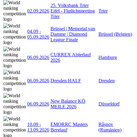
25. Volksbank Trier
02.09.2026
Eifel - Flutlichtmeeting
Trier
Trier
Brüssel | Memorial van
04.09
-
Damme | Diamond
Brüssel (Belgien)
05.09.2026
League Finale
CURREX Alsterlauf
06.09.2026
Hamburg
2026
06.09.2026
Dresden HALF
Dresden
New Balance KÖ
06.09.2026
Düsseldorf
MEILE 2026
10.09
-
EMORRC Masters
Râșnov
13.09.2026
Berglauf
(Rumänien)