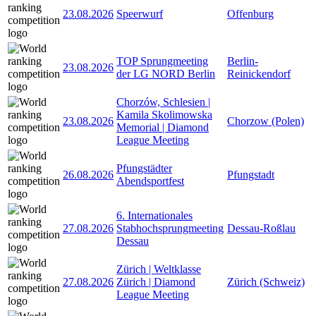
23.08.2026
Speerwurf
Offenburg
TOP Sprungmeeting
Berlin-
23.08.2026
der LG NORD Berlin
Reinickendorf
Chorzów, Schlesien |
Kamila Skolimowska
23.08.2026
Chorzow (Polen)
Memorial | Diamond
League Meeting
Pfungstädter
26.08.2026
Pfungstadt
Abendsportfest
6. Internationales
27.08.2026
Stabhochsprungmeeting
Dessau-Roßlau
Dessau
Zürich | Weltklasse
27.08.2026
Zürich | Diamond
Zürich (Schweiz)
League Meeting