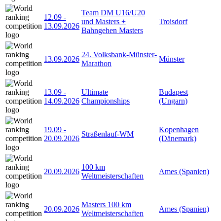
Team DM U16/U20
12.09
-
und Masters +
Troisdorf
13.09.2026
Bahngehen Masters
24. Volksbank-Münster-
13.09.2026
Münster
Marathon
13.09
-
Ultimate
Budapest
14.09.2026
Championships
(Ungarn)
19.09
-
Kopenhagen
Straßenlauf-WM
20.09.2026
(Dänemark)
100 km
20.09.2026
Ames (Spanien)
Weltmeisterschaften
Masters 100 km
20.09.2026
Ames (Spanien)
Weltmeisterschaften