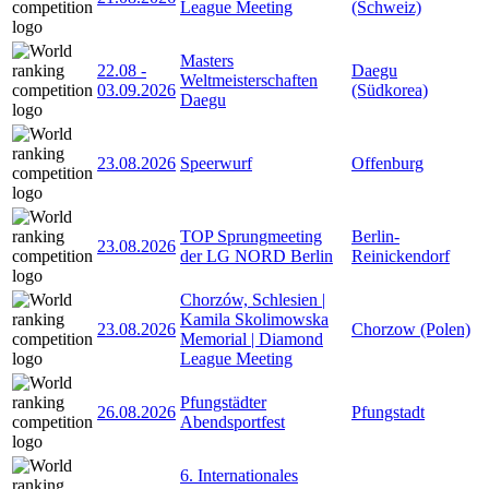
League Meeting
(Schweiz)
Masters
22.08
-
Daegu
Weltmeisterschaften
03.09.2026
(Südkorea)
Daegu
23.08.2026
Speerwurf
Offenburg
TOP Sprungmeeting
Berlin-
23.08.2026
der LG NORD Berlin
Reinickendorf
Chorzów, Schlesien |
Kamila Skolimowska
23.08.2026
Chorzow (Polen)
Memorial | Diamond
League Meeting
Pfungstädter
26.08.2026
Pfungstadt
Abendsportfest
6. Internationales