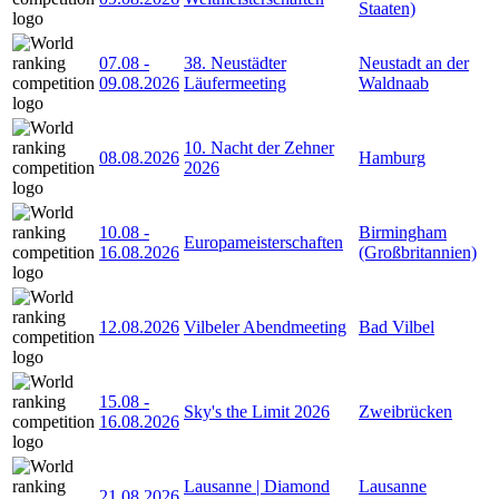
Staaten)
07.08
-
38. Neustädter
Neustadt an der
09.08.2026
Läufermeeting
Waldnaab
10. Nacht der Zehner
08.08.2026
Hamburg
2026
10.08
-
Birmingham
Europameisterschaften
16.08.2026
(Großbritannien)
12.08.2026
Vilbeler Abendmeeting
Bad Vilbel
15.08
-
Sky's the Limit 2026
Zweibrücken
16.08.2026
Lausanne | Diamond
Lausanne
21.08.2026