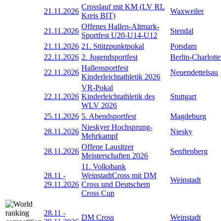
Crosslauf mit KM (LV RL
21.11.2026
Waxweiler
Kreis BIT)
Offenes Hallen-Altmark-
21.11.2026
Stendal
Sportfest U20-U14-U12
21.11.2026
21. Stützpunktpokal
Potsdam
22.11.2026
2. Jugendsportfest
Berlin-Charlott
Hallensportfest
22.11.2026
Neuendettelsau
Kinderleichtathletik 2026
VR-Pokal
22.11.2026
Kinderleichtathletik des
Stuttgart
WLV 2026
25.11.2026
5. Abendsportfest
Magdeburg
Nieskyer Hochsprung-
28.11.2026
Niesky
Mehrkampf
Offene Lausitzer
28.11.2026
Senftenberg
Meisterschaften 2026
11. Volksbank
28.11
-
WeinstadtCross mit DM
Weinstadt
29.11.2026
Cross und Deutschem
Cross Cup
28.11
-
DM Cross
Weinstadt