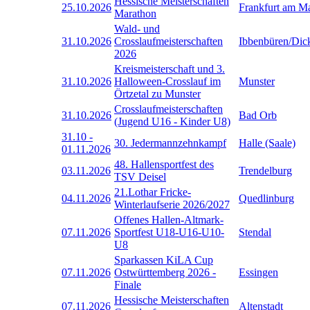
Hessische Meisterschaften
25.10.2026
Frankfurt am M
Marathon
Wald- und
31.10.2026
Crosslaufmeisterschaften
Ibbenbüren/Dic
2026
Kreismeisterschaft und 3.
31.10.2026
Halloween-Crosslauf im
Munster
Örtzetal zu Munster
Crosslaufmeisterschaften
31.10.2026
Bad Orb
(Jugend U16 - Kinder U8)
31.10
-
30. Jedermannzehnkampf
Halle (Saale)
01.11.2026
48. Hallensportfest des
03.11.2026
Trendelburg
TSV Deisel
21.Lothar Fricke-
04.11.2026
Quedlinburg
Winterlaufserie 2026/2027
Offenes Hallen-Altmark-
07.11.2026
Sportfest U18-U16-U10-
Stendal
U8
Sparkassen KiLA Cup
07.11.2026
Ostwürttemberg 2026 -
Essingen
Finale
Hessische Meisterschaften
07.11.2026
Altenstadt