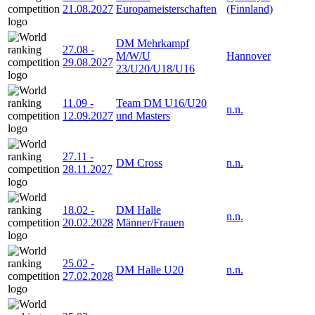
21.08.2027
Europameisterschaften
(Finnland)
DM Mehrkampf
27.08
-
M/W/U
Hannover
29.08.2027
23/U20/U18/U16
11.09
-
Team DM U16/U20
n.n.
12.09.2027
und Masters
27.11
-
DM Cross
n.n.
28.11.2027
18.02
-
DM Halle
n.n.
20.02.2028
Männer/Frauen
25.02
-
DM Halle U20
n.n.
27.02.2028