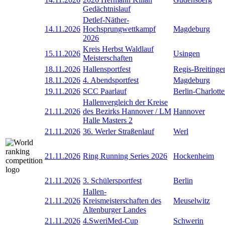
Gedächtnislauf
Detlef-Näther-
14.11.2026
Hochsprungwettkampf
Magdeburg
2026
Kreis Herbst Waldlauf
15.11.2026
Usingen
Meisterschaften
18.11.2026
Hallensportfest
Regis-Breitinge
18.11.2026
4. Abendsportfest
Magdeburg
19.11.2026
SCC Paarlauf
Berlin-Charlott
Hallenvergleich der Kreise
21.11.2026
des Bezirks Hannover / LM
Hannover
Halle Masters 2
21.11.2026
36. Werler Straßenlauf
Werl
21.11.2026
Ring Running Series 2026
Hockenheim
21.11.2026
3. Schülersportfest
Berlin
Hallen-
21.11.2026
Kreismeisterschaften des
Meuselwitz
Altenburger Landes
21.11.2026
4.SweriMed-Cup
Schwerin