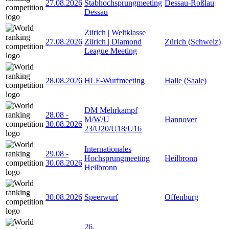
27.08.2026
Stabhochsprungmeeting
Dessau-Roßlau
Dessau
Zürich | Weltklasse
27.08.2026
Zürich | Diamond
Zürich (Schweiz)
League Meeting
28.08.2026
HLF-Wurfmeeting
Halle (Saale)
DM Mehrkampf
28.08
-
M/W/U
Hannover
30.08.2026
23/U20/U18/U16
Internationales
29.08
-
Hochsprungmeeting
Heilbronn
30.08.2026
Heilbronn
30.08.2026
Speerwurf
Offenburg
26.