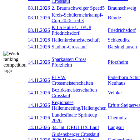
Crosslauf
08.11.2026
2. Braunschweiger Speed5
Braunschweig
Kreis-Schülermehrkampf-
08.11.2026
Bünde
Cup 2026 Teil 3
KiLa Halle U10/U8
08.11.2026
Friedrichsdorf
Friedrichsdorf
14.11.2026
Hallenkreismeisterschaft
Schkeuditz
14.11.2026
Stadion-Crosslauf
Barsinghausen
Sparkassen Cross
14.11.2026
Pforzheim
Pforzheim
FLVW
Paderborn-Schl
14.11.2026
Crossmeisterschaften
Neuhaus
Bezirksmeisterschaften
14.11.2026
Velpke
Crosslauf
Regionales
14.11.2026
Erfurt-Steigerw
Hallenmeeting/Hallengehen
Landesfinale Sprintcup
14.11.2026
Chemnitz
2026
14.11.2026
34. Int. DEULUX-Lauf
Langsur
Gudensberger Crosslauf
14.11.2026
2026 Hermann Kilian
Gudensberg