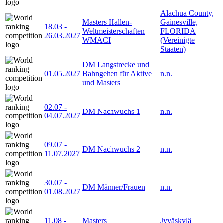
Alachua County,
Masters Hallen-
Gainesville,
18.03
-
Weltmeisterschaften
FLORIDA
26.03.2027
WMACI
(Vereinigte
Staaten)
DM Langstrecke und
01.05.2027
Bahngehen für Aktive
n.n.
und Masters
02.07
-
DM Nachwuchs 1
n.n.
04.07.2027
09.07
-
DM Nachwuchs 2
n.n.
11.07.2027
30.07
-
DM Männer/Frauen
n.n.
01.08.2027
11.08
-
Masters
Jyväskylä