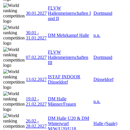
FLVW
30.01.2027
Hallenmeisterschaften I
Dortmund
und II
30.01
-
DM Mehrkampf Halle
n.n.
31.01.2027
FLVW
07.02.2027
Hallenmeisterschaften
Dortmund
III
ISTAF INDOOR
13.02.2027
Düsseldorf
Düsseldorf
19.02
-
DM Halle
n.n.
21.02.2027
Männer/Frauen
DM Halle U20 & DM
26.02
-
Winterwurf
Halle (Saale)
28.02.2027
M/W/U20/U18