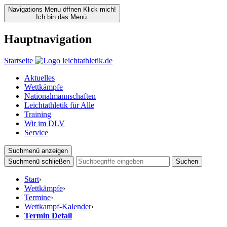
Navigations Menu öffnen
Klick mich!
Ich bin das Menü.
Hauptnavigation
Startseite
Aktuelles
Wettkämpfe
Nationalmannschaften
Leichtathletik für Alle
Training
Wir im DLV
Service
Suchmenü anzeigen
Suchmenü schließen
Suchen
Start
›
Wettkämpfe
›
Termine
›
Wettkampf-Kalender
›
Termin Detail