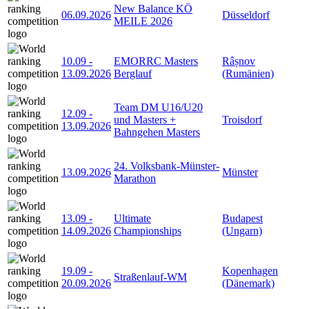
New Balance KÖ
06.09.2026
Düsseldorf
MEILE 2026
10.09
-
EMORRC Masters
Râșnov
13.09.2026
Berglauf
(Rumänien)
Team DM U16/U20
12.09
-
und Masters +
Troisdorf
13.09.2026
Bahngehen Masters
24. Volksbank-Münster-
13.09.2026
Münster
Marathon
13.09
-
Ultimate
Budapest
14.09.2026
Championships
(Ungarn)
19.09
-
Kopenhagen
Straßenlauf-WM
20.09.2026
(Dänemark)