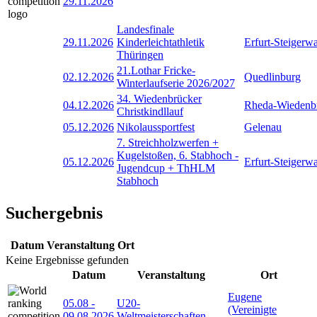
29.11.2026
Landesfinale
29.11.2026
Kinderleichtathletik
Erfurt-Steigerw
Thüringen
21.Lothar Fricke-
02.12.2026
Quedlinburg
Winterlaufserie 2026/2027
34. Wiedenbrücker
04.12.2026
Rheda-Wiedenb
Christkindllauf
05.12.2026
Nikolaussportfest
Gelenau
7. Streichholzwerfen +
Kugelstoßen, 6. Stabhoch -
05.12.2026
Erfurt-Steigerw
Jugendcup + ThHLM
Stabhoch
Suchergebnis
Datum
Veranstaltung
Ort
Keine Ergebnisse gefunden
Datum
Veranstaltung
Ort
Eugene
05.08
-
U20-
(Vereinigte
09.08.2026
Weltmeisterschaften