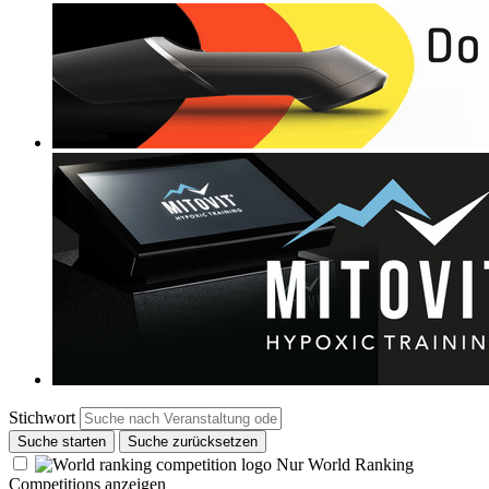
Stichwort
Suche starten
Suche zurücksetzen
Nur World Ranking
Competitions anzeigen