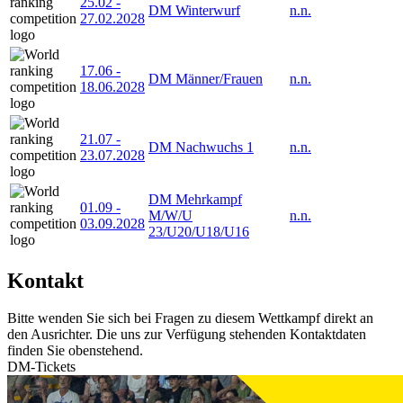
25.02
-
DM Winterwurf
n.n.
27.02.2028
17.06
-
DM Männer/Frauen
n.n.
18.06.2028
21.07
-
DM Nachwuchs 1
n.n.
23.07.2028
DM Mehrkampf
01.09
-
M/W/U
n.n.
03.09.2028
23/U20/U18/U16
Kontakt
Bitte wenden Sie sich bei Fragen zu diesem Wettkampf direkt an
den Ausrichter. Die uns zur Verfügung stehenden Kontaktdaten
finden Sie obenstehend.
DM-Tickets