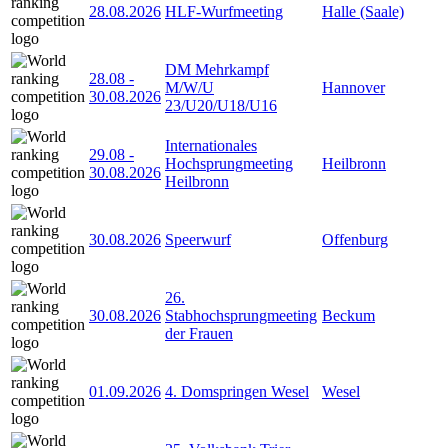
28.08.2026
HLF-Wurfmeeting
Halle (Saale)
DM Mehrkampf
28.08
-
M/W/U
Hannover
30.08.2026
23/U20/U18/U16
Internationales
29.08
-
Hochsprungmeeting
Heilbronn
30.08.2026
Heilbronn
30.08.2026
Speerwurf
Offenburg
26.
30.08.2026
Stabhochsprungmeeting
Beckum
der Frauen
01.09.2026
4. Domspringen Wesel
Wesel