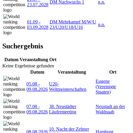
DM Nachwuchs 1
n.n.
23.07.2028
01.09
-
DM Mehrkampf M/W/U
n.n.
03.09.2028
23/U20/U18/U16
Suchergebnis
Datum
Veranstaltung
Ort
Keine Ergebnisse gefunden
Datum
Veranstaltung
Ort
Eugene
05.08
-
U20-
(Vereinigte
09.08.2026
Weltmeisterschaften
Staaten)
07.08
-
38. Neustädter
Neustadt an der
09.08.2026
Läufermeeting
Waldnaab
10. Nacht der Zehner
08.08.2026
Hamburg