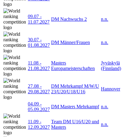
09.07
-
DM Nachwuchs 2
n.n.
11.07.2027
30.07
-
DM Männer/Frauen
n.n.
01.08.2027
11.08
-
Masters
Jyväskylä
21.08.2027
Europameisterschaften
(Finnland)
27.08
-
DM Mehrkampf M/W/U
Hannover
29.08.2027
23/U20/U18/U16
04.09
-
DM Masters Mehrkampf
n.n.
05.09.2027
11.09
-
Team DM U16/U20 und
n.n.
12.09.2027
Masters