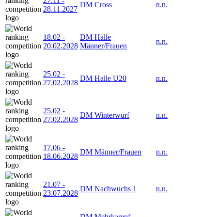
27.11
-
DM Cross
n.n.
28.11.2027
18.02
-
DM Halle
n.n.
20.02.2028
Männer/Frauen
25.02
-
DM Halle U20
n.n.
27.02.2028
25.02
-
DM Winterwurf
n.n.
27.02.2028
17.06
-
DM Männer/Frauen
n.n.
18.06.2028
21.07
-
DM Nachwuchs 1
n.n.
23.07.2028
DM Mehrkampf