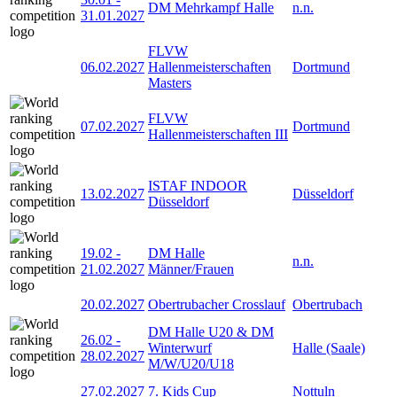
DM Mehrkampf Halle
n.n.
31.01.2027
FLVW
06.02.2027
Hallenmeisterschaften
Dortmund
Masters
FLVW
07.02.2027
Dortmund
Hallenmeisterschaften III
ISTAF INDOOR
13.02.2027
Düsseldorf
Düsseldorf
19.02
-
DM Halle
n.n.
21.02.2027
Männer/Frauen
20.02.2027
Obertrubacher Crosslauf
Obertrubach
DM Halle U20 & DM
26.02
-
Winterwurf
Halle (Saale)
28.02.2027
M/W/U20/U18
27.02.2027
7. Kids Cup
Nottuln