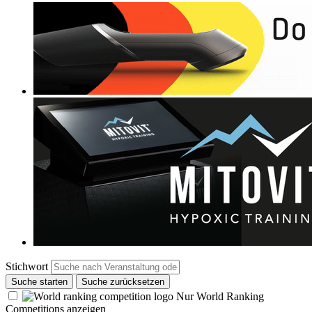
Stichwort
Suche starten
Suche zurücksetzen
Nur World Ranking
Competitions anzeigen