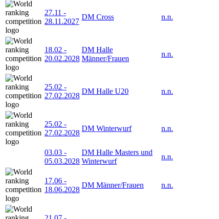
27.11
-
DM Cross
n.n.
28.11.2027
18.02
-
DM Halle
n.n.
20.02.2028
Männer/Frauen
25.02
-
DM Halle U20
n.n.
27.02.2028
25.02
-
DM Winterwurf
n.n.
27.02.2028
03.03
-
DM Halle Masters und
n.n.
05.03.2028
Winterwurf
17.06
-
DM Männer/Frauen
n.n.
18.06.2028
21.07
-