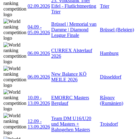
25. Volksbank Trier
02.09.2026
Eifel - Flutlichtmeeting
Trier
Trier
Brüssel | Memorial van
04.09
-
Damme | Diamond
Brüssel (Belgien)
05.09.2026
League Finale
CURREX Alsterlauf
06.09.2026
Hamburg
2026
New Balance KÖ
06.09.2026
Düsseldorf
MEILE 2026
10.09
-
EMORRC Masters
Râșnov
13.09.2026
Berglauf
(Rumänien)
Team DM U16/U20
12.09
-
und Masters +
Troisdorf
13.09.2026
Bahngehen Masters