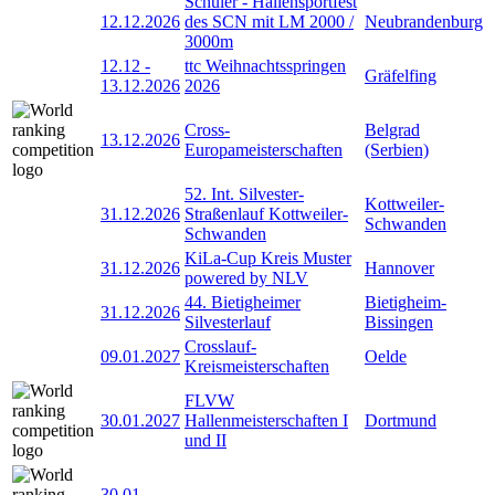
Schüler - Hallensportfest
12.12.2026
des SCN mit LM 2000 /
Neubrandenburg
3000m
12.12
-
ttc Weihnachtsspringen
Gräfelfing
13.12.2026
2026
Cross-
Belgrad
13.12.2026
Europameisterschaften
(Serbien)
52. Int. Silvester-
Kottweiler-
31.12.2026
Straßenlauf Kottweiler-
Schwanden
Schwanden
KiLa-Cup Kreis Muster
31.12.2026
Hannover
powered by NLV
44. Bietigheimer
Bietigheim-
31.12.2026
Silvesterlauf
Bissingen
Crosslauf-
09.01.2027
Oelde
Kreismeisterschaften
FLVW
30.01.2027
Hallenmeisterschaften I
Dortmund
und II
30.01
-