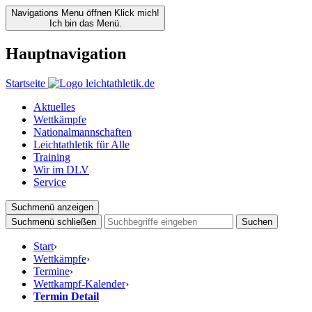
Navigations Menu öffnen
Klick mich!
Ich bin das Menü.
Hauptnavigation
Startseite
Aktuelles
Wettkämpfe
Nationalmannschaften
Leichtathletik für Alle
Training
Wir im DLV
Service
Suchmenü anzeigen
Suchmenü schließen
Suchen
Start
›
Wettkämpfe
›
Termine
›
Wettkampf-Kalender
›
Termin Detail