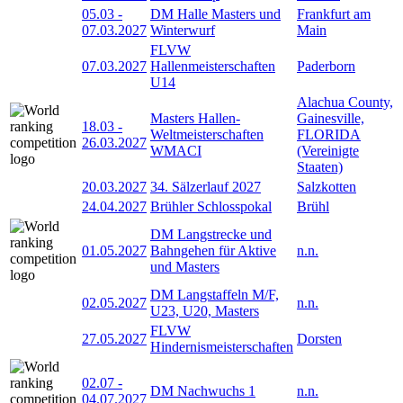
05.03
-
DM Halle Masters und
Frankfurt am
07.03.2027
Winterwurf
Main
FLVW
07.03.2027
Hallenmeisterschaften
Paderborn
U14
Alachua County,
Masters Hallen-
Gainesville,
18.03
-
Weltmeisterschaften
FLORIDA
26.03.2027
WMACI
(Vereinigte
Staaten)
20.03.2027
34. Sälzerlauf 2027
Salzkotten
24.04.2027
Brühler Schlosspokal
Brühl
DM Langstrecke und
01.05.2027
Bahngehen für Aktive
n.n.
und Masters
DM Langstaffeln M/F,
02.05.2027
n.n.
U23, U20, Masters
FLVW
27.05.2027
Dorsten
Hindernismeisterschaften
02.07
-
DM Nachwuchs 1
n.n.
04.07.2027