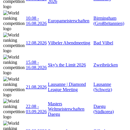
2026
10.08
-
Birmingham
Europameisterschaften
16.08.2026
(Großbritannien)
12.08.2026
Vilbeler Abendmeeting
Bad Vilbel
15.08
-
Sky's the Limit 2026
Zweibrücken
16.08.2026
Lausanne | Diamond
Lausanne
21.08.2026
League Meeting
(Schweiz)
Masters
22.08
-
Daegu
Weltmeisterschaften
03.09.2026
(Südkorea)
Daegu