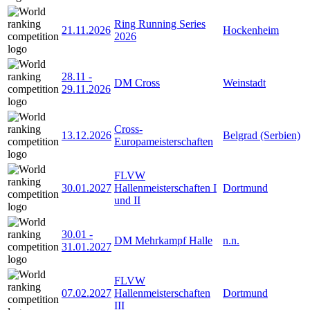
Ring Running Series
21.11.2026
Hockenheim
2026
28.11
-
DM Cross
Weinstadt
29.11.2026
Cross-
13.12.2026
Belgrad (Serbien)
Europameisterschaften
FLVW
30.01.2027
Hallenmeisterschaften I
Dortmund
und II
30.01
-
DM Mehrkampf Halle
n.n.
31.01.2027
FLVW
07.02.2027
Hallenmeisterschaften
Dortmund
III