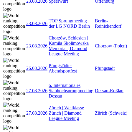
23.08.2026
Speerwurf
Offenburg
TOP Sprungmeeting
Berlin-
23.08.2026
der LG NORD Berlin
Reinickendorf
Chorzów, Schlesien |
Kamila Skolimowska
23.08.2026
Chorzow (Polen)
Memorial | Diamond
League Meeting
Pfungstädter
26.08.2026
Pfungstadt
Abendsportfest
6. Internationales
27.08.2026
Stabhochsprungmeeting
Dessau-Roßlau
Dessau
Zürich | Weltklasse
27.08.2026
Zürich | Diamond
Zürich (Schweiz)
League Meeting