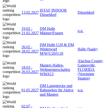
ISTAF INDOOR
13.02.2027
Düsseldorf
Düsseldorf
19.02
-
DM Halle
n.n.
21.02.2027
Männer/Frauen
DM Halle U20 & DM
26.02
-
Winterwurf
Halle (Saale)
28.02.2027
M/W/U20/U18
Alachua County,
Masters Hallen-
Gainesville,
18.03
-
Weltmeisterschaften
FLORIDA
26.03.2027
WMACI
(Vereinigte
Staaten)
DM Langstrecke und
01.05.2027
Bahngehen für Aktive
n.n.
und Masters
02.07
-