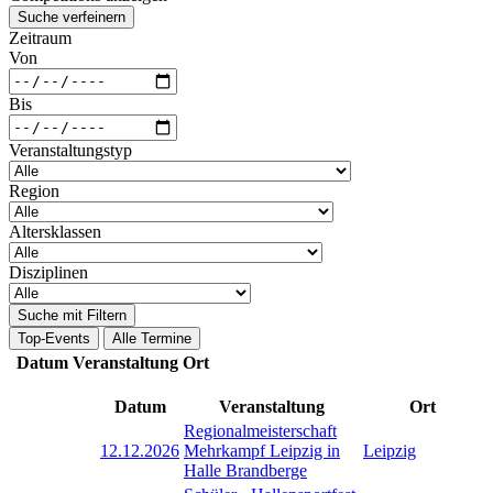
Suche verfeinern
Zeitraum
Von
Bis
Veranstaltungstyp
Region
Altersklassen
Disziplinen
Suche mit Filtern
Top-Events
Alle Termine
Datum
Veranstaltung
Ort
Datum
Veranstaltung
Ort
Regionalmeisterschaft
12.12.2026
Mehrkampf Leipzig in
Leipzig
Halle Brandberge