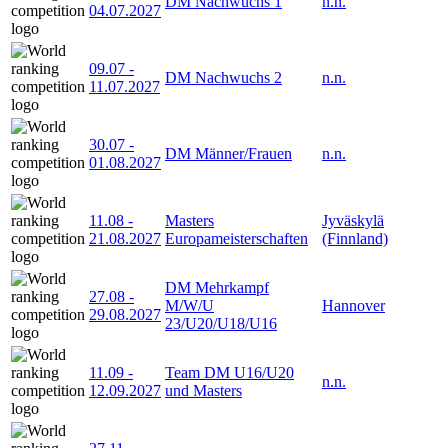
DM Nachwuchs 1
n.n.
04.07.2027
09.07
-
DM Nachwuchs 2
n.n.
11.07.2027
30.07
-
DM Männer/Frauen
n.n.
01.08.2027
11.08
-
Masters
Jyväskylä
21.08.2027
Europameisterschaften
(Finnland)
DM Mehrkampf
27.08
-
M/W/U
Hannover
29.08.2027
23/U20/U18/U16
11.09
-
Team DM U16/U20
n.n.
12.09.2027
und Masters