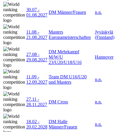
30.07
-
DM Männer/Frauen
n.n.
01.08.2027
11.08
-
Masters
Jyväskylä
21.08.2027
Europameisterschaften
(Finnland)
DM Mehrkampf
27.08
-
M/W/U
Hannover
29.08.2027
23/U20/U18/U16
11.09
-
Team DM U16/U20
n.n.
12.09.2027
und Masters
27.11
-
DM Cross
n.n.
28.11.2027
18.02
-
DM Halle
n.n.
20.02.2028
Männer/Frauen