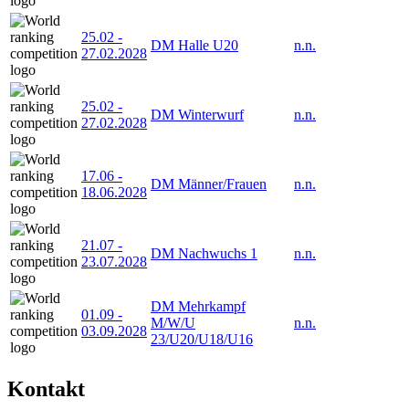
25.02
-
DM Halle U20
n.n.
27.02.2028
25.02
-
DM Winterwurf
n.n.
27.02.2028
17.06
-
DM Männer/Frauen
n.n.
18.06.2028
21.07
-
DM Nachwuchs 1
n.n.
23.07.2028
DM Mehrkampf
01.09
-
M/W/U
n.n.
03.09.2028
23/U20/U18/U16
Kontakt