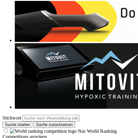
Stichwort
Suche starten
Suche zurücksetzen
Nur World Ranking
Competitions anzeigen