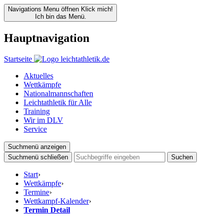
Navigations Menu öffnen
Klick mich!
Ich bin das Menü.
Hauptnavigation
Startseite
Aktuelles
Wettkämpfe
Nationalmannschaften
Leichtathletik für Alle
Training
Wir im DLV
Service
Suchmenü anzeigen
Suchmenü schließen
Suchen
Start
›
Wettkämpfe
›
Termine
›
Wettkampf-Kalender
›
Termin Detail