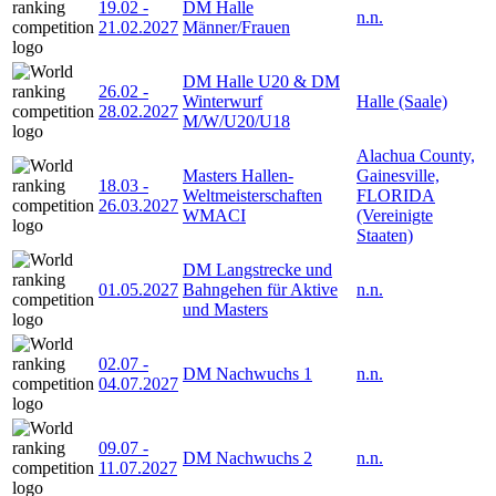
19.02
-
DM Halle
n.n.
21.02.2027
Männer/Frauen
DM Halle U20 & DM
26.02
-
Winterwurf
Halle (Saale)
28.02.2027
M/W/U20/U18
Alachua County,
Masters Hallen-
Gainesville,
18.03
-
Weltmeisterschaften
FLORIDA
26.03.2027
WMACI
(Vereinigte
Staaten)
DM Langstrecke und
01.05.2027
Bahngehen für Aktive
n.n.
und Masters
02.07
-
DM Nachwuchs 1
n.n.
04.07.2027
09.07
-
DM Nachwuchs 2
n.n.
11.07.2027