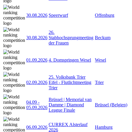
30.08.2026
Speerwurf
Offenburg
26.
30.08.2026
Stabhochsprungmeeting
Beckum
der Frauen
01.09.2026
4. Domspringen Wesel
Wesel
25. Volksbank Trier
02.09.2026
Eifel - Flutlichtmeeting
Trier
Trier
Brüssel | Memorial van
04.09
-
Damme | Diamond
Brüssel (Belgien)
05.09.2026
League Finale
CURREX Alsterlauf
06.09.2026
Hamburg
2026