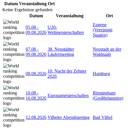
Datum
Veranstaltung
Ort
Keine Ergebnisse gefunden
Datum
Veranstaltung
Ort
Eugene
05.08
-
U20-
(Vereinigte
09.08.2026
Weltmeisterschaften
Staaten)
07.08
-
38. Neustädter
Neustadt an der
09.08.2026
Läufermeeting
Waldnaab
10. Nacht der Zehner
08.08.2026
Hamburg
2026
10.08
-
Birmingham
Europameisterschaften
16.08.2026
(Großbritannien)
12.08.2026
Vilbeler Abendmeeting
Bad Vilbel