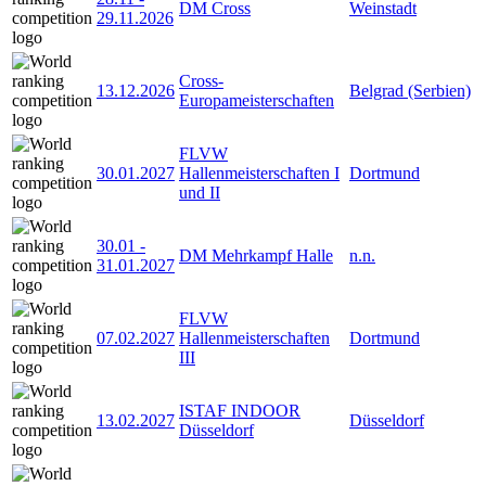
DM Cross
Weinstadt
29.11.2026
Cross-
13.12.2026
Belgrad (Serbien)
Europameisterschaften
FLVW
30.01.2027
Hallenmeisterschaften I
Dortmund
und II
30.01
-
DM Mehrkampf Halle
n.n.
31.01.2027
FLVW
07.02.2027
Hallenmeisterschaften
Dortmund
III
ISTAF INDOOR
13.02.2027
Düsseldorf
Düsseldorf