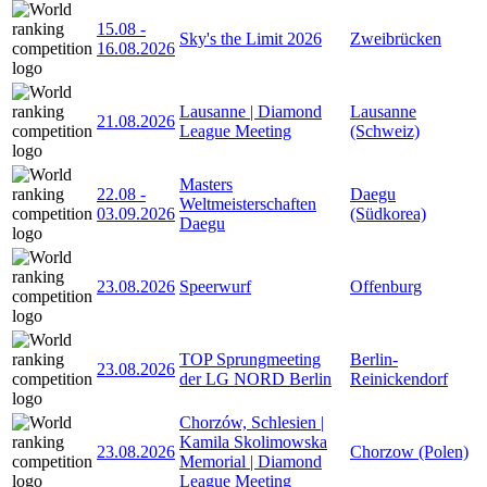
15.08
-
Sky's the Limit 2026
Zweibrücken
16.08.2026
Lausanne | Diamond
Lausanne
21.08.2026
League Meeting
(Schweiz)
Masters
22.08
-
Daegu
Weltmeisterschaften
03.09.2026
(Südkorea)
Daegu
23.08.2026
Speerwurf
Offenburg
TOP Sprungmeeting
Berlin-
23.08.2026
der LG NORD Berlin
Reinickendorf
Chorzów, Schlesien |
Kamila Skolimowska
23.08.2026
Chorzow (Polen)
Memorial | Diamond
League Meeting