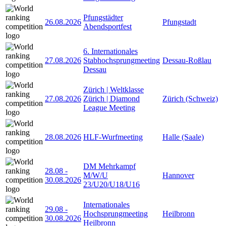
Pfungstädter
26.08.2026
Pfungstadt
Abendsportfest
6. Internationales
27.08.2026
Stabhochsprungmeeting
Dessau-Roßlau
Dessau
Zürich | Weltklasse
27.08.2026
Zürich | Diamond
Zürich (Schweiz)
League Meeting
28.08.2026
HLF-Wurfmeeting
Halle (Saale)
DM Mehrkampf
28.08
-
M/W/U
Hannover
30.08.2026
23/U20/U18/U16
Internationales
29.08
-
Hochsprungmeeting
Heilbronn
30.08.2026
Heilbronn