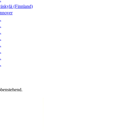
äskylä (Finnland)
nnover
.
.
.
.
.
.
.
.
obenstehend.