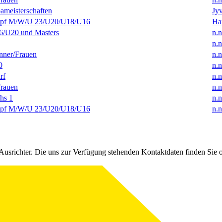
ameisterschaften
Jyv
f M/W/U 23/U20/U18/U16
Ha
/U20 und Masters
n.n
n.n
ner/Frauen
n.n
0
n.n
rf
n.n
rauen
n.n
hs 1
n.n
f M/W/U 23/U20/U18/U16
n.n
Ausrichter. Die uns zur Verfügung stehenden Kontaktdaten finden Sie 