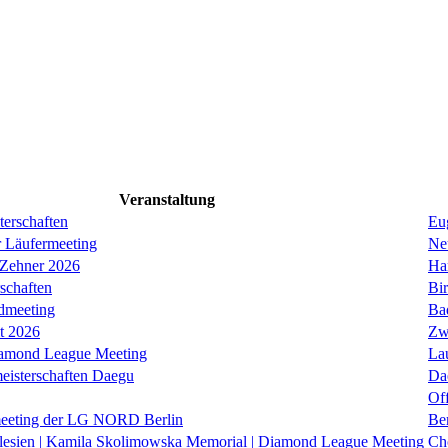
Veranstaltung
erschaften
Eug
r Läufermeeting
Ne
 Zehner 2026
Ha
schaften
Bi
dmeeting
Ba
it 2026
Zw
iamond League Meeting
La
eisterschaften Daegu
Da
Of
eeting der LG NORD Berlin
Be
lesien | Kamila Skolimowska Memorial | Diamond League Meeting
Ch