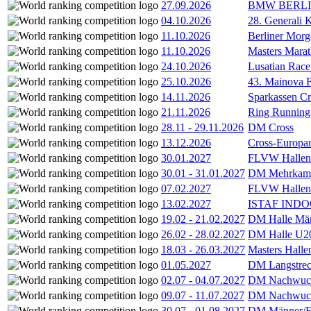
27.09.2026
BMW BERL
04.10.2026
28. Generali 
11.10.2026
Berliner Morg
11.10.2026
Masters Marat
24.10.2026
Lusatian Race
25.10.2026
43. Mainova F
14.11.2026
Sparkassen Cr
21.11.2026
Ring Running 
28.11
-
29.11.2026
DM Cross
13.12.2026
Cross-Europam
30.01.2027
FLVW Hallenme
30.01
-
31.01.2027
DM Mehrkamp
07.02.2027
FLVW Hallenme
13.02.2027
ISTAF INDOO
19.02
-
21.02.2027
DM Halle Män
26.02
-
28.02.2027
DM Halle U2
18.03
-
26.03.2027
Masters Hall
01.05.2027
DM Langstrec
02.07
-
04.07.2027
DM Nachwuc
09.07
-
11.07.2027
DM Nachwuc
30.07
-
01.08.2027
DM Männer/F