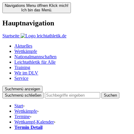
Navigations Menu öffnen
Klick mich!
Ich bin das Menü.
Hauptnavigation
Startseite
Aktuelles
Wettkämpfe
Nationalmannschaften
Leichtathletik für Alle
Training
Wir im DLV
Service
Suchmenü anzeigen
Suchmenü schließen
Suchen
Start
›
Wettkämpfe
›
Termine
›
Wettkampf-Kalender
›
Termin Detail