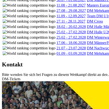
11.08
-
21.08.2027
Masters Europ
27.08
-
29.08.2027
DM Mehrkamp
11.09
-
12.09.2027
Team DM U16
27.11
-
28.11.2027
DM Cross
18.02
-
20.02.2028
DM Halle Män
25.02
-
27.02.2028
DM Halle U2
25.02
-
27.02.2028
DM Winterwu
17.06
-
18.06.2028
DM Männer/F
21.07
-
23.07.2028
DM Nachwuc
01.09
-
03.09.2028
DM Mehrkamp
Kontakt
Bitte wenden Sie sich bei Fragen zu diesem Wettkampf direkt an den 
DM-Tickets