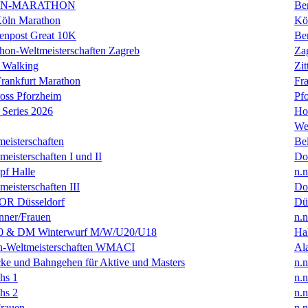
IN-MARATHON
Ber
Köln Marathon
Kö
enpost Great 10K
Ber
hon-Weltmeisterschaften Zagreb
Za
 Walking
Zit
rankfurt Marathon
Fra
oss Pforzheim
Pf
Series 2026
Ho
We
eisterschaften
Bel
isterschaften I und II
Do
f Halle
n.n
isterschaften III
Do
R Düsseldorf
Dü
ner/Frauen
n.n
0 & DM Winterwurf M/W/U20/U18
Hal
en-Weltmeisterschaften WMACI
Al
ke und Bahngehen für Aktive und Masters
n.n
hs 1
n.n
hs 2
n.n
rauen
n.n