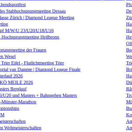
Abendsportfest
Pf
nales Stabhochsprungmeeting Dessau
De
klasse Zürich | Diamond League Meeting
Zü
ting
Hal
f M/W/U 23/U20/U18/U16
Ha
es Hochsprungmeeting Heilbronn
He
Of
prungmeeting der Frauen
Be
en Wesel
We
Trier Eifel - Flutlichtmeeting Trier
Tri
orial van Damme | Diamond League Finale
Brü
erlauf 2026
Ha
 KÖ MEILE 2026
Dü
ers Berglauf
Râ
U20 und Masters + Bahngehen Masters
Tro
k-Münster-Marathon
Mü
mpionships
Bu
WM
Ko
isterschaften
Am
m Weltmeisterschaften
Am