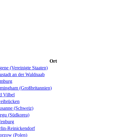
Ort
ene (Vereinigte Staaten)
ustadt an der Waldnaab
mburg
rmingham (Großbritannien)
d Vilbel
eibrücken
usanne (Schweiz)
egu (Südkorea)
fenburg
rlin-Reinickendorf
orzow (Polen)