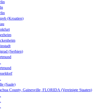
lin
ln
lin
greb (Kroatien)
tau
nkfurt
orzheim
ckenheim
instadt
grad (Serbien)
rtmund
.
rtmund
sseldorf
.
le (Saale)
achua County, Gainesville, FLORIDA (Vereinigte Staaten)
.
.
.
.