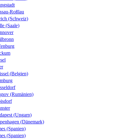
ungstadt
ssau-Roßlau
rich (Schweiz)
le (Saale)
nnover
ilbronn
fenburg
ckum
sel
er
ssel (Belgien)
mburg
sseldorf
șnov (Rumänien)
isdorf
nster
dapest (Ungarn)
penhagen (Dänemark)
es (Spanien)
es (Spanien)