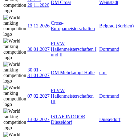
DM Cross
Weinstadt
29.11.2026
Cross-
13.12.2026
Belgrad (Serbien)
Europameisterschaften
FLVW
30.01.2027
Hallenmeisterschaften I
Dortmund
und II
30.01
-
DM Mehrkampf Halle
n.n.
31.01.2027
FLVW
07.02.2027
Hallenmeisterschaften
Dortmund
III
ISTAF INDOOR
13.02.2027
Düsseldorf
Düsseldorf