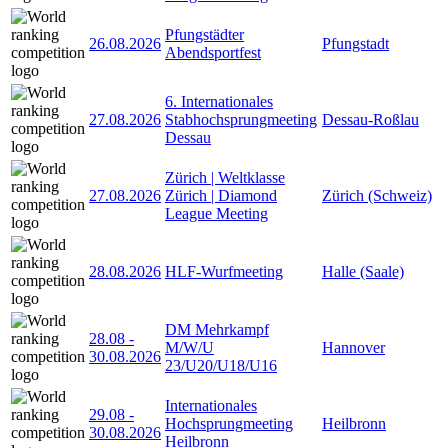
Pfungstädter
26.08.2026
Pfungstadt
Abendsportfest
6. Internationales
27.08.2026
Stabhochsprungmeeting
Dessau-Roßlau
Dessau
Zürich | Weltklasse
27.08.2026
Zürich | Diamond
Zürich (Schweiz)
League Meeting
28.08.2026
HLF-Wurfmeeting
Halle (Saale)
DM Mehrkampf
28.08
-
M/W/U
Hannover
30.08.2026
23/U20/U18/U16
Internationales
29.08
-
Hochsprungmeeting
Heilbronn
30.08.2026
Heilbronn