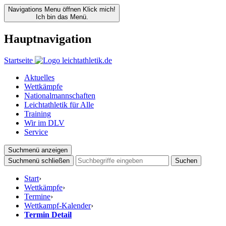
Navigations Menu öffnen
Klick mich!
Ich bin das Menü.
Hauptnavigation
Startseite
Aktuelles
Wettkämpfe
Nationalmannschaften
Leichtathletik für Alle
Training
Wir im DLV
Service
Suchmenü anzeigen
Suchmenü schließen
Suchen
Start
›
Wettkämpfe
›
Termine
›
Wettkampf-Kalender
›
Termin Detail