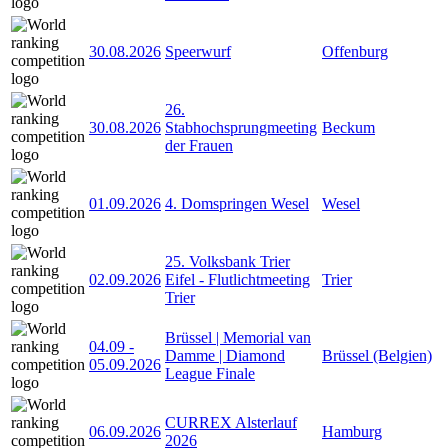
30.08.2026
Speerwurf
Offenburg
26.
30.08.2026
Stabhochsprungmeeting
Beckum
der Frauen
01.09.2026
4. Domspringen Wesel
Wesel
25. Volksbank Trier
02.09.2026
Eifel - Flutlichtmeeting
Trier
Trier
Brüssel | Memorial van
04.09
-
Damme | Diamond
Brüssel (Belgien)
05.09.2026
League Finale
CURREX Alsterlauf
06.09.2026
Hamburg
2026