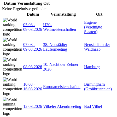
Datum
Veranstaltung
Ort
Keine Ergebnisse gefunden
Datum
Veranstaltung
Ort
Eugene
05.08
-
U20-
(Vereinigte
09.08.2026
Weltmeisterschaften
Staaten)
07.08
-
38. Neustädter
Neustadt an der
09.08.2026
Läufermeeting
Waldnaab
10. Nacht der Zehner
08.08.2026
Hamburg
2026
10.08
-
Birmingham
Europameisterschaften
16.08.2026
(Großbritannien)
12.08.2026
Vilbeler Abendmeeting
Bad Vilbel