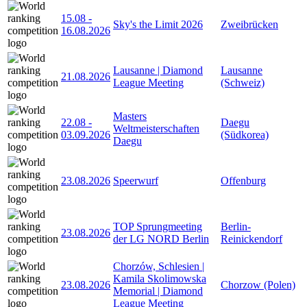
15.08
-
Sky's the Limit 2026
Zweibrücken
16.08.2026
Lausanne | Diamond
Lausanne
21.08.2026
League Meeting
(Schweiz)
Masters
22.08
-
Daegu
Weltmeisterschaften
03.09.2026
(Südkorea)
Daegu
23.08.2026
Speerwurf
Offenburg
TOP Sprungmeeting
Berlin-
23.08.2026
der LG NORD Berlin
Reinickendorf
Chorzów, Schlesien |
Kamila Skolimowska
23.08.2026
Chorzow (Polen)
Memorial | Diamond
League Meeting