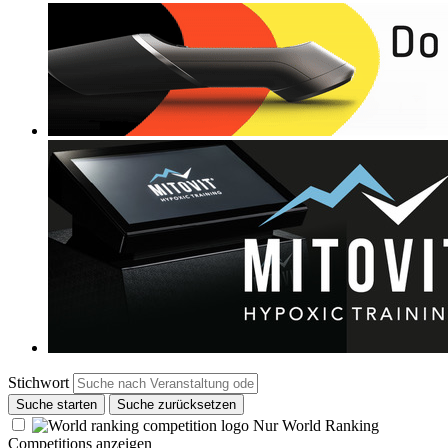
Stichwort
Suche starten
Suche zurücksetzen
Nur World Ranking
Competitions anzeigen