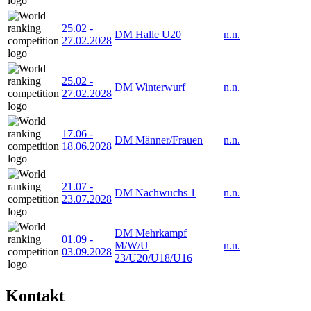
25.02
-
DM Halle U20
n.n.
27.02.2028
25.02
-
DM Winterwurf
n.n.
27.02.2028
17.06
-
DM Männer/Frauen
n.n.
18.06.2028
21.07
-
DM Nachwuchs 1
n.n.
23.07.2028
DM Mehrkampf
01.09
-
M/W/U
n.n.
03.09.2028
23/U20/U18/U16
Kontakt