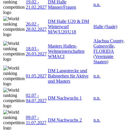
19.02
-
DM Halle
n.n.
21.02.2027
Männer/Frauen
DM Halle U20 & DM
26.02
-
Winterwurf
Halle (Saale)
28.02.2027
M/W/U20/U18
Alachua County,
Masters Hallen-
Gainesville,
18.03
-
Weltmeisterschaften
FLORIDA
26.03.2027
WMACI
(Vereinigte
Staaten)
DM Langstrecke und
01.05.2027
Bahngehen für Aktive
n.n.
und Masters
02.07
-
DM Nachwuchs 1
n.n.
04.07.2027
09.07
-
DM Nachwuchs 2
n.n.
11.07.2027