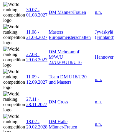
30.07
-
DM Männer/Frauen
n.n.
01.08.2027
11.08
-
Masters
Jyväskylä
21.08.2027
Europameisterschaften
(Finnland)
DM Mehrkampf
27.08
-
M/W/U
Hannover
29.08.2027
23/U20/U18/U16
11.09
-
Team DM U16/U20
n.n.
12.09.2027
und Masters
27.11
-
DM Cross
n.n.
28.11.2027
18.02
-
DM Halle
n.n.
20.02.2028
Männer/Frauen