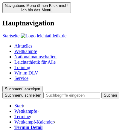
Navigations Menu öffnen
Klick mich!
Ich bin das Menü.
Hauptnavigation
Startseite
Aktuelles
Wettkämpfe
Nationalmannschaften
Leichtathletik für Alle
Training
Wir im DLV
Service
Suchmenü anzeigen
Suchmenü schließen
Suchen
Start
›
Wettkämpfe
›
Termine
›
Wettkampf-Kalender
›
Termin Detail