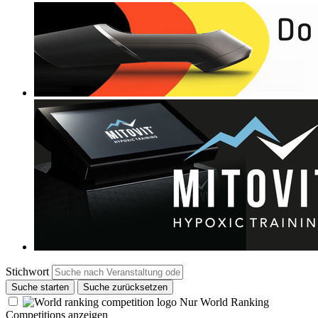
Stichwort
Suche starten
Suche zurücksetzen
Nur World Ranking
Competitions anzeigen