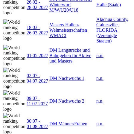
26.02
-
Winterwurf
Halle (Saale)
28.02.2027
M/W/U20/U18
Alachua County,
Masters Hallen-
Gainesville,
18.03
-
Weltmeisterschaften
FLORIDA
26.03.2027
WMACI
(Vereinigte
Staaten)
DM Langstrecke und
01.05.2027
Bahngehen für Aktive
n.n.
und Masters
02.07
-
DM Nachwuchs 1
n.n.
04.07.2027
09.07
-
DM Nachwuchs 2
n.n.
11.07.2027
30.07
-
DM Männer/Frauen
n.n.
01.08.2027