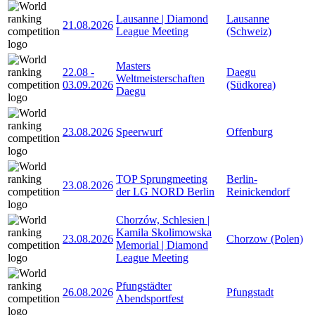
Lausanne | Diamond
Lausanne
21.08.2026
League Meeting
(Schweiz)
Masters
22.08
-
Daegu
Weltmeisterschaften
03.09.2026
(Südkorea)
Daegu
23.08.2026
Speerwurf
Offenburg
TOP Sprungmeeting
Berlin-
23.08.2026
der LG NORD Berlin
Reinickendorf
Chorzów, Schlesien |
Kamila Skolimowska
23.08.2026
Chorzow (Polen)
Memorial | Diamond
League Meeting
Pfungstädter
26.08.2026
Pfungstadt
Abendsportfest