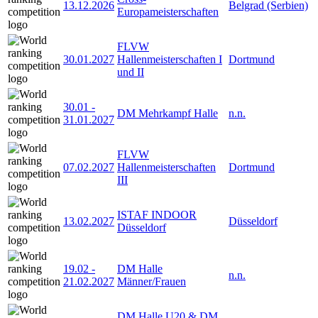
13.12.2026
Belgrad (Serbien)
Europameisterschaften
FLVW
30.01.2027
Hallenmeisterschaften I
Dortmund
und II
30.01
-
DM Mehrkampf Halle
n.n.
31.01.2027
FLVW
07.02.2027
Hallenmeisterschaften
Dortmund
III
ISTAF INDOOR
13.02.2027
Düsseldorf
Düsseldorf
19.02
-
DM Halle
n.n.
21.02.2027
Männer/Frauen
DM Halle U20 & DM