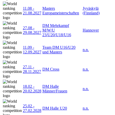
11.08
-
Masters
Jyväskylä
21.08.2027
Europameisterschaften
(Finnland)
DM Mehrkampf
27.08
-
M/W/U
Hannover
29.08.2027
23/U20/U18/U16
11.09
-
Team DM U16/U20
n.n.
12.09.2027
und Masters
27.11
-
DM Cross
n.n.
28.11.2027
18.02
-
DM Halle
n.n.
20.02.2028
Männer/Frauen
25.02
-
DM Halle U20
n.n.
27.02.2028