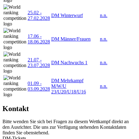
25.02
-
DM Winterwurf
n.n.
27.02.2028
17.06
-
DM Männer/Frauen
n.n.
18.06.2028
21.07
-
DM Nachwuchs 1
n.n.
23.07.2028
DM Mehrkampf
01.09
-
M/W/U
n.n.
03.09.2028
23/U20/U18/U16
Kontakt
Bitte wenden Sie sich bei Fragen zu diesem Wettkampf direkt an
den Ausrichter. Die uns zur Verfügung stehenden Kontaktdaten
finden Sie obenstehend.
DM-Tickets