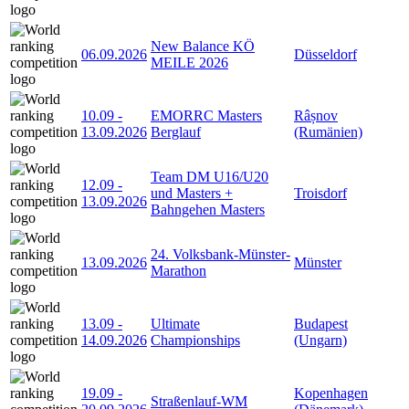
New Balance KÖ
06.09.2026
Düsseldorf
MEILE 2026
10.09
-
EMORRC Masters
Râșnov
13.09.2026
Berglauf
(Rumänien)
Team DM U16/U20
12.09
-
und Masters +
Troisdorf
13.09.2026
Bahngehen Masters
24. Volksbank-Münster-
13.09.2026
Münster
Marathon
13.09
-
Ultimate
Budapest
14.09.2026
Championships
(Ungarn)
19.09
-
Kopenhagen
Straßenlauf-WM