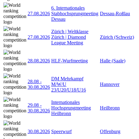
6. Internationales
27.08.2026
Stabhochsprungmeeting
Dessau-Roßlau
Dessau
Zürich | Weltklasse
27.08.2026
Zürich | Diamond
Zürich (Schweiz)
League Meeting
28.08.2026
HLF-Wurfmeeting
Halle (Saale)
DM Mehrkampf
28.08
-
M/W/U
Hannover
30.08.2026
23/U20/U18/U16
Internationales
29.08
-
Hochsprungmeeting
Heilbronn
30.08.2026
Heilbronn
30.08.2026
Speerwurf
Offenburg