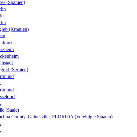
es (Spanien)
lin
ln
lin
greb (Kroatien)
tau
nkfurt
orzheim
ckenheim
instadt
grad (Serbien)
rtmund
.
rtmund
sseldorf
.
le (Saale)
achua County, Gainesville, FLORIDA (Vereinigte Staaten)
.
.
.