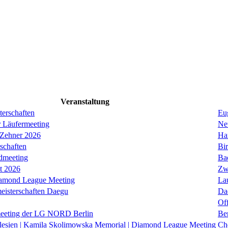
Veranstaltung
erschaften
Eug
r Läufermeeting
Ne
 Zehner 2026
Ha
schaften
Bi
dmeeting
Ba
it 2026
Zw
iamond League Meeting
La
eisterschaften Daegu
Da
Of
eeting der LG NORD Berlin
Be
lesien | Kamila Skolimowska Memorial | Diamond League Meeting
Ch