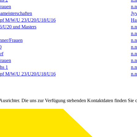
rauen
n.n
ameisterschaften
Jyv
f M/W/U 23/U20/U18/U16
Ha
/U20 und Masters
n.n
n.n
ner/Frauen
n.n
0
n.n
rf
n.n
rauen
n.n
hs 1
n.n
f M/W/U 23/U20/U18/U16
n.n
Ausrichter. Die uns zur Verfügung stehenden Kontaktdaten finden Sie 