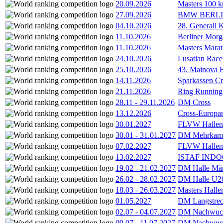
20.09.2026
Masters 100 k
27.09.2026
BMW BERL
04.10.2026
28. Generali 
11.10.2026
Berliner Morg
11.10.2026
Masters Marat
24.10.2026
Lusatian Race
25.10.2026
43. Mainova F
14.11.2026
Sparkassen Cr
21.11.2026
Ring Running 
28.11
-
29.11.2026
DM Cross
13.12.2026
Cross-Europam
30.01.2027
FLVW Hallenme
30.01
-
31.01.2027
DM Mehrkamp
07.02.2027
FLVW Hallenme
13.02.2027
ISTAF INDOO
19.02
-
21.02.2027
DM Halle Män
26.02
-
28.02.2027
DM Halle U2
18.03
-
26.03.2027
Masters Hall
01.05.2027
DM Langstrec
02.07
-
04.07.2027
DM Nachwuc
09.07
-
11.07.2027
DM Nachwuc