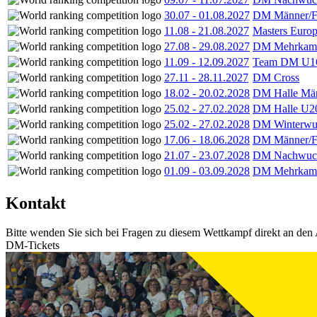
30.07
-
01.08.2027
DM Männer/F
11.08
-
21.08.2027
Masters Europ
27.08
-
29.08.2027
DM Mehrkamp
11.09
-
12.09.2027
Team DM U16
27.11
-
28.11.2027
DM Cross
18.02
-
20.02.2028
DM Halle Män
25.02
-
27.02.2028
DM Halle U2
25.02
-
27.02.2028
DM Winterwu
17.06
-
18.06.2028
DM Männer/F
21.07
-
23.07.2028
DM Nachwuc
01.09
-
03.09.2028
DM Mehrkamp
Kontakt
Bitte wenden Sie sich bei Fragen zu diesem Wettkampf direkt an den 
DM-Tickets