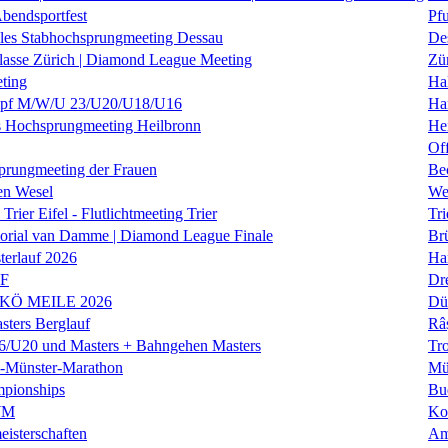
Abendsportfest
Pf
nales Stabhochsprungmeeting Dessau
De
klasse Zürich | Diamond League Meeting
Zü
ting
Hal
f M/W/U 23/U20/U18/U16
Ha
es Hochsprungmeeting Heilbronn
He
Of
prungmeeting der Frauen
Be
en Wesel
We
Trier Eifel - Flutlichtmeeting Trier
Tri
orial van Damme | Diamond League Finale
Brü
erlauf 2026
Ha
LF
Dr
 KÖ MEILE 2026
Dü
ers Berglauf
Râ
U20 und Masters + Bahngehen Masters
Tro
k-Münster-Marathon
Mü
mpionships
Bu
WM
Ko
isterschaften
Am