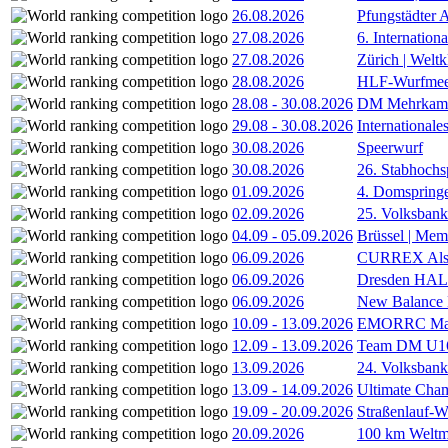
26.08.2026
Pfungstädter 
27.08.2026
6. Internatio
27.08.2026
Zürich | Welt
28.08.2026
HLF-Wurfmee
28.08
-
30.08.2026
DM Mehrkamp
29.08
-
30.08.2026
International
30.08.2026
Speerwurf
30.08.2026
26. Stabhochs
01.09.2026
4. Domspring
02.09.2026
25. Volksbank 
04.09
-
05.09.2026
Brüssel | Mem
06.09.2026
CURREX Alst
06.09.2026
Dresden HA
06.09.2026
New Balance
10.09
-
13.09.2026
EMORRC Mast
12.09
-
13.09.2026
Team DM U16/
13.09.2026
24. Volksban
13.09
-
14.09.2026
Ultimate Cha
19.09
-
20.09.2026
Straßenlauf-
20.09.2026
100 km Weltme