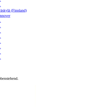
.
äskylä (Finnland)
nnover
.
.
.
.
.
.
.
.
obenstehend.