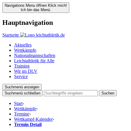
Navigations Menu öffnen
Klick mich!
Ich bin das Menü.
Hauptnavigation
Startseite
Aktuelles
Wettkämpfe
Nationalmannschaften
Leichtathletik für Alle
Training
Wir im DLV
Service
Suchmenü anzeigen
Suchmenü schließen
Suchen
Start
›
Wettkämpfe
›
Termine
›
Wettkampf-Kalender
›
Termin Detail