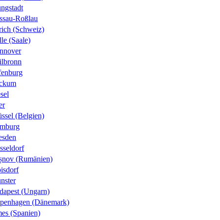
ungstadt
ssau-Roßlau
rich (Schweiz)
le (Saale)
nnover
ilbronn
fenburg
ckum
sel
er
ssel (Belgien)
mburg
esden
sseldorf
șnov (Rumänien)
isdorf
nster
dapest (Ungarn)
penhagen (Dänemark)
es (Spanien)