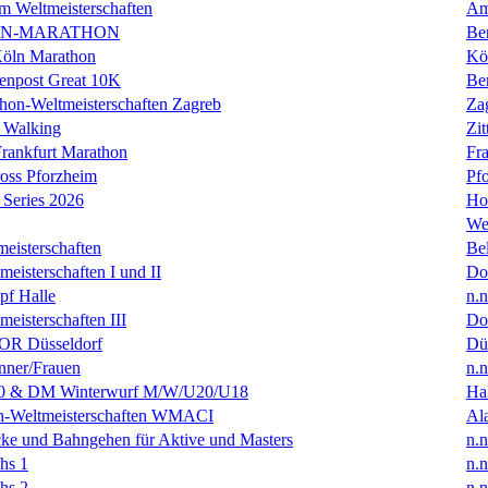
m Weltmeisterschaften
Am
IN-MARATHON
Ber
Köln Marathon
Kö
enpost Great 10K
Ber
hon-Weltmeisterschaften Zagreb
Za
 Walking
Zit
rankfurt Marathon
Fra
oss Pforzheim
Pf
Series 2026
Ho
We
eisterschaften
Bel
isterschaften I und II
Do
f Halle
n.n
isterschaften III
Do
R Düsseldorf
Dü
ner/Frauen
n.n
0 & DM Winterwurf M/W/U20/U18
Hal
en-Weltmeisterschaften WMACI
Al
ke und Bahngehen für Aktive und Masters
n.n
hs 1
n.n
hs 2
n.n