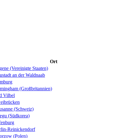
Ort
ene (Vereinigte Staaten)
ustadt an der Waldnaab
mburg
rmingham (Großbritannien)
d Vilbel
eibrücken
usanne (Schweiz)
egu (Südkorea)
fenburg
rlin-Reinickendorf
orzow (Polen)