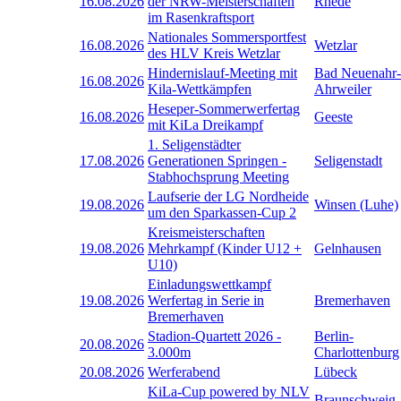
16.08.2026
der NRW-Meisterschaften
Rhede
im Rasenkraftsport
Nationales Sommersportfest
16.08.2026
Wetzlar
des HLV Kreis Wetzlar
Hindernislauf-Meeting mit
Bad Neuenahr-
16.08.2026
Kila-Wettkämpfen
Ahrweiler
Heseper-Sommerwerfertag
16.08.2026
Geeste
mit KiLa Dreikampf
1. Seligenstädter
17.08.2026
Generationen Springen -
Seligenstadt
Stabhochsprung Meeting
Laufserie der LG Nordheide
19.08.2026
Winsen (Luhe)
um den Sparkassen-Cup 2
Kreismeisterschaften
19.08.2026
Mehrkampf (Kinder U12 +
Gelnhausen
U10)
Einladungswettkampf
19.08.2026
Werfertag in Serie in
Bremerhaven
Bremerhaven
Stadion-Quartett 2026 -
Berlin-
20.08.2026
3.000m
Charlottenburg
20.08.2026
Werferabend
Lübeck
KiLa-Cup powered by NLV
Braunschweig-