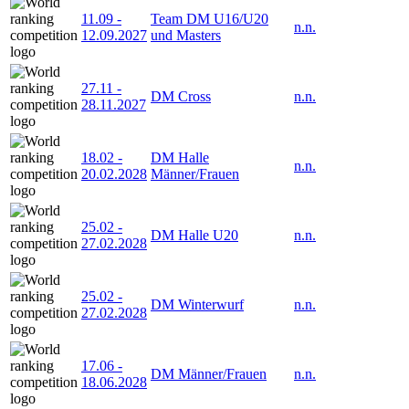
11.09
-
Team DM U16/U20
n.n.
12.09.2027
und Masters
27.11
-
DM Cross
n.n.
28.11.2027
18.02
-
DM Halle
n.n.
20.02.2028
Männer/Frauen
25.02
-
DM Halle U20
n.n.
27.02.2028
25.02
-
DM Winterwurf
n.n.
27.02.2028
17.06
-
DM Männer/Frauen
n.n.
18.06.2028