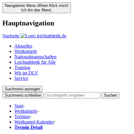
Navigations Menu öffnen
Klick mich!
Ich bin das Menü.
Hauptnavigation
Startseite
Aktuelles
Wettkämpfe
Nationalmannschaften
Leichtathletik für Alle
Training
Wir im DLV
Service
Suchmenü anzeigen
Suchmenü schließen
Suchen
Start
›
Wettkämpfe
›
Termine
›
Wettkampf-Kalender
›
Termin Detail