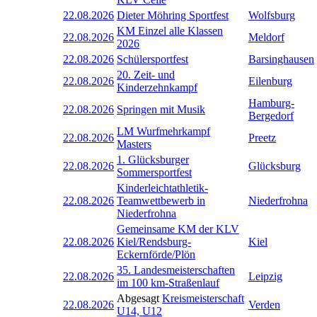
22.08.2026
Dieter Möhring Sportfest
Wolfsburg
KM Einzel alle Klassen
22.08.2026
Meldorf
2026
22.08.2026
Schülersportfest
Barsinghausen
20. Zeit- und
22.08.2026
Eilenburg
Kinderzehnkampf
Hamburg-
22.08.2026
Springen mit Musik
Bergedorf
LM Wurfmehrkampf
22.08.2026
Preetz
Masters
1. Glücksburger
22.08.2026
Glücksburg
Sommersportfest
Kinderleichtathletik-
22.08.2026
Teamwettbewerb in
Niederfrohna
Niederfrohna
Gemeinsame KM der KLV
22.08.2026
Kiel/Rendsburg-
Kiel
Eckernförde/Plön
35. Landesmeisterschaften
22.08.2026
Leipzig
im 100 km-Straßenlauf
Abgesagt
Kreismeisterschaft
22.08.2026
Verden
U14, U12