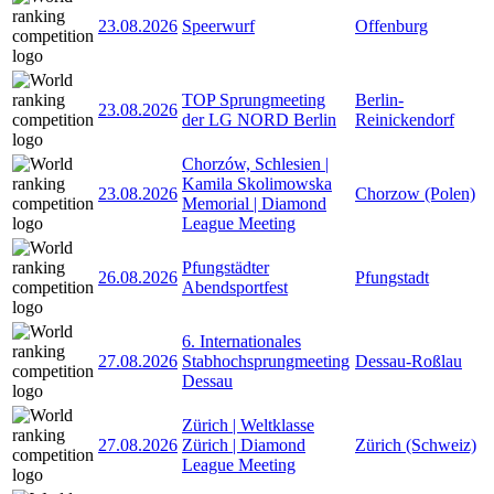
23.08.2026
Speerwurf
Offenburg
TOP Sprungmeeting
Berlin-
23.08.2026
der LG NORD Berlin
Reinickendorf
Chorzów, Schlesien |
Kamila Skolimowska
23.08.2026
Chorzow (Polen)
Memorial | Diamond
League Meeting
Pfungstädter
26.08.2026
Pfungstadt
Abendsportfest
6. Internationales
27.08.2026
Stabhochsprungmeeting
Dessau-Roßlau
Dessau
Zürich | Weltklasse
27.08.2026
Zürich | Diamond
Zürich (Schweiz)
League Meeting