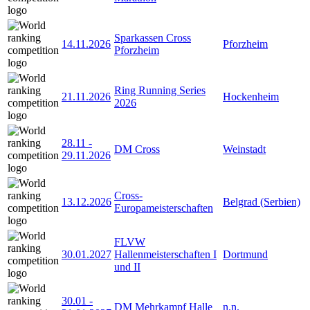
Sparkassen Cross
14.11.2026
Pforzheim
Pforzheim
Ring Running Series
21.11.2026
Hockenheim
2026
28.11
-
DM Cross
Weinstadt
29.11.2026
Cross-
13.12.2026
Belgrad (Serbien)
Europameisterschaften
FLVW
30.01.2027
Hallenmeisterschaften I
Dortmund
und II
30.01
-
DM Mehrkampf Halle
n.n.