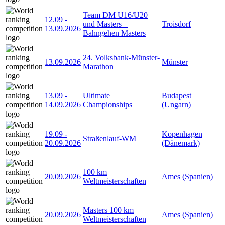
Team DM U16/U20
12.09
-
und Masters +
Troisdorf
13.09.2026
Bahngehen Masters
24. Volksbank-Münster-
13.09.2026
Münster
Marathon
13.09
-
Ultimate
Budapest
14.09.2026
Championships
(Ungarn)
19.09
-
Kopenhagen
Straßenlauf-WM
20.09.2026
(Dänemark)
100 km
20.09.2026
Ames (Spanien)
Weltmeisterschaften
Masters 100 km
20.09.2026
Ames (Spanien)
Weltmeisterschaften