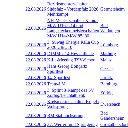
Bezirksmeisterschaften
22.08.2026
Südpfalz - Vorderpfalz 2026
Germersheim
Mehrkampf
NH-Meisterschaften-Kampf
M/W U16-U14 und
Bad
22.08.2026
Langstreckenmeisterschaften
Wildungen
M/W U14-M/W 85/ 80
3. Süwag Energie KiLa Cup
22.08.2026
Löhnberg
2026 U8/U10
22.08.2026
DJMM U14 Hessenfinale
Marburg
22.08.2026
KiLa-Meeting TSV-Schott
Mainz
Hans-Georg Bongartz
22.08.2026
Geeste
Sportfest
22.08.2026
14. Sportfest
Urmitz
22.08.2026
Team-LM
Bernburg
3. Sprint 3-Kampf des SV
22.08.2026
Zörbig
Zörbig/Leichtathletik
Kreismeisterschaften Kugel /
22.08.2026
Ewersbach
Weitsprung
Bad
22.08.2026
BM Stabhochsprung
Gandersheim
22.08.2026
27. Werfer- und Springertag
Großolbersdorf