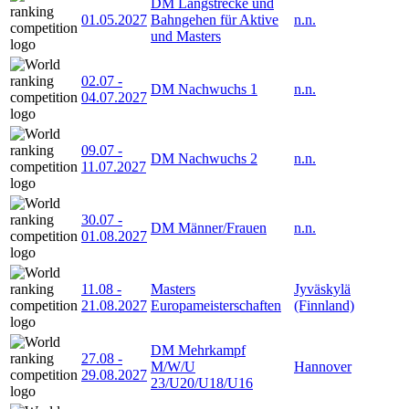
DM Langstrecke und
01.05.2027
Bahngehen für Aktive
n.n.
und Masters
02.07
-
DM Nachwuchs 1
n.n.
04.07.2027
09.07
-
DM Nachwuchs 2
n.n.
11.07.2027
30.07
-
DM Männer/Frauen
n.n.
01.08.2027
11.08
-
Masters
Jyväskylä
21.08.2027
Europameisterschaften
(Finnland)
DM Mehrkampf
27.08
-
M/W/U
Hannover
29.08.2027
23/U20/U18/U16