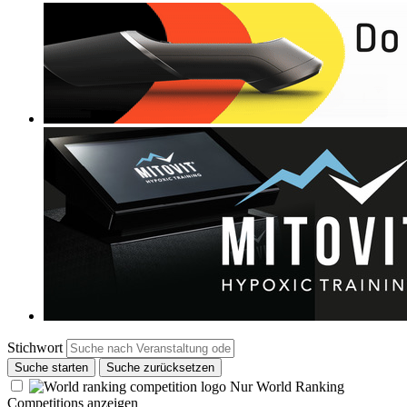
Stichwort
Suche starten
Suche zurücksetzen
Nur World Ranking
Competitions anzeigen