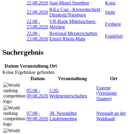
22.08.2026
Saar-Mosel Sportfest
Konz
KiLa Cup - Kreisentscheid
22.08.2026
Stuhr
Diepholz/Nienburg
22.08
-
VR-Bank Mittelsachsen-
Freiberg
23.08.2026
Meeting
22.08
-
Regional Meisterschaften
Frankfurt
23.08.2026
Einzel Rhein-Main
Suchergebnis
Datum
Veranstaltung
Ort
Keine Ergebnisse gefunden
Datum
Veranstaltung
Ort
Eugene
05.08
-
U20-
(Vereinigte
09.08.2026
Weltmeisterschaften
Staaten)
07.08
-
38. Neustädter
Neustadt an der
09.08.2026
Läufermeeting
Waldnaab