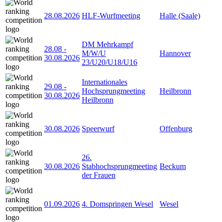
28.08.2026
HLF-Wurfmeeting
Halle (Saale)
DM Mehrkampf
28.08
-
M/W/U
Hannover
30.08.2026
23/U20/U18/U16
Internationales
29.08
-
Hochsprungmeeting
Heilbronn
30.08.2026
Heilbronn
30.08.2026
Speerwurf
Offenburg
26.
30.08.2026
Stabhochsprungmeeting
Beckum
der Frauen
01.09.2026
4. Domspringen Wesel
Wesel