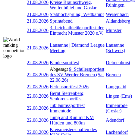
21.08.2026
Kreise Braunschweig,
Rüningen
Wolfenbüttel und Goslar
21.08.2026
Stabhochsprung- Wettkampf
Weisenbach
21.08.2026
Sprintabend
Altlandsberg
3. Leichtathletiksportfest der
21.08.2026
Munster
Eintracht Munster 2020 e.V.
Lausanne | Diamond League
Lausanne
21.08.2026
Meeting
(Schweiz)
22.08.2026
Kindersportfest
Delmenhorst
Abgesagt
9. Schülersportfest
22.08.2026
des SV Werder Bremen (Sa.
Bremen
22.08.26)
22.08.2026
Feriensportfest 2026
Langquaid
Bernt Sterrenberg
22.08.2026
Lingen (Ems)
Seniorensportfest
Jubiläumssportfest
Immenrode
22.08.2026
Immentode
(Goslar)
Jump and Run mit KM
22.08.2026
Adendorf
Hürden und 800m
Kreismeisterschaften des
22.08.2026
Lachendorf
KLV Celle