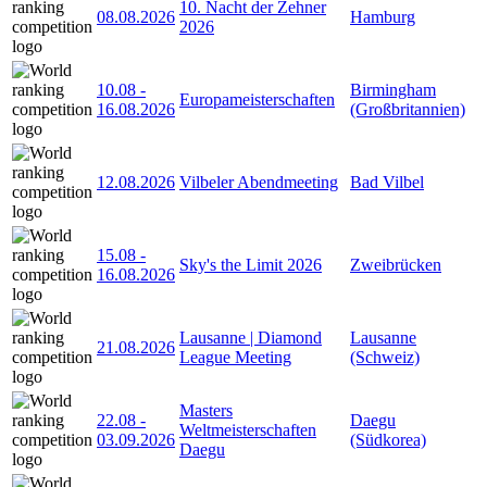
10. Nacht der Zehner
08.08.2026
Hamburg
2026
10.08
-
Birmingham
Europameisterschaften
16.08.2026
(Großbritannien)
12.08.2026
Vilbeler Abendmeeting
Bad Vilbel
15.08
-
Sky's the Limit 2026
Zweibrücken
16.08.2026
Lausanne | Diamond
Lausanne
21.08.2026
League Meeting
(Schweiz)
Masters
22.08
-
Daegu
Weltmeisterschaften
03.09.2026
(Südkorea)
Daegu