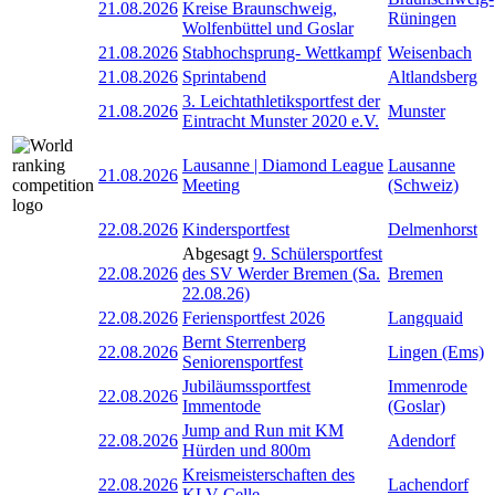
21.08.2026
Kreise Braunschweig,
Rüningen
Wolfenbüttel und Goslar
21.08.2026
Stabhochsprung- Wettkampf
Weisenbach
21.08.2026
Sprintabend
Altlandsberg
3. Leichtathletiksportfest der
21.08.2026
Munster
Eintracht Munster 2020 e.V.
Lausanne | Diamond League
Lausanne
21.08.2026
Meeting
(Schweiz)
22.08.2026
Kindersportfest
Delmenhorst
Abgesagt
9. Schülersportfest
22.08.2026
des SV Werder Bremen (Sa.
Bremen
22.08.26)
22.08.2026
Feriensportfest 2026
Langquaid
Bernt Sterrenberg
22.08.2026
Lingen (Ems)
Seniorensportfest
Jubiläumssportfest
Immenrode
22.08.2026
Immentode
(Goslar)
Jump and Run mit KM
22.08.2026
Adendorf
Hürden und 800m
Kreismeisterschaften des
22.08.2026
Lachendorf
KLV Celle