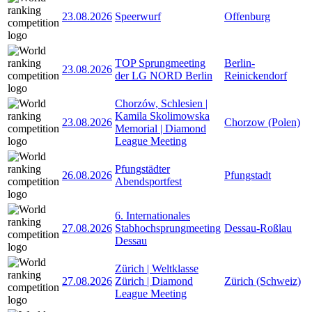
23.08.2026
Speerwurf
Offenburg
TOP Sprungmeeting
Berlin-
23.08.2026
der LG NORD Berlin
Reinickendorf
Chorzów, Schlesien |
Kamila Skolimowska
23.08.2026
Chorzow (Polen)
Memorial | Diamond
League Meeting
Pfungstädter
26.08.2026
Pfungstadt
Abendsportfest
6. Internationales
27.08.2026
Stabhochsprungmeeting
Dessau-Roßlau
Dessau
Zürich | Weltklasse
27.08.2026
Zürich | Diamond
Zürich (Schweiz)
League Meeting