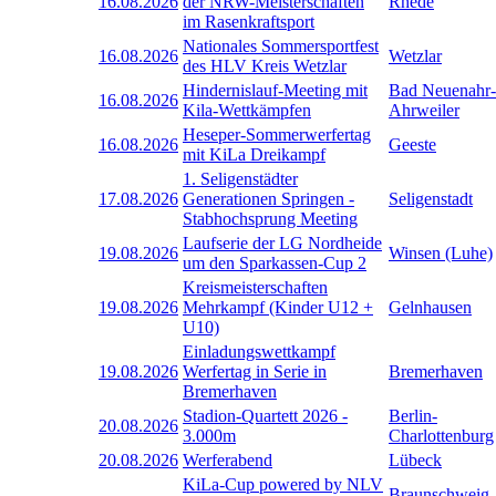
16.08.2026
der NRW-Meisterschaften
Rhede
im Rasenkraftsport
Nationales Sommersportfest
16.08.2026
Wetzlar
des HLV Kreis Wetzlar
Hindernislauf-Meeting mit
Bad Neuenahr-
16.08.2026
Kila-Wettkämpfen
Ahrweiler
Heseper-Sommerwerfertag
16.08.2026
Geeste
mit KiLa Dreikampf
1. Seligenstädter
17.08.2026
Generationen Springen -
Seligenstadt
Stabhochsprung Meeting
Laufserie der LG Nordheide
19.08.2026
Winsen (Luhe)
um den Sparkassen-Cup 2
Kreismeisterschaften
19.08.2026
Mehrkampf (Kinder U12 +
Gelnhausen
U10)
Einladungswettkampf
19.08.2026
Werfertag in Serie in
Bremerhaven
Bremerhaven
Stadion-Quartett 2026 -
Berlin-
20.08.2026
3.000m
Charlottenburg
20.08.2026
Werferabend
Lübeck
KiLa-Cup powered by NLV
Braunschweig-