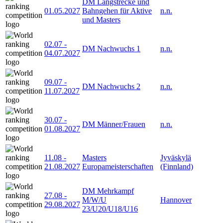
DM Langstrecke und
01.05.2027
Bahngehen für Aktive
n.n.
und Masters
02.07
-
DM Nachwuchs 1
n.n.
04.07.2027
09.07
-
DM Nachwuchs 2
n.n.
11.07.2027
30.07
-
DM Männer/Frauen
n.n.
01.08.2027
11.08
-
Masters
Jyväskylä
21.08.2027
Europameisterschaften
(Finnland)
DM Mehrkampf
27.08
-
M/W/U
Hannover
29.08.2027
23/U20/U18/U16