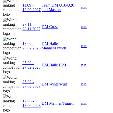
11.09
-
Team DM U16/U20
n.n.
12.09.2027
und Masters
27.11
-
DM Cross
n.n.
28.11.2027
18.02
-
DM Halle
n.n.
20.02.2028
Männer/Frauen
25.02
-
DM Halle U20
n.n.
27.02.2028
25.02
-
DM Winterwurf
n.n.
27.02.2028
17.06
-
DM Männer/Frauen
n.n.
18.06.2028