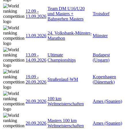
Team DM U16/U20
12.09
-
und Masters +
Troisdorf
13.09.2026
Bahngehen Masters
24. Volksbank-Münster-
13.09.2026
Münster
Marathon
13.09
-
Ultimate
Budapest
14.09.2026
Championships
(Ungarn)
19.09
-
Kopenhagen
Straßenlauf-WM
20.09.2026
(Dänemark)
100 km
20.09.2026
Ames (Spanien)
Weltmeisterschaften
Masters 100 km
20.09.2026
Ames (Spanien)
Weltmeisterschaften