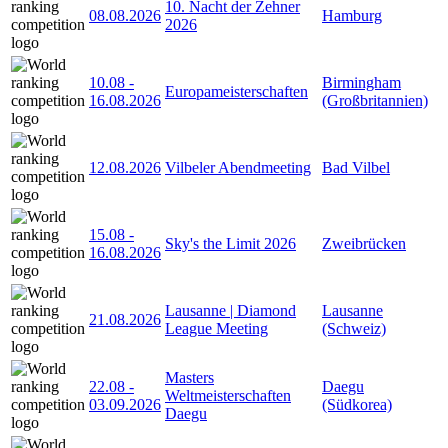
10. Nacht der Zehner
08.08.2026
Hamburg
2026
10.08
-
Birmingham
Europameisterschaften
16.08.2026
(Großbritannien)
12.08.2026
Vilbeler Abendmeeting
Bad Vilbel
15.08
-
Sky's the Limit 2026
Zweibrücken
16.08.2026
Lausanne | Diamond
Lausanne
21.08.2026
League Meeting
(Schweiz)
Masters
22.08
-
Daegu
Weltmeisterschaften
03.09.2026
(Südkorea)
Daegu