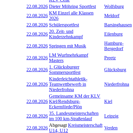
22.08.2026
Dieter Möhring Sportfest
Wolfsburg
KM Einzel alle Klassen
22.08.2026
Meldorf
2026
22.08.2026
Schülersportfest
Barsinghausen
20. Zeit- und
22.08.2026
Eilenburg
Kinderzehnkampf
Hamburg-
22.08.2026
Springen mit Musik
Bergedorf
LM Wurfmehrkampf
22.08.2026
Preetz
Masters
1. Glücksburger
22.08.2026
Glücksburg
Sommersportfest
Kinderleichtathletik-
22.08.2026
Teamwettbewerb in
Niederfrohna
Niederfrohna
Gemeinsame KM der KLV
22.08.2026
Kiel/Rendsburg-
Kiel
Eckernförde/Plön
35. Landesmeisterschaften
22.08.2026
Leipzig
im 100 km-Straßenlauf
Abgesagt
Kreismeisterschaft
22.08.2026
Verden
U14, U12