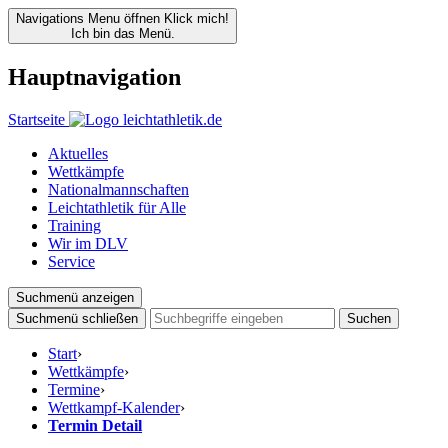
Navigations Menu öffnen
Klick mich!
Ich bin das Menü.
Hauptnavigation
Startseite
Aktuelles
Wettkämpfe
Nationalmannschaften
Leichtathletik für Alle
Training
Wir im DLV
Service
Suchmenü anzeigen
Suchmenü schließen
Suchen
Start
›
Wettkämpfe
›
Termine
›
Wettkampf-Kalender
›
Termin Detail