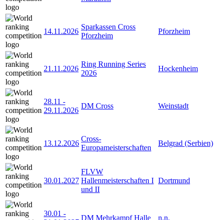
Sparkassen Cross
14.11.2026
Pforzheim
Pforzheim
Ring Running Series
21.11.2026
Hockenheim
2026
28.11
-
DM Cross
Weinstadt
29.11.2026
Cross-
13.12.2026
Belgrad (Serbien)
Europameisterschaften
FLVW
30.01.2027
Hallenmeisterschaften I
Dortmund
und II
30.01
-
DM Mehrkampf Halle
n.n.