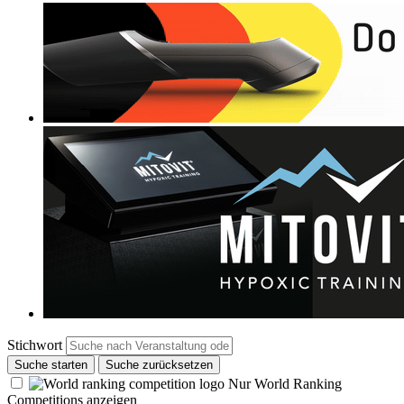
Stichwort
Suche starten
Suche zurücksetzen
Nur World Ranking
Competitions anzeigen