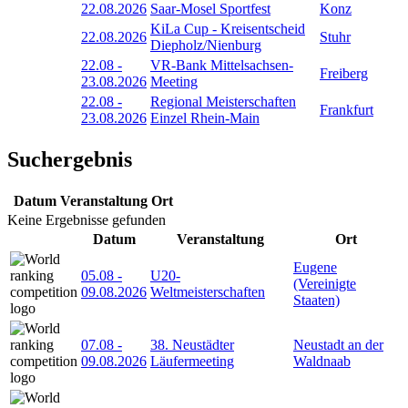
22.08.2026
Saar-Mosel Sportfest
Konz
KiLa Cup - Kreisentscheid
22.08.2026
Stuhr
Diepholz/Nienburg
22.08
-
VR-Bank Mittelsachsen-
Freiberg
23.08.2026
Meeting
22.08
-
Regional Meisterschaften
Frankfurt
23.08.2026
Einzel Rhein-Main
Suchergebnis
Datum
Veranstaltung
Ort
Keine Ergebnisse gefunden
Datum
Veranstaltung
Ort
Eugene
05.08
-
U20-
(Vereinigte
09.08.2026
Weltmeisterschaften
Staaten)
07.08
-
38. Neustädter
Neustadt an der
09.08.2026
Läufermeeting
Waldnaab