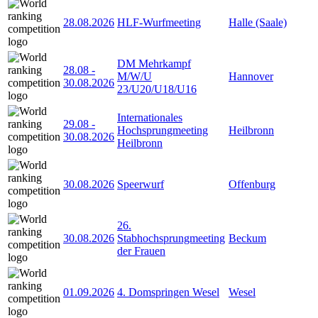
28.08.2026
HLF-Wurfmeeting
Halle (Saale)
DM Mehrkampf
28.08
-
M/W/U
Hannover
30.08.2026
23/U20/U18/U16
Internationales
29.08
-
Hochsprungmeeting
Heilbronn
30.08.2026
Heilbronn
30.08.2026
Speerwurf
Offenburg
26.
30.08.2026
Stabhochsprungmeeting
Beckum
der Frauen
01.09.2026
4. Domspringen Wesel
Wesel