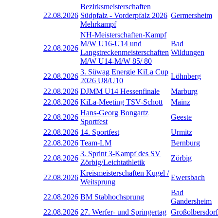
Bezirksmeisterschaften
22.08.2026
Südpfalz - Vorderpfalz 2026
Germersheim
Mehrkampf
NH-Meisterschaften-Kampf
M/W U16-U14 und
Bad
22.08.2026
Langstreckenmeisterschaften
Wildungen
M/W U14-M/W 85/ 80
3. Süwag Energie KiLa Cup
22.08.2026
Löhnberg
2026 U8/U10
22.08.2026
DJMM U14 Hessenfinale
Marburg
22.08.2026
KiLa-Meeting TSV-Schott
Mainz
Hans-Georg Bongartz
22.08.2026
Geeste
Sportfest
22.08.2026
14. Sportfest
Urmitz
22.08.2026
Team-LM
Bernburg
3. Sprint 3-Kampf des SV
22.08.2026
Zörbig
Zörbig/Leichtathletik
Kreismeisterschaften Kugel /
22.08.2026
Ewersbach
Weitsprung
Bad
22.08.2026
BM Stabhochsprung
Gandersheim
22.08.2026
27. Werfer- und Springertag
Großolbersdorf