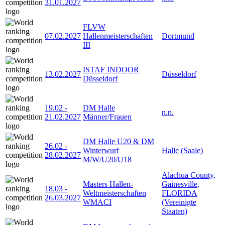
31.01.2027
FLVW
07.02.2027
Hallenmeisterschaften
Dortmund
III
ISTAF INDOOR
13.02.2027
Düsseldorf
Düsseldorf
19.02
-
DM Halle
n.n.
21.02.2027
Männer/Frauen
DM Halle U20 & DM
26.02
-
Winterwurf
Halle (Saale)
28.02.2027
M/W/U20/U18
Alachua County,
Masters Hallen-
Gainesville,
18.03
-
Weltmeisterschaften
FLORIDA
26.03.2027
WMACI
(Vereinigte
Staaten)