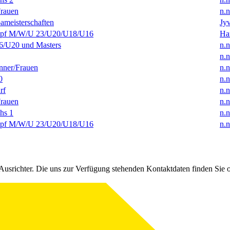
rauen
n.n
ameisterschaften
Jyv
f M/W/U 23/U20/U18/U16
Ha
/U20 und Masters
n.n
n.n
ner/Frauen
n.n
0
n.n
rf
n.n
rauen
n.n
hs 1
n.n
f M/W/U 23/U20/U18/U16
n.n
Ausrichter. Die uns zur Verfügung stehenden Kontaktdaten finden Sie 