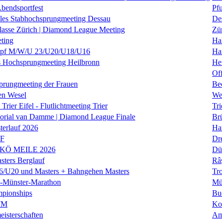
Abendsportfest
Pf
nales Stabhochsprungmeeting Dessau
De
klasse Zürich | Diamond League Meeting
Zü
ting
Hal
f M/W/U 23/U20/U18/U16
Ha
es Hochsprungmeeting Heilbronn
He
Of
prungmeeting der Frauen
Be
en Wesel
We
Trier Eifel - Flutlichtmeeting Trier
Tri
orial van Damme | Diamond League Finale
Brü
erlauf 2026
Ha
LF
Dr
 KÖ MEILE 2026
Dü
ers Berglauf
Râ
U20 und Masters + Bahngehen Masters
Tro
k-Münster-Marathon
Mü
mpionships
Bu
WM
Ko
isterschaften
Am