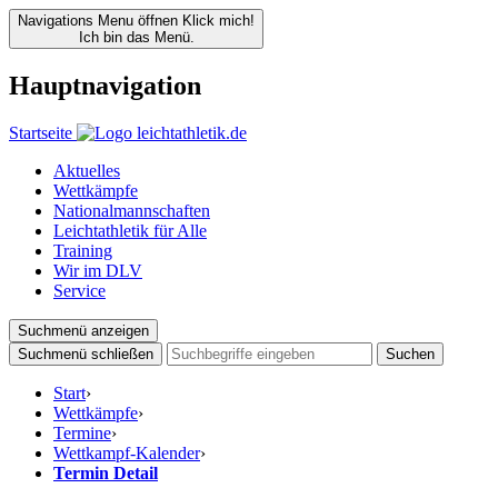
Navigations Menu öffnen
Klick mich!
Ich bin das Menü.
Hauptnavigation
Startseite
Aktuelles
Wettkämpfe
Nationalmannschaften
Leichtathletik für Alle
Training
Wir im DLV
Service
Suchmenü anzeigen
Suchmenü schließen
Suchen
Start
›
Wettkämpfe
›
Termine
›
Wettkampf-Kalender
›
Termin Detail