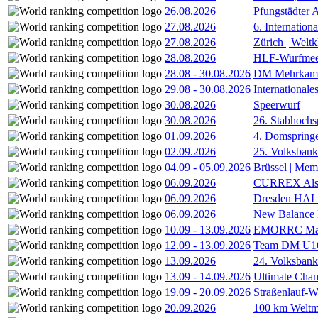
26.08.2026
Pfungstädter 
27.08.2026
6. Internatio
27.08.2026
Zürich | Welt
28.08.2026
HLF-Wurfmee
28.08
-
30.08.2026
DM Mehrkamp
29.08
-
30.08.2026
International
30.08.2026
Speerwurf
30.08.2026
26. Stabhochs
01.09.2026
4. Domspring
02.09.2026
25. Volksbank 
04.09
-
05.09.2026
Brüssel | Mem
06.09.2026
CURREX Alst
06.09.2026
Dresden HA
06.09.2026
New Balance
10.09
-
13.09.2026
EMORRC Mast
12.09
-
13.09.2026
Team DM U16/
13.09.2026
24. Volksban
13.09
-
14.09.2026
Ultimate Cha
19.09
-
20.09.2026
Straßenlauf-
20.09.2026
100 km Weltme