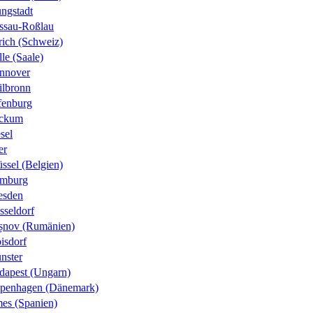
ungstadt
ssau-Roßlau
rich (Schweiz)
le (Saale)
nnover
ilbronn
fenburg
ckum
sel
er
ssel (Belgien)
mburg
esden
sseldorf
șnov (Rumänien)
isdorf
nster
dapest (Ungarn)
penhagen (Dänemark)
es (Spanien)