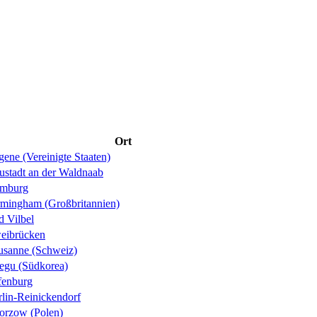
Ort
ene (Vereinigte Staaten)
ustadt an der Waldnaab
mburg
rmingham (Großbritannien)
d Vilbel
eibrücken
usanne (Schweiz)
egu (Südkorea)
fenburg
rlin-Reinickendorf
orzow (Polen)