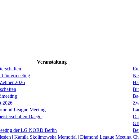
Veranstaltung
erschaften
Eug
r Läufermeeting
Ne
 Zehner 2026
Ha
schaften
Bi
dmeeting
Ba
it 2026
Zw
iamond League Meeting
La
eisterschaften Daegu
Da
Of
eeting der LG NORD Berlin
Be
lesien | Kamila Skolimowska Memorial | Diamond League Meeting
Ch