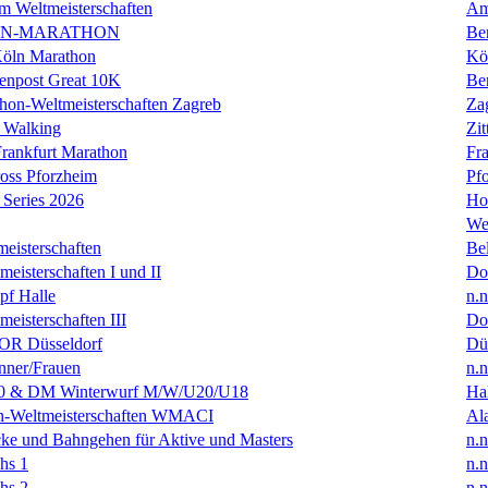
m Weltmeisterschaften
Am
IN-MARATHON
Ber
Köln Marathon
Kö
enpost Great 10K
Ber
hon-Weltmeisterschaften Zagreb
Za
 Walking
Zit
rankfurt Marathon
Fra
oss Pforzheim
Pf
Series 2026
Ho
We
eisterschaften
Bel
isterschaften I und II
Do
f Halle
n.n
isterschaften III
Do
R Düsseldorf
Dü
ner/Frauen
n.n
0 & DM Winterwurf M/W/U20/U18
Hal
en-Weltmeisterschaften WMACI
Al
ke und Bahngehen für Aktive und Masters
n.n
hs 1
n.n
hs 2
n.n