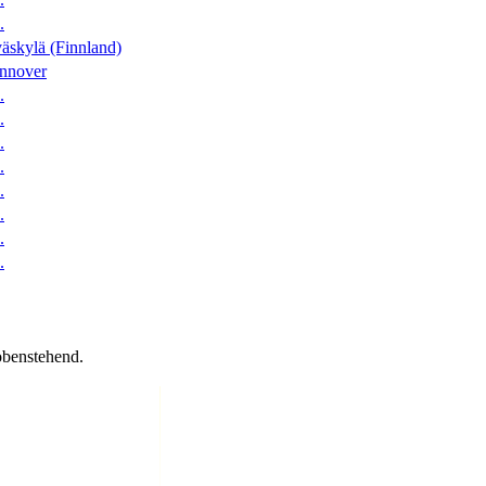
.
äskylä (Finnland)
nnover
.
.
.
.
.
.
.
.
obenstehend.