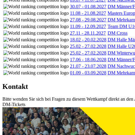
30.07
-
01.08.2027
DM Männer/F
11.08
-
21.08.2027
Masters Europ
27.08
-
29.08.2027
DM Mehrkamp
11.09
-
12.09.2027
Team DM U16
27.11
-
28.11.2027
DM Cross
18.02
-
20.02.2028
DM Halle Män
25.02
-
27.02.2028
DM Halle U2
25.02
-
27.02.2028
DM Winterwu
17.06
-
18.06.2028
DM Männer/F
21.07
-
23.07.2028
DM Nachwuc
01.09
-
03.09.2028
DM Mehrkamp
Kontakt
Bitte wenden Sie sich bei Fragen zu diesem Wettkampf direkt an den 
DM-Tickets