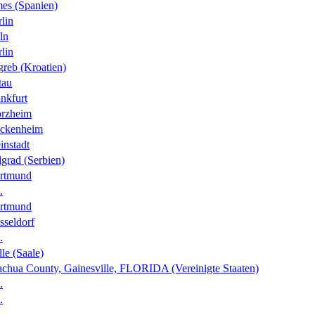
es (Spanien)
lin
ln
lin
greb (Kroatien)
tau
nkfurt
orzheim
ckenheim
instadt
grad (Serbien)
rtmund
.
rtmund
sseldorf
.
le (Saale)
achua County, Gainesville, FLORIDA (Vereinigte Staaten)
.
.
.