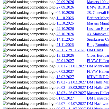
20.09.2026
Masters 100 k
27.09.2026
BMW BERL
04.10.2026
28. Generali 
11.10.2026
Berliner Morg
11.10.2026
Masters Marat
24.10.2026
Lusatian Race
25.10.2026
43. Mainova F
14.11.2026
Sparkassen Cr
21.11.2026
Ring Running 
28.11
-
29.11.2026
DM Cross
13.12.2026
Cross-Europam
30.01.2027
FLVW Hallenme
30.01
-
31.01.2027
DM Mehrkamp
07.02.2027
FLVW Hallenme
13.02.2027
ISTAF INDOO
19.02
-
21.02.2027
DM Halle Män
26.02
-
28.02.2027
DM Halle U2
18.03
-
26.03.2027
Masters Hall
01.05.2027
DM Langstrec
02.07
-
04.07.2027
DM Nachwuc
09.07
-
11.07.2027
DM Nachwuc